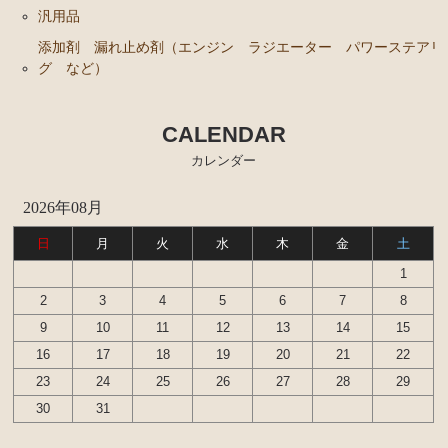
ンカップリング ホース類 など）
汎用品
ブレーキパーツ（マスターシリンダー リペアキッ
添加剤 漏れ止め剤（エンジン ラジエーター パワーステアリ
ト ホース など）
グ など）
クラッチパーツ（マスターシリンダー クラッチレリ
ーズシリンダー オーバーホールキット など）
CALENDAR
ステアリングパーツ（各種リペアキット ラックブー
カレンダー
ツ ラックエンド タイロッドエンド など）
燃料パーツ（ポンプ フィルター ダンパー センダ
2026年08月
ーゲージなど）
日
月
火
水
木
金
土
ウエザーストリップ
1
カローラ スプリンター カローラFX
2
3
4
5
6
7
8
9
10
11
12
13
14
15
エンジンパーツ 4A-GELU
16
17
18
19
20
21
22
80年代、90年代その他
23
24
25
26
27
28
29
30
31
クラッチパーツ（マスターシリンダー クラッチレリ
ーズシリンダー オーバーホールキット など）