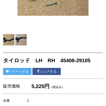
セリカXX GA61 MA61 MA63
エンジンパーツ 5M-GEU MA61
エンジンパーツ M-TEU MA63
エンジンパーツ 1G-GEU GA61
エンジンパーツ 1G-EU GA61
エンジンパーツ（マウント 他）
ブレーキパーツ（マスターシリンダー リペアキッ
ト ホース など）
タイロッド LH RH 45406-29105
クラッチパーツ（マスターシリンダー クラッチレリ
ーズシリンダー オーバーホールキット など）
ツイートする
シェアする
ステアリングパーツ（各種リペアキット ラックブー
ツ ラックエンド タイロッドエンド など）
5,225円
販売価格
（税込み）
足回りパーツ（アッパーマウント ベアリング ボールジ
ョイント ブッシュ類 など）
在庫
2
燃料パーツ（ポンプ フィルター ダンパー センダ