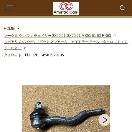
HOME
会員登録
マイページ
カート
マークⅡ クレスタ チェイサーGX50 51 GX60 61 MX51 61 63 RX63
ステアリングパーツ（ピットマンアーム アイドラーアーム タイロッドエン
CATEGORY
ド など）
タイロッド LH RH 45406-29105
セリカXX MA45 MA46 MA55 MA56
エンジンパーツ M-EU
エンジンパーツ 4M-EU
エンジンパーツ 5M-EU
ステアリングパーツ（ピットマンアーム アイドラー
アーム 各種リペアキット タイロッドエンド な
ど）
ウエザーストリップ ワイヤー類