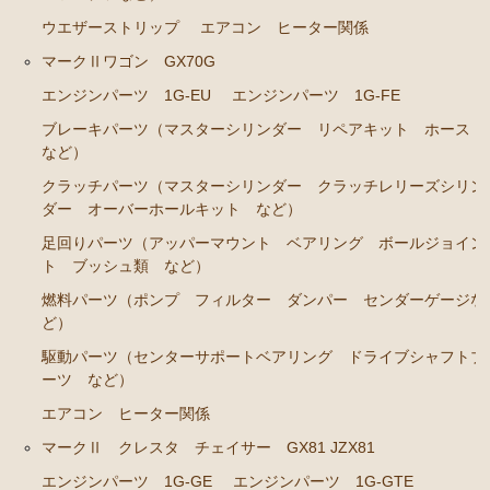
ウエザーストリップ
エアコン ヒーター関係
エンジンパーツ 7M-GE
マークⅡワゴン GX70G
ブレーキパーツ（マスターシリンダー リペアキッ
ト ホース など）
エンジンパーツ 1G-EU
エンジンパーツ 1G-FE
ブレーキパーツ（マスターシリンダー リペアキット ホース
クラッチパーツ（マスターシリンダー クラッチレリ
など）
ーズシリンダー オーバーホールキット など）
クラッチパーツ（マスターシリンダー クラッチレリーズシリン
ステアリングパーツ（各種リペアキット ラックブー
ダー オーバーホールキット など）
ツ ラックエンド タイロッドエンド など）
足回りパーツ（アッパーマウント ベアリング ボールジョイン
燃料パーツ（ポンプ フィルター ダンパー センダ
ト ブッシュ類 など）
ーゲージなど）
燃料パーツ（ポンプ フィルター ダンパー センダーゲージな
駆動パーツ（センターサポートベアリング ドライブ
ど）
シャフトブーツ デフなど）
駆動パーツ（センターサポートベアリング ドライブシャフトブ
エアコン/ヒーター関係
ーツ など）
エアコン ヒーター関係
マークⅡ クレスタ チェイサー JZX90 JZX91 JZX93 GX9
0 SX90
マークⅡ クレスタ チェイサー GX81 JZX81
エンジンパーツ 1G-GE
エンジンパーツ 1G-GTE
エンジンパーツ 1JZ-GE JZX90 JZX93