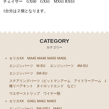
チェイサー GX60 GX61 MX61 RX63
クラッチパーツ（マスターシリンダー クラッチレリ
1台分は２個となります。
ーズシリンダー オーバーホールキット など）
燃料パーツ（ポンプ フィルター ダンパー センダ
ーゲージなど）
スープラ JZA80
CATEGORY
エンジンパーツ 2JZ-GTE JZA80
カテゴリー
エンジンパーツ 2JZ-GE JZA80
セリカXX MA45 MA46 MA55 MA56
ソアラ GZ10 MZ10 MZ11 MZ12
エンジンパーツ M-EU
エンジンパーツ 4M-EU
エンジンパーツ 5M-GEU MZ11
エンジンパーツ 5M-EU
エンジンパーツ 6M-GEU MZ12
ステアリングパーツ（ピットマンアーム アイドラーアーム 各
種リペアキット タイロッドエンド など）
エンジンパーツ M-TEU MZ10
ウエザーストリップ ワイヤー類
エンジンパーツ 1G-GEU GZ10
セリカXX GA61 MA61 MA63
エンジンパーツ 1G-EU GZ10
エンジンパーツ 5M-GEU MA61