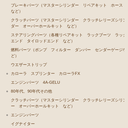
カローラレビン スプリンタートレノ AE86
ブレーキパーツ（マスターシリンダー リペアキット ホース
エンジンパーツ 4A-GEU
など）
クラッチパーツ（マスターシリンダー クラッチレリーズシリン
ブレーキパーツ（マスターシリンダー リペアキッ
ダー オーバーホールキット など）
ト ホース など）
ステアリングパーツ（各種リペアキット ラックブーツ ラック
クラッチパーツ（マスターシリンダー クラッチレリ
エンド タイロッドエンド など）
ーズシリンダー オーバーホールキット など）
燃料パーツ（ポンプ フィルター ダンパー センダーゲージな
足廻りパーツ（アッパーマウント ベアリング ボー
ど）
ルジョイント など）
ウエザーストリップ
燃料パーツ（ポンプ フィルター など）
カローラ スプリンター カローラFX
駆動パーツ（センターサポートベアリング ドライブ
エンジンパーツ 4A-GELU
シャフトブーツ など）
80年代、90年代その他
MR2 AW11
クラッチパーツ（マスターシリンダー クラッチレリーズシリン
ー オーバーホールキット など）
エンジン電装パーツ（イグニッションコイル デスビ
キャップ ローター センサー など）
エンジンパーツ
冷却パーツ（ポンプ サーモスタット ファン ファ
イグナイター