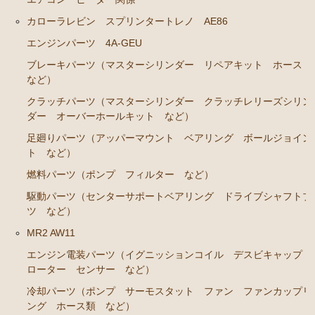
ブレーキパーツ（マスターシリンダー リペアキッ
ト ホース など）
カローラレビン スプリンタートレノ AE86
クラッチパーツ（マスターシリンダー クラッチレリ
エンジンパーツ 4A-GEU
ーズシリンダー オーバーホールキット など）
ブレーキパーツ（マスターシリンダー リペアキット ホース
など）
ステアリングパーツ（各種リペアキット ラックブー
ツ ラックエンド タイロッドエンド など）
クラッチパーツ（マスターシリンダー クラッチレリーズシリン
ダー オーバーホールキット など）
足回りパーツ（アッパーマウント ベアリング ボー
ルジョイント ブッシュ類 など）
足廻りパーツ（アッパーマウント ベアリング ボールジョイン
ト など）
燃料パーツ（ポンプ フィルター ダンパー センダ
燃料パーツ（ポンプ フィルター など）
ーゲージなど）
駆動パーツ（センターサポートベアリング ドライブシャフトブ
駆動パーツ（センターサポートベアリング ドライブ
ツ など）
シャフトブーツ デフなど）
MR2 AW11
ウエザーストリップ ワイヤー類
エンジン電装パーツ（イグニッションコイル デスビキャップ
ラベル
ローター センサー など）
エアコン ヒーター関係
冷却パーツ（ポンプ サーモスタット ファン ファンカップリ
ング ホース類 など）