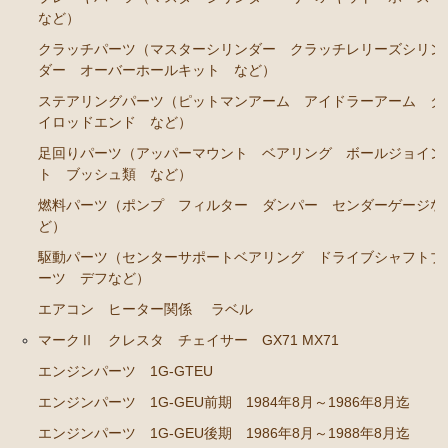
など）
ステアリングパーツ（各種リペアキット ラックブー
クラッチパーツ（マスターシリンダー クラッチレリーズシリン
ツ ラックエンド タイロッドエンド など）
ダー オーバーホールキット など）
足回りパーツ（アッパーマウント ベアリング ボー
ステアリングパーツ（ピットマンアーム アイドラーアーム タ
ルジョイント ブッシュ類 など）
イロッドエンド など）
燃料パーツ（ポンプ フィルター ダンパー センダ
足回りパーツ（アッパーマウント ベアリング ボールジョイン
ーゲージなど）
ト ブッシュ類 など）
駆動パーツ（センターサポートベアリング ドライブ
燃料パーツ（ポンプ フィルター ダンパー センダーゲージな
シャフトブーツ デフなど）
ど）
ウエザーストリップ
駆動パーツ（センターサポートベアリング ドライブシャフトブ
ーツ デフなど）
エアコン ヒーター関係
エアコン ヒーター関係
ラベル
マークⅡワゴン GX70G
マークⅡ クレスタ チェイサー GX71 MX71
エンジンパーツ 1G-EU
エンジンパーツ 1G-GTEU
エンジンパーツ 1G-FE
エンジンパーツ 1G-GEU前期 1984年8月～1986年8月迄
エンジンパーツ 1G-GEU後期 1986年8月～1988年8月迄
ブレーキパーツ（マスターシリンダー リペアキッ