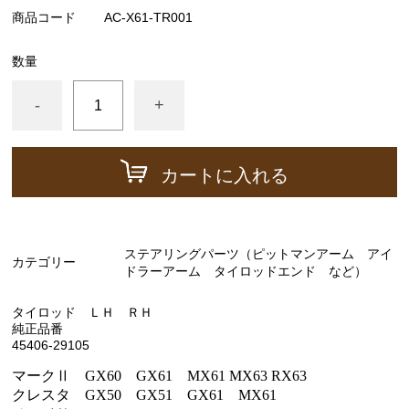
商品コード
ーゲージ ホースなど）
AC-X61-TR001
駆動パーツ（センターサポートベアリング ドライブ
数量
シャフトブーツ デフなど）
ラベル
-
+
エアコン ヒーター関係
スープラ GA70 GA70H MA70 JZA70
カートに入れる
エンジンパーツ 7M-GTEU MA70
エンジンパーツ 1JZ-GTE JZA70
ステアリングパーツ（ピットマンアーム アイ
カテゴリー
エンジンパーツ 1G-GTEU GA70 GA70H
ドラーアーム タイロッドエンド など）
エンジンパーツ 1G-GEU GA70
タイロッド ＬＨ ＲＨ
エンジンパーツ 1G-EU GA70
純正品番
45406-29105
エンジンパーツ 1G-FE GA70
マークⅡ GX60 GX61 MX61 MX63 RX63
ブレーキパーツ（マスターシリンダー リペアキッ
クレスタ GX50 GX51 GX61 MX61
ト ホース など）