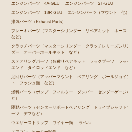
RA45 RA46）
エンジンパーツ 4A-GEU
エンジンパーツ 2T-GEU
ステアリングパーツ（各種リペアキット ラックブー
エンジンパーツ 18R-GEU
エンジンパーツ（マウント 他）
ツ ラックエンド タイロッドエンド など）
排気パーツ（Exhaust Parts）
駆動パーツ（センターサポートベアリング ドライブ
ブレーキパーツ（マスターシリンダー リペアキット ホース
シャフトブーツ など）
など）
セリカカリーナRA63 TA61 TA63 TA64AA63コロナRT14
クラッチパーツ（マスターシリンダー クラッチレリーズシリン
1 AT141 TT142
ダー オーバーホールキット など）
ステアリングパーツ（各種リペアキット ラックブーツ ラック
エンジンパーツ 3T-GTEU
エンド タイロッドエンド など）
エンジンパーツ 4T-GTEU
足回りパーツ（アッパーマウント ベアリング ボールジョイン
ト ブッシュ類 など）
エンジンパーツ 4A-GEU
燃料パーツ（ポンプ フィルター ダンパー センダーゲージな
エンジンパーツ 2T-GEU
ど）
エンジンパーツ 18R-GEU
駆動パーツ（センターサポートベアリング ドライブシャフトブ
エンジンパーツ（マウント 他）
ーツ デフなど）
ウエザーストリップ ワイヤー類
ラベル
排気パーツ（Exhaust Parts）
エアコン ヒーター関係