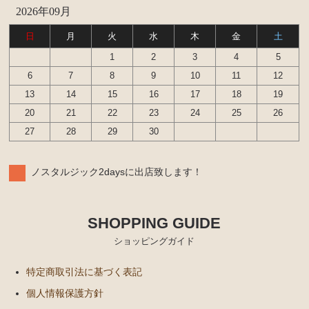
2026年09月
エンジンパーツ
日
月
火
水
木
金
土
イグナイター
1
2
3
4
5
汎用品
6
7
8
9
10
11
12
13
14
15
16
17
18
19
添加剤 漏れ止め剤（エンジン ラジエーター パワー
20
21
22
23
24
25
26
ステアリング など）
27
28
29
30
ノスタルジック2daysに出店致します！
SHOPPING GUIDE
ショッピングガイド
特定商取引法に基づく表記
個人情報保護方針