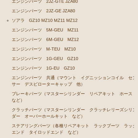
ソアラ JZZ30 JZZ31 UZZ30 UZZ31 UZZ32
エンジンパーツ 2JZ-GTE JZA80
エンジンパーツ 2JZ-GE JZA80
エンジンパーツ 2JZ-GE JZZ31
ソアラ GZ10 MZ10 MZ11 MZ12
ブレーキパーツ（マスターシリンダー リペアキッ
エンジンパーツ 5M-GEU MZ11
ト ホース など）
エンジンパーツ 6M-GEU MZ12
コロナマークⅡ チェイサー MX3# MX4#
エンジンパーツ M-TEU MZ10
エンジンパーツ M-EU
エンジンパーツ 1G-GEU GZ10
マークⅡ クレスタ チェイサーGX50 51 GX60 61 MX51 6
エンジンパーツ 1G-EU GZ10
1 63 RX63
エンジンパーツ 共通（マウント イグニッションコイル セン
サー デスビローターキャップ 他）
エンジンパーツ 1G-GEU
ブレーキパーツ（マスターシリンダー リペアキット ホース
エンジンパーツ 1G-EU
など）
エンジンパーツ M-TEU
クラッチパーツ（マスターシリンダー クラッチレリーズシリン
エンジンパーツ 5M-EU
ダー オーバーホールキット など）
ステアリングパーツ（各種リペアキット ラックブーツ ラック
エンジンパーツ 18R-GEU
エンド タイロッドエンド など）
エンジンパーツ（マウント 他）