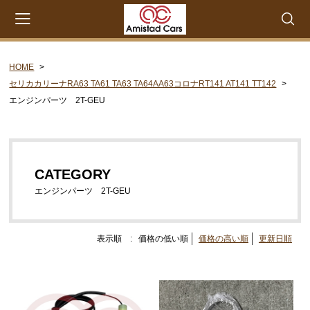
HOME
会員登録
マイページ
カート
セリカカリーナRA63 TA61 TA63 TA64AA63コロナRT141 AT141 TT142
エンジンパーツ 2T-GEU
CATEGORY
セリカXX MA45 MA46 MA55 MA56
エンジンパーツ M-EU
CATEGORY
エンジンパーツ 4M-EU
エンジンパーツ 2T-GEU
エンジンパーツ 5M-EU
ステアリングパーツ（ピットマンアーム アイドラー
表示順 :
価格の低い順
価格の高い順
更新日順
アーム 各種リペアキット タイロッドエンド な
ど）
ウエザーストリップ ワイヤー類