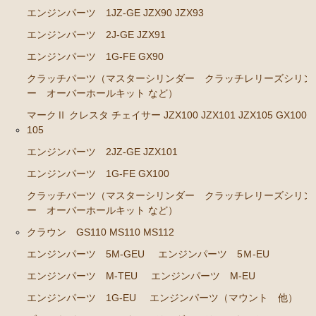
エンジンパーツ M-TEU
エンジンパーツ 1JZ-GE JZX90 JZX93
エンジンパーツ M-EU
エンジンパーツ 2J-GE JZX91
エンジンパーツ 1G-EU
エンジンパーツ 1G-FE GX90
エンジンパーツ（マウント 他）
クラッチパーツ（マスターシリンダー クラッチレリーズシリン
ー オーバーホールキット など）
ブレーキパーツ（マスターシリンダー リペアキッ
マークⅡ クレスタ チェイサー JZX100 JZX101 JZX105 GX100 
ト ホース など）
105
クラッチパーツ（マスターシリンダー クラッチレリ
エンジンパーツ 2JZ-GE JZX101
ーズシリンダー オーバーホールキット など）
エンジンパーツ 1G-FE GX100
ステアリングパーツ（ピットマンアーム アイドラー
アーム タイロッドエンド など）
クラッチパーツ（マスターシリンダー クラッチレリーズシリン
ー オーバーホールキット など）
足回りパーツ（ベアリング ボールジョイント アー
クラウン GS110 MS110 MS112
ムブッシュ類 など）
エンジンパーツ 5M-GEU
エンジンパーツ 5Ｍ-EU
燃料パーツ（ポンプ フィルター ダンパー センダ
ーゲージなど）
エンジンパーツ M-TEU
エンジンパーツ M-EU
駆動パーツ（センターサポートベアリング ドライブ
エンジンパーツ 1G-EU
エンジンパーツ（マウント 他）
シャフトブーツ など）