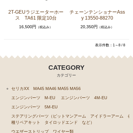
クラッチパーツ（マスターシリンダー クラッチレリ
2T-GEUラジエーターホー
チェーンテンショナーAss
ーズシリンダー オーバーホールキット など）
ス TA61 限定10台
y 13550-88270
燃料パーツ（ポンプ フィルター ダンパー センダ
16,500円
20,350円
（税込み）
（税込み）
ーゲージなど）
スープラ JZA80
表示件数：1～8 / 8
エンジンパーツ 2JZ-GTE JZA80
エンジンパーツ 2JZ-GE JZA80
CATEGORY
カテゴリー
ソアラ GZ10 MZ10 MZ11 MZ12
エンジンパーツ 5M-GEU MZ11
セリカXX MA45 MA46 MA55 MA56
エンジンパーツ M-EU
エンジンパーツ 4M-EU
エンジンパーツ 6M-GEU MZ12
エンジンパーツ 5M-EU
エンジンパーツ M-TEU MZ10
ステアリングパーツ（ピットマンアーム アイドラーアーム 各
エンジンパーツ 1G-GEU GZ10
種リペアキット タイロッドエンド など）
エンジンパーツ 1G-EU GZ10
ウエザーストリップ ワイヤー類