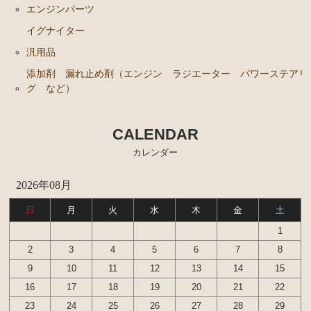
ンカップリング ホース類 など）
エンジンパーツ
ブレーキパーツ（マスターシリンダー リペアキッ
イグナイター
ト ホース など）
汎用品
クラッチパーツ（マスターシリンダー クラッチレリ
添加剤 漏れ止め剤（エンジン ラジエーター パワーステアリ
ーズシリンダー オーバーホールキット など）
グ など）
ステアリングパーツ（各種リペアキット ラックブー
ツ ラックエンド タイロッドエンド など）
CALENDAR
燃料パーツ（ポンプ フィルター ダンパー センダ
カレンダー
ーゲージなど）
ウエザーストリップ
2026年08月
カローラ スプリンター カローラFX
日
月
火
水
木
金
土
1
エンジンパーツ 4A-GELU
2
3
4
5
6
7
8
80年代、90年代その他
9
10
11
12
13
14
15
16
17
18
19
20
21
22
クラッチパーツ（マスターシリンダー クラッチレリ
ーズシリンダー オーバーホールキット など）
23
24
25
26
27
28
29