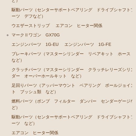
ど）
エンジンパーツ 7M-GE
駆動パーツ（センターサポートベアリング ドライブシャフトブ
ーツ デフなど）
ブレーキパーツ（マスターシリンダー リペアキッ
ウエザーストリップ
エアコン ヒーター関係
ト ホース など）
マークⅡワゴン GX70G
クラッチパーツ（マスターシリンダー クラッチレリ
ーズシリンダー オーバーホールキット など）
エンジンパーツ 1G-EU
エンジンパーツ 1G-FE
ステアリングパーツ（各種リペアキット ラックブー
ブレーキパーツ（マスターシリンダー リペアキット ホース
など）
ツ ラックエンド タイロッドエンド など）
クラッチパーツ（マスターシリンダー クラッチレリーズシリン
燃料パーツ（ポンプ フィルター ダンパー センダ
ダー オーバーホールキット など）
ーゲージなど）
足回りパーツ（アッパーマウント ベアリング ボールジョイン
駆動パーツ（センターサポートベアリング ドライブ
ト ブッシュ類 など）
シャフトブーツ デフなど）
燃料パーツ（ポンプ フィルター ダンパー センダーゲージな
エアコン/ヒーター関係
ど）
マークⅡ クレスタ チェイサー JZX90 JZX91 JZX93 GX9
駆動パーツ（センターサポートベアリング ドライブシャフトブ
0 SX90
ーツ など）
エアコン ヒーター関係
エンジンパーツ 1JZ-GE JZX90 JZX93