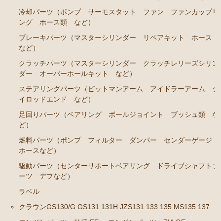
冷却パーツ（ポンプ サーモスタット ファン ファンカップリ
ステアリングパーツ（ピットマンアーム アイドラー
ング ホース類 など）
アーム タイロッドエンド など）
ブレーキパーツ（マスターシリンダー リペアキット ホース
足回りパーツ（ベアリング ボールジョイント ブッ
など）
シュ類 など）
クラッチパーツ（マスターシリンダー クラッチレリーズシリン
燃料パーツ（ポンプ フィルター ダンパー センダ
ダー オーバーホールキット など）
ーゲージ ホースなど）
ステアリングパーツ（ピットマンアーム アイドラーアーム タ
駆動パーツ（センターサポートベアリング ドライブ
イロッドエンド など）
シャフトブーツ デフなど）
足回りパーツ（ベアリング ボールジョイント ブッシュ類 な
ど）
ラベル
燃料パーツ（ポンプ フィルター ダンパー センダーゲージ
クラウンGS130/G GS131 131H JZS131 133 135 MS135
ホースなど）
137
駆動パーツ（センターサポートベアリング ドライブシャフトブ
エンジンパーツ 1UZ-FE
ーツ デフなど）
エンジンパーツ 7M-GE
ラベル
クラウンGS130/G GS131 131H JZS131 133 135 MS135 137
エンジンパーツ 2JZ-GE JZS133 JZS135