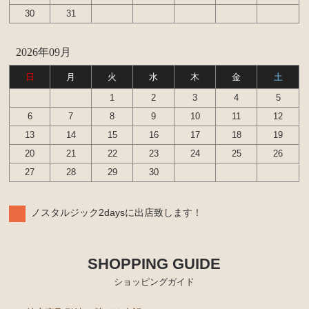
30
31
エンジンパーツ
イグナイター
2026年09月
汎用品
日
月
火
水
木
金
土
1
2
3
4
5
添加剤 漏れ止め剤（エンジン ラジエーター パワー
6
7
8
9
10
11
12
ステアリング など）
13
14
15
16
17
18
19
20
21
22
23
24
25
26
27
28
29
30
ノスタルジック2daysに出店致します！
SHOPPING GUIDE
ショッピングガイド