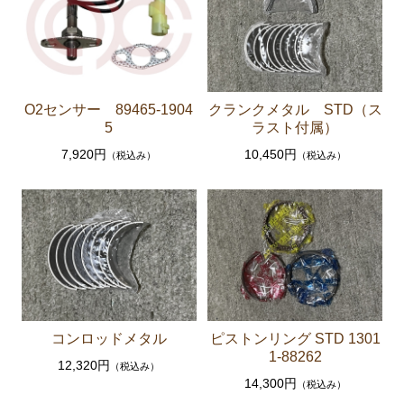
セリカXX GA61 MA61 MA63
エンジンパーツ 5M-GEU MA61
エンジンパーツ M-TEU MA63
エンジンパーツ 1G-GEU GA61
O2センサー 89465-1904
クランクメタル STD（ス
5
ラスト付属）
エンジンパーツ 1G-EU GA61
7,920円
10,450円
（税込み）
（税込み）
エンジンパーツ（マウント 他）
ブレーキパーツ（マスターシリンダー リペアキッ
ト ホース など）
クラッチパーツ（マスターシリンダー クラッチレリ
ーズシリンダー オーバーホールキット など）
ステアリングパーツ（各種リペアキット ラックブー
ツ ラックエンド タイロッドエンド など）
コンロッドメタル
ピストンリング STD 1301
足回りパーツ（アッパーマウント ベアリング ボールジ
1-88262
12,320円
（税込み）
ョイント ブッシュ類 など）
14,300円
（税込み）
燃料パーツ（ポンプ フィルター ダンパー センダ