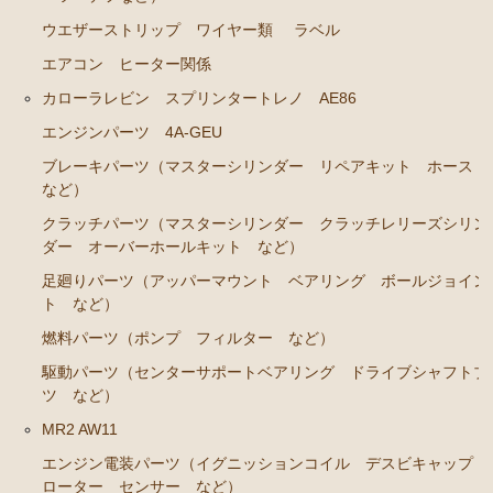
ブレーキパーツ（マスターシリンダー リペアキッ
ト ホース など）
ウエザーストリップ ワイヤー類
ラベル
エアコン ヒーター関係
クラッチパーツ（マスターシリンダー クラッチレリ
ーズシリンダー オーバーホールキット など）
カローラレビン スプリンタートレノ AE86
ステアリングパーツ（各種リペアキット ラックブー
エンジンパーツ 4A-GEU
ツ ラックエンド タイロッドエンド など）
ブレーキパーツ（マスターシリンダー リペアキット ホース
など）
足回りパーツ（アッパーマウント ベアリング ボー
ルジョイント ブッシュ類 など）
クラッチパーツ（マスターシリンダー クラッチレリーズシリン
ダー オーバーホールキット など）
燃料パーツ（ポンプ フィルター ダンパー センダ
ーゲージなど）
足廻りパーツ（アッパーマウント ベアリング ボールジョイン
ト など）
駆動パーツ（センターサポートベアリング ドライブ
シャフトブーツ デフなど）
燃料パーツ（ポンプ フィルター など）
駆動パーツ（センターサポートベアリング ドライブシャフトブ
ウエザーストリップ ワイヤー類
ツ など）
ラベル
MR2 AW11
エアコン ヒーター関係
エンジン電装パーツ（イグニッションコイル デスビキャップ
ローター センサー など）