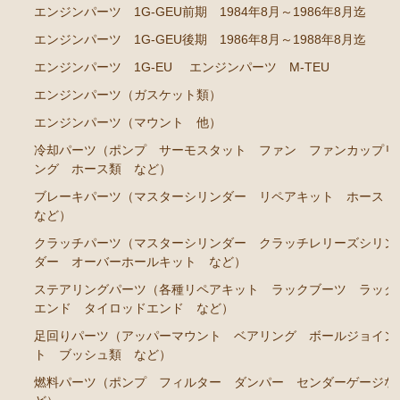
ト ホース など）
エンジンパーツ 1G-GEU前期 1984年8月～1986年8月迄
クラッチパーツ（マスターシリンダー クラッチレリ
エンジンパーツ 1G-GEU後期 1986年8月～1988年8月迄
ーズシリンダー オーバーホールキット など）
エンジンパーツ 1G-EU
エンジンパーツ M-TEU
足回りパーツ（アッパーマウント ベアリング ボー
エンジンパーツ（ガスケット類）
ルジョイント ブッシュ類 など）
エンジンパーツ（マウント 他）
燃料パーツ（ポンプ フィルター ダンパー センダ
冷却パーツ（ポンプ サーモスタット ファン ファンカップリ
ーゲージなど）
ング ホース類 など）
駆動パーツ（センターサポートベアリング ドライブ
ブレーキパーツ（マスターシリンダー リペアキット ホース
シャフトブーツ など）
など）
エアコン ヒーター関係
クラッチパーツ（マスターシリンダー クラッチレリーズシリン
ダー オーバーホールキット など）
マークⅡ クレスタ チェイサー GX81 JZX81
ステアリングパーツ（各種リペアキット ラックブーツ ラック
エンジンパーツ 1G-GE
エンド タイロッドエンド など）
足回りパーツ（アッパーマウント ベアリング ボールジョイン
エンジンパーツ 1G-GTE
ト ブッシュ類 など）
エンジンパーツ 1JZ-GTE
燃料パーツ（ポンプ フィルター ダンパー センダーゲージな
エンジンパーツ 1G-FE