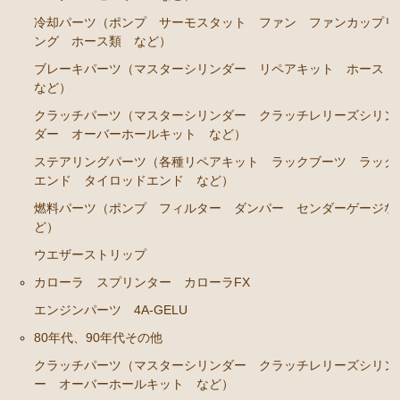
カローラレビン スプリンタートレノ AE86
冷却パーツ（ポンプ サーモスタット ファン ファンカップリ
エンジンパーツ 4A-GEU
ング ホース類 など）
ブレーキパーツ（マスターシリンダー リペアキッ
ブレーキパーツ（マスターシリンダー リペアキット ホース
ト ホース など）
など）
クラッチパーツ（マスターシリンダー クラッチレリ
クラッチパーツ（マスターシリンダー クラッチレリーズシリン
ーズシリンダー オーバーホールキット など）
ダー オーバーホールキット など）
ステアリングパーツ（各種リペアキット ラックブーツ ラック
足廻りパーツ（アッパーマウント ベアリング ボー
エンド タイロッドエンド など）
ルジョイント など）
燃料パーツ（ポンプ フィルター ダンパー センダーゲージな
燃料パーツ（ポンプ フィルター など）
ど）
駆動パーツ（センターサポートベアリング ドライブ
ウエザーストリップ
シャフトブーツ など）
カローラ スプリンター カローラFX
MR2 AW11
エンジンパーツ 4A-GELU
エンジン電装パーツ（イグニッションコイル デスビ
80年代、90年代その他
キャップ ローター センサー など）
クラッチパーツ（マスターシリンダー クラッチレリーズシリン
冷却パーツ（ポンプ サーモスタット ファン ファ
ー オーバーホールキット など）