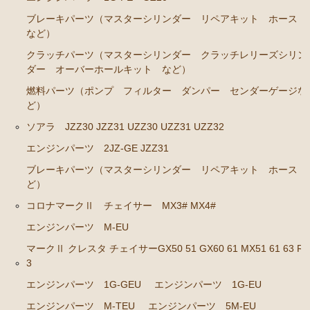
ブレーキパーツ（マスターシリンダー リペアキット ホース
エンジンパーツ 1G-GTEU
など）
エンジンパーツ 1G-GEU前期 1984年8月～1986年8
クラッチパーツ（マスターシリンダー クラッチレリーズシリン
月迄
ダー オーバーホールキット など）
エンジンパーツ 1G-GEU後期 1986年8月～1988年8
燃料パーツ（ポンプ フィルター ダンパー センダーゲージな
月迄
ど）
エンジンパーツ 1G-EU
ソアラ JZZ30 JZZ31 UZZ30 UZZ31 UZZ32
エンジンパーツ M-TEU
エンジンパーツ 2JZ-GE JZZ31
エンジンパーツ（ガスケット類）
ブレーキパーツ（マスターシリンダー リペアキット ホース 
ど）
エンジンパーツ（マウント 他）
コロナマークⅡ チェイサー MX3# MX4#
冷却パーツ（ポンプ サーモスタット ファン ファ
エンジンパーツ M-EU
ンカップリング ホース類 など）
マークⅡ クレスタ チェイサーGX50 51 GX60 61 MX51 61 63 RX
ブレーキパーツ（マスターシリンダー リペアキッ
3
ト ホース など）
エンジンパーツ 1G-GEU
エンジンパーツ 1G-EU
クラッチパーツ（マスターシリンダー クラッチレリ
エンジンパーツ M-TEU
エンジンパーツ 5M-EU
ーズシリンダー オーバーホールキット など）