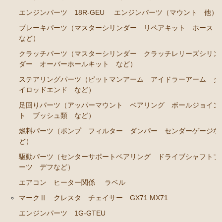
エンジンパーツ 18R-GEU
エンジンパーツ（マウント 他）
ステアリングパーツ（各種リペアキット ラックブー
ツ ラックエンド タイロッドエンド など）
ブレーキパーツ（マスターシリンダー リペアキット ホース
など）
足回りパーツ（アッパーマウント ベアリング ボー
クラッチパーツ（マスターシリンダー クラッチレリーズシリン
ルジョイント ブッシュ類 など）
ダー オーバーホールキット など）
燃料パーツ（ポンプ フィルター ダンパー センダ
ステアリングパーツ（ピットマンアーム アイドラーアーム タ
ーゲージなど）
イロッドエンド など）
駆動パーツ（センターサポートベアリング ドライブ
足回りパーツ（アッパーマウント ベアリング ボールジョイン
シャフトブーツ デフなど）
ト ブッシュ類 など）
ウエザーストリップ
燃料パーツ（ポンプ フィルター ダンパー センダーゲージな
ど）
エアコン ヒーター関係
駆動パーツ（センターサポートベアリング ドライブシャフトブ
マークⅡワゴン GX70G
ーツ デフなど）
エンジンパーツ 1G-EU
エアコン ヒーター関係
ラベル
マークⅡ クレスタ チェイサー GX71 MX71
エンジンパーツ 1G-FE
エンジンパーツ 1G-GTEU
ブレーキパーツ（マスターシリンダー リペアキッ