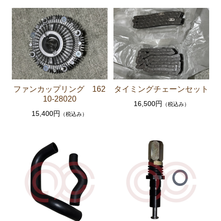
ーゲージ ホースなど）
駆動パーツ（センターサポートベアリング ドライブ
シャフトブーツ デフなど）
ラベル
エアコン ヒーター関係
ファンカップリング 162
タイミングチェーンセット
スープラ GA70 GA70H MA70 JZA70
10-28020
16,500円
（税込み）
エンジンパーツ 7M-GTEU MA70
15,400円
（税込み）
エンジンパーツ 1JZ-GTE JZA70
エンジンパーツ 1G-GTEU GA70 GA70H
エンジンパーツ 1G-GEU GA70
エンジンパーツ 1G-EU GA70
エンジンパーツ 1G-FE GA70
ブレーキパーツ（マスターシリンダー リペアキッ
ト ホース など）