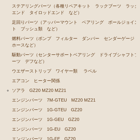
ステアリングパーツ（各種リペアキット ラックブーツ ラック
ブレーキパーツ（マスターシリンダー リペアキッ
エンド タイロッドエンド など）
ト ホース など）
足回りパーツ（アッパーマウント ベアリング ボールジョイン
クラッチパーツ（マスターシリンダー クラッチレリ
ト ブッシュ類 など）
ーズシリンダー オーバーホールキット など）
燃料パーツ（ポンプ フィルター ダンパー センダーゲージ
ステアリングパーツ（ピットマンアーム アイドラー
ホースなど）
アーム タイロッドエンド など）
駆動パーツ（センターサポートベアリング ドライブシャフトブ
ーツ デフなど）
足回りパーツ（アッパーマウント ベアリング ボー
ルジョイント ブッシュ類 など）
ウエザーストリップ ワイヤー類
ラベル
燃料パーツ（ポンプ フィルター ダンパー センダ
エアコン ヒーター関係
ーゲージなど）
ソアラ GZ20 MZ20 MZ21
駆動パーツ（センターサポートベアリング ドライブ
エンジンパーツ 7M-GTEU MZ20 MZ21
シャフトブーツ デフなど）
エンジンパーツ 1G-GTEU GZ20
エアコン ヒーター関係
エンジンパーツ 1G-GEU GZ20
ラベル
エンジンパーツ 1G-EU GZ20
マークⅡ クレスタ チェイサー GX71 MX71
エンジンパーツ 1G-FE GZ20