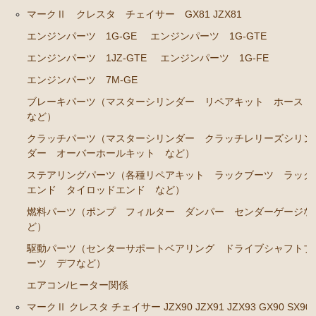
マークⅡ クレスタ チェイサー GX81 JZX81
エンジンパーツ 2J-GE JZX91
エンジンパーツ 1G-GE
エンジンパーツ 1G-GTE
エンジンパーツ 1G-FE GX90
エンジンパーツ 1JZ-GTE
エンジンパーツ 1G-FE
クラッチパーツ（マスターシリンダー クラッチレリ
エンジンパーツ 7M-GE
ーズシリンダー オーバーホールキット など）
ブレーキパーツ（マスターシリンダー リペアキット ホース
マークⅡ クレスタ チェイサー JZX100 JZX101 JZX105
など）
GX100 GX105
クラッチパーツ（マスターシリンダー クラッチレリーズシリン
ダー オーバーホールキット など）
エンジンパーツ 2JZ-GE JZX101
ステアリングパーツ（各種リペアキット ラックブーツ ラック
エンジンパーツ 1G-FE GX100
エンド タイロッドエンド など）
クラッチパーツ（マスターシリンダー クラッチレリ
燃料パーツ（ポンプ フィルター ダンパー センダーゲージな
ーズシリンダー オーバーホールキット など）
ど）
クラウン GS110 MS110 MS112
駆動パーツ（センターサポートベアリング ドライブシャフトブ
ーツ デフなど）
エンジンパーツ 5M-GEU
エアコン/ヒーター関係
エンジンパーツ 5Ｍ-EU
マークⅡ クレスタ チェイサー JZX90 JZX91 JZX93 GX90 SX90