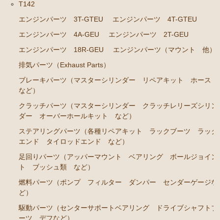
RA45 RA46）
T142
ステアリングパーツ（各種リペアキット ラックブー
エンジンパーツ 3T-GTEU
エンジンパーツ 4T-GTEU
ツ ラックエンド タイロッドエンド など）
エンジンパーツ 4A-GEU
エンジンパーツ 2T-GEU
駆動パーツ（センターサポートベアリング ドライブ
エンジンパーツ 18R-GEU
エンジンパーツ（マウント 他）
シャフトブーツ など）
排気パーツ（Exhaust Parts）
セリカカリーナRA63 TA61 TA63 TA64AA63コロナRT14
ブレーキパーツ（マスターシリンダー リペアキット ホース
1 AT141 TT142
など）
エンジンパーツ 3T-GTEU
クラッチパーツ（マスターシリンダー クラッチレリーズシリン
ダー オーバーホールキット など）
エンジンパーツ 4T-GTEU
ステアリングパーツ（各種リペアキット ラックブーツ ラック
エンジンパーツ 4A-GEU
エンド タイロッドエンド など）
エンジンパーツ 2T-GEU
足回りパーツ（アッパーマウント ベアリング ボールジョイン
ト ブッシュ類 など）
エンジンパーツ 18R-GEU
燃料パーツ（ポンプ フィルター ダンパー センダーゲージな
エンジンパーツ（マウント 他）
ど）
排気パーツ（Exhaust Parts）
駆動パーツ（センターサポートベアリング ドライブシャフトブ
ーツ デフなど）