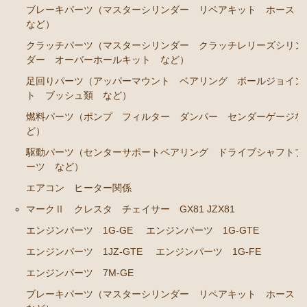
ブレーキパーツ（マスターシリンダー リペアキット ホース
エンジンパーツ 2J-GE JZX91
など）
エンジンパーツ 1G-FE GX90
クラッチパーツ（マスターシリンダー クラッチレリーズシリン
ダー オーバーホールキット など）
クラッチパーツ（マスターシリンダー クラッチレリ
足回りパーツ（アッパーマウント ベアリング ボールジョイン
ーズシリンダー オーバーホールキット など）
ト ブッシュ類 など）
マークⅡ クレスタ チェイサー JZX100 JZX101 JZX105
燃料パーツ（ポンプ フィルター ダンパー センダーゲージな
GX100 GX105
ど）
エンジンパーツ 2JZ-GE JZX101
駆動パーツ（センターサポートベアリング ドライブシャフトブ
ーツ など）
エンジンパーツ 1G-FE GX100
エアコン ヒーター関係
クラッチパーツ（マスターシリンダー クラッチレリ
マークⅡ クレスタ チェイサー GX81 JZX81
ーズシリンダー オーバーホールキット など）
エンジンパーツ 1G-GE
エンジンパーツ 1G-GTE
クラウン GS110 MS110 MS112
エンジンパーツ 1JZ-GTE
エンジンパーツ 1G-FE
エンジンパーツ 5M-GEU
エンジンパーツ 7M-GE
エンジンパーツ 5Ｍ-EU
ブレーキパーツ（マスターシリンダー リペアキット ホース