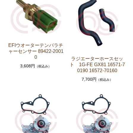
セリカXX GA61 MA61 MA63
エンジンパーツ 5M-GEU MA61
エンジンパーツ M-TEU MA63
エンジンパーツ 1G-GEU GA61
EFIウオーターテンパラチ
エンジンパーツ 1G-EU GA61
ャーセンサー 89422-2001
エンジンパーツ（マウント 他）
0
ラジエーターホースセッ
ト 1G-FE GX81 16571-7
ブレーキパーツ（マスターシリンダー リペアキッ
3,608円
（税込み）
0190 16572-70160
ト ホース など）
7,700円
（税込み）
クラッチパーツ（マスターシリンダー クラッチレリ
ーズシリンダー オーバーホールキット など）
ステアリングパーツ（各種リペアキット ラックブー
ツ ラックエンド タイロッドエンド など）
足回りパーツ（アッパーマウント ベアリング ボールジ
ョイント ブッシュ類 など）
燃料パーツ（ポンプ フィルター ダンパー センダ