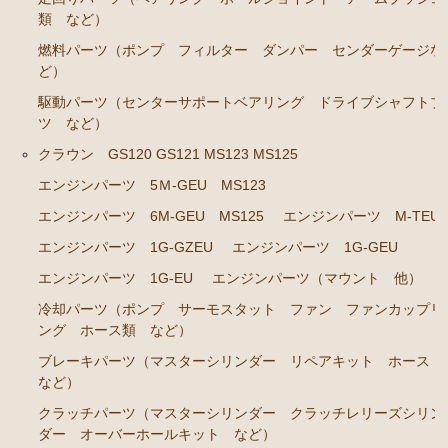
類 など）
ステアリングパーツ（ピットマンアーム アイドラー
燃料パーツ（ポンプ フィルター ダンパー センダーゲージな
アーム タイロッドエンド など）
ど）
足回りパーツ（ベアリング ボールジョイント ブッ
駆動パーツ（センターサポートベアリング ドライブシャフトブ
シュ類 など）
ツ など）
燃料パーツ（ポンプ フィルター ダンパー センダ
クラウン GS120 GS121 MS123 MS125
ーゲージ ホースなど）
エンジンパーツ 5Ｍ-GEU MS123
駆動パーツ（センターサポートベアリング ドライブ
エンジンパーツ 6M-GEU MS125
エンジンパーツ M-TEU
シャフトブーツ デフなど）
エンジンパーツ 1G-GZEU
エンジンパーツ 1G-GEU
ラベル
エンジンパーツ 1G-EU
エンジンパーツ（マウント 他）
クラウンGS130/G GS131 131H JZS131 133 135 MS135
冷却パーツ（ポンプ サーモスタット ファン ファンカップリ
137
ング ホース類 など）
エンジンパーツ 1UZ-FE
ブレーキパーツ（マスターシリンダー リペアキット ホース
など）
エンジンパーツ 7M-GE
クラッチパーツ（マスターシリンダー クラッチレリーズシリン
エンジンパーツ 2JZ-GE JZS133 JZS135
ダー オーバーホールキット など）