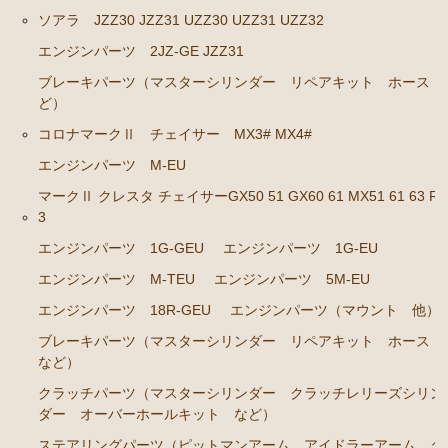
ソアラ JZZ30 JZZ31 UZZ30 UZZ31 UZZ32
ステアリングパーツ（各種リペアキット ラックブー
エンジンパーツ 2JZ-GE JZZ31
ツ ラックエンド タイロッドエンド など）
ブレーキパーツ（マスターシリンダー リペアキット ホース 
足回りパーツ（アッパーマウント ベアリング ボー
ど）
ルジョイント ブッシュ類 など）
コロナマークⅡ チェイサー MX3# MX4#
燃料パーツ（ポンプ フィルター ダンパー センダ
ーゲージなど）
エンジンパーツ M-EU
マークⅡ クレスタ チェイサーGX50 51 GX60 61 MX51 61 63 RX
駆動パーツ（センターサポートベアリング ドライブ
3
シャフトブーツ デフなど）
エンジンパーツ 1G-GEU
エンジンパーツ 1G-EU
ウエザーストリップ
エンジンパーツ M-TEU
エンジンパーツ 5M-EU
エアコン ヒーター関係
エンジンパーツ 18R-GEU
エンジンパーツ（マウント 他）
マークⅡワゴン GX70G
ブレーキパーツ（マスターシリンダー リペアキット ホース
など）
エンジンパーツ 1G-EU
クラッチパーツ（マスターシリンダー クラッチレリーズシリン
エンジンパーツ 1G-FE
ダー オーバーホールキット など）
ブレーキパーツ（マスターシリンダー リペアキッ
ステアリングパーツ（ピットマンアーム アイドラーアーム タ