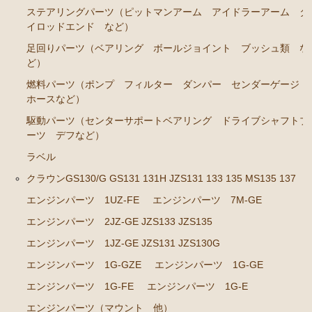
エンジンパーツ 1JZ-GE JZS131 JZS130G
ステアリングパーツ（ピットマンアーム アイドラーアーム タ
イロッドエンド など）
エンジンパーツ 1G-GZE
足回りパーツ（ベアリング ボールジョイント ブッシュ類 な
エンジンパーツ 1G-GE
ど）
エンジンパーツ 1G-FE
燃料パーツ（ポンプ フィルター ダンパー センダーゲージ
ホースなど）
エンジンパーツ 1G-E
駆動パーツ（センターサポートベアリング ドライブシャフトブ
エンジンパーツ（マウント 他）
ーツ デフなど）
ブレーキパーツ（マスターシリンダー リペアキッ
ラベル
ト ホース など）
クラウンGS130/G GS131 131H JZS131 133 135 MS135 137
クラッチパーツ（マスターシリンダー クラッチレリ
エンジンパーツ 1UZ-FE
エンジンパーツ 7M-GE
ーズシリンダー オーバーホールキット など）
エンジンパーツ 2JZ-GE JZS133 JZS135
ステアリングパーツ（ピットマンアーム アイドラー
アーム タイロッドエンド など）
エンジンパーツ 1JZ-GE JZS131 JZS130G
足回りパーツ（ベアリング ボールジョイント ブッ
エンジンパーツ 1G-GZE
エンジンパーツ 1G-GE
シュ類 など）
エンジンパーツ 1G-FE
エンジンパーツ 1G-E
クラウン/クラウンマジェスタ JZS14# UZS141 143 147
エンジンパーツ（マウント 他）