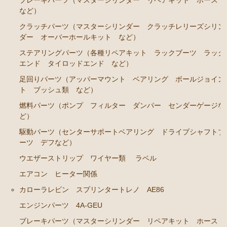
ブレーキパーツ（マスターシリンダー リペアキット ホース
ブレーキパーツ（マスターシリンダー リペアキッ
など）
ト ホース など）
クラッチパーツ（マスターシリンダー クラッチレリーズシリン
クラッチパーツ（マスターシリンダー クラッチレリ
ダー オーバーホールキット など）
ーズシリンダー オーバーホールキット など）
ステアリングパーツ（各種リペアキット ラックブーツ ラック
ステアリングパーツ（各種リペアキット ラックブー
エンド タイロッドエンド など）
ツ ラックエンド タイロッドエンド など）
足回りパーツ（アッパーマウント ベアリング ボールジョイン
足回りパーツ（アッパーマウント ベアリング ボー
ト ブッシュ類 など）
ルジョイント ブッシュ類 など）
燃料パーツ（ポンプ フィルター ダンパー センダーゲージな
燃料パーツ（ポンプ フィルター ダンパー センダ
ど）
ーゲージなど）
駆動パーツ（センターサポートベアリング ドライブシャフトブ
ーツ デフなど）
駆動パーツ（センターサポートベアリング ドライブ
シャフトブーツ デフなど）
ウエザーストリップ ワイヤー類
ラベル
ウエザーストリップ ワイヤー類
エアコン ヒーター関係
カローラレビン スプリンタートレノ AE86
ラベル
エンジンパーツ 4A-GEU
エアコン ヒーター関係
ブレーキパーツ（マスターシリンダー リペアキット ホース