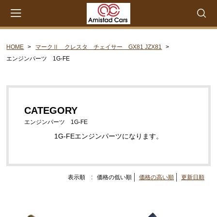
HOME
マークⅡ クレスタ チェイサー GX81 JZX81
会員登録
マイページ
カート
エンジンパーツ 1G-FE
CATEGORY
セリカXX MA45 MA46 MA55 MA56
CATEGORY
エンジンパーツ M-EU
エンジンパーツ 1G-FE
エンジンパーツ 4M-EU
1G-FEエンジンパーツになります。
エンジンパーツ 5M-EU
ステアリングパーツ（ピットマンアーム アイドラー
アーム 各種リペアキット タイロッドエンド な
表示順 :
価格の低い順
価格の高い順
更新日順
ど）
ウエザーストリップ ワイヤー類