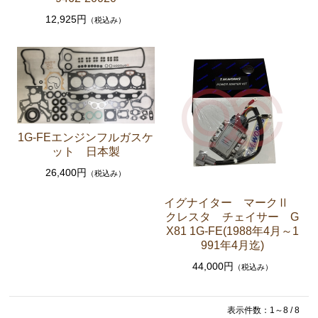
12,925円
（税込み）
クラッチパーツ（マスターシリンダー クラッチレリ
ーズシリンダー オーバーホールキット など）
燃料パーツ（ポンプ フィルター ダンパー センダ
ーゲージなど）
スープラ JZA80
エンジンパーツ 2JZ-GTE JZA80
1G-FEエンジンフルガスケ
ット 日本製
エンジンパーツ 2JZ-GE JZA80
26,400円
（税込み）
ソアラ GZ10 MZ10 MZ11 MZ12
イグナイター マークⅡ
エンジンパーツ 5M-GEU MZ11
クレスタ チェイサー G
X81 1G-FE(1988年4月～1
エンジンパーツ 6M-GEU MZ12
991年4月迄)
エンジンパーツ M-TEU MZ10
44,000円
（税込み）
エンジンパーツ 1G-GEU GZ10
エンジンパーツ 1G-EU GZ10
表示件数：1～8 / 8