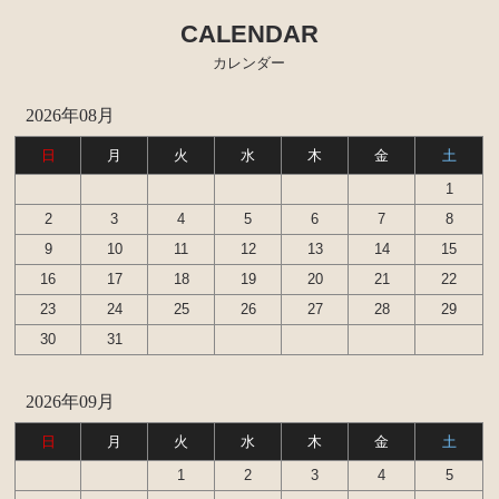
CALENDAR
エンジンパーツ
カレンダー
イグナイター
2026年08月
汎用品
日
月
火
水
木
金
土
添加剤 漏れ止め剤（エンジン ラジエーター パワー
ステアリング など）
1
2
3
4
5
6
7
8
9
10
11
12
13
14
15
16
17
18
19
20
21
22
23
24
25
26
27
28
29
30
31
2026年09月
日
月
火
水
木
金
土
1
2
3
4
5