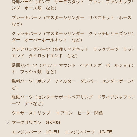
冷却パーツ（ポンプ サーモスタット ファン ファンカップリ
ング ホース類 など）
エンジンパーツ 7M-GE
ブレーキパーツ（マスターシリンダー リペアキット ホース
ブレーキパーツ（マスターシリンダー リペアキッ
など）
ト ホース など）
クラッチパーツ（マスターシリンダー クラッチレリーズシリン
クラッチパーツ（マスターシリンダー クラッチレリ
ダー オーバーホールキット など）
ーズシリンダー オーバーホールキット など）
ステアリングパーツ（各種リペアキット ラックブーツ ラック
ステアリングパーツ（各種リペアキット ラックブー
エンド タイロッドエンド など）
ツ ラックエンド タイロッドエンド など）
足回りパーツ（アッパーマウント ベアリング ボールジョイン
燃料パーツ（ポンプ フィルター ダンパー センダ
ト ブッシュ類 など）
ーゲージなど）
燃料パーツ（ポンプ フィルター ダンパー センダーゲージな
ど）
駆動パーツ（センターサポートベアリング ドライブ
シャフトブーツ デフなど）
駆動パーツ（センターサポートベアリング ドライブシャフトブ
ーツ デフなど）
エアコン/ヒーター関係
ウエザーストリップ
エアコン ヒーター関係
マークⅡ クレスタ チェイサー JZX90 JZX91 JZX93 GX9
マークⅡワゴン GX70G
0 SX90
エンジンパーツ 1G-EU
エンジンパーツ 1G-FE
エンジンパーツ 1JZ-GE JZX90 JZX93