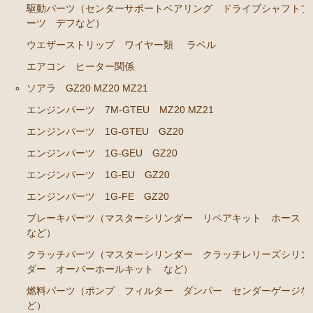
駆動パーツ（センターサポートベアリング ドライブシャフトブ
エンジンパーツ 1G-GTEU
ーツ デフなど）
エンジンパーツ 1G-GEU前期 1984年8月～1986年8
ウエザーストリップ ワイヤー類
ラベル
月迄
エアコン ヒーター関係
エンジンパーツ 1G-GEU後期 1986年8月～1988年8
ソアラ GZ20 MZ20 MZ21
月迄
エンジンパーツ 7M-GTEU MZ20 MZ21
エンジンパーツ 1G-EU
エンジンパーツ 1G-GTEU GZ20
エンジンパーツ M-TEU
エンジンパーツ 1G-GEU GZ20
エンジンパーツ（ガスケット類）
エンジンパーツ 1G-EU GZ20
エンジンパーツ（マウント 他）
エンジンパーツ 1G-FE GZ20
冷却パーツ（ポンプ サーモスタット ファン ファ
ブレーキパーツ（マスターシリンダー リペアキット ホース
ンカップリング ホース類 など）
など）
クラッチパーツ（マスターシリンダー クラッチレリーズシリン
ブレーキパーツ（マスターシリンダー リペアキッ
ダー オーバーホールキット など）
ト ホース など）
燃料パーツ（ポンプ フィルター ダンパー センダーゲージな
クラッチパーツ（マスターシリンダー クラッチレリ
ど）
ーズシリンダー オーバーホールキット など）