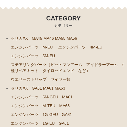
エンジンパーツ 共通（マウント イグニッションコ
イル センサー デスビローターキャップ 他）
CATEGORY
ブレーキパーツ（マスターシリンダー リペアキッ
カテゴリー
ト ホース など）
クラッチパーツ（マスターシリンダー クラッチレリ
セリカXX MA45 MA46 MA55 MA56
ーズシリンダー オーバーホールキット など）
エンジンパーツ M-EU
エンジンパーツ 4M-EU
ステアリングパーツ（各種リペアキット ラックブー
エンジンパーツ 5M-EU
ツ ラックエンド タイロッドエンド など）
ステアリングパーツ（ピットマンアーム アイドラーアーム 各
足回りパーツ（アッパーマウント ベアリング ボー
種リペアキット タイロッドエンド など）
ルジョイント ブッシュ類 など）
ウエザーストリップ ワイヤー類
燃料パーツ（ポンプ フィルター ダンパー センダ
セリカXX GA61 MA61 MA63
ーゲージ ホースなど）
エンジンパーツ 5M-GEU MA61
駆動パーツ（センターサポートベアリング ドライブ
エンジンパーツ M-TEU MA63
シャフトブーツ デフなど）
エンジンパーツ 1G-GEU GA61
ウエザーストリップ ワイヤー類
エンジンパーツ 1G-EU GA61
ラベル