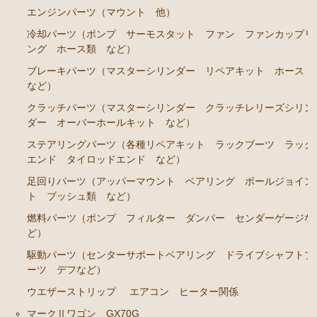
GS141
エンジンパーツ（マウント 他）
冷却パーツ（ポンプ サーモスタット ファン ファンカップリ
エンジンパーツ 2JZ-GE JZS143 JZS145 JZS147 JZ
ング ホース類 など）
S149
ブレーキパーツ（マスターシリンダー リペアキット ホース
エンジンパーツ 1JZ-GE JZX141
など）
エンジンパーツ 1G-FE GS141
クラッチパーツ（マスターシリンダー クラッチレリーズシリン
ダー オーバーホールキット など）
クラウン/クラウンマジェスタ JZS15# UZS151 155 157
ステアリングパーツ（各種リペアキット ラックブーツ ラック
GS151 GS151H
エンド タイロッドエンド など）
エンジンパーツ 2JZ-GE JZS155
足回りパーツ（アッパーマウント ベアリング ボールジョイン
エンジンパーツ 1JZ-GE JZS151 JZS153
ト ブッシュ類 など）
燃料パーツ（ポンプ フィルター ダンパー センダーゲージな
エンジンパーツ 1G-FE GS151 GS151H
ど）
アリスト JZS147 UZS143
駆動パーツ（センターサポートベアリング ドライブシャフトブ
ーツ デフなど）
2JZ-GE JZS147
ウエザーストリップ
エアコン ヒーター関係
セリカ カリーナ（TA40 TA42 TA45 TA46 TA47 RA40
マークⅡワゴン GX70G