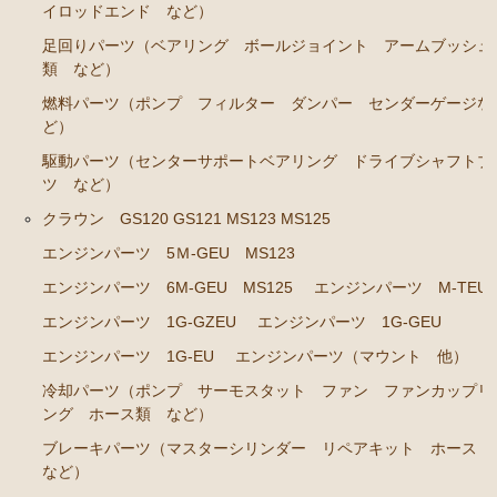
ンカップリング ホース類 など）
イロッドエンド など）
ブレーキパーツ（マスターシリンダー リペアキッ
足回りパーツ（ベアリング ボールジョイント アームブッシュ
ト ホース など）
類 など）
燃料パーツ（ポンプ フィルター ダンパー センダーゲージな
クラッチパーツ（マスターシリンダー クラッチレリ
ど）
ーズシリンダー オーバーホールキット など）
駆動パーツ（センターサポートベアリング ドライブシャフトブ
ステアリングパーツ（各種リペアキット ラックブー
ツ など）
ツ ラックエンド タイロッドエンド など）
クラウン GS120 GS121 MS123 MS125
燃料パーツ（ポンプ フィルター ダンパー センダ
ーゲージなど）
エンジンパーツ 5Ｍ-GEU MS123
エンジンパーツ 6M-GEU MS125
エンジンパーツ M-TEU
ウエザーストリップ
エンジンパーツ 1G-GZEU
エンジンパーツ 1G-GEU
カローラ スプリンター カローラFX
エンジンパーツ 1G-EU
エンジンパーツ（マウント 他）
エンジンパーツ 4A-GELU
冷却パーツ（ポンプ サーモスタット ファン ファンカップリ
ング ホース類 など）
80年代、90年代その他
ブレーキパーツ（マスターシリンダー リペアキット ホース
クラッチパーツ（マスターシリンダー クラッチレリ
など）
ーズシリンダー オーバーホールキット など）