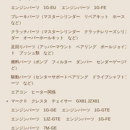
RA45 RA46）
エンジンパーツ 1G-EU
エンジンパーツ 1G-FE
ステアリングパーツ（各種リペアキット ラックブー
ブレーキパーツ（マスターシリンダー リペアキット ホース
ツ ラックエンド タイロッドエンド など）
など）
駆動パーツ（センターサポートベアリング ドライブ
クラッチパーツ（マスターシリンダー クラッチレリーズシリン
シャフトブーツ など）
ダー オーバーホールキット など）
セリカカリーナRA63 TA61 TA63 TA64AA63コロナRT14
足回りパーツ（アッパーマウント ベアリング ボールジョイン
1 AT141 TT142
ト ブッシュ類 など）
燃料パーツ（ポンプ フィルター ダンパー センダーゲージな
エンジンパーツ 3T-GTEU
ど）
エンジンパーツ 4T-GTEU
駆動パーツ（センターサポートベアリング ドライブシャフトブ
エンジンパーツ 4A-GEU
ーツ など）
エアコン ヒーター関係
エンジンパーツ 2T-GEU
マークⅡ クレスタ チェイサー GX81 JZX81
エンジンパーツ 18R-GEU
エンジンパーツ 1G-GE
エンジンパーツ 1G-GTE
エンジンパーツ（マウント 他）
エンジンパーツ 1JZ-GTE
エンジンパーツ 1G-FE
排気パーツ（Exhaust Parts）
エンジンパーツ 7M-GE