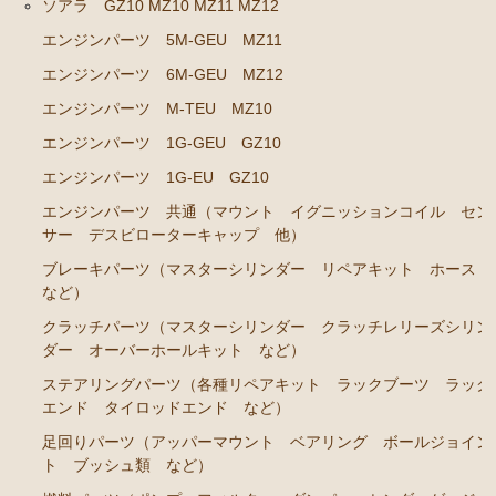
ソアラ GZ10 MZ10 MZ11 MZ12
エンジンパーツ M-TEU
エンジンパーツ 5M-GEU MZ11
エンジンパーツ M-EU
エンジンパーツ 6M-GEU MZ12
エンジンパーツ 1G-EU
エンジンパーツ M-TEU MZ10
エンジンパーツ（マウント 他）
エンジンパーツ 1G-GEU GZ10
ブレーキパーツ（マスターシリンダー リペアキッ
エンジンパーツ 1G-EU GZ10
ト ホース など）
エンジンパーツ 共通（マウント イグニッションコイル セン
クラッチパーツ（マスターシリンダー クラッチレリ
サー デスビローターキャップ 他）
ーズシリンダー オーバーホールキット など）
ブレーキパーツ（マスターシリンダー リペアキット ホース
ステアリングパーツ（ピットマンアーム アイドラー
など）
アーム タイロッドエンド など）
クラッチパーツ（マスターシリンダー クラッチレリーズシリン
足回りパーツ（ベアリング ボールジョイント アー
ダー オーバーホールキット など）
ムブッシュ類 など）
ステアリングパーツ（各種リペアキット ラックブーツ ラック
燃料パーツ（ポンプ フィルター ダンパー センダ
エンド タイロッドエンド など）
ーゲージなど）
足回りパーツ（アッパーマウント ベアリング ボールジョイン
ト ブッシュ類 など）
駆動パーツ（センターサポートベアリング ドライブ
シャフトブーツ など）