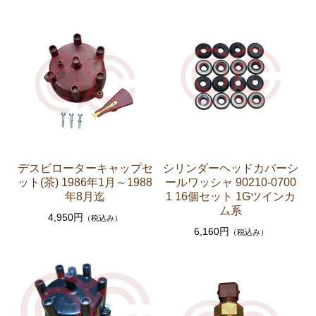
エアコン ヒーター関係
ソアラ GZ20 MZ20 MZ21
エンジンパーツ 7M-GTEU MZ20 MZ21
エンジンパーツ 1G-GTEU GZ20
エンジンパーツ 1G-GEU GZ20
エンジンパーツ 1G-EU GZ20
デスビローターキャップセ
シリンダーヘッドカバーシ
エンジンパーツ 1G-FE GZ20
ット(茶) 1986年1月～1988
ールワッシャ 90210-0700
年8月迄
1 16個セット 1Gツインカ
ブレーキパーツ（マスターシリンダー リペアキッ
ム系
ト ホース など）
4,950円
（税込み）
6,160円
（税込み）
クラッチパーツ（マスターシリンダー クラッチレリ
ーズシリンダー オーバーホールキット など）
燃料パーツ（ポンプ フィルター ダンパー センダ
ーゲージなど）