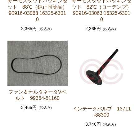
サーモスタットパッキンセ
サーモスタットパッキンセ
ーゲージ ホースなど）
ット 88℃（純正同等品）
ット 82℃（ローテンプ）
90916-03063 16325-6301
90916-03063 16325-6301
駆動パーツ（センターサポートベアリング ドライブ
0
0
シャフトブーツ デフなど）
2,365円
2,365円
（税込み）
（税込み）
ラベル
エアコン ヒーター関係
スープラ GA70 GA70H MA70 JZA70
エンジンパーツ 7M-GTEU MA70
エンジンパーツ 1JZ-GTE JZA70
エンジンパーツ 1G-GTEU GA70 GA70H
ファン＆オルタネータVベ
ルト 99364-51160
エンジンパーツ 1G-GEU GA70
3,465円
（税込み）
インテークバルブ 13711
エンジンパーツ 1G-EU GA70
-88300
エンジンパーツ 1G-FE GA70
3,740円
（税込み）
ブレーキパーツ（マスターシリンダー リペアキッ
ト ホース など）