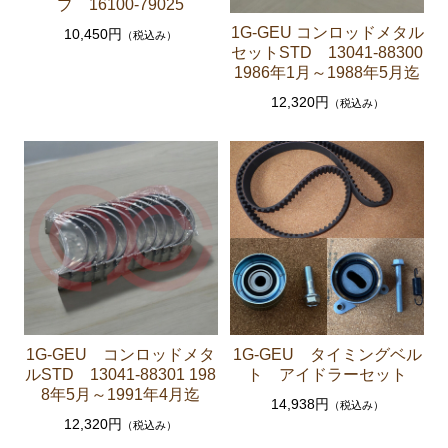
プ 16100-79025
ブレーキパーツ（マスターシリンダー リペアキッ
1G-GEU コンロッドメタル
10,450円
（税込み）
ト ホース など）
セットSTD 13041-88300
1986年1月～1988年5月迄
クラッチパーツ（マスターシリンダー クラッチレリ
12,320円
（税込み）
ーズシリンダー オーバーホールキット など）
ステアリングパーツ（ピットマンアーム アイドラー
アーム タイロッドエンド など）
足回りパーツ（アッパーマウント ベアリング ボー
ルジョイント ブッシュ類 など）
燃料パーツ（ポンプ フィルター ダンパー センダ
ーゲージなど）
駆動パーツ（センターサポートベアリング ドライブ
シャフトブーツ デフなど）
1G-GEU コンロッドメタ
1G-GEU タイミングベル
エアコン ヒーター関係
ルSTD 13041-88301 198
ト アイドラーセット
8年5月～1991年4月迄
ラベル
14,938円
（税込み）
12,320円
（税込み）
マークⅡ クレスタ チェイサー GX71 MX71