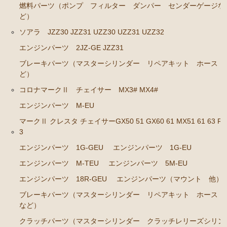
燃料パーツ（ポンプ フィルター ダンパー センダーゲージな
ステアリングパーツ（ピットマンアーム アイドラー
ど）
アーム タイロッドエンド など）
ソアラ JZZ30 JZZ31 UZZ30 UZZ31 UZZ32
足回りパーツ（ベアリング ボールジョイント ブッ
エンジンパーツ 2JZ-GE JZZ31
シュ類 など）
ブレーキパーツ（マスターシリンダー リペアキット ホース 
燃料パーツ（ポンプ フィルター ダンパー センダ
ど）
ーゲージ ホースなど）
コロナマークⅡ チェイサー MX3# MX4#
駆動パーツ（センターサポートベアリング ドライブ
エンジンパーツ M-EU
シャフトブーツ デフなど）
マークⅡ クレスタ チェイサーGX50 51 GX60 61 MX51 61 63 RX
ラベル
3
エンジンパーツ 1G-GEU
エンジンパーツ 1G-EU
クラウンGS130/G GS131 131H JZS131 133 135 MS135
137
エンジンパーツ M-TEU
エンジンパーツ 5M-EU
エンジンパーツ 18R-GEU
エンジンパーツ（マウント 他）
エンジンパーツ 1UZ-FE
ブレーキパーツ（マスターシリンダー リペアキット ホース
エンジンパーツ 7M-GE
など）
エンジンパーツ 2JZ-GE JZS133 JZS135
クラッチパーツ（マスターシリンダー クラッチレリーズシリン