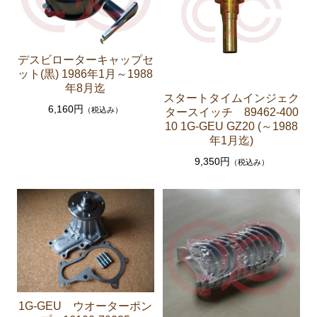
ソアラ JZZ30 JZZ31 UZZ30 UZZ31 UZZ32
エンジンパーツ 2JZ-GE JZZ31
ブレーキパーツ（マスターシリンダー リペアキッ
デスビローターキャップセ
ト ホース など）
ット(黒) 1986年1月～1988
年8月迄
コロナマークⅡ チェイサー MX3# MX4#
スタートタイムインジェク
6,160円
（税込み）
タースイッチ 89462-400
エンジンパーツ M-EU
10 1G-GEU GZ20 (～1988
年1月迄)
マークⅡ クレスタ チェイサーGX50 51 GX60 61 MX51 6
9,350円
（税込み）
1 63 RX63
エンジンパーツ 1G-GEU
エンジンパーツ 1G-EU
エンジンパーツ M-TEU
エンジンパーツ 5M-EU
エンジンパーツ 18R-GEU
1G-GEU ウオーターポン
エンジンパーツ（マウント 他）