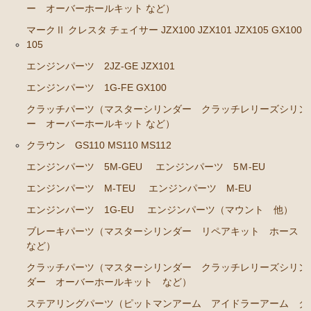
カローラレビン スプリンタートレノ AE86
ー オーバーホールキット など）
エンジンパーツ 4A-GEU
マークⅡ クレスタ チェイサー JZX100 JZX101 JZX105 GX100 
105
ブレーキパーツ（マスターシリンダー リペアキッ
ト ホース など）
エンジンパーツ 2JZ-GE JZX101
エンジンパーツ 1G-FE GX100
クラッチパーツ（マスターシリンダー クラッチレリ
ーズシリンダー オーバーホールキット など）
クラッチパーツ（マスターシリンダー クラッチレリーズシリン
ー オーバーホールキット など）
足廻りパーツ（アッパーマウント ベアリング ボー
ルジョイント など）
クラウン GS110 MS110 MS112
エンジンパーツ 5M-GEU
エンジンパーツ 5Ｍ-EU
燃料パーツ（ポンプ フィルター など）
エンジンパーツ M-TEU
エンジンパーツ M-EU
駆動パーツ（センターサポートベアリング ドライブ
シャフトブーツ など）
エンジンパーツ 1G-EU
エンジンパーツ（マウント 他）
ブレーキパーツ（マスターシリンダー リペアキット ホース
MR2 AW11
など）
エンジン電装パーツ（イグニッションコイル デスビ
クラッチパーツ（マスターシリンダー クラッチレリーズシリン
キャップ ローター センサー など）
ダー オーバーホールキット など）
冷却パーツ（ポンプ サーモスタット ファン ファ
ステアリングパーツ（ピットマンアーム アイドラーアーム タ