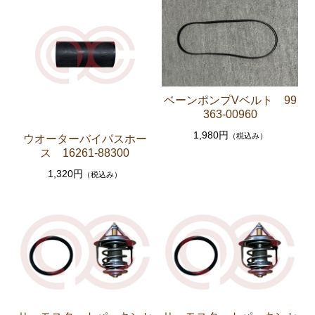
セリカXX GA61 MA61 MA63
エンジンパーツ 5M-GEU MA61
エンジンパーツ M-TEU MA63
エンジンパーツ 1G-GEU GA61
ベーンポンプVベルト 99
エンジンパーツ 1G-EU GA61
363-00960
エンジンパーツ（マウント 他）
1,980円
（税込み）
ウオーターバイパスホー
ス 16261-88300
ブレーキパーツ（マスターシリンダー リペアキッ
ト ホース など）
1,320円
（税込み）
クラッチパーツ（マスターシリンダー クラッチレリ
ーズシリンダー オーバーホールキット など）
ステアリングパーツ（各種リペアキット ラックブー
ツ ラックエンド タイロッドエンド など）
足回りパーツ（アッパーマウント ベアリング ボールジ
ョイント ブッシュ類 など）
燃料パーツ（ポンプ フィルター ダンパー センダ