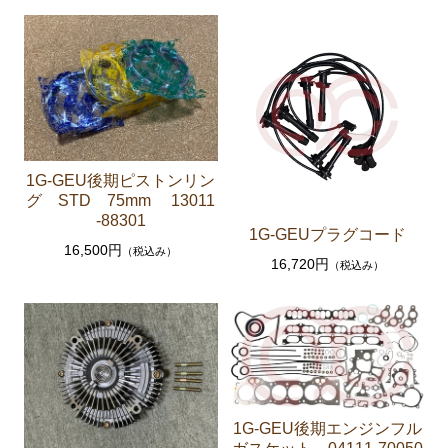
エンジンパーツ 1G-GTEU
エンジンパーツ 1G-GEU前期 1984年8月～1986年8
月迄
エンジンパーツ 1G-GEU後期 1986年8月～1988年8
月迄
エンジンパーツ 1G-EU
1G-GEU後期ピストンリン
グ STD 75mm 13011
エンジンパーツ M-TEU
-88301
1G-GEUプラグコード
エンジンパーツ（ガスケット類）
16,500円
（税込み）
16,720円
（税込み）
エンジンパーツ（マウント 他）
冷却パーツ（ポンプ サーモスタット ファン ファ
ンカップリング ホース類 など）
ブレーキパーツ（マスターシリンダー リペアキッ
ト ホース など）
クラッチパーツ（マスターシリンダー クラッチレリ
1G-GEU後期エンジンフル
ーズシリンダー オーバーホールキット など）