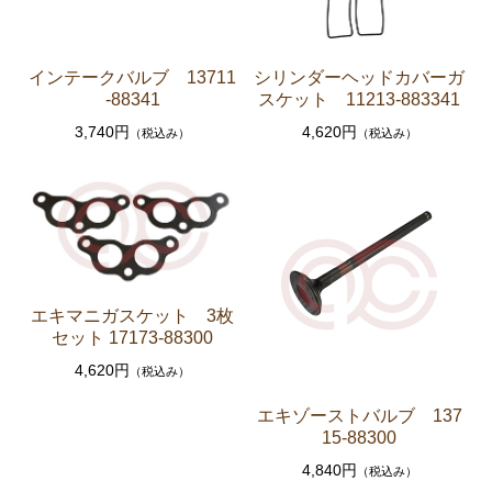
エンジンパーツ 共通（マウント イグニッションコ
イル センサー デスビローターキャップ 他）
インテークバルブ 13711
シリンダーヘッドカバーガ
ブレーキパーツ（マスターシリンダー リペアキッ
-88341
スケット 11213-883341
ト ホース など）
3,740円
4,620円
（税込み）
（税込み）
クラッチパーツ（マスターシリンダー クラッチレリ
ーズシリンダー オーバーホールキット など）
ステアリングパーツ（各種リペアキット ラックブー
ツ ラックエンド タイロッドエンド など）
足回りパーツ（アッパーマウント ベアリング ボー
ルジョイント ブッシュ類 など）
エキマニガスケット 3枚
燃料パーツ（ポンプ フィルター ダンパー センダ
セット 17173-88300
ーゲージ ホースなど）
4,620円
（税込み）
駆動パーツ（センターサポートベアリング ドライブ
シャフトブーツ デフなど）
エキゾーストバルブ 137
15-88300
ウエザーストリップ ワイヤー類
4,840円
（税込み）
ラベル