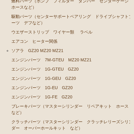
燃料パーツ（ポンプ フィルター ダンパー センダーゲージ
ホースなど）
クラウン GS120 GS121 MS123 MS125
駆動パーツ（センターサポートベアリング ドライブシャフトブ
エンジンパーツ 5Ｍ-GEU MS123
ーツ デフなど）
ウエザーストリップ ワイヤー類
ラベル
エンジンパーツ 6M-GEU MS125
エアコン ヒーター関係
エンジンパーツ M-TEU
ソアラ GZ20 MZ20 MZ21
エンジンパーツ 1G-GZEU
エンジンパーツ 7M-GTEU MZ20 MZ21
エンジンパーツ 1G-GEU
エンジンパーツ 1G-GTEU GZ20
エンジンパーツ 1G-EU
エンジンパーツ 1G-GEU GZ20
エンジンパーツ（マウント 他）
エンジンパーツ 1G-EU GZ20
冷却パーツ（ポンプ サーモスタット ファン ファ
エンジンパーツ 1G-FE GZ20
ンカップリング ホース類 など）
ブレーキパーツ（マスターシリンダー リペアキット ホース
ブレーキパーツ（マスターシリンダー リペアキッ
など）
ト ホース など）
クラッチパーツ（マスターシリンダー クラッチレリーズシリン
クラッチパーツ（マスターシリンダー クラッチレリ
ダー オーバーホールキット など）
ーズシリンダー オーバーホールキット など）