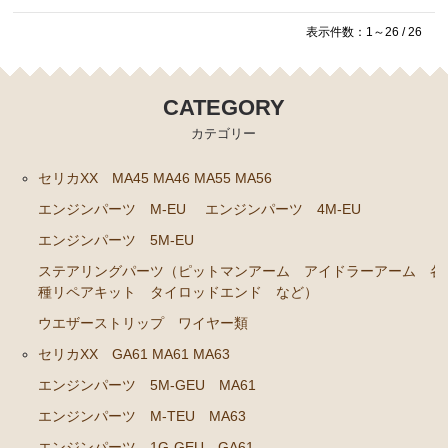
ト ホース など）
表示件数：1～26 / 26
クラッチパーツ（マスターシリンダー クラッチレリ
ーズシリンダー オーバーホールキット など）
足回りパーツ（アッパーマウント ベアリング ボー
CATEGORY
ルジョイント ブッシュ類 など）
カテゴリー
燃料パーツ（ポンプ フィルター ダンパー センダ
ーゲージなど）
セリカXX MA45 MA46 MA55 MA56
エンジンパーツ M-EU
エンジンパーツ 4M-EU
駆動パーツ（センターサポートベアリング ドライブ
シャフトブーツ など）
エンジンパーツ 5M-EU
エアコン ヒーター関係
ステアリングパーツ（ピットマンアーム アイドラーアーム 各
種リペアキット タイロッドエンド など）
マークⅡ クレスタ チェイサー GX81 JZX81
ウエザーストリップ ワイヤー類
エンジンパーツ 1G-GE
セリカXX GA61 MA61 MA63
エンジンパーツ 1G-GTE
エンジンパーツ 5M-GEU MA61
エンジンパーツ 1JZ-GTE
エンジンパーツ M-TEU MA63
エンジンパーツ 1G-FE
エンジンパーツ 1G-GEU GA61