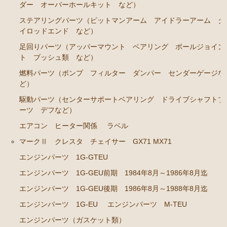
エンジンパーツ 1JZ-GE JZS131 JZS130G
ダー オーバーホールキット など）
ステアリングパーツ（ピットマンアーム アイドラーアーム タ
エンジンパーツ 1G-GZE
イロッドエンド など）
エンジンパーツ 1G-GE
足回りパーツ（アッパーマウント ベアリング ボールジョイン
エンジンパーツ 1G-FE
ト ブッシュ類 など）
燃料パーツ（ポンプ フィルター ダンパー センダーゲージな
エンジンパーツ 1G-E
ど）
エンジンパーツ（マウント 他）
駆動パーツ（センターサポートベアリング ドライブシャフトブ
ブレーキパーツ（マスターシリンダー リペアキッ
ーツ デフなど）
ト ホース など）
エアコン ヒーター関係
ラベル
クラッチパーツ（マスターシリンダー クラッチレリ
マークⅡ クレスタ チェイサー GX71 MX71
ーズシリンダー オーバーホールキット など）
エンジンパーツ 1G-GTEU
ステアリングパーツ（ピットマンアーム アイドラー
エンジンパーツ 1G-GEU前期 1984年8月～1986年8月迄
アーム タイロッドエンド など）
エンジンパーツ 1G-GEU後期 1986年8月～1988年8月迄
足回りパーツ（ベアリング ボールジョイント ブッ
シュ類 など）
エンジンパーツ 1G-EU
エンジンパーツ M-TEU
エンジンパーツ（ガスケット類）
クラウン/クラウンマジェスタ JZS14# UZS141 143 147