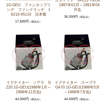
ガスケット 04111-70050
1987年01月～1991年04
1G-GEU ファンカップリ
ステアリングパーツ（各種リペアキット ラックブー
月迄
ング ファンクラッチ 1
ツ ラックエンド タイロッドエンド など）
6210-45110 日本製
36,300円
（税込み）
足回りパーツ（アッパーマウント ベアリング ボー
17,600円
（税込み）
ルジョイント ブッシュ類 など）
燃料パーツ（ポンプ フィルター ダンパー センダ
ーゲージなど）
駆動パーツ（センターサポートベアリング ドライブ
シャフトブーツ デフなど）
ウエザーストリップ
エアコン ヒーター関係
マークⅡワゴン GX70G
イグナイター ソアラ G
イグナイター スープラ
エンジンパーツ 1G-EU
Z20 1G-GEU(1986年1月～
GA70 1G-GEU(1986年5月
1988年12月迄)
～1988年7月迄)
エンジンパーツ 1G-FE
44,000円
44,000円
（税込み）
（税込み）
ブレーキパーツ（マスターシリンダー リペアキッ