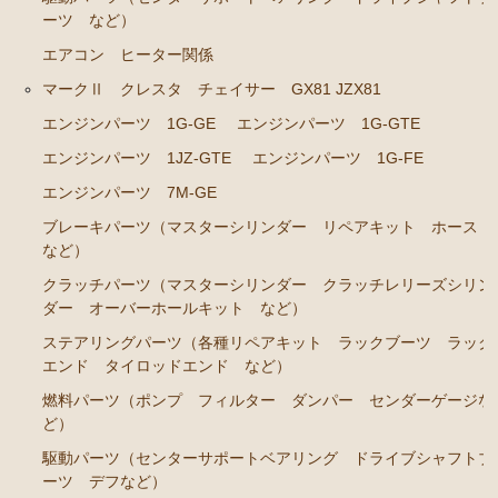
ーツ など）
クラウン GS120 GS121 MS123 MS125
エアコン ヒーター関係
エンジンパーツ 5Ｍ-GEU MS123
マークⅡ クレスタ チェイサー GX81 JZX81
エンジンパーツ 6M-GEU MS125
エンジンパーツ 1G-GE
エンジンパーツ 1G-GTE
エンジンパーツ M-TEU
エンジンパーツ 1JZ-GTE
エンジンパーツ 1G-FE
エンジンパーツ 7M-GE
エンジンパーツ 1G-GZEU
ブレーキパーツ（マスターシリンダー リペアキット ホース
エンジンパーツ 1G-GEU
など）
エンジンパーツ 1G-EU
クラッチパーツ（マスターシリンダー クラッチレリーズシリン
エンジンパーツ（マウント 他）
ダー オーバーホールキット など）
ステアリングパーツ（各種リペアキット ラックブーツ ラック
冷却パーツ（ポンプ サーモスタット ファン ファ
エンド タイロッドエンド など）
ンカップリング ホース類 など）
燃料パーツ（ポンプ フィルター ダンパー センダーゲージな
ブレーキパーツ（マスターシリンダー リペアキッ
ど）
ト ホース など）
駆動パーツ（センターサポートベアリング ドライブシャフトブ
クラッチパーツ（マスターシリンダー クラッチレリ
ーツ デフなど）
ーズシリンダー オーバーホールキット など）