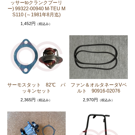
ッサーtoクランクプーリ
ーゲージ ホースなど）
ー) 99322-00940 M-TEU M
S110 (～1981年8月迄)
駆動パーツ（センターサポートベアリング ドライブ
シャフトブーツ デフなど）
1,452円
（税込み）
ラベル
エアコン ヒーター関係
スープラ GA70 GA70H MA70 JZA70
エンジンパーツ 7M-GTEU MA70
エンジンパーツ 1JZ-GTE JZA70
サーモスタット 82℃ パ
ファン＆オルタネータVベ
エンジンパーツ 1G-GTEU GA70 GA70H
ッキンセット
ルト 90916-02076
エンジンパーツ 1G-GEU GA70
2,365円
2,970円
（税込み）
（税込み）
エンジンパーツ 1G-EU GA70
エンジンパーツ 1G-FE GA70
ブレーキパーツ（マスターシリンダー リペアキッ
ト ホース など）