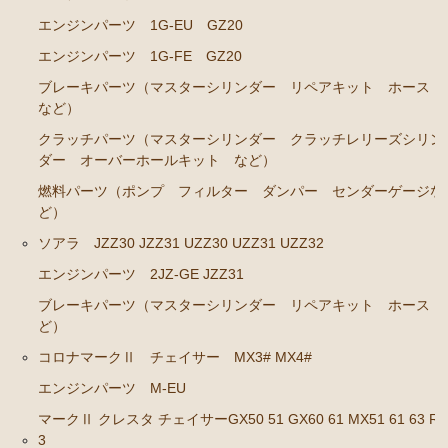
ト ホース など）
エンジンパーツ 1G-EU GZ20
クラッチパーツ（マスターシリンダー クラッチレリ
エンジンパーツ 1G-FE GZ20
ーズシリンダー オーバーホールキット など）
ブレーキパーツ（マスターシリンダー リペアキット ホース
足回りパーツ（アッパーマウント ベアリング ボー
など）
ルジョイント ブッシュ類 など）
クラッチパーツ（マスターシリンダー クラッチレリーズシリン
燃料パーツ（ポンプ フィルター ダンパー センダ
ダー オーバーホールキット など）
ーゲージなど）
燃料パーツ（ポンプ フィルター ダンパー センダーゲージな
駆動パーツ（センターサポートベアリング ドライブ
ど）
シャフトブーツ など）
ソアラ JZZ30 JZZ31 UZZ30 UZZ31 UZZ32
エアコン ヒーター関係
エンジンパーツ 2JZ-GE JZZ31
マークⅡ クレスタ チェイサー GX81 JZX81
ブレーキパーツ（マスターシリンダー リペアキット ホース 
ど）
エンジンパーツ 1G-GE
コロナマークⅡ チェイサー MX3# MX4#
エンジンパーツ 1G-GTE
エンジンパーツ M-EU
エンジンパーツ 1JZ-GTE
マークⅡ クレスタ チェイサーGX50 51 GX60 61 MX51 61 63 RX
3
エンジンパーツ 1G-FE