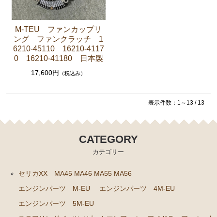
エアコン ヒーター関係
M-TEU ファンカップリ
ソアラ GZ20 MZ20 MZ21
ング ファンクラッチ 1
6210-45110 16210-4117
エンジンパーツ 7M-GTEU MZ20 MZ21
0 16210-41180 日本製
エンジンパーツ 1G-GTEU GZ20
17,600円
（税込み）
エンジンパーツ 1G-GEU GZ20
エンジンパーツ 1G-EU GZ20
表示件数：1～13 / 13
エンジンパーツ 1G-FE GZ20
ブレーキパーツ（マスターシリンダー リペアキッ
CATEGORY
ト ホース など）
カテゴリー
クラッチパーツ（マスターシリンダー クラッチレリ
ーズシリンダー オーバーホールキット など）
セリカXX MA45 MA46 MA55 MA56
エンジンパーツ M-EU
エンジンパーツ 4M-EU
燃料パーツ（ポンプ フィルター ダンパー センダ
ーゲージなど）
エンジンパーツ 5M-EU