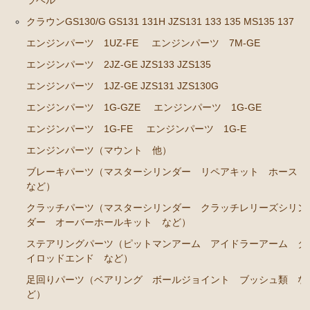
RA45 RA46）
ラベル
クラウンGS130/G GS131 131H JZS131 133 135 MS135 137
ステアリングパーツ（各種リペアキット ラックブー
ツ ラックエンド タイロッドエンド など）
エンジンパーツ 1UZ-FE
エンジンパーツ 7M-GE
エンジンパーツ 2JZ-GE JZS133 JZS135
駆動パーツ（センターサポートベアリング ドライブ
シャフトブーツ など）
エンジンパーツ 1JZ-GE JZS131 JZS130G
セリカカリーナRA63 TA61 TA63 TA64AA63コロナRT14
エンジンパーツ 1G-GZE
エンジンパーツ 1G-GE
1 AT141 TT142
エンジンパーツ 1G-FE
エンジンパーツ 1G-E
エンジンパーツ 3T-GTEU
エンジンパーツ（マウント 他）
ブレーキパーツ（マスターシリンダー リペアキット ホース
エンジンパーツ 4T-GTEU
など）
エンジンパーツ 4A-GEU
クラッチパーツ（マスターシリンダー クラッチレリーズシリン
エンジンパーツ 2T-GEU
ダー オーバーホールキット など）
エンジンパーツ 18R-GEU
ステアリングパーツ（ピットマンアーム アイドラーアーム タ
イロッドエンド など）
エンジンパーツ（マウント 他）
足回りパーツ（ベアリング ボールジョイント ブッシュ類 な
排気パーツ（Exhaust Parts）
ど）