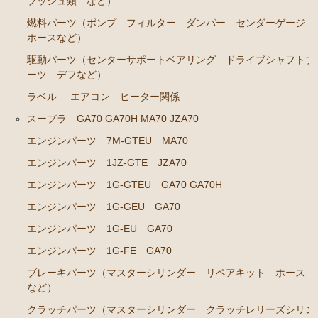
ブッシュ類 など）
ブレーキパーツ（マスターシリンダー リペアキッ
燃料パーツ（ポンプ フィルター ダンパー センダーゲージ
ト ホース など）
ホースなど）
駆動パーツ（センターサポートベアリング ドライブシャフトブ
クラッチパーツ（マスターシリンダー クラッチレリ
ーツ デフなど）
ーズシリンダー オーバーホールキット など）
ラベル
エアコン ヒーター関係
ステアリングパーツ（ピットマンアーム アイドラー
アーム タイロッドエンド など）
スープラ GA70 GA70H MA70 JZA70
足回りパーツ（アッパーマウント ベアリング ボー
エンジンパーツ 7M-GTEU MA70
ルジョイント ブッシュ類 など）
エンジンパーツ 1JZ-GTE JZA70
燃料パーツ（ポンプ フィルター ダンパー センダ
エンジンパーツ 1G-GTEU GA70 GA70H
ーゲージなど）
エンジンパーツ 1G-GEU GA70
駆動パーツ（センターサポートベアリング ドライブ
エンジンパーツ 1G-EU GA70
シャフトブーツ デフなど）
エンジンパーツ 1G-FE GA70
エアコン ヒーター関係
ブレーキパーツ（マスターシリンダー リペアキット ホース
ラベル
など）
クラッチパーツ（マスターシリンダー クラッチレリーズシリン
マークⅡ クレスタ チェイサー GX71 MX71