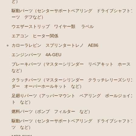
ンカップリング ホース類 など）
ど）
駆動パーツ（センターサポートベアリング ドライブシャフトブ
ブレーキパーツ（マスターシリンダー リペアキッ
ーツ デフなど）
ト ホース など）
ウエザーストリップ ワイヤー類
ラベル
クラッチパーツ（マスターシリンダー クラッチレリ
ーズシリンダー オーバーホールキット など）
エアコン ヒーター関係
ステアリングパーツ（各種リペアキット ラックブー
カローラレビン スプリンタートレノ AE86
ツ ラックエンド タイロッドエンド など）
エンジンパーツ 4A-GEU
燃料パーツ（ポンプ フィルター ダンパー センダ
ブレーキパーツ（マスターシリンダー リペアキット ホース
ーゲージなど）
など）
ウエザーストリップ
クラッチパーツ（マスターシリンダー クラッチレリーズシリン
ダー オーバーホールキット など）
カローラ スプリンター カローラFX
足廻りパーツ（アッパーマウント ベアリング ボールジョイン
ト など）
エンジンパーツ 4A-GELU
燃料パーツ（ポンプ フィルター など）
80年代、90年代その他
駆動パーツ（センターサポートベアリング ドライブシャフトブ
クラッチパーツ（マスターシリンダー クラッチレリ
ツ など）
ーズシリンダー オーバーホールキット など）