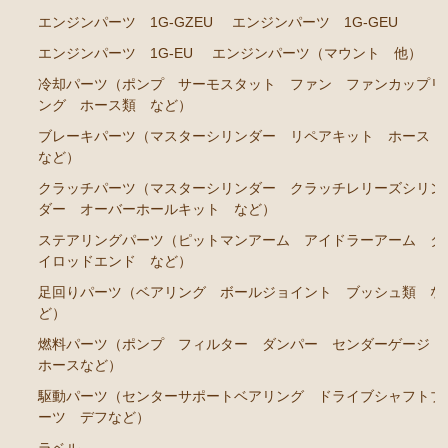
GS141
エンジンパーツ 1G-GZEU
エンジンパーツ 1G-GEU
エンジンパーツ 2JZ-GE JZS143 JZS145 JZS147 JZ
エンジンパーツ 1G-EU
エンジンパーツ（マウント 他）
S149
冷却パーツ（ポンプ サーモスタット ファン ファンカップリ
ング ホース類 など）
エンジンパーツ 1JZ-GE JZX141
ブレーキパーツ（マスターシリンダー リペアキット ホース
エンジンパーツ 1G-FE GS141
など）
クラウン/クラウンマジェスタ JZS15# UZS151 155 157
クラッチパーツ（マスターシリンダー クラッチレリーズシリン
GS151 GS151H
ダー オーバーホールキット など）
ステアリングパーツ（ピットマンアーム アイドラーアーム タ
エンジンパーツ 2JZ-GE JZS155
イロッドエンド など）
エンジンパーツ 1JZ-GE JZS151 JZS153
足回りパーツ（ベアリング ボールジョイント ブッシュ類 な
エンジンパーツ 1G-FE GS151 GS151H
ど）
燃料パーツ（ポンプ フィルター ダンパー センダーゲージ
アリスト JZS147 UZS143
ホースなど）
2JZ-GE JZS147
駆動パーツ（センターサポートベアリング ドライブシャフトブ
ーツ デフなど）
セリカ カリーナ（TA40 TA42 TA45 TA46 TA47 RA40