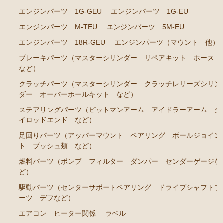
エンジンパーツ 1G-GEU
エンジンパーツ 1G-EU
エンジンパーツ 7M-GE
エンジンパーツ M-TEU
エンジンパーツ 5M-EU
ブレーキパーツ（マスターシリンダー リペアキッ
エンジンパーツ 18R-GEU
エンジンパーツ（マウント 他）
ト ホース など）
ブレーキパーツ（マスターシリンダー リペアキット ホース
クラッチパーツ（マスターシリンダー クラッチレリ
など）
ーズシリンダー オーバーホールキット など）
クラッチパーツ（マスターシリンダー クラッチレリーズシリン
ステアリングパーツ（各種リペアキット ラックブー
ダー オーバーホールキット など）
ツ ラックエンド タイロッドエンド など）
ステアリングパーツ（ピットマンアーム アイドラーアーム タ
燃料パーツ（ポンプ フィルター ダンパー センダ
イロッドエンド など）
ーゲージなど）
足回りパーツ（アッパーマウント ベアリング ボールジョイン
駆動パーツ（センターサポートベアリング ドライブ
ト ブッシュ類 など）
シャフトブーツ デフなど）
燃料パーツ（ポンプ フィルター ダンパー センダーゲージな
エアコン/ヒーター関係
ど）
駆動パーツ（センターサポートベアリング ドライブシャフトブ
マークⅡ クレスタ チェイサー JZX90 JZX91 JZX93 GX9
ーツ デフなど）
0 SX90
エアコン ヒーター関係
ラベル
エンジンパーツ 1JZ-GE JZX90 JZX93