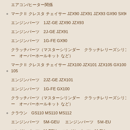
エアコン/ヒーター関係
ステアリングパーツ（ピットマンアーム アイドラー
マークⅡ クレスタ チェイサー JZX90 JZX91 JZX93 GX90 SX90
アーム タイロッドエンド など）
エンジンパーツ 1JZ-GE JZX90 JZX93
足回りパーツ（ベアリング ボールジョイント ブッ
シュ類 など）
エンジンパーツ 2J-GE JZX91
エンジンパーツ 1G-FE GX90
燃料パーツ（ポンプ フィルター ダンパー センダ
ーゲージ ホースなど）
クラッチパーツ（マスターシリンダー クラッチレリーズシリン
ー オーバーホールキット など）
駆動パーツ（センターサポートベアリング ドライブ
シャフトブーツ デフなど）
マークⅡ クレスタ チェイサー JZX100 JZX101 JZX105 GX100 
105
ラベル
エンジンパーツ 2JZ-GE JZX101
クラウンGS130/G GS131 131H JZS131 133 135 MS135
エンジンパーツ 1G-FE GX100
137
クラッチパーツ（マスターシリンダー クラッチレリーズシリン
エンジンパーツ 1UZ-FE
ー オーバーホールキット など）
エンジンパーツ 7M-GE
クラウン GS110 MS110 MS112
エンジンパーツ 5M-GEU
エンジンパーツ 5Ｍ-EU
エンジンパーツ 2JZ-GE JZS133 JZS135