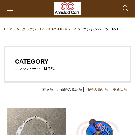
HOME
クラウン GS110 MS110 MS112
エンジンパーツ M-TEU
会員登録
マイページ
カート
CATEGORY
CATEGORY
セリカXX MA45 MA46 MA55 MA56
エンジンパーツ M-TEU
エンジンパーツ M-EU
エンジンパーツ 4M-EU
表示順 :
価格の低い順
価格の高い順
更新日順
エンジンパーツ 5M-EU
ステアリングパーツ（ピットマンアーム アイドラー
アーム 各種リペアキット タイロッドエンド な
ど）
ウエザーストリップ ワイヤー類