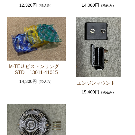
12,320円
14,080円
（税込み）
（税込み）
エンジンパーツ 共通（マウント イグニッションコ
イル センサー デスビローターキャップ 他）
ブレーキパーツ（マスターシリンダー リペアキッ
ト ホース など）
クラッチパーツ（マスターシリンダー クラッチレリ
ーズシリンダー オーバーホールキット など）
ステアリングパーツ（各種リペアキット ラックブー
ツ ラックエンド タイロッドエンド など）
M-TEU ピストンリング
STD 13011-41015
足回りパーツ（アッパーマウント ベアリング ボー
ルジョイント ブッシュ類 など）
14,300円
（税込み）
エンジンマウント
燃料パーツ（ポンプ フィルター ダンパー センダ
15,400円
（税込み）
ーゲージ ホースなど）
駆動パーツ（センターサポートベアリング ドライブ
シャフトブーツ デフなど）
ウエザーストリップ ワイヤー類
ラベル