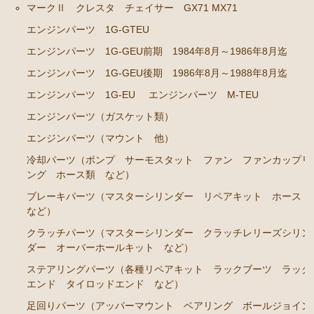
マークⅡ クレスタ チェイサー GX71 MX71
エンジンパーツ 2J-GE JZX91
エンジンパーツ 1G-GTEU
エンジンパーツ 1G-FE GX90
エンジンパーツ 1G-GEU前期 1984年8月～1986年8月迄
クラッチパーツ（マスターシリンダー クラッチレリ
エンジンパーツ 1G-GEU後期 1986年8月～1988年8月迄
ーズシリンダー オーバーホールキット など）
エンジンパーツ 1G-EU
エンジンパーツ M-TEU
マークⅡ クレスタ チェイサー JZX100 JZX101 JZX105
エンジンパーツ（ガスケット類）
GX100 GX105
エンジンパーツ（マウント 他）
エンジンパーツ 2JZ-GE JZX101
冷却パーツ（ポンプ サーモスタット ファン ファンカップリ
ング ホース類 など）
エンジンパーツ 1G-FE GX100
ブレーキパーツ（マスターシリンダー リペアキット ホース
クラッチパーツ（マスターシリンダー クラッチレリ
など）
ーズシリンダー オーバーホールキット など）
クラッチパーツ（マスターシリンダー クラッチレリーズシリン
クラウン GS110 MS110 MS112
ダー オーバーホールキット など）
ステアリングパーツ（各種リペアキット ラックブーツ ラック
エンジンパーツ 5M-GEU
エンド タイロッドエンド など）
エンジンパーツ 5Ｍ-EU
足回りパーツ（アッパーマウント ベアリング ボールジョイン