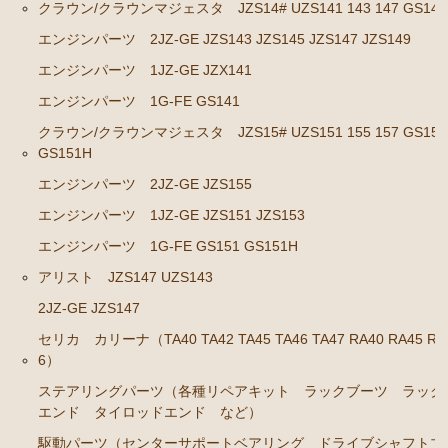
ブレーキパーツ（マスターシリンダー リペアキッ
クラウン/クラウンマジェスタ JZS14# UZS141 143 147 GS141
ト ホース など）
エンジンパーツ 2JZ-GE JZS143 JZS145 JZS147 JZS149
クラッチパーツ（マスターシリンダー クラッチレリ
エンジンパーツ 1JZ-GE JZX141
ーズシリンダー オーバーホールキット など）
エンジンパーツ 1G-FE GS141
ステアリングパーツ（各種リペアキット ラックブー
クラウン/クラウンマジェスタ JZS15# UZS151 155 157 GS151
ツ ラックエンド タイロッドエンド など）
GS151H
足回りパーツ（アッパーマウント ベアリング ボー
エンジンパーツ 2JZ-GE JZS155
ルジョイント ブッシュ類 など）
エンジンパーツ 1JZ-GE JZS151 JZS153
燃料パーツ（ポンプ フィルター ダンパー センダ
エンジンパーツ 1G-FE GS151 GS151H
ーゲージなど）
アリスト JZS147 UZS143
駆動パーツ（センターサポートベアリング ドライブ
シャフトブーツ デフなど）
2JZ-GE JZS147
セリカ カリーナ（TA40 TA42 TA45 TA46 TA47 RA40 RA45 RA
ウエザーストリップ ワイヤー類
6）
ラベル
ステアリングパーツ（各種リペアキット ラックブーツ ラック
エアコン ヒーター関係
エンド タイロッドエンド など）
駆動パーツ（センターサポートベアリング ドライブシャフトブ