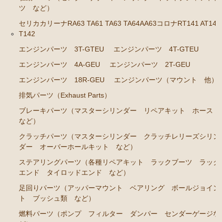
カローラレビン スプリンタートレノ AE86
ツ など）
エンジンパーツ 4A-GEU
セリカカリーナRA63 TA61 TA63 TA64AA63コロナRT141 AT141
T142
ブレーキパーツ（マスターシリンダー リペアキッ
ト ホース など）
エンジンパーツ 3T-GTEU
エンジンパーツ 4T-GTEU
クラッチパーツ（マスターシリンダー クラッチレリ
エンジンパーツ 4A-GEU
エンジンパーツ 2T-GEU
ーズシリンダー オーバーホールキット など）
エンジンパーツ 18R-GEU
エンジンパーツ（マウント 他）
足廻りパーツ（アッパーマウント ベアリング ボー
排気パーツ（Exhaust Parts）
ルジョイント など）
ブレーキパーツ（マスターシリンダー リペアキット ホース
燃料パーツ（ポンプ フィルター など）
など）
駆動パーツ（センターサポートベアリング ドライブ
クラッチパーツ（マスターシリンダー クラッチレリーズシリン
シャフトブーツ など）
ダー オーバーホールキット など）
ステアリングパーツ（各種リペアキット ラックブーツ ラック
MR2 AW11
エンド タイロッドエンド など）
エンジン電装パーツ（イグニッションコイル デスビ
足回りパーツ（アッパーマウント ベアリング ボールジョイン
キャップ ローター センサー など）
ト ブッシュ類 など）
冷却パーツ（ポンプ サーモスタット ファン ファ
燃料パーツ（ポンプ フィルター ダンパー センダーゲージな