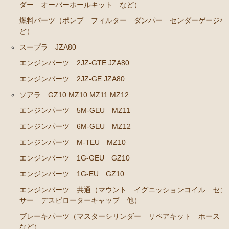
ダー オーバーホールキット など）
エンジンパーツ 1G-GTEU
燃料パーツ（ポンプ フィルター ダンパー センダーゲージな
ど）
エンジンパーツ 1G-GEU前期 1984年8月～1986年8
月迄
スープラ JZA80
エンジンパーツ 1G-GEU後期 1986年8月～1988年8
エンジンパーツ 2JZ-GTE JZA80
月迄
エンジンパーツ 2JZ-GE JZA80
エンジンパーツ 1G-EU
ソアラ GZ10 MZ10 MZ11 MZ12
エンジンパーツ M-TEU
エンジンパーツ 5M-GEU MZ11
エンジンパーツ（ガスケット類）
エンジンパーツ 6M-GEU MZ12
エンジンパーツ（マウント 他）
エンジンパーツ M-TEU MZ10
エンジンパーツ 1G-GEU GZ10
冷却パーツ（ポンプ サーモスタット ファン ファ
ンカップリング ホース類 など）
エンジンパーツ 1G-EU GZ10
ブレーキパーツ（マスターシリンダー リペアキッ
エンジンパーツ 共通（マウント イグニッションコイル セン
ト ホース など）
サー デスビローターキャップ 他）
クラッチパーツ（マスターシリンダー クラッチレリ
ブレーキパーツ（マスターシリンダー リペアキット ホース
など）
ーズシリンダー オーバーホールキット など）