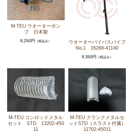
クラッチパーツ（マスターシリンダー クラッチレリ
ーズシリンダー オーバーホールキット など）
M-TEU ウオーターポン
燃料パーツ（ポンプ フィルター ダンパー センダ
プ 日本製
ーゲージなど）
8,250円
（税込み）
ウオーターバイパスパイプ
スープラ JZA80
No.1 16268-41140
エンジンパーツ 2JZ-GTE JZA80
9,350円
（税込み）
エンジンパーツ 2JZ-GE JZA80
ソアラ GZ10 MZ10 MZ11 MZ12
エンジンパーツ 5M-GEU MZ11
エンジンパーツ 6M-GEU MZ12
エンジンパーツ M-TEU MZ10
M-TEU コンロッドメタル
M-TEU クランクメタルセ
エンジンパーツ 1G-GEU GZ10
セット STD 13202-450
ットSTD（スラスト付属）
エンジンパーツ 1G-EU GZ10
11
11702-45011