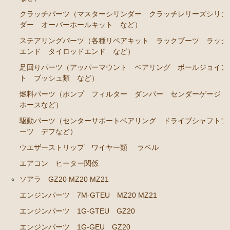
クラッチパーツ（マスターシリンダー クラッチレリーズシリン
ステアリングパーツ（各種リペアキット ラックブー
ダー オーバーホールキット など）
ツ ラックエンド タイロッドエンド など）
ステアリングパーツ（各種リペアキット ラックブーツ ラック
足回りパーツ（アッパーマウント ベアリング ボー
エンド タイロッドエンド など）
ルジョイント ブッシュ類 など）
足回りパーツ（アッパーマウント ベアリング ボールジョイン
燃料パーツ（ポンプ フィルター ダンパー センダ
ト ブッシュ類 など）
ーゲージなど）
燃料パーツ（ポンプ フィルター ダンパー センダーゲージ
駆動パーツ（センターサポートベアリング ドライブ
ホースなど）
シャフトブーツ デフなど）
駆動パーツ（センターサポートベアリング ドライブシャフトブ
ウエザーストリップ
ーツ デフなど）
ウエザーストリップ ワイヤー類
ラベル
エアコン ヒーター関係
エアコン ヒーター関係
マークⅡワゴン GX70G
ソアラ GZ20 MZ20 MZ21
エンジンパーツ 1G-EU
エンジンパーツ 7M-GTEU MZ20 MZ21
エンジンパーツ 1G-FE
エンジンパーツ 1G-GTEU GZ20
ブレーキパーツ（マスターシリンダー リペアキッ
エンジンパーツ 1G-GEU GZ20