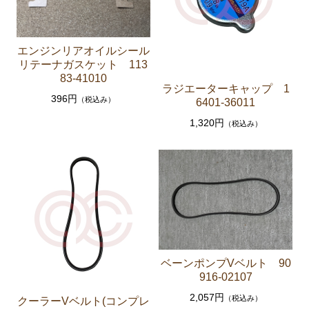
セリカXX GA61 MA61 MA63
エンジンパーツ 5M-GEU MA61
エンジンリアオイルシール
エンジンパーツ M-TEU MA63
リテーナガスケット 113
83-41010
エンジンパーツ 1G-GEU GA61
ラジエーターキャップ 1
396円
（税込み）
6401-36011
エンジンパーツ 1G-EU GA61
1,320円
（税込み）
エンジンパーツ（マウント 他）
ブレーキパーツ（マスターシリンダー リペアキッ
ト ホース など）
クラッチパーツ（マスターシリンダー クラッチレリ
ーズシリンダー オーバーホールキット など）
ステアリングパーツ（各種リペアキット ラックブー
ツ ラックエンド タイロッドエンド など）
ベーンポンプVベルト 90
足回りパーツ（アッパーマウント ベアリング ボールジ
916-02107
ョイント ブッシュ類 など）
2,057円
（税込み）
クーラーVベルト(コンプレ
燃料パーツ（ポンプ フィルター ダンパー センダ