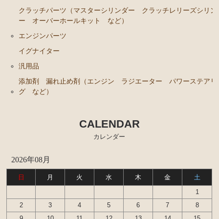
クラッチパーツ（マスターシリンダー クラッチレリーズシリン
ー オーバーホールキット など）
エンジンパーツ
イグナイター
汎用品
添加剤 漏れ止め剤（エンジン ラジエーター パワーステアリ
グ など）
CALENDAR
カレンダー
2026年08月
日
月
火
水
木
金
土
1
2
3
4
5
6
7
8
9
10
11
12
13
14
15