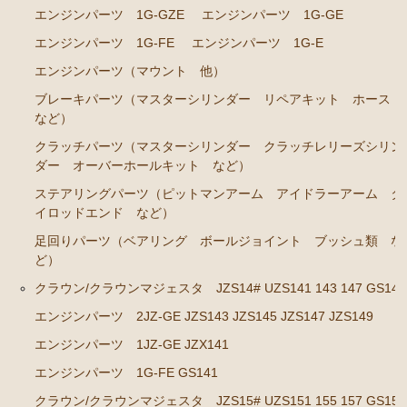
カローラレビン スプリンタートレノ AE86
エンジンパーツ 1G-GZE
エンジンパーツ 1G-GE
エンジンパーツ 4A-GEU
エンジンパーツ 1G-FE
エンジンパーツ 1G-E
ブレーキパーツ（マスターシリンダー リペアキッ
エンジンパーツ（マウント 他）
ト ホース など）
ブレーキパーツ（マスターシリンダー リペアキット ホース
クラッチパーツ（マスターシリンダー クラッチレリ
など）
ーズシリンダー オーバーホールキット など）
クラッチパーツ（マスターシリンダー クラッチレリーズシリン
ダー オーバーホールキット など）
足廻りパーツ（アッパーマウント ベアリング ボー
ルジョイント など）
ステアリングパーツ（ピットマンアーム アイドラーアーム タ
イロッドエンド など）
燃料パーツ（ポンプ フィルター など）
足回りパーツ（ベアリング ボールジョイント ブッシュ類 な
駆動パーツ（センターサポートベアリング ドライブ
ど）
シャフトブーツ など）
クラウン/クラウンマジェスタ JZS14# UZS141 143 147 GS141
MR2 AW11
エンジンパーツ 2JZ-GE JZS143 JZS145 JZS147 JZS149
エンジン電装パーツ（イグニッションコイル デスビ
エンジンパーツ 1JZ-GE JZX141
キャップ ローター センサー など）
エンジンパーツ 1G-FE GS141
冷却パーツ（ポンプ サーモスタット ファン ファ
クラウン/クラウンマジェスタ JZS15# UZS151 155 157 GS151