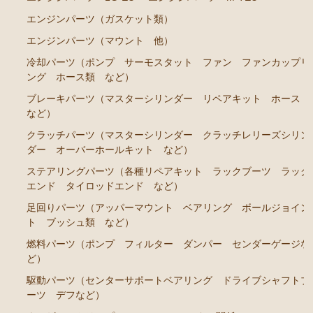
エンジンパーツ（ガスケット類）
クラウン GS120 GS121 MS123 MS125
エンジンパーツ（マウント 他）
エンジンパーツ 5Ｍ-GEU MS123
冷却パーツ（ポンプ サーモスタット ファン ファンカップリ
エンジンパーツ 6M-GEU MS125
ング ホース類 など）
ブレーキパーツ（マスターシリンダー リペアキット ホース
エンジンパーツ M-TEU
など）
エンジンパーツ 1G-GZEU
クラッチパーツ（マスターシリンダー クラッチレリーズシリン
エンジンパーツ 1G-GEU
ダー オーバーホールキット など）
エンジンパーツ 1G-EU
ステアリングパーツ（各種リペアキット ラックブーツ ラック
エンド タイロッドエンド など）
エンジンパーツ（マウント 他）
足回りパーツ（アッパーマウント ベアリング ボールジョイン
冷却パーツ（ポンプ サーモスタット ファン ファ
ト ブッシュ類 など）
ンカップリング ホース類 など）
燃料パーツ（ポンプ フィルター ダンパー センダーゲージな
ブレーキパーツ（マスターシリンダー リペアキッ
ど）
ト ホース など）
駆動パーツ（センターサポートベアリング ドライブシャフトブ
ーツ デフなど）
クラッチパーツ（マスターシリンダー クラッチレリ
ーズシリンダー オーバーホールキット など）