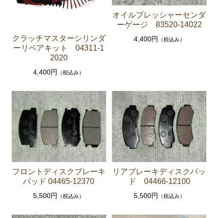
ーゲージ ホースなど）
オイルプレッシャーセンダ
ーゲージ 83520-14022
駆動パーツ（センターサポートベアリング ドライブ
シャフトブーツ デフなど）
クラッチマスターシリンダ
4,400円
（税込み）
ーリペアキット 04311-1
ラベル
2020
エアコン ヒーター関係
4,400円
（税込み）
スープラ GA70 GA70H MA70 JZA70
エンジンパーツ 7M-GTEU MA70
エンジンパーツ 1JZ-GTE JZA70
エンジンパーツ 1G-GTEU GA70 GA70H
エンジンパーツ 1G-GEU GA70
フロントディスクブレーキ
リアブレーキディスクパッ
エンジンパーツ 1G-EU GA70
パッド 04465-12370
ド 04466-12100
エンジンパーツ 1G-FE GA70
5,500円
5,500円
（税込み）
（税込み）
ブレーキパーツ（マスターシリンダー リペアキッ
ト ホース など）