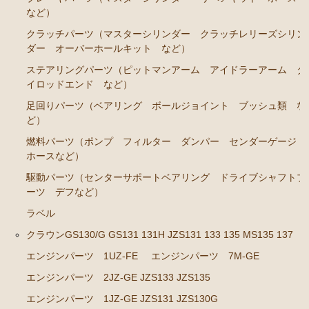
ブレーキパーツ（マスターシリンダー リペアキッ
など）
ト ホース など）
クラッチパーツ（マスターシリンダー クラッチレリーズシリン
クラッチパーツ（マスターシリンダー クラッチレリ
ダー オーバーホールキット など）
ーズシリンダー オーバーホールキット など）
ステアリングパーツ（ピットマンアーム アイドラーアーム タ
ステアリングパーツ（各種リペアキット ラックブー
イロッドエンド など）
ツ ラックエンド タイロッドエンド など）
足回りパーツ（ベアリング ボールジョイント ブッシュ類 な
足回りパーツ（アッパーマウント ベアリング ボー
ど）
ルジョイント ブッシュ類 など）
燃料パーツ（ポンプ フィルター ダンパー センダーゲージ
ホースなど）
燃料パーツ（ポンプ フィルター ダンパー センダ
ーゲージなど）
駆動パーツ（センターサポートベアリング ドライブシャフトブ
ーツ デフなど）
駆動パーツ（センターサポートベアリング ドライブ
シャフトブーツ デフなど）
ラベル
クラウンGS130/G GS131 131H JZS131 133 135 MS135 137
ウエザーストリップ ワイヤー類
エンジンパーツ 1UZ-FE
エンジンパーツ 7M-GE
ラベル
エンジンパーツ 2JZ-GE JZS133 JZS135
エアコン ヒーター関係
エンジンパーツ 1JZ-GE JZS131 JZS130G