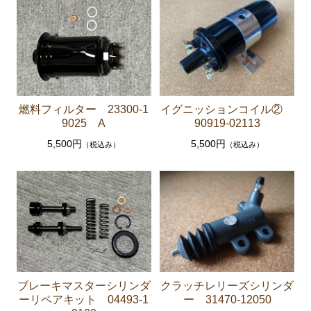
クラッチパーツ（マスターシリンダー クラッチレリ
ーズシリンダー オーバーホールキット など）
燃料パーツ（ポンプ フィルター ダンパー センダ
ーゲージなど）
スープラ JZA80
燃料フィルター 23300-1
イグニッションコイル②
9025 A
90919-02113
エンジンパーツ 2JZ-GTE JZA80
5,500円
5,500円
（税込み）
（税込み）
エンジンパーツ 2JZ-GE JZA80
ソアラ GZ10 MZ10 MZ11 MZ12
エンジンパーツ 5M-GEU MZ11
エンジンパーツ 6M-GEU MZ12
エンジンパーツ M-TEU MZ10
エンジンパーツ 1G-GEU GZ10
ブレーキマスターシリンダ
クラッチレリーズシリンダ
ーリペアキット 04493-1
ー 31470-12050
エンジンパーツ 1G-EU GZ10