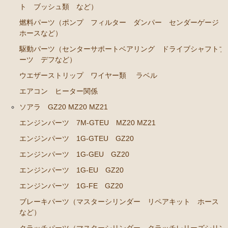
ト ブッシュ類 など）
エンジンパーツ 7M-GE
燃料パーツ（ポンプ フィルター ダンパー センダーゲージ
ホースなど）
ブレーキパーツ（マスターシリンダー リペアキッ
ト ホース など）
駆動パーツ（センターサポートベアリング ドライブシャフトブ
ーツ デフなど）
クラッチパーツ（マスターシリンダー クラッチレリ
ーズシリンダー オーバーホールキット など）
ウエザーストリップ ワイヤー類
ラベル
ステアリングパーツ（各種リペアキット ラックブー
エアコン ヒーター関係
ツ ラックエンド タイロッドエンド など）
ソアラ GZ20 MZ20 MZ21
燃料パーツ（ポンプ フィルター ダンパー センダ
エンジンパーツ 7M-GTEU MZ20 MZ21
ーゲージなど）
エンジンパーツ 1G-GTEU GZ20
駆動パーツ（センターサポートベアリング ドライブ
エンジンパーツ 1G-GEU GZ20
シャフトブーツ デフなど）
エンジンパーツ 1G-EU GZ20
エアコン/ヒーター関係
エンジンパーツ 1G-FE GZ20
マークⅡ クレスタ チェイサー JZX90 JZX91 JZX93 GX9
ブレーキパーツ（マスターシリンダー リペアキット ホース
0 SX90
など）
エンジンパーツ 1JZ-GE JZX90 JZX93
クラッチパーツ（マスターシリンダー クラッチレリーズシリン