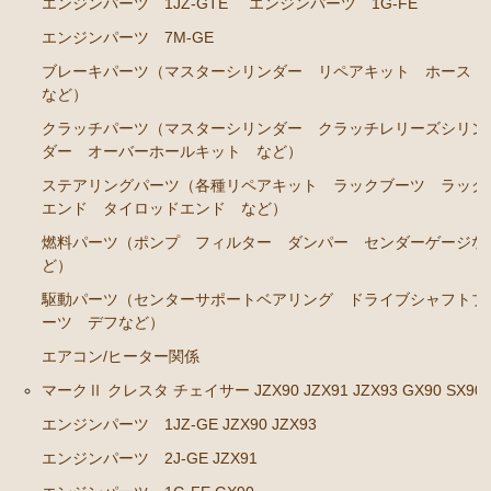
エンジンパーツ 1JZ-GTE
エンジンパーツ 1G-FE
エンジンパーツ 1JZ-GE JZS131 JZS130G
エンジンパーツ 7M-GE
エンジンパーツ 1G-GZE
ブレーキパーツ（マスターシリンダー リペアキット ホース
エンジンパーツ 1G-GE
など）
エンジンパーツ 1G-FE
クラッチパーツ（マスターシリンダー クラッチレリーズシリン
ダー オーバーホールキット など）
エンジンパーツ 1G-E
ステアリングパーツ（各種リペアキット ラックブーツ ラック
エンジンパーツ（マウント 他）
エンド タイロッドエンド など）
ブレーキパーツ（マスターシリンダー リペアキッ
燃料パーツ（ポンプ フィルター ダンパー センダーゲージな
ト ホース など）
ど）
クラッチパーツ（マスターシリンダー クラッチレリ
駆動パーツ（センターサポートベアリング ドライブシャフトブ
ーズシリンダー オーバーホールキット など）
ーツ デフなど）
ステアリングパーツ（ピットマンアーム アイドラー
エアコン/ヒーター関係
アーム タイロッドエンド など）
マークⅡ クレスタ チェイサー JZX90 JZX91 JZX93 GX90 SX90
足回りパーツ（ベアリング ボールジョイント ブッ
エンジンパーツ 1JZ-GE JZX90 JZX93
シュ類 など）
エンジンパーツ 2J-GE JZX91
クラウン/クラウンマジェスタ JZS14# UZS141 143 147