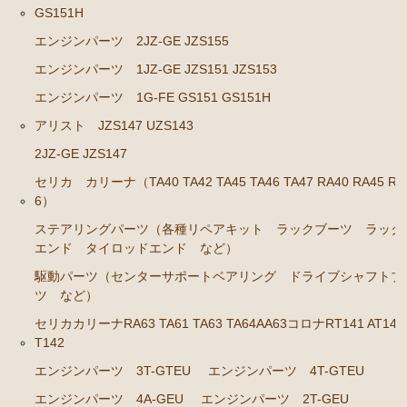
ンカップリング ホース類 など）
GS151H
ブレーキパーツ（マスターシリンダー リペアキッ
エンジンパーツ 2JZ-GE JZS155
ト ホース など）
エンジンパーツ 1JZ-GE JZS151 JZS153
クラッチパーツ（マスターシリンダー クラッチレリ
エンジンパーツ 1G-FE GS151 GS151H
ーズシリンダー オーバーホールキット など）
アリスト JZS147 UZS143
ステアリングパーツ（各種リペアキット ラックブー
2JZ-GE JZS147
ツ ラックエンド タイロッドエンド など）
セリカ カリーナ（TA40 TA42 TA45 TA46 TA47 RA40 RA45 RA
燃料パーツ（ポンプ フィルター ダンパー センダ
6）
ーゲージなど）
ステアリングパーツ（各種リペアキット ラックブーツ ラック
ウエザーストリップ
エンド タイロッドエンド など）
カローラ スプリンター カローラFX
駆動パーツ（センターサポートベアリング ドライブシャフトブ
ツ など）
エンジンパーツ 4A-GELU
セリカカリーナRA63 TA61 TA63 TA64AA63コロナRT141 AT141
T142
80年代、90年代その他
エンジンパーツ 3T-GTEU
エンジンパーツ 4T-GTEU
クラッチパーツ（マスターシリンダー クラッチレリ
ーズシリンダー オーバーホールキット など）
エンジンパーツ 4A-GEU
エンジンパーツ 2T-GEU