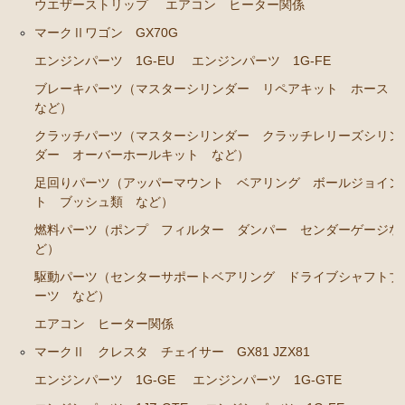
ウエザーストリップ
エアコン ヒーター関係
ステアリングパーツ（ピットマンアーム アイドラー
マークⅡワゴン GX70G
アーム タイロッドエンド など）
エンジンパーツ 1G-EU
エンジンパーツ 1G-FE
足回りパーツ（ベアリング ボールジョイント ブッ
ブレーキパーツ（マスターシリンダー リペアキット ホース
シュ類 など）
など）
燃料パーツ（ポンプ フィルター ダンパー センダ
クラッチパーツ（マスターシリンダー クラッチレリーズシリン
ーゲージ ホースなど）
ダー オーバーホールキット など）
駆動パーツ（センターサポートベアリング ドライブ
足回りパーツ（アッパーマウント ベアリング ボールジョイン
シャフトブーツ デフなど）
ト ブッシュ類 など）
燃料パーツ（ポンプ フィルター ダンパー センダーゲージな
ラベル
ど）
クラウンGS130/G GS131 131H JZS131 133 135 MS135
駆動パーツ（センターサポートベアリング ドライブシャフトブ
137
ーツ など）
エンジンパーツ 1UZ-FE
エアコン ヒーター関係
エンジンパーツ 7M-GE
マークⅡ クレスタ チェイサー GX81 JZX81
エンジンパーツ 1G-GE
エンジンパーツ 1G-GTE
エンジンパーツ 2JZ-GE JZS133 JZS135