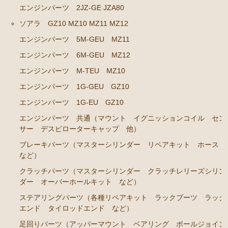
ト ホース など）
エンジンパーツ 2JZ-GE JZA80
クラッチパーツ（マスターシリンダー クラッチレリ
ソアラ GZ10 MZ10 MZ11 MZ12
ーズシリンダー オーバーホールキット など）
エンジンパーツ 5M-GEU MZ11
足回りパーツ（アッパーマウント ベアリング ボー
エンジンパーツ 6M-GEU MZ12
ルジョイント ブッシュ類 など）
エンジンパーツ M-TEU MZ10
燃料パーツ（ポンプ フィルター ダンパー センダ
エンジンパーツ 1G-GEU GZ10
ーゲージなど）
エンジンパーツ 1G-EU GZ10
駆動パーツ（センターサポートベアリング ドライブ
エンジンパーツ 共通（マウント イグニッションコイル セン
シャフトブーツ など）
サー デスビローターキャップ 他）
エアコン ヒーター関係
ブレーキパーツ（マスターシリンダー リペアキット ホース
など）
マークⅡ クレスタ チェイサー GX81 JZX81
クラッチパーツ（マスターシリンダー クラッチレリーズシリン
エンジンパーツ 1G-GE
ダー オーバーホールキット など）
エンジンパーツ 1G-GTE
ステアリングパーツ（各種リペアキット ラックブーツ ラック
エンド タイロッドエンド など）
エンジンパーツ 1JZ-GTE
足回りパーツ（アッパーマウント ベアリング ボールジョイン
エンジンパーツ 1G-FE