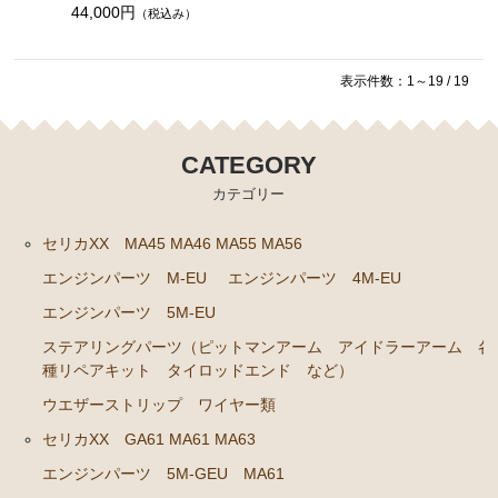
44,000円
（税込み）
ブレーキパーツ（マスターシリンダー リペアキッ
ト ホース など）
表示件数：1～19 / 19
クラッチパーツ（マスターシリンダー クラッチレリ
ーズシリンダー オーバーホールキット など）
ステアリングパーツ（ピットマンアーム アイドラー
CATEGORY
アーム タイロッドエンド など）
カテゴリー
足回りパーツ（アッパーマウント ベアリング ボー
セリカXX MA45 MA46 MA55 MA56
ルジョイント ブッシュ類 など）
エンジンパーツ M-EU
エンジンパーツ 4M-EU
燃料パーツ（ポンプ フィルター ダンパー センダ
ーゲージなど）
エンジンパーツ 5M-EU
駆動パーツ（センターサポートベアリング ドライブ
ステアリングパーツ（ピットマンアーム アイドラーアーム 各
シャフトブーツ デフなど）
種リペアキット タイロッドエンド など）
ウエザーストリップ ワイヤー類
エアコン ヒーター関係
セリカXX GA61 MA61 MA63
ラベル
エンジンパーツ 5M-GEU MA61
マークⅡ クレスタ チェイサー GX71 MX71