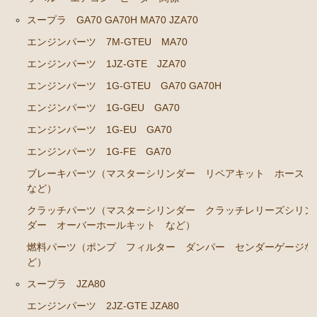
スープラ GA70 GA70H MA70 JZA70
ステアリングパーツ（各種リペアキット ラックブー
ツ ラックエンド タイロッドエンド など）
エンジンパーツ 7M-GTEU MA70
足回りパーツ（アッパーマウント ベアリング ボー
エンジンパーツ 1JZ-GTE JZA70
ルジョイント ブッシュ類 など）
エンジンパーツ 1G-GTEU GA70 GA70H
燃料パーツ（ポンプ フィルター ダンパー センダ
エンジンパーツ 1G-GEU GA70
ーゲージなど）
エンジンパーツ 1G-EU GA70
駆動パーツ（センターサポートベアリング ドライブ
エンジンパーツ 1G-FE GA70
シャフトブーツ デフなど）
ブレーキパーツ（マスターシリンダー リペアキット ホース
ウエザーストリップ
など）
エアコン ヒーター関係
クラッチパーツ（マスターシリンダー クラッチレリーズシリン
ダー オーバーホールキット など）
マークⅡワゴン GX70G
燃料パーツ（ポンプ フィルター ダンパー センダーゲージな
エンジンパーツ 1G-EU
ど）
エンジンパーツ 1G-FE
スープラ JZA80
エンジンパーツ 2JZ-GTE JZA80
ブレーキパーツ（マスターシリンダー リペアキッ