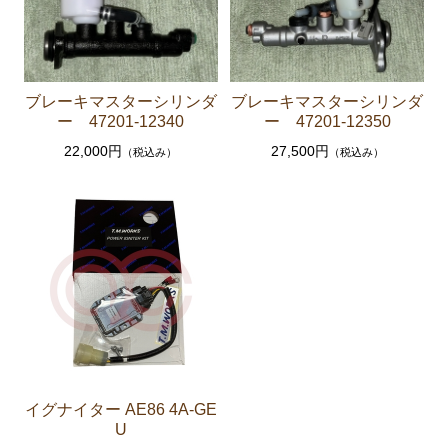
ソアラ JZZ30 JZZ31 UZZ30 UZZ31 UZZ32
エンジンパーツ 2JZ-GE JZZ31
ブレーキパーツ（マスターシリンダー リペアキッ
ト ホース など）
ブレーキマスターシリンダ
ブレーキマスターシリンダ
ー 47201-12340
ー 47201-12350
コロナマークⅡ チェイサー MX3# MX4#
22,000円
27,500円
（税込み）
（税込み）
エンジンパーツ M-EU
マークⅡ クレスタ チェイサーGX50 51 GX60 61 MX51 6
1 63 RX63
エンジンパーツ 1G-GEU
エンジンパーツ 1G-EU
エンジンパーツ M-TEU
エンジンパーツ 5M-EU
イグナイター AE86 4A-GE
エンジンパーツ 18R-GEU
U
エンジンパーツ（マウント 他）