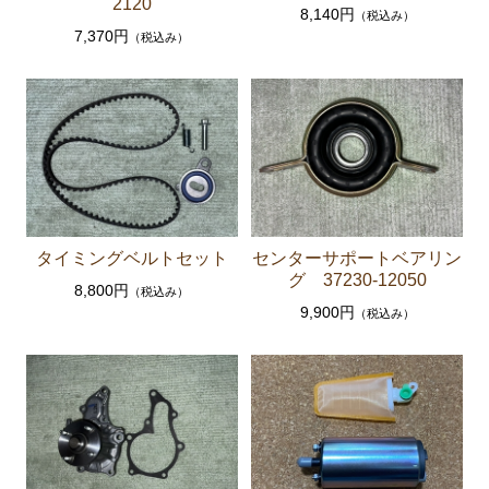
2120
8,140円
（税込み）
エンジンパーツ 共通（マウント イグニッションコ
7,370円
（税込み）
イル センサー デスビローターキャップ 他）
ブレーキパーツ（マスターシリンダー リペアキッ
ト ホース など）
クラッチパーツ（マスターシリンダー クラッチレリ
ーズシリンダー オーバーホールキット など）
ステアリングパーツ（各種リペアキット ラックブー
ツ ラックエンド タイロッドエンド など）
タイミングベルトセット
センターサポートベアリン
足回りパーツ（アッパーマウント ベアリング ボー
グ 37230-12050
ルジョイント ブッシュ類 など）
8,800円
（税込み）
9,900円
（税込み）
燃料パーツ（ポンプ フィルター ダンパー センダ
ーゲージ ホースなど）
駆動パーツ（センターサポートベアリング ドライブ
シャフトブーツ デフなど）
ウエザーストリップ ワイヤー類
ラベル