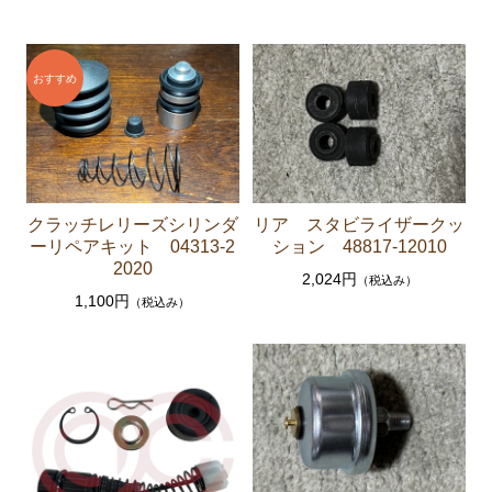
セリカXX GA61 MA61 MA63
エンジンパーツ 5M-GEU MA61
エンジンパーツ M-TEU MA63
エンジンパーツ 1G-GEU GA61
エンジンパーツ 1G-EU GA61
エンジンパーツ（マウント 他）
クラッチレリーズシリンダ
リア スタビライザークッ
ブレーキパーツ（マスターシリンダー リペアキッ
ーリペアキット 04313-2
ション 48817-12010
ト ホース など）
2020
2,024円
（税込み）
1,100円
クラッチパーツ（マスターシリンダー クラッチレリ
（税込み）
ーズシリンダー オーバーホールキット など）
ステアリングパーツ（各種リペアキット ラックブー
ツ ラックエンド タイロッドエンド など）
足回りパーツ（アッパーマウント ベアリング ボールジ
ョイント ブッシュ類 など）
燃料パーツ（ポンプ フィルター ダンパー センダ