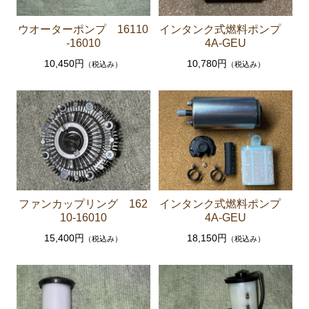
エアコン ヒーター関係
ウオーターポンプ 16110
インタンク式燃料ポンプ
-16010
4A-GEU
ソアラ GZ20 MZ20 MZ21
10,450円
10,780円
（税込み）
（税込み）
エンジンパーツ 7M-GTEU MZ20 MZ21
エンジンパーツ 1G-GTEU GZ20
エンジンパーツ 1G-GEU GZ20
エンジンパーツ 1G-EU GZ20
エンジンパーツ 1G-FE GZ20
ブレーキパーツ（マスターシリンダー リペアキッ
ファンカップリング 162
インタンク式燃料ポンプ
ト ホース など）
10-16010
4A-GEU
クラッチパーツ（マスターシリンダー クラッチレリ
15,400円
18,150円
（税込み）
（税込み）
ーズシリンダー オーバーホールキット など）
燃料パーツ（ポンプ フィルター ダンパー センダ
ーゲージなど）