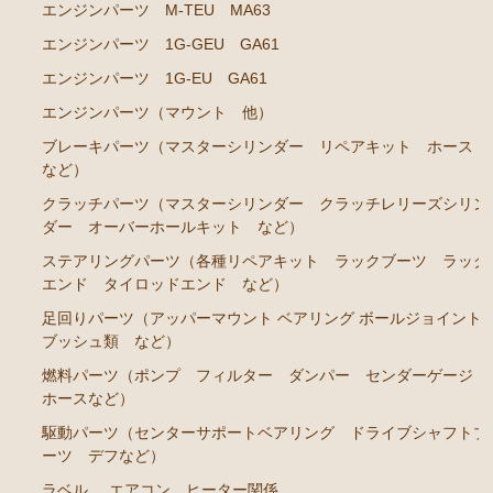
エンジンパーツ M-TEU MA63
エンジンパーツ 1G-GTEU
エンジンパーツ 1G-GEU GA61
エンジンパーツ 1G-GEU前期 1984年8月～1986年8
エンジンパーツ 1G-EU GA61
月迄
エンジンパーツ（マウント 他）
エンジンパーツ 1G-GEU後期 1986年8月～1988年8
ブレーキパーツ（マスターシリンダー リペアキット ホース
月迄
など）
エンジンパーツ 1G-EU
クラッチパーツ（マスターシリンダー クラッチレリーズシリン
ダー オーバーホールキット など）
エンジンパーツ M-TEU
ステアリングパーツ（各種リペアキット ラックブーツ ラック
エンジンパーツ（ガスケット類）
エンド タイロッドエンド など）
エンジンパーツ（マウント 他）
足回りパーツ（アッパーマウント ベアリング ボールジョイント
ブッシュ類 など）
冷却パーツ（ポンプ サーモスタット ファン ファ
ンカップリング ホース類 など）
燃料パーツ（ポンプ フィルター ダンパー センダーゲージ
ホースなど）
ブレーキパーツ（マスターシリンダー リペアキッ
ト ホース など）
駆動パーツ（センターサポートベアリング ドライブシャフトブ
ーツ デフなど）
クラッチパーツ（マスターシリンダー クラッチレリ
ラベル
エアコン ヒーター関係
ーズシリンダー オーバーホールキット など）