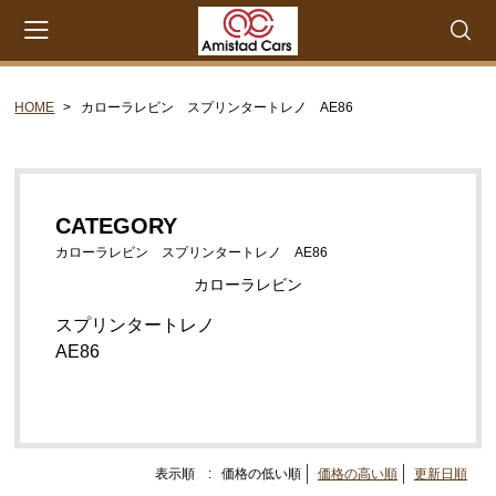
HOME
カローラレビン スプリンタートレノ AE86
会員登録
マイページ
カート
CATEGORY
CATEGORY
セリカXX MA45 MA46 MA55 MA56
カローラレビン スプリンタートレノ AE86
エンジンパーツ M-EU
カローラレビン
エンジンパーツ 4M-EU
スプリンタートレノ
エンジンパーツ 5M-EU
AE86
ステアリングパーツ（ピットマンアーム アイドラー
アーム 各種リペアキット タイロッドエンド な
ど）
ウエザーストリップ ワイヤー類
表示順 :
価格の低い順
価格の高い順
更新日順