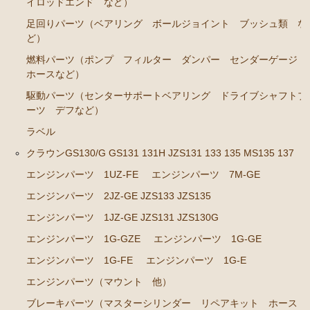
イロッドエンド など）
エンジンパーツ 1JZ-GE JZS131 JZS130G
足回りパーツ（ベアリング ボールジョイント ブッシュ類 な
エンジンパーツ 1G-GZE
ど）
エンジンパーツ 1G-GE
燃料パーツ（ポンプ フィルター ダンパー センダーゲージ
ホースなど）
エンジンパーツ 1G-FE
駆動パーツ（センターサポートベアリング ドライブシャフトブ
エンジンパーツ 1G-E
ーツ デフなど）
エンジンパーツ（マウント 他）
ラベル
ブレーキパーツ（マスターシリンダー リペアキッ
クラウンGS130/G GS131 131H JZS131 133 135 MS135 137
ト ホース など）
エンジンパーツ 1UZ-FE
エンジンパーツ 7M-GE
クラッチパーツ（マスターシリンダー クラッチレリ
エンジンパーツ 2JZ-GE JZS133 JZS135
ーズシリンダー オーバーホールキット など）
エンジンパーツ 1JZ-GE JZS131 JZS130G
ステアリングパーツ（ピットマンアーム アイドラー
エンジンパーツ 1G-GZE
エンジンパーツ 1G-GE
アーム タイロッドエンド など）
エンジンパーツ 1G-FE
エンジンパーツ 1G-E
足回りパーツ（ベアリング ボールジョイント ブッ
シュ類 など）
エンジンパーツ（マウント 他）
ブレーキパーツ（マスターシリンダー リペアキット ホース
クラウン/クラウンマジェスタ JZS14# UZS141 143 147