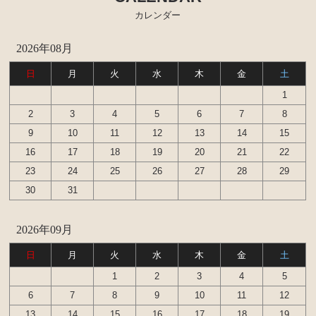
カレンダー
エンジンパーツ
イグナイター
2026年08月
汎用品
日
月
火
水
木
金
土
1
添加剤 漏れ止め剤（エンジン ラジエーター パワー
2
3
4
5
6
7
8
ステアリング など）
9
10
11
12
13
14
15
16
17
18
19
20
21
22
23
24
25
26
27
28
29
30
31
2026年09月
日
月
火
水
木
金
土
1
2
3
4
5
6
7
8
9
10
11
12
13
14
15
16
17
18
19