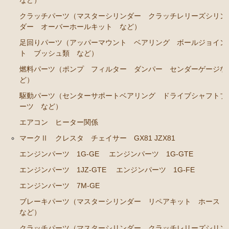
など）
エンジンパーツ 2J-GE JZX91
クラッチパーツ（マスターシリンダー クラッチレリーズシリン
ダー オーバーホールキット など）
エンジンパーツ 1G-FE GX90
足回りパーツ（アッパーマウント ベアリング ボールジョイン
クラッチパーツ（マスターシリンダー クラッチレリ
ト ブッシュ類 など）
ーズシリンダー オーバーホールキット など）
燃料パーツ（ポンプ フィルター ダンパー センダーゲージな
ど）
マークⅡ クレスタ チェイサー JZX100 JZX101 JZX105
GX100 GX105
駆動パーツ（センターサポートベアリング ドライブシャフトブ
ーツ など）
エンジンパーツ 2JZ-GE JZX101
エアコン ヒーター関係
エンジンパーツ 1G-FE GX100
マークⅡ クレスタ チェイサー GX81 JZX81
クラッチパーツ（マスターシリンダー クラッチレリ
エンジンパーツ 1G-GE
エンジンパーツ 1G-GTE
ーズシリンダー オーバーホールキット など）
エンジンパーツ 1JZ-GTE
エンジンパーツ 1G-FE
クラウン GS110 MS110 MS112
エンジンパーツ 7M-GE
エンジンパーツ 5M-GEU
ブレーキパーツ（マスターシリンダー リペアキット ホース
など）
エンジンパーツ 5Ｍ-EU
クラッチパーツ（マスターシリンダー クラッチレリーズシリン