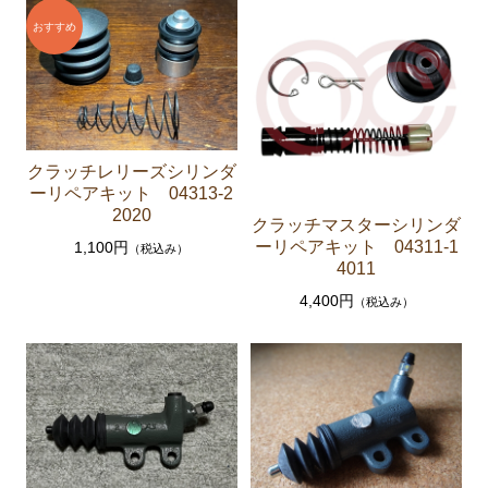
セリカXX GA61 MA61 MA63
エンジンパーツ 5M-GEU MA61
エンジンパーツ M-TEU MA63
エンジンパーツ 1G-GEU GA61
エンジンパーツ 1G-EU GA61
クラッチレリーズシリンダ
ーリペアキット 04313-2
エンジンパーツ（マウント 他）
2020
クラッチマスターシリンダ
ブレーキパーツ（マスターシリンダー リペアキッ
ーリペアキット 04311-1
1,100円
（税込み）
ト ホース など）
4011
4,400円
クラッチパーツ（マスターシリンダー クラッチレリ
（税込み）
ーズシリンダー オーバーホールキット など）
ステアリングパーツ（各種リペアキット ラックブー
ツ ラックエンド タイロッドエンド など）
足回りパーツ（アッパーマウント ベアリング ボールジ
ョイント ブッシュ類 など）
燃料パーツ（ポンプ フィルター ダンパー センダ