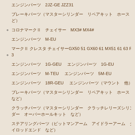
エンジンパーツ 2JZ-GE JZZ31
ステアリングパーツ（各種リペアキット ラックブー
ブレーキパーツ（マスターシリンダー リペアキット ホース 
ツ ラックエンド タイロッドエンド など）
ど）
足回りパーツ（アッパーマウント ベアリング ボー
コロナマークⅡ チェイサー MX3# MX4#
ルジョイント ブッシュ類 など）
エンジンパーツ M-EU
燃料パーツ（ポンプ フィルター ダンパー センダ
マークⅡ クレスタ チェイサーGX50 51 GX60 61 MX51 61 63 RX
ーゲージなど）
3
駆動パーツ（センターサポートベアリング ドライブ
エンジンパーツ 1G-GEU
エンジンパーツ 1G-EU
シャフトブーツ デフなど）
エンジンパーツ M-TEU
エンジンパーツ 5M-EU
ウエザーストリップ
エンジンパーツ 18R-GEU
エンジンパーツ（マウント 他）
エアコン ヒーター関係
ブレーキパーツ（マスターシリンダー リペアキット ホース
など）
マークⅡワゴン GX70G
クラッチパーツ（マスターシリンダー クラッチレリーズシリン
エンジンパーツ 1G-EU
ダー オーバーホールキット など）
エンジンパーツ 1G-FE
ステアリングパーツ（ピットマンアーム アイドラーアーム タ
イロッドエンド など）
ブレーキパーツ（マスターシリンダー リペアキッ