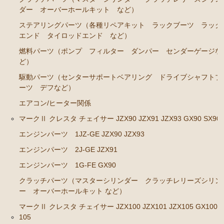
エンジンパーツ M-TEU
ダー オーバーホールキット など）
エンジンパーツ M-EU
ステアリングパーツ（各種リペアキット ラックブーツ ラック
エンド タイロッドエンド など）
エンジンパーツ 1G-EU
燃料パーツ（ポンプ フィルター ダンパー センダーゲージな
エンジンパーツ（マウント 他）
ど）
ブレーキパーツ（マスターシリンダー リペアキッ
駆動パーツ（センターサポートベアリング ドライブシャフトブ
ト ホース など）
ーツ デフなど）
クラッチパーツ（マスターシリンダー クラッチレリ
エアコン/ヒーター関係
ーズシリンダー オーバーホールキット など）
マークⅡ クレスタ チェイサー JZX90 JZX91 JZX93 GX90 SX90
ステアリングパーツ（ピットマンアーム アイドラー
エンジンパーツ 1JZ-GE JZX90 JZX93
アーム タイロッドエンド など）
エンジンパーツ 2J-GE JZX91
足回りパーツ（ベアリング ボールジョイント アー
エンジンパーツ 1G-FE GX90
ムブッシュ類 など）
クラッチパーツ（マスターシリンダー クラッチレリーズシリン
燃料パーツ（ポンプ フィルター ダンパー センダ
ー オーバーホールキット など）
ーゲージなど）
マークⅡ クレスタ チェイサー JZX100 JZX101 JZX105 GX100 
駆動パーツ（センターサポートベアリング ドライブ
105
シャフトブーツ など）