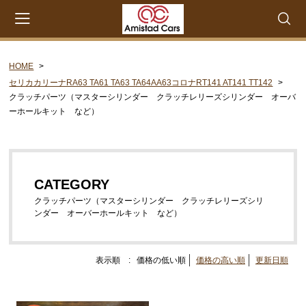
HOME
会員登録
マイページ
カート
セリカカリーナRA63 TA61 TA63 TA64AA63コロナRT141 AT141 TT142
クラッチパーツ（マスターシリンダー クラッチレリーズシリンダー オーバ
CATEGORY
ーホールキット など）
セリカXX MA45 MA46 MA55 MA56
エンジンパーツ M-EU
CATEGORY
エンジンパーツ 4M-EU
クラッチパーツ（マスターシリンダー クラッチレリーズシリ
エンジンパーツ 5M-EU
ンダー オーバーホールキット など）
ステアリングパーツ（ピットマンアーム アイドラー
アーム 各種リペアキット タイロッドエンド な
表示順 :
価格の低い順
価格の高い順
更新日順
ど）
ウエザーストリップ ワイヤー類