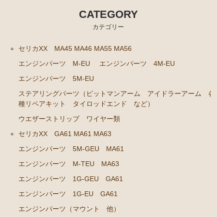
エンジンパーツ 共通（マウント イグニッションコ
CATEGORY
イル センサー デスビローターキャップ 他）
カテゴリー
ブレーキパーツ（マスターシリンダー リペアキッ
ト ホース など）
セリカXX MA45 MA46 MA55 MA56
エンジンパーツ M-EU
エンジンパーツ 4M-EU
クラッチパーツ（マスターシリンダー クラッチレリ
ーズシリンダー オーバーホールキット など）
エンジンパーツ 5M-EU
ステアリングパーツ（各種リペアキット ラックブー
ステアリングパーツ（ピットマンアーム アイドラーアーム 各
ツ ラックエンド タイロッドエンド など）
種リペアキット タイロッドエンド など）
足回りパーツ（アッパーマウント ベアリング ボー
ウエザーストリップ ワイヤー類
ルジョイント ブッシュ類 など）
セリカXX GA61 MA61 MA63
燃料パーツ（ポンプ フィルター ダンパー センダ
エンジンパーツ 5M-GEU MA61
ーゲージ ホースなど）
エンジンパーツ M-TEU MA63
駆動パーツ（センターサポートベアリング ドライブ
エンジンパーツ 1G-GEU GA61
シャフトブーツ デフなど）
エンジンパーツ 1G-EU GA61
ウエザーストリップ ワイヤー類
エンジンパーツ（マウント 他）
ラベル