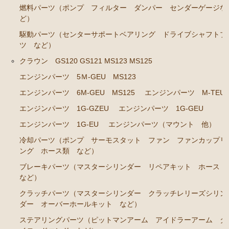
燃料パーツ（ポンプ フィルター ダンパー センダーゲージな
ステアリングパーツ（ピットマンアーム アイドラー
ど）
アーム タイロッドエンド など）
駆動パーツ（センターサポートベアリング ドライブシャフトブ
足回りパーツ（ベアリング ボールジョイント ブッ
ツ など）
シュ類 など）
クラウン GS120 GS121 MS123 MS125
燃料パーツ（ポンプ フィルター ダンパー センダ
エンジンパーツ 5Ｍ-GEU MS123
ーゲージ ホースなど）
エンジンパーツ 6M-GEU MS125
エンジンパーツ M-TEU
駆動パーツ（センターサポートベアリング ドライブ
エンジンパーツ 1G-GZEU
エンジンパーツ 1G-GEU
シャフトブーツ デフなど）
エンジンパーツ 1G-EU
エンジンパーツ（マウント 他）
ラベル
冷却パーツ（ポンプ サーモスタット ファン ファンカップリ
クラウンGS130/G GS131 131H JZS131 133 135 MS135
ング ホース類 など）
137
ブレーキパーツ（マスターシリンダー リペアキット ホース
など）
エンジンパーツ 1UZ-FE
クラッチパーツ（マスターシリンダー クラッチレリーズシリン
エンジンパーツ 7M-GE
ダー オーバーホールキット など）
エンジンパーツ 2JZ-GE JZS133 JZS135
ステアリングパーツ（ピットマンアーム アイドラーアーム タ