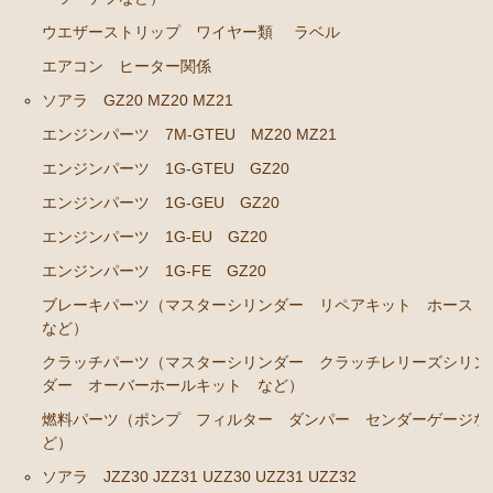
エンジンパーツ 1G-GTEU
ウエザーストリップ ワイヤー類
ラベル
エアコン ヒーター関係
エンジンパーツ 1G-GEU前期 1984年8月～1986年8
月迄
ソアラ GZ20 MZ20 MZ21
エンジンパーツ 1G-GEU後期 1986年8月～1988年8
エンジンパーツ 7M-GTEU MZ20 MZ21
月迄
エンジンパーツ 1G-GTEU GZ20
エンジンパーツ 1G-EU
エンジンパーツ 1G-GEU GZ20
エンジンパーツ M-TEU
エンジンパーツ 1G-EU GZ20
エンジンパーツ（ガスケット類）
エンジンパーツ 1G-FE GZ20
エンジンパーツ（マウント 他）
ブレーキパーツ（マスターシリンダー リペアキット ホース
など）
冷却パーツ（ポンプ サーモスタット ファン ファ
クラッチパーツ（マスターシリンダー クラッチレリーズシリン
ンカップリング ホース類 など）
ダー オーバーホールキット など）
ブレーキパーツ（マスターシリンダー リペアキッ
燃料パーツ（ポンプ フィルター ダンパー センダーゲージな
ト ホース など）
ど）
クラッチパーツ（マスターシリンダー クラッチレリ
ソアラ JZZ30 JZZ31 UZZ30 UZZ31 UZZ32
ーズシリンダー オーバーホールキット など）