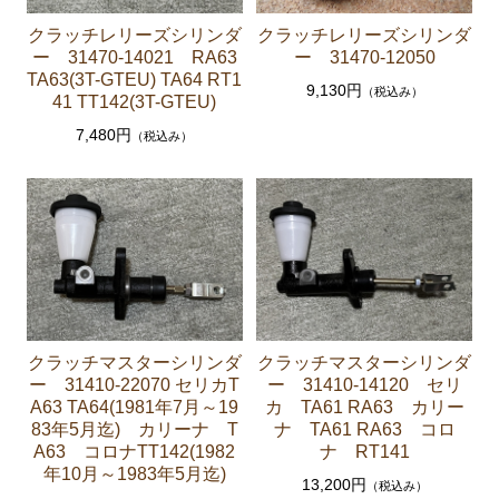
ーゲージ ホースなど）
クラッチレリーズシリンダ
クラッチレリーズシリンダ
ー 31470-14021 RA63
ー 31470-12050
駆動パーツ（センターサポートベアリング ドライブ
TA63(3T-GTEU) TA64 RT1
シャフトブーツ デフなど）
9,130円
（税込み）
41 TT142(3T-GTEU)
ラベル
7,480円
（税込み）
エアコン ヒーター関係
スープラ GA70 GA70H MA70 JZA70
エンジンパーツ 7M-GTEU MA70
エンジンパーツ 1JZ-GTE JZA70
エンジンパーツ 1G-GTEU GA70 GA70H
エンジンパーツ 1G-GEU GA70
クラッチマスターシリンダ
クラッチマスターシリンダ
ー 31410-22070 セリカT
ー 31410-14120 セリ
エンジンパーツ 1G-EU GA70
A63 TA64(1981年7月～19
カ TA61 RA63 カリー
83年5月迄) カリーナ T
ナ TA61 RA63 コロ
エンジンパーツ 1G-FE GA70
A63 コロナTT142(1982
ナ RT141
ブレーキパーツ（マスターシリンダー リペアキッ
年10月～1983年5月迄)
13,200円
（税込み）
ト ホース など）