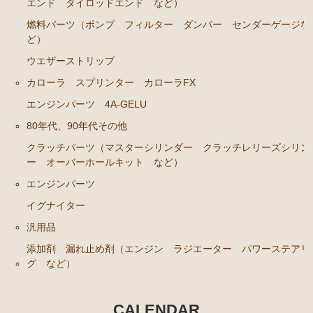
ンカップリング ホース類 など）
エンド タイロッドエンド など）
燃料パーツ（ポンプ フィルター ダンパー センダーゲージな
ブレーキパーツ（マスターシリンダー リペアキッ
ど）
ト ホース など）
ウエザーストリップ
クラッチパーツ（マスターシリンダー クラッチレリ
ーズシリンダー オーバーホールキット など）
カローラ スプリンター カローラFX
ステアリングパーツ（各種リペアキット ラックブー
エンジンパーツ 4A-GELU
ツ ラックエンド タイロッドエンド など）
80年代、90年代その他
燃料パーツ（ポンプ フィルター ダンパー センダ
クラッチパーツ（マスターシリンダー クラッチレリーズシリン
ーゲージなど）
ー オーバーホールキット など）
ウエザーストリップ
エンジンパーツ
イグナイター
カローラ スプリンター カローラFX
汎用品
エンジンパーツ 4A-GELU
添加剤 漏れ止め剤（エンジン ラジエーター パワーステアリ
80年代、90年代その他
グ など）
クラッチパーツ（マスターシリンダー クラッチレリ
ーズシリンダー オーバーホールキット など）
CALENDAR