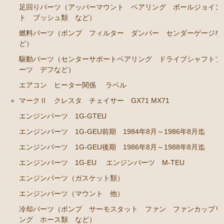
ト ホース など）
足回りパーツ（アッパーマウント ベアリング ボールジョイン
ト ブッシュ類 など）
クラッチパーツ（マスターシリンダー クラッチレリ
ーズシリンダー オーバーホールキット など）
燃料パーツ（ポンプ フィルター ダンパー センダーゲージな
ど）
足回りパーツ（アッパーマウント ベアリング ボー
駆動パーツ（センターサポートベアリング ドライブシャフトブ
ルジョイント ブッシュ類 など）
ーツ デフなど）
燃料パーツ（ポンプ フィルター ダンパー センダ
エアコン ヒーター関係
ラベル
ーゲージなど）
マークⅡ クレスタ チェイサー GX71 MX71
駆動パーツ（センターサポートベアリング ドライブ
シャフトブーツ など）
エンジンパーツ 1G-GTEU
エンジンパーツ 1G-GEU前期 1984年8月～1986年8月迄
エアコン ヒーター関係
エンジンパーツ 1G-GEU後期 1986年8月～1988年8月迄
マークⅡ クレスタ チェイサー GX81 JZX81
エンジンパーツ 1G-EU
エンジンパーツ M-TEU
エンジンパーツ 1G-GE
エンジンパーツ（ガスケット類）
エンジンパーツ 1G-GTE
エンジンパーツ（マウント 他）
エンジンパーツ 1JZ-GTE
冷却パーツ（ポンプ サーモスタット ファン ファンカップリ
ング ホース類 など）
エンジンパーツ 1G-FE