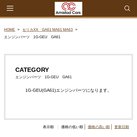
HOME
セリカXX GA61 MA61 MA63
会員登録
マイページ
カート
エンジンパーツ 1G-GEU GA61
CATEGORY
セリカXX MA45 MA46 MA55 MA56
CATEGORY
エンジンパーツ M-EU
エンジンパーツ 1G-GEU GA61
エンジンパーツ 4M-EU
1G-GEU(GA61)エンジンパーツになります。
エンジンパーツ 5M-EU
ステアリングパーツ（ピットマンアーム アイドラー
アーム 各種リペアキット タイロッドエンド な
ど）
表示順 :
価格の低い順
価格の高い順
更新日順
ウエザーストリップ ワイヤー類