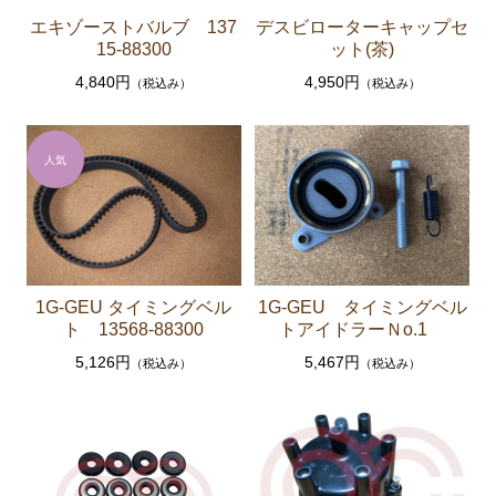
ソアラ JZZ30 JZZ31 UZZ30 UZZ31 UZZ32
エキゾーストバルブ 137
デスビローターキャップセ
エンジンパーツ 2JZ-GE JZZ31
15-88300
ット(茶)
4,840円
4,950円
ブレーキパーツ（マスターシリンダー リペアキッ
（税込み）
（税込み）
ト ホース など）
コロナマークⅡ チェイサー MX3# MX4#
エンジンパーツ M-EU
マークⅡ クレスタ チェイサーGX50 51 GX60 61 MX51 6
1 63 RX63
エンジンパーツ 1G-GEU
1G-GEU タイミングベル
1G-GEU タイミングベル
ト 13568-88300
トアイドラーＮo.1
エンジンパーツ 1G-EU
5,126円
5,467円
（税込み）
（税込み）
エンジンパーツ M-TEU
エンジンパーツ 5M-EU
エンジンパーツ 18R-GEU
エンジンパーツ（マウント 他）