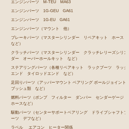
エンジンパーツ M-TEU MA63
エンジンパーツ 2J-GE JZX91
エンジンパーツ 1G-GEU GA61
エンジンパーツ 1G-FE GX90
エンジンパーツ 1G-EU GA61
クラッチパーツ（マスターシリンダー クラッチレリ
エンジンパーツ（マウント 他）
ーズシリンダー オーバーホールキット など）
ブレーキパーツ（マスターシリンダー リペアキット ホース
など）
マークⅡ クレスタ チェイサー JZX100 JZX101 JZX105
GX100 GX105
クラッチパーツ（マスターシリンダー クラッチレリーズシリン
ダー オーバーホールキット など）
エンジンパーツ 2JZ-GE JZX101
ステアリングパーツ（各種リペアキット ラックブーツ ラック
エンジンパーツ 1G-FE GX100
エンド タイロッドエンド など）
足回りパーツ（アッパーマウント ベアリング ボールジョイント
クラッチパーツ（マスターシリンダー クラッチレリ
ブッシュ類 など）
ーズシリンダー オーバーホールキット など）
燃料パーツ（ポンプ フィルター ダンパー センダーゲージ
クラウン GS110 MS110 MS112
ホースなど）
エンジンパーツ 5M-GEU
駆動パーツ（センターサポートベアリング ドライブシャフトブ
ーツ デフなど）
エンジンパーツ 5Ｍ-EU
ラベル
エアコン ヒーター関係