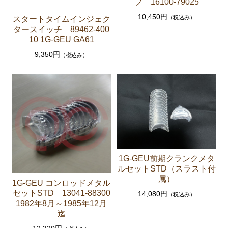
プ 16100-79025
エンジンパーツ 1G-GTEU
10,450円
（税込み）
スタートタイムインジェク
タースイッチ 89462-400
エンジンパーツ 1G-GEU前期 1984年8月～1986年8
10 1G-GEU GA61
月迄
9,350円
（税込み）
エンジンパーツ 1G-GEU後期 1986年8月～1988年8
月迄
エンジンパーツ 1G-EU
エンジンパーツ M-TEU
エンジンパーツ（ガスケット類）
エンジンパーツ（マウント 他）
1G-GEU前期クランクメタ
冷却パーツ（ポンプ サーモスタット ファン ファ
ルセットSTD（スラスト付
ンカップリング ホース類 など）
属）
1G-GEU コンロッドメタル
ブレーキパーツ（マスターシリンダー リペアキッ
セットSTD 13041-88300
14,080円
（税込み）
ト ホース など）
1982年8月～1985年12月
迄
クラッチパーツ（マスターシリンダー クラッチレリ
ーズシリンダー オーバーホールキット など）