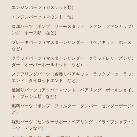
RA45 RA46）
エンジンパーツ（ガスケット類）
ステアリングパーツ（各種リペアキット ラックブー
エンジンパーツ（マウント 他）
ツ ラックエンド タイロッドエンド など）
冷却パーツ（ポンプ サーモスタット ファン ファンカップリ
駆動パーツ（センターサポートベアリング ドライブ
ング ホース類 など）
シャフトブーツ など）
ブレーキパーツ（マスターシリンダー リペアキット ホース
セリカカリーナRA63 TA61 TA63 TA64AA63コロナRT14
など）
1 AT141 TT142
クラッチパーツ（マスターシリンダー クラッチレリーズシリン
ダー オーバーホールキット など）
エンジンパーツ 3T-GTEU
ステアリングパーツ（各種リペアキット ラックブーツ ラック
エンジンパーツ 4T-GTEU
エンド タイロッドエンド など）
エンジンパーツ 4A-GEU
足回りパーツ（アッパーマウント ベアリング ボールジョイン
ト ブッシュ類 など）
エンジンパーツ 2T-GEU
燃料パーツ（ポンプ フィルター ダンパー センダーゲージな
エンジンパーツ 18R-GEU
ど）
エンジンパーツ（マウント 他）
駆動パーツ（センターサポートベアリング ドライブシャフトブ
排気パーツ（Exhaust Parts）
ーツ デフなど）