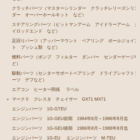
GS141
クラッチパーツ（マスターシリンダー クラッチレリーズシリン
ダー オーバーホールキット など）
エンジンパーツ 2JZ-GE JZS143 JZS145 JZS147 JZ
S149
ステアリングパーツ（ピットマンアーム アイドラーアーム タ
イロッドエンド など）
エンジンパーツ 1JZ-GE JZX141
足回りパーツ（アッパーマウント ベアリング ボールジョイン
エンジンパーツ 1G-FE GS141
ト ブッシュ類 など）
クラウン/クラウンマジェスタ JZS15# UZS151 155 157
燃料パーツ（ポンプ フィルター ダンパー センダーゲージな
ど）
GS151 GS151H
駆動パーツ（センターサポートベアリング ドライブシャフトブ
エンジンパーツ 2JZ-GE JZS155
ーツ デフなど）
エンジンパーツ 1JZ-GE JZS151 JZS153
エアコン ヒーター関係
ラベル
エンジンパーツ 1G-FE GS151 GS151H
マークⅡ クレスタ チェイサー GX71 MX71
エンジンパーツ 1G-GTEU
アリスト JZS147 UZS143
エンジンパーツ 1G-GEU前期 1984年8月～1986年8月迄
2JZ-GE JZS147
エンジンパーツ 1G-GEU後期 1986年8月～1988年8月迄
セリカ カリーナ（TA40 TA42 TA45 TA46 TA47 RA40
エンジンパーツ 1G-EU
エンジンパーツ M-TEU