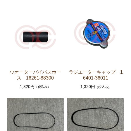
セリカXX GA61 MA61 MA63
エンジンパーツ 5M-GEU MA61
エンジンパーツ M-TEU MA63
エンジンパーツ 1G-GEU GA61
エンジンパーツ 1G-EU GA61
エンジンパーツ（マウント 他）
ブレーキパーツ（マスターシリンダー リペアキッ
ト ホース など）
ウオーターバイパスホー
ラジエーターキャップ 1
ス 16261-88300
6401-36011
クラッチパーツ（マスターシリンダー クラッチレリ
1,320円
1,320円
ーズシリンダー オーバーホールキット など）
（税込み）
（税込み）
ステアリングパーツ（各種リペアキット ラックブー
ツ ラックエンド タイロッドエンド など）
足回りパーツ（アッパーマウント ベアリング ボールジ
ョイント ブッシュ類 など）
燃料パーツ（ポンプ フィルター ダンパー センダ