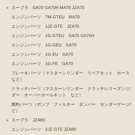
エンジンパーツ M-TEU
スープラ GA70 GA70H MA70 JZA70
エンジンパーツ M-EU
エンジンパーツ 7M-GTEU MA70
エンジンパーツ 1G-EU
エンジンパーツ 1JZ-GTE JZA70
エンジンパーツ（マウント 他）
エンジンパーツ 1G-GTEU GA70 GA70H
ブレーキパーツ（マスターシリンダー リペアキッ
エンジンパーツ 1G-GEU GA70
ト ホース など）
エンジンパーツ 1G-EU GA70
クラッチパーツ（マスターシリンダー クラッチレリ
エンジンパーツ 1G-FE GA70
ーズシリンダー オーバーホールキット など）
ブレーキパーツ（マスターシリンダー リペアキット ホース
ステアリングパーツ（ピットマンアーム アイドラー
など）
アーム タイロッドエンド など）
クラッチパーツ（マスターシリンダー クラッチレリーズシリン
足回りパーツ（ベアリング ボールジョイント アー
ダー オーバーホールキット など）
ムブッシュ類 など）
燃料パーツ（ポンプ フィルター ダンパー センダーゲージな
燃料パーツ（ポンプ フィルター ダンパー センダ
ど）
ーゲージなど）
スープラ JZA80
駆動パーツ（センターサポートベアリング ドライブ
エンジンパーツ 2JZ-GTE JZA80
シャフトブーツ など）