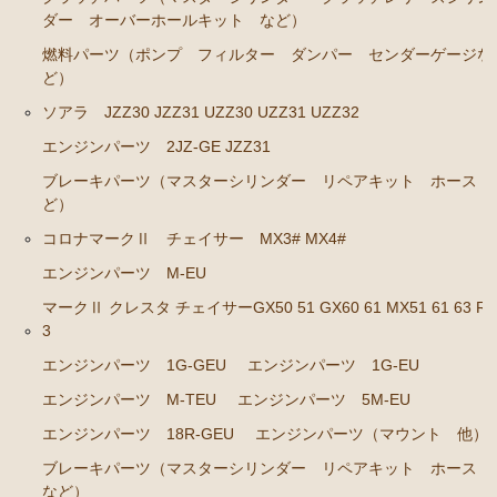
エンジンパーツ 1JZ-GE JZS131 JZS130G
ダー オーバーホールキット など）
エンジンパーツ 1G-GZE
燃料パーツ（ポンプ フィルター ダンパー センダーゲージな
ど）
エンジンパーツ 1G-GE
ソアラ JZZ30 JZZ31 UZZ30 UZZ31 UZZ32
エンジンパーツ 1G-FE
エンジンパーツ 2JZ-GE JZZ31
エンジンパーツ 1G-E
ブレーキパーツ（マスターシリンダー リペアキット ホース 
エンジンパーツ（マウント 他）
ど）
ブレーキパーツ（マスターシリンダー リペアキッ
コロナマークⅡ チェイサー MX3# MX4#
ト ホース など）
エンジンパーツ M-EU
クラッチパーツ（マスターシリンダー クラッチレリ
マークⅡ クレスタ チェイサーGX50 51 GX60 61 MX51 61 63 RX
ーズシリンダー オーバーホールキット など）
3
ステアリングパーツ（ピットマンアーム アイドラー
エンジンパーツ 1G-GEU
エンジンパーツ 1G-EU
アーム タイロッドエンド など）
エンジンパーツ M-TEU
エンジンパーツ 5M-EU
足回りパーツ（ベアリング ボールジョイント ブッ
エンジンパーツ 18R-GEU
エンジンパーツ（マウント 他）
シュ類 など）
ブレーキパーツ（マスターシリンダー リペアキット ホース
クラウン/クラウンマジェスタ JZS14# UZS141 143 147
など）