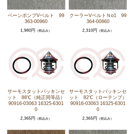
ーゲージ ホースなど）
ベーンポンプVベルト 99
クーラーVベルトＮo1 99
駆動パーツ（センターサポートベアリング ドライブ
363-00960
364-00860
シャフトブーツ デフなど）
1,980円
2,310円
（税込み）
（税込み）
ラベル
エアコン ヒーター関係
スープラ GA70 GA70H MA70 JZA70
エンジンパーツ 7M-GTEU MA70
エンジンパーツ 1JZ-GTE JZA70
エンジンパーツ 1G-GTEU GA70 GA70H
サーモスタットパッキンセ
サーモスタットパッキンセ
エンジンパーツ 1G-GEU GA70
ット 88℃（純正同等品）
ット 82℃（ローテンプ）
90916-03063 16325-6301
90916-03063 16325-6301
エンジンパーツ 1G-EU GA70
0
0
エンジンパーツ 1G-FE GA70
2,365円
2,365円
（税込み）
（税込み）
ブレーキパーツ（マスターシリンダー リペアキッ
ト ホース など）