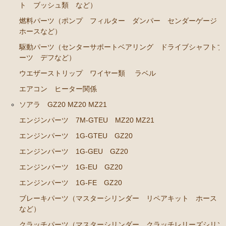
ト ブッシュ類 など）
ステアリングパーツ（ピットマンアーム アイドラー
燃料パーツ（ポンプ フィルター ダンパー センダーゲージ
アーム タイロッドエンド など）
ホースなど）
足回りパーツ（ベアリング ボールジョイント ブッ
駆動パーツ（センターサポートベアリング ドライブシャフトブ
シュ類 など）
ーツ デフなど）
燃料パーツ（ポンプ フィルター ダンパー センダ
ウエザーストリップ ワイヤー類
ラベル
ーゲージ ホースなど）
エアコン ヒーター関係
駆動パーツ（センターサポートベアリング ドライブ
ソアラ GZ20 MZ20 MZ21
シャフトブーツ デフなど）
エンジンパーツ 7M-GTEU MZ20 MZ21
ラベル
エンジンパーツ 1G-GTEU GZ20
クラウンGS130/G GS131 131H JZS131 133 135 MS135
エンジンパーツ 1G-GEU GZ20
137
エンジンパーツ 1G-EU GZ20
エンジンパーツ 1UZ-FE
エンジンパーツ 1G-FE GZ20
エンジンパーツ 7M-GE
ブレーキパーツ（マスターシリンダー リペアキット ホース
など）
エンジンパーツ 2JZ-GE JZS133 JZS135
クラッチパーツ（マスターシリンダー クラッチレリーズシリン