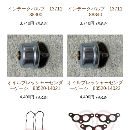
エンジンパーツ 共通（マウント イグニッションコ
インテークバルブ 13711
インテークバルブ 13711
イル センサー デスビローターキャップ 他）
-88300
-88340
ブレーキパーツ（マスターシリンダー リペアキッ
3,740円
3,740円
（税込み）
（税込み）
ト ホース など）
クラッチパーツ（マスターシリンダー クラッチレリ
ーズシリンダー オーバーホールキット など）
ステアリングパーツ（各種リペアキット ラックブー
ツ ラックエンド タイロッドエンド など）
足回りパーツ（アッパーマウント ベアリング ボー
ルジョイント ブッシュ類 など）
オイルプレッシャーセンダ
オイルプレッシャーセンダ
燃料パーツ（ポンプ フィルター ダンパー センダ
ーゲージ 83520-14021
ーゲージ 83520-14022
ーゲージ ホースなど）
4,400円
4,400円
（税込み）
（税込み）
駆動パーツ（センターサポートベアリング ドライブ
シャフトブーツ デフなど）
ウエザーストリップ ワイヤー類
ラベル