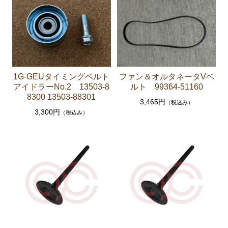
クラッチパーツ（マスターシリンダー クラッチレリ
ーズシリンダー オーバーホールキット など）
燃料パーツ（ポンプ フィルター ダンパー センダ
ーゲージなど）
スープラ JZA80
1G-GEUタイミングベルト
ファン＆オルタネータVベ
アイドラーNo.2 13503-8
ルト 99364-51160
エンジンパーツ 2JZ-GTE JZA80
8300 13503-88301
3,465円
（税込み）
3,300円
エンジンパーツ 2JZ-GE JZA80
（税込み）
ソアラ GZ10 MZ10 MZ11 MZ12
エンジンパーツ 5M-GEU MZ11
エンジンパーツ 6M-GEU MZ12
エンジンパーツ M-TEU MZ10
エンジンパーツ 1G-GEU GZ10
エンジンパーツ 1G-EU GZ10