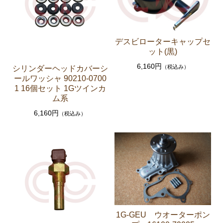
ブレーキパーツ（マスターシリンダー リペアキッ
ト ホース など）
デスビローターキャップセ
クラッチパーツ（マスターシリンダー クラッチレリ
ット(黒)
ーズシリンダー オーバーホールキット など）
6,160円
（税込み）
シリンダーヘッドカバーシ
ステアリングパーツ（ピットマンアーム アイドラー
ールワッシャ 90210-0700
アーム タイロッドエンド など）
1 16個セット 1Gツインカ
ム系
足回りパーツ（アッパーマウント ベアリング ボー
ルジョイント ブッシュ類 など）
6,160円
（税込み）
燃料パーツ（ポンプ フィルター ダンパー センダ
ーゲージなど）
駆動パーツ（センターサポートベアリング ドライブ
シャフトブーツ デフなど）
エアコン ヒーター関係
ラベル
1G-GEU ウオーターポン
マークⅡ クレスタ チェイサー GX71 MX71