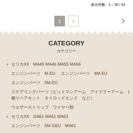
表示件数：1～30 / 34
エンジンパーツ 7M-GE
ブレーキパーツ（マスターシリンダー リペアキッ
1
2
ト ホース など）
クラッチパーツ（マスターシリンダー クラッチレリ
CATEGORY
ーズシリンダー オーバーホールキット など）
カテゴリー
ステアリングパーツ（各種リペアキット ラックブー
ツ ラックエンド タイロッドエンド など）
セリカXX MA45 MA46 MA55 MA56
燃料パーツ（ポンプ フィルター ダンパー センダ
エンジンパーツ M-EU
エンジンパーツ 4M-EU
ーゲージなど）
エンジンパーツ 5M-EU
駆動パーツ（センターサポートベアリング ドライブ
ステアリングパーツ（ピットマンアーム アイドラーアーム 各
シャフトブーツ デフなど）
種リペアキット タイロッドエンド など）
エアコン/ヒーター関係
ウエザーストリップ ワイヤー類
マークⅡ クレスタ チェイサー JZX90 JZX91 JZX93 GX9
セリカXX GA61 MA61 MA63
0 SX90
エンジンパーツ 5M-GEU MA61
エンジンパーツ 1JZ-GE JZX90 JZX93