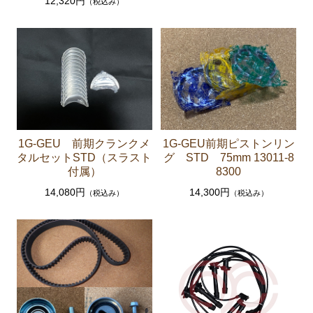
12,320円
（税込み）
ステアリングパーツ（各種リペアキット ラックブー
ツ ラックエンド タイロッドエンド など）
足回りパーツ（アッパーマウント ベアリング ボー
ルジョイント ブッシュ類 など）
燃料パーツ（ポンプ フィルター ダンパー センダ
ーゲージなど）
駆動パーツ（センターサポートベアリング ドライブ
1G-GEU 前期クランクメ
1G-GEU前期ピストンリン
シャフトブーツ デフなど）
タルセットSTD（スラスト
グ STD 75mm 13011-8
付属）
8300
ウエザーストリップ
14,080円
14,300円
（税込み）
（税込み）
エアコン ヒーター関係
マークⅡワゴン GX70G
エンジンパーツ 1G-EU
エンジンパーツ 1G-FE
ブレーキパーツ（マスターシリンダー リペアキッ