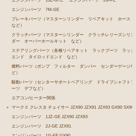
カローラレビン スプリンタートレノ AE86
エンジンパーツ 1JZ-GTE
エンジンパーツ 1G-FE
エンジンパーツ 7M-GE
エンジンパーツ 4A-GEU
ブレーキパーツ（マスターシリンダー リペアキット ホース
ブレーキパーツ（マスターシリンダー リペアキッ
など）
ト ホース など）
クラッチパーツ（マスターシリンダー クラッチレリーズシリン
クラッチパーツ（マスターシリンダー クラッチレリ
ダー オーバーホールキット など）
ーズシリンダー オーバーホールキット など）
ステアリングパーツ（各種リペアキット ラックブーツ ラック
足廻りパーツ（アッパーマウント ベアリング ボー
エンド タイロッドエンド など）
ルジョイント など）
燃料パーツ（ポンプ フィルター ダンパー センダーゲージな
ど）
燃料パーツ（ポンプ フィルター など）
駆動パーツ（センターサポートベアリング ドライブシャフトブ
駆動パーツ（センターサポートベアリング ドライブ
ーツ デフなど）
シャフトブーツ など）
エアコン/ヒーター関係
MR2 AW11
マークⅡ クレスタ チェイサー JZX90 JZX91 JZX93 GX90 SX90
エンジン電装パーツ（イグニッションコイル デスビ
エンジンパーツ 1JZ-GE JZX90 JZX93
キャップ ローター センサー など）
エンジンパーツ 2J-GE JZX91
冷却パーツ（ポンプ サーモスタット ファン ファ
エンジンパーツ 1G-FE GX90