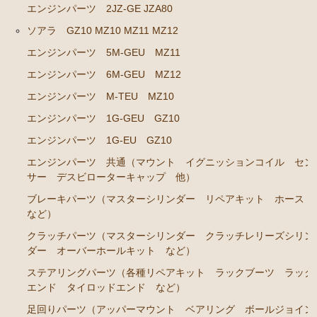
エンジンパーツ 2JZ-GE JZA80
クラウン GS120 GS121 MS123 MS125
ソアラ GZ10 MZ10 MZ11 MZ12
エンジンパーツ 5Ｍ-GEU MS123
エンジンパーツ 5M-GEU MZ11
エンジンパーツ 6M-GEU MZ12
エンジンパーツ 6M-GEU MS125
エンジンパーツ M-TEU MZ10
エンジンパーツ M-TEU
エンジンパーツ 1G-GEU GZ10
エンジンパーツ 1G-GZEU
エンジンパーツ 1G-EU GZ10
エンジンパーツ 1G-GEU
エンジンパーツ 共通（マウント イグニッションコイル セン
エンジンパーツ 1G-EU
サー デスビローターキャップ 他）
エンジンパーツ（マウント 他）
ブレーキパーツ（マスターシリンダー リペアキット ホース
など）
冷却パーツ（ポンプ サーモスタット ファン ファ
ンカップリング ホース類 など）
クラッチパーツ（マスターシリンダー クラッチレリーズシリン
ダー オーバーホールキット など）
ブレーキパーツ（マスターシリンダー リペアキッ
ステアリングパーツ（各種リペアキット ラックブーツ ラック
ト ホース など）
エンド タイロッドエンド など）
クラッチパーツ（マスターシリンダー クラッチレリ
足回りパーツ（アッパーマウント ベアリング ボールジョイン
ーズシリンダー オーバーホールキット など）