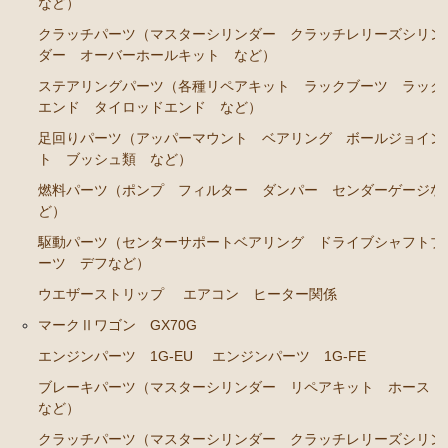
など）
GS141
クラッチパーツ（マスターシリンダー クラッチレリーズシリン
エンジンパーツ 2JZ-GE JZS143 JZS145 JZS147 JZ
ダー オーバーホールキット など）
S149
ステアリングパーツ（各種リペアキット ラックブーツ ラック
エンド タイロッドエンド など）
エンジンパーツ 1JZ-GE JZX141
足回りパーツ（アッパーマウント ベアリング ボールジョイン
エンジンパーツ 1G-FE GS141
ト ブッシュ類 など）
クラウン/クラウンマジェスタ JZS15# UZS151 155 157
燃料パーツ（ポンプ フィルター ダンパー センダーゲージな
GS151 GS151H
ど）
エンジンパーツ 2JZ-GE JZS155
駆動パーツ（センターサポートベアリング ドライブシャフトブ
ーツ デフなど）
エンジンパーツ 1JZ-GE JZS151 JZS153
ウエザーストリップ
エアコン ヒーター関係
エンジンパーツ 1G-FE GS151 GS151H
マークⅡワゴン GX70G
アリスト JZS147 UZS143
エンジンパーツ 1G-EU
エンジンパーツ 1G-FE
2JZ-GE JZS147
ブレーキパーツ（マスターシリンダー リペアキット ホース
など）
セリカ カリーナ（TA40 TA42 TA45 TA46 TA47 RA40
クラッチパーツ（マスターシリンダー クラッチレリーズシリン