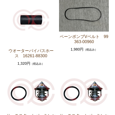
セリカXX GA61 MA61 MA63
エンジンパーツ 5M-GEU MA61
エンジンパーツ M-TEU MA63
エンジンパーツ 1G-GEU GA61
ベーンポンプVベルト 99
エンジンパーツ 1G-EU GA61
363-00960
エンジンパーツ（マウント 他）
1,980円
（税込み）
ウオーターバイパスホー
ス 16261-88300
ブレーキパーツ（マスターシリンダー リペアキッ
ト ホース など）
1,320円
（税込み）
クラッチパーツ（マスターシリンダー クラッチレリ
ーズシリンダー オーバーホールキット など）
ステアリングパーツ（各種リペアキット ラックブー
ツ ラックエンド タイロッドエンド など）
足回りパーツ（アッパーマウント ベアリング ボールジ
ョイント ブッシュ類 など）
燃料パーツ（ポンプ フィルター ダンパー センダ