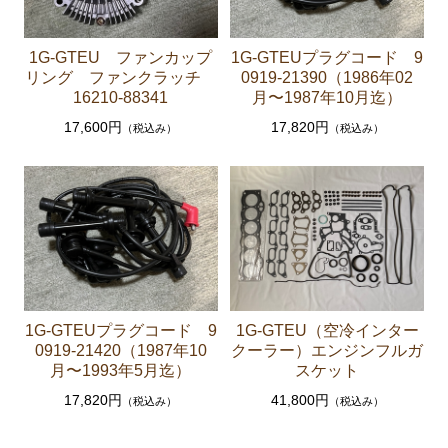
エンジンパーツ 1G-GTEU
1G-GTEU ファンカップ
1G-GTEUプラグコード 9
エンジンパーツ 1G-GEU前期 1984年8月～1986年8
リング ファンクラッチ
0919-21390（1986年02
月迄
16210-88341
月〜1987年10月迄）
エンジンパーツ 1G-GEU後期 1986年8月～1988年8
17,600円
17,820円
（税込み）
（税込み）
月迄
エンジンパーツ 1G-EU
エンジンパーツ M-TEU
エンジンパーツ（ガスケット類）
エンジンパーツ（マウント 他）
冷却パーツ（ポンプ サーモスタット ファン ファ
1G-GTEUプラグコード 9
1G-GTEU（空冷インター
ンカップリング ホース類 など）
0919-21420（1987年10
クーラー）エンジンフルガ
ブレーキパーツ（マスターシリンダー リペアキッ
月〜1993年5月迄）
スケット
ト ホース など）
17,820円
41,800円
（税込み）
（税込み）
クラッチパーツ（マスターシリンダー クラッチレリ
ーズシリンダー オーバーホールキット など）