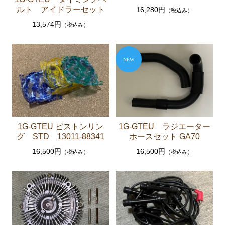
ルト アイドラーセット
16,280円
（税込み）
ブレーキパーツ（マスターシリンダー リペアキッ
13,574円
（税込み）
ト ホース など）
クラッチパーツ（マスターシリンダー クラッチレリ
ーズシリンダー オーバーホールキット など）
ステアリングパーツ（ピットマンアーム アイドラー
アーム タイロッドエンド など）
足回りパーツ（アッパーマウント ベアリング ボー
ルジョイント ブッシュ類 など）
1G-GTEU ピストンリン
1G-GTEU ラジエーター
燃料パーツ（ポンプ フィルター ダンパー センダ
グ STD 13011-88341
ホースセット GA70
ーゲージなど）
16,500円
16,500円
（税込み）
（税込み）
駆動パーツ（センターサポートベアリング ドライブ
シャフトブーツ デフなど）
エアコン ヒーター関係
ラベル
マークⅡ クレスタ チェイサー GX71 MX71