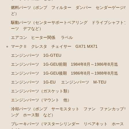
エンジンパーツ 1JZ-GE JZS131 JZS130G
燃料パーツ（ポンプ フィルター ダンパー センダーゲージな
エンジンパーツ 1G-GZE
ど）
エンジンパーツ 1G-GE
駆動パーツ（センターサポートベアリング ドライブシャフトブ
ーツ デフなど）
エンジンパーツ 1G-FE
エアコン ヒーター関係
ラベル
エンジンパーツ 1G-E
マークⅡ クレスタ チェイサー GX71 MX71
エンジンパーツ（マウント 他）
エンジンパーツ 1G-GTEU
ブレーキパーツ（マスターシリンダー リペアキッ
エンジンパーツ 1G-GEU前期 1984年8月～1986年8月迄
ト ホース など）
エンジンパーツ 1G-GEU後期 1986年8月～1988年8月迄
クラッチパーツ（マスターシリンダー クラッチレリ
エンジンパーツ 1G-EU
エンジンパーツ M-TEU
ーズシリンダー オーバーホールキット など）
エンジンパーツ（ガスケット類）
ステアリングパーツ（ピットマンアーム アイドラー
アーム タイロッドエンド など）
エンジンパーツ（マウント 他）
冷却パーツ（ポンプ サーモスタット ファン ファンカップリ
足回りパーツ（ベアリング ボールジョイント ブッ
ング ホース類 など）
シュ類 など）
ブレーキパーツ（マスターシリンダー リペアキット ホース
クラウン/クラウンマジェスタ JZS14# UZS141 143 147