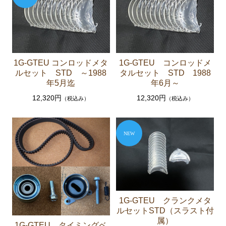
ソアラ JZZ30 JZZ31 UZZ30 UZZ31 UZZ32
エンジンパーツ 2JZ-GE JZZ31
ブレーキパーツ（マスターシリンダー リペアキッ
ト ホース など）
1G-GTEU コンロッドメタ
1G-GTEU コンロッドメ
コロナマークⅡ チェイサー MX3# MX4#
ルセット STD ～1988
タルセット STD 1988
年5月迄
年6月～
エンジンパーツ M-EU
12,320円
12,320円
（税込み）
（税込み）
マークⅡ クレスタ チェイサーGX50 51 GX60 61 MX51 6
1 63 RX63
エンジンパーツ 1G-GEU
エンジンパーツ 1G-EU
エンジンパーツ M-TEU
エンジンパーツ 5M-EU
1G-GTEU クランクメタ
エンジンパーツ 18R-GEU
ルセットSTD（スラスト付
属）
エンジンパーツ（マウント 他）
1G-GTEU タイミングベ