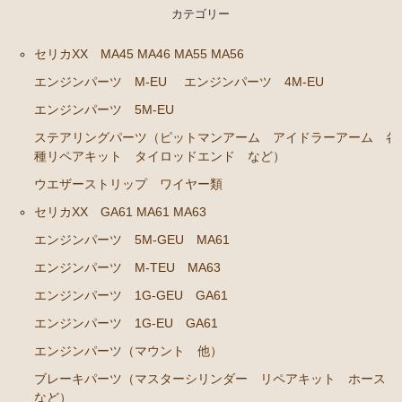
ト ホース など）
カテゴリー
クラッチパーツ（マスターシリンダー クラッチレリ
セリカXX MA45 MA46 MA55 MA56
ーズシリンダー オーバーホールキット など）
エンジンパーツ M-EU
エンジンパーツ 4M-EU
足回りパーツ（アッパーマウント ベアリング ボー
ルジョイント ブッシュ類 など）
エンジンパーツ 5M-EU
ステアリングパーツ（ピットマンアーム アイドラーアーム 各
燃料パーツ（ポンプ フィルター ダンパー センダ
種リペアキット タイロッドエンド など）
ーゲージなど）
ウエザーストリップ ワイヤー類
駆動パーツ（センターサポートベアリング ドライブ
シャフトブーツ など）
セリカXX GA61 MA61 MA63
エアコン ヒーター関係
エンジンパーツ 5M-GEU MA61
エンジンパーツ M-TEU MA63
マークⅡ クレスタ チェイサー GX81 JZX81
エンジンパーツ 1G-GEU GA61
エンジンパーツ 1G-GE
エンジンパーツ 1G-EU GA61
エンジンパーツ 1G-GTE
エンジンパーツ（マウント 他）
エンジンパーツ 1JZ-GTE
ブレーキパーツ（マスターシリンダー リペアキット ホース
など）
エンジンパーツ 1G-FE