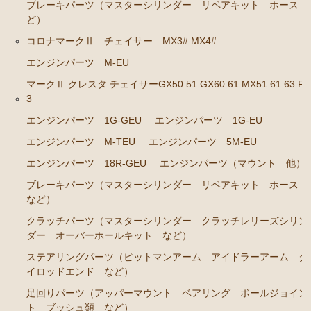
ブレーキパーツ（マスターシリンダー リペアキット ホース 
ど）
ステアリングパーツ（ピットマンアーム アイドラー
アーム タイロッドエンド など）
コロナマークⅡ チェイサー MX3# MX4#
足回りパーツ（ベアリング ボールジョイント ブッ
エンジンパーツ M-EU
シュ類 など）
マークⅡ クレスタ チェイサーGX50 51 GX60 61 MX51 61 63 RX
3
燃料パーツ（ポンプ フィルター ダンパー センダ
ーゲージ ホースなど）
エンジンパーツ 1G-GEU
エンジンパーツ 1G-EU
駆動パーツ（センターサポートベアリング ドライブ
エンジンパーツ M-TEU
エンジンパーツ 5M-EU
シャフトブーツ デフなど）
エンジンパーツ 18R-GEU
エンジンパーツ（マウント 他）
ラベル
ブレーキパーツ（マスターシリンダー リペアキット ホース
など）
クラウンGS130/G GS131 131H JZS131 133 135 MS135
137
クラッチパーツ（マスターシリンダー クラッチレリーズシリン
ダー オーバーホールキット など）
エンジンパーツ 1UZ-FE
ステアリングパーツ（ピットマンアーム アイドラーアーム タ
エンジンパーツ 7M-GE
イロッドエンド など）
エンジンパーツ 2JZ-GE JZS133 JZS135
足回りパーツ（アッパーマウント ベアリング ボールジョイン
ト ブッシュ類 など）