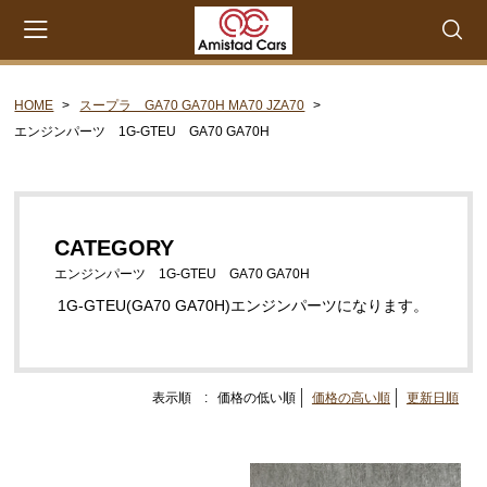
HOME
スープラ GA70 GA70H MA70 JZA70
会員登録
マイページ
カート
エンジンパーツ 1G-GTEU GA70 GA70H
CATEGORY
セリカXX MA45 MA46 MA55 MA56
CATEGORY
エンジンパーツ M-EU
エンジンパーツ 1G-GTEU GA70 GA70H
エンジンパーツ 4M-EU
1G-GTEU(GA70 GA70H)エンジンパーツになります。
エンジンパーツ 5M-EU
ステアリングパーツ（ピットマンアーム アイドラー
アーム 各種リペアキット タイロッドエンド な
表示順 :
価格の低い順
価格の高い順
更新日順
ど）
ウエザーストリップ ワイヤー類