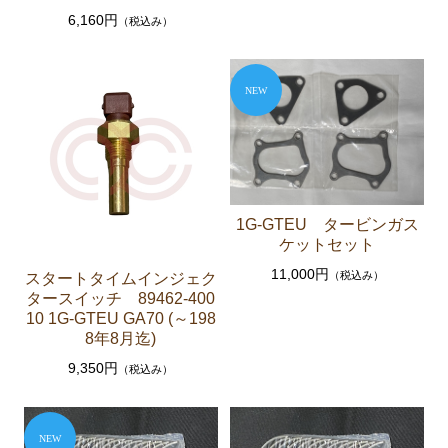
6,160円
（税込み）
エアコン ヒーター関係
ソアラ GZ20 MZ20 MZ21
エンジンパーツ 7M-GTEU MZ20 MZ21
エンジンパーツ 1G-GTEU GZ20
エンジンパーツ 1G-GEU GZ20
エンジンパーツ 1G-EU GZ20
1G-GTEU タービンガス
ケットセット
エンジンパーツ 1G-FE GZ20
11,000円
（税込み）
スタートタイムインジェク
ブレーキパーツ（マスターシリンダー リペアキッ
タースイッチ 89462-400
ト ホース など）
10 1G-GTEU GA70 (～198
クラッチパーツ（マスターシリンダー クラッチレリ
8年8月迄)
ーズシリンダー オーバーホールキット など）
9,350円
（税込み）
燃料パーツ（ポンプ フィルター ダンパー センダ
ーゲージなど）