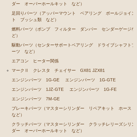
RA45 RA46）
ダー オーバーホールキット など）
ステアリングパーツ（各種リペアキット ラックブー
足回りパーツ（アッパーマウント ベアリング ボールジョイン
ツ ラックエンド タイロッドエンド など）
ト ブッシュ類 など）
駆動パーツ（センターサポートベアリング ドライブ
燃料パーツ（ポンプ フィルター ダンパー センダーゲージな
シャフトブーツ など）
ど）
駆動パーツ（センターサポートベアリング ドライブシャフトブ
セリカカリーナRA63 TA61 TA63 TA64AA63コロナRT14
ーツ など）
1 AT141 TT142
エアコン ヒーター関係
エンジンパーツ 3T-GTEU
マークⅡ クレスタ チェイサー GX81 JZX81
エンジンパーツ 4T-GTEU
エンジンパーツ 1G-GE
エンジンパーツ 1G-GTE
エンジンパーツ 4A-GEU
エンジンパーツ 1JZ-GTE
エンジンパーツ 1G-FE
エンジンパーツ 2T-GEU
エンジンパーツ 7M-GE
エンジンパーツ 18R-GEU
ブレーキパーツ（マスターシリンダー リペアキット ホース
など）
エンジンパーツ（マウント 他）
クラッチパーツ（マスターシリンダー クラッチレリーズシリン
排気パーツ（Exhaust Parts）
ダー オーバーホールキット など）