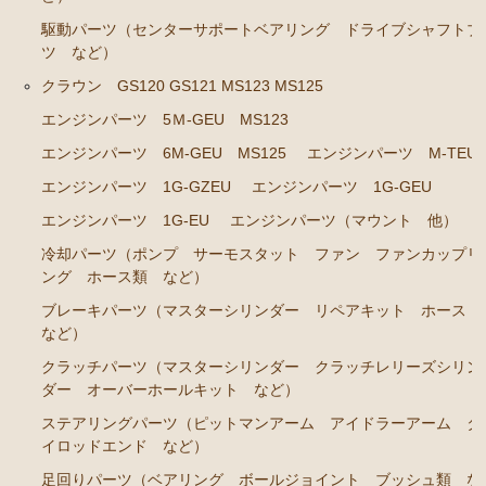
ンカップリング ホース類 など）
駆動パーツ（センターサポートベアリング ドライブシャフトブ
ブレーキパーツ（マスターシリンダー リペアキッ
ツ など）
ト ホース など）
クラウン GS120 GS121 MS123 MS125
クラッチパーツ（マスターシリンダー クラッチレリ
エンジンパーツ 5Ｍ-GEU MS123
ーズシリンダー オーバーホールキット など）
エンジンパーツ 6M-GEU MS125
エンジンパーツ M-TEU
ステアリングパーツ（各種リペアキット ラックブー
ツ ラックエンド タイロッドエンド など）
エンジンパーツ 1G-GZEU
エンジンパーツ 1G-GEU
エンジンパーツ 1G-EU
エンジンパーツ（マウント 他）
燃料パーツ（ポンプ フィルター ダンパー センダ
ーゲージなど）
冷却パーツ（ポンプ サーモスタット ファン ファンカップリ
ング ホース類 など）
ウエザーストリップ
ブレーキパーツ（マスターシリンダー リペアキット ホース
カローラ スプリンター カローラFX
など）
エンジンパーツ 4A-GELU
クラッチパーツ（マスターシリンダー クラッチレリーズシリン
ダー オーバーホールキット など）
80年代、90年代その他
ステアリングパーツ（ピットマンアーム アイドラーアーム タ
イロッドエンド など）
クラッチパーツ（マスターシリンダー クラッチレリ
ーズシリンダー オーバーホールキット など）
足回りパーツ（ベアリング ボールジョイント ブッシュ類 な