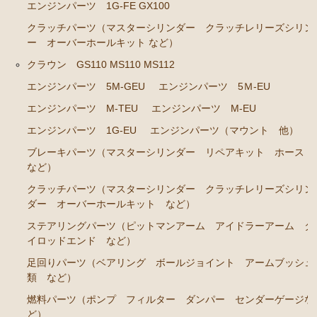
カローラレビン スプリンタートレノ AE86
エンジンパーツ 1G-FE GX100
エンジンパーツ 4A-GEU
クラッチパーツ（マスターシリンダー クラッチレリーズシリン
ー オーバーホールキット など）
ブレーキパーツ（マスターシリンダー リペアキッ
クラウン GS110 MS110 MS112
ト ホース など）
エンジンパーツ 5M-GEU
エンジンパーツ 5Ｍ-EU
クラッチパーツ（マスターシリンダー クラッチレリ
ーズシリンダー オーバーホールキット など）
エンジンパーツ M-TEU
エンジンパーツ M-EU
足廻りパーツ（アッパーマウント ベアリング ボー
エンジンパーツ 1G-EU
エンジンパーツ（マウント 他）
ルジョイント など）
ブレーキパーツ（マスターシリンダー リペアキット ホース
など）
燃料パーツ（ポンプ フィルター など）
クラッチパーツ（マスターシリンダー クラッチレリーズシリン
駆動パーツ（センターサポートベアリング ドライブ
ダー オーバーホールキット など）
シャフトブーツ など）
ステアリングパーツ（ピットマンアーム アイドラーアーム タ
MR2 AW11
イロッドエンド など）
足回りパーツ（ベアリング ボールジョイント アームブッシュ
エンジン電装パーツ（イグニッションコイル デスビ
類 など）
キャップ ローター センサー など）
燃料パーツ（ポンプ フィルター ダンパー センダーゲージな
冷却パーツ（ポンプ サーモスタット ファン ファ
ど）