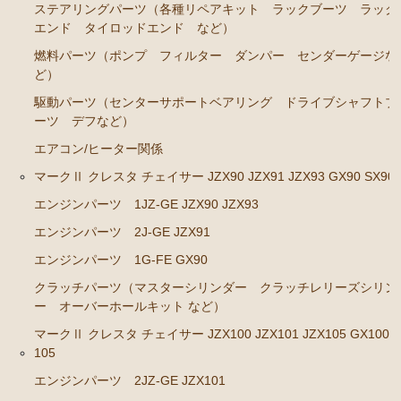
ブレーキパーツ（マスターシリンダー リペアキッ
ステアリングパーツ（各種リペアキット ラックブーツ ラック
ト ホース など）
エンド タイロッドエンド など）
クラッチパーツ（マスターシリンダー クラッチレリ
燃料パーツ（ポンプ フィルター ダンパー センダーゲージな
ーズシリンダー オーバーホールキット など）
ど）
駆動パーツ（センターサポートベアリング ドライブシャフトブ
ステアリングパーツ（各種リペアキット ラックブー
ーツ デフなど）
ツ ラックエンド タイロッドエンド など）
エアコン/ヒーター関係
足回りパーツ（アッパーマウント ベアリング ボー
ルジョイント ブッシュ類 など）
マークⅡ クレスタ チェイサー JZX90 JZX91 JZX93 GX90 SX90
エンジンパーツ 1JZ-GE JZX90 JZX93
燃料パーツ（ポンプ フィルター ダンパー センダ
ーゲージなど）
エンジンパーツ 2J-GE JZX91
駆動パーツ（センターサポートベアリング ドライブ
エンジンパーツ 1G-FE GX90
シャフトブーツ デフなど）
クラッチパーツ（マスターシリンダー クラッチレリーズシリン
ウエザーストリップ ワイヤー類
ー オーバーホールキット など）
マークⅡ クレスタ チェイサー JZX100 JZX101 JZX105 GX100 
ラベル
105
エアコン ヒーター関係
エンジンパーツ 2JZ-GE JZX101