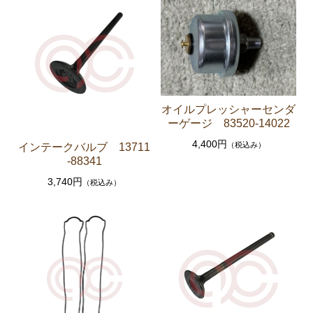
クラッチパーツ（マスターシリンダー クラッチレリ
ーズシリンダー オーバーホールキット など）
燃料パーツ（ポンプ フィルター ダンパー センダ
ーゲージなど）
スープラ JZA80
オイルプレッシャーセンダ
ーゲージ 83520-14022
エンジンパーツ 2JZ-GTE JZA80
4,400円
（税込み）
インテークバルブ 13711
エンジンパーツ 2JZ-GE JZA80
-88341
ソアラ GZ10 MZ10 MZ11 MZ12
3,740円
（税込み）
エンジンパーツ 5M-GEU MZ11
エンジンパーツ 6M-GEU MZ12
エンジンパーツ M-TEU MZ10
エンジンパーツ 1G-GEU GZ10
エンジンパーツ 1G-EU GZ10