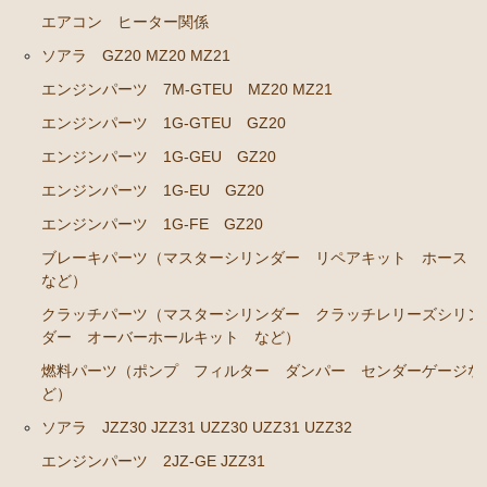
エアコン ヒーター関係
クラウン GS120 GS121 MS123 MS125
ソアラ GZ20 MZ20 MZ21
エンジンパーツ 5Ｍ-GEU MS123
エンジンパーツ 7M-GTEU MZ20 MZ21
エンジンパーツ 6M-GEU MS125
エンジンパーツ 1G-GTEU GZ20
エンジンパーツ M-TEU
エンジンパーツ 1G-GEU GZ20
エンジンパーツ 1G-GZEU
エンジンパーツ 1G-EU GZ20
エンジンパーツ 1G-FE GZ20
エンジンパーツ 1G-GEU
ブレーキパーツ（マスターシリンダー リペアキット ホース
エンジンパーツ 1G-EU
など）
エンジンパーツ（マウント 他）
クラッチパーツ（マスターシリンダー クラッチレリーズシリン
ダー オーバーホールキット など）
冷却パーツ（ポンプ サーモスタット ファン ファ
ンカップリング ホース類 など）
燃料パーツ（ポンプ フィルター ダンパー センダーゲージな
ど）
ブレーキパーツ（マスターシリンダー リペアキッ
ト ホース など）
ソアラ JZZ30 JZZ31 UZZ30 UZZ31 UZZ32
クラッチパーツ（マスターシリンダー クラッチレリ
エンジンパーツ 2JZ-GE JZZ31
ーズシリンダー オーバーホールキット など）