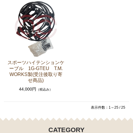
ステアリングパーツ（各種リペアキット ラックブー
ツ ラックエンド タイロッドエンド など）
足回りパーツ（アッパーマウント ベアリング ボー
ルジョイント ブッシュ類 など）
燃料パーツ（ポンプ フィルター ダンパー センダ
ーゲージなど）
駆動パーツ（センターサポートベアリング ドライブ
スポーツハイテンションケ
シャフトブーツ デフなど）
ーブル 1G-GTEU T.M.
WORKS製(受注後取り寄
ウエザーストリップ
せ商品)
エアコン ヒーター関係
44,000円
（税込み）
マークⅡワゴン GX70G
表示件数：1～25 / 25
エンジンパーツ 1G-EU
エンジンパーツ 1G-FE
CATEGORY
ブレーキパーツ（マスターシリンダー リペアキッ