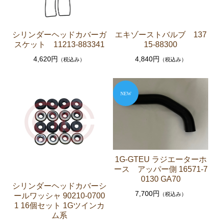
エンジンパーツ 共通（マウント イグニッションコ
イル センサー デスビローターキャップ 他）
シリンダーヘッドカバーガ
エキゾーストバルブ 137
ブレーキパーツ（マスターシリンダー リペアキッ
スケット 11213-883341
15-88300
ト ホース など）
4,620円
4,840円
（税込み）
（税込み）
クラッチパーツ（マスターシリンダー クラッチレリ
ーズシリンダー オーバーホールキット など）
ステアリングパーツ（各種リペアキット ラックブー
ツ ラックエンド タイロッドエンド など）
足回りパーツ（アッパーマウント ベアリング ボー
ルジョイント ブッシュ類 など）
燃料パーツ（ポンプ フィルター ダンパー センダ
ーゲージ ホースなど）
1G-GTEU ラジエーターホ
ース アッパー側 16571-7
駆動パーツ（センターサポートベアリング ドライブ
0130 GA70
シャフトブーツ デフなど）
シリンダーヘッドカバーシ
7,700円
（税込み）
ールワッシャ 90210-0700
ウエザーストリップ ワイヤー類
1 16個セット 1Gツインカ
ム系
ラベル