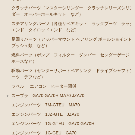
クラッチパーツ（マスターシリンダー クラッチレリーズシリン
エンジンパーツ 7M-GE
ダー オーバーホールキット など）
ブレーキパーツ（マスターシリンダー リペアキッ
ステアリングパーツ（各種リペアキット ラックブーツ ラック
ト ホース など）
エンド タイロッドエンド など）
クラッチパーツ（マスターシリンダー クラッチレリ
足回りパーツ（アッパーマウント ベアリング ボールジョイント
ーズシリンダー オーバーホールキット など）
ブッシュ類 など）
ステアリングパーツ（各種リペアキット ラックブー
燃料パーツ（ポンプ フィルター ダンパー センダーゲージ
ツ ラックエンド タイロッドエンド など）
ホースなど）
燃料パーツ（ポンプ フィルター ダンパー センダ
駆動パーツ（センターサポートベアリング ドライブシャフトブ
ーゲージなど）
ーツ デフなど）
ラベル
エアコン ヒーター関係
駆動パーツ（センターサポートベアリング ドライブ
シャフトブーツ デフなど）
スープラ GA70 GA70H MA70 JZA70
エアコン/ヒーター関係
エンジンパーツ 7M-GTEU MA70
エンジンパーツ 1JZ-GTE JZA70
マークⅡ クレスタ チェイサー JZX90 JZX91 JZX93 GX9
0 SX90
エンジンパーツ 1G-GTEU GA70 GA70H
エンジンパーツ 1G-GEU GA70
エンジンパーツ 1JZ-GE JZX90 JZX93