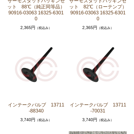
サーモスタットパッキンセ
サーモスタットパッキンセ
ーゲージ ホースなど）
ット 88℃（純正同等品）
ット 82℃（ローテンプ）
90916-03063 16325-6301
90916-03063 16325-6301
駆動パーツ（センターサポートベアリング ドライブ
0
0
シャフトブーツ デフなど）
2,365円
2,365円
（税込み）
（税込み）
ラベル
エアコン ヒーター関係
スープラ GA70 GA70H MA70 JZA70
エンジンパーツ 7M-GTEU MA70
エンジンパーツ 1JZ-GTE JZA70
エンジンパーツ 1G-GTEU GA70 GA70H
エンジンパーツ 1G-GEU GA70
インテークバルブ 13711
インテークバルブ 13711
エンジンパーツ 1G-EU GA70
-88340
-70031
エンジンパーツ 1G-FE GA70
3,740円
3,740円
（税込み）
（税込み）
ブレーキパーツ（マスターシリンダー リペアキッ
ト ホース など）