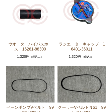
セリカXX GA61 MA61 MA63
エンジンパーツ 5M-GEU MA61
エンジンパーツ M-TEU MA63
エンジンパーツ 1G-GEU GA61
エンジンパーツ 1G-EU GA61
ウオーターバイパスホー
ラジエーターキャップ 1
エンジンパーツ（マウント 他）
ス 16261-88300
6401-36011
ブレーキパーツ（マスターシリンダー リペアキッ
1,320円
1,320円
（税込み）
（税込み）
ト ホース など）
クラッチパーツ（マスターシリンダー クラッチレリ
ーズシリンダー オーバーホールキット など）
ステアリングパーツ（各種リペアキット ラックブー
ツ ラックエンド タイロッドエンド など）
足回りパーツ（アッパーマウント ベアリング ボールジ
ョイント ブッシュ類 など）
ベーンポンプVベルト 99
クーラーVベルトＮo1 99
燃料パーツ（ポンプ フィルター ダンパー センダ