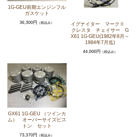
ト ホース など）
1G-GEU前期エンジンフル
クラッチパーツ（マスターシリンダー クラッチレリ
ガスケット
ーズシリンダー オーバーホールキット など）
36,300円
（税込み）
イグナイター マークⅡ
クレスタ チェイサー G
足回りパーツ（アッパーマウント ベアリング ボー
X61 1G-GEU(1982年8月～
ルジョイント ブッシュ類 など）
1984年7月迄)
燃料パーツ（ポンプ フィルター ダンパー センダ
44,000円
（税込み）
ーゲージなど）
駆動パーツ（センターサポートベアリング ドライブ
シャフトブーツ など）
エアコン ヒーター関係
マークⅡ クレスタ チェイサー GX81 JZX81
エンジンパーツ 1G-GE
GX61 1G-GEU （ツインカ
エンジンパーツ 1G-GTE
ム） オーバーサイズピス
エンジンパーツ 1JZ-GTE
トン セット
73,370円
（税込み）
エンジンパーツ 1G-FE