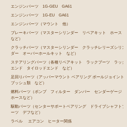
エンジンパーツ 1G-GEU GA61
エンジンパーツ 2J-GE JZX91
エンジンパーツ 1G-EU GA61
エンジンパーツ 1G-FE GX90
エンジンパーツ（マウント 他）
クラッチパーツ（マスターシリンダー クラッチレリ
ブレーキパーツ（マスターシリンダー リペアキット ホース
ーズシリンダー オーバーホールキット など）
など）
マークⅡ クレスタ チェイサー JZX100 JZX101 JZX105
クラッチパーツ（マスターシリンダー クラッチレリーズシリン
GX100 GX105
ダー オーバーホールキット など）
エンジンパーツ 2JZ-GE JZX101
ステアリングパーツ（各種リペアキット ラックブーツ ラック
エンド タイロッドエンド など）
エンジンパーツ 1G-FE GX100
足回りパーツ（アッパーマウント ベアリング ボールジョイント
クラッチパーツ（マスターシリンダー クラッチレリ
ブッシュ類 など）
ーズシリンダー オーバーホールキット など）
燃料パーツ（ポンプ フィルター ダンパー センダーゲージ
ホースなど）
クラウン GS110 MS110 MS112
駆動パーツ（センターサポートベアリング ドライブシャフトブ
エンジンパーツ 5M-GEU
ーツ デフなど）
エンジンパーツ 5Ｍ-EU
ラベル
エアコン ヒーター関係