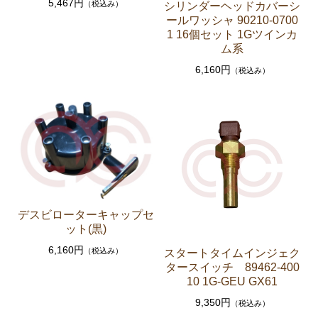
5,467円
ソアラ JZZ30 JZZ31 UZZ30 UZZ31 UZZ32
（税込み）
シリンダーヘッドカバーシ
ールワッシャ 90210-0700
エンジンパーツ 2JZ-GE JZZ31
1 16個セット 1Gツインカ
ム系
ブレーキパーツ（マスターシリンダー リペアキッ
ト ホース など）
6,160円
（税込み）
コロナマークⅡ チェイサー MX3# MX4#
エンジンパーツ M-EU
マークⅡ クレスタ チェイサーGX50 51 GX60 61 MX51 6
1 63 RX63
エンジンパーツ 1G-GEU
デスビローターキャップセ
エンジンパーツ 1G-EU
ット(黒)
エンジンパーツ M-TEU
6,160円
（税込み）
スタートタイムインジェク
エンジンパーツ 5M-EU
タースイッチ 89462-400
10 1G-GEU GX61
エンジンパーツ 18R-GEU
9,350円
（税込み）
エンジンパーツ（マウント 他）