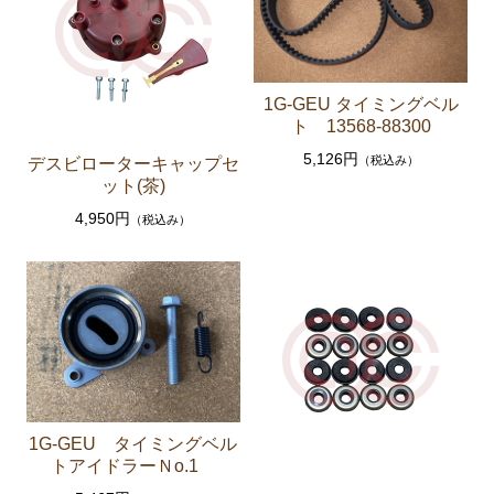
エアコン ヒーター関係
ソアラ GZ20 MZ20 MZ21
1G-GEU タイミングベル
エンジンパーツ 7M-GTEU MZ20 MZ21
ト 13568-88300
エンジンパーツ 1G-GTEU GZ20
5,126円
（税込み）
デスビローターキャップセ
ット(茶)
エンジンパーツ 1G-GEU GZ20
4,950円
（税込み）
エンジンパーツ 1G-EU GZ20
エンジンパーツ 1G-FE GZ20
ブレーキパーツ（マスターシリンダー リペアキッ
ト ホース など）
クラッチパーツ（マスターシリンダー クラッチレリ
ーズシリンダー オーバーホールキット など）
燃料パーツ（ポンプ フィルター ダンパー センダ
1G-GEU タイミングベル
ーゲージなど）
トアイドラーＮo.1