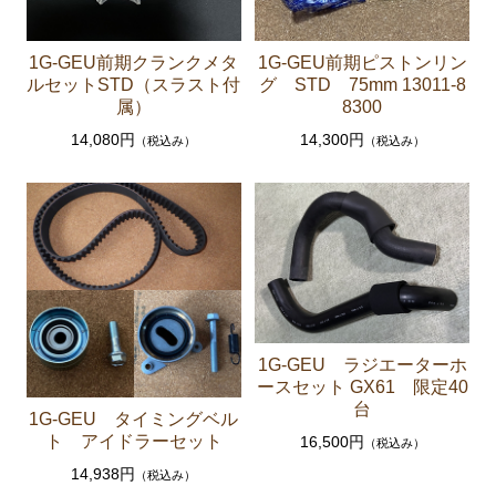
エンジンパーツ 1G-GTEU
1G-GEU前期クランクメタ
1G-GEU前期ピストンリン
エンジンパーツ 1G-GEU前期 1984年8月～1986年8
ルセットSTD（スラスト付
グ STD 75mm 13011-8
月迄
属）
8300
エンジンパーツ 1G-GEU後期 1986年8月～1988年8
14,080円
14,300円
（税込み）
（税込み）
月迄
エンジンパーツ 1G-EU
エンジンパーツ M-TEU
エンジンパーツ（ガスケット類）
エンジンパーツ（マウント 他）
冷却パーツ（ポンプ サーモスタット ファン ファ
1G-GEU ラジエーターホ
ンカップリング ホース類 など）
ースセット GX61 限定40
ブレーキパーツ（マスターシリンダー リペアキッ
台
1G-GEU タイミングベル
ト ホース など）
ト アイドラーセット
16,500円
（税込み）
クラッチパーツ（マスターシリンダー クラッチレリ
14,938円
（税込み）
ーズシリンダー オーバーホールキット など）