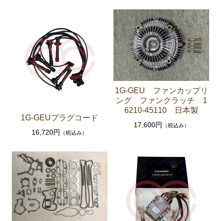
ステアリングパーツ（各種リペアキット ラックブー
ツ ラックエンド タイロッドエンド など）
足回りパーツ（アッパーマウント ベアリング ボー
ルジョイント ブッシュ類 など）
燃料パーツ（ポンプ フィルター ダンパー センダ
ーゲージなど）
1G-GEU ファンカップリ
駆動パーツ（センターサポートベアリング ドライブ
ング ファンクラッチ 1
シャフトブーツ デフなど）
6210-45110 日本製
1G-GEUプラグコード
17,600円
ウエザーストリップ
（税込み）
16,720円
（税込み）
エアコン ヒーター関係
マークⅡワゴン GX70G
エンジンパーツ 1G-EU
エンジンパーツ 1G-FE
ブレーキパーツ（マスターシリンダー リペアキッ