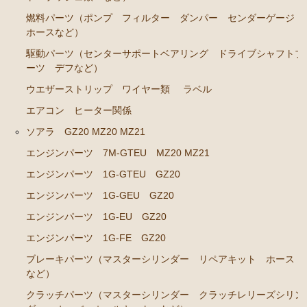
燃料パーツ（ポンプ フィルター ダンパー センダーゲージ
ステアリングパーツ（ピットマンアーム アイドラー
ホースなど）
アーム タイロッドエンド など）
駆動パーツ（センターサポートベアリング ドライブシャフトブ
足回りパーツ（ベアリング ボールジョイント ブッ
ーツ デフなど）
シュ類 など）
ウエザーストリップ ワイヤー類
ラベル
燃料パーツ（ポンプ フィルター ダンパー センダ
エアコン ヒーター関係
ーゲージ ホースなど）
ソアラ GZ20 MZ20 MZ21
駆動パーツ（センターサポートベアリング ドライブ
シャフトブーツ デフなど）
エンジンパーツ 7M-GTEU MZ20 MZ21
エンジンパーツ 1G-GTEU GZ20
ラベル
エンジンパーツ 1G-GEU GZ20
クラウンGS130/G GS131 131H JZS131 133 135 MS135
137
エンジンパーツ 1G-EU GZ20
エンジンパーツ 1G-FE GZ20
エンジンパーツ 1UZ-FE
ブレーキパーツ（マスターシリンダー リペアキット ホース
エンジンパーツ 7M-GE
など）
エンジンパーツ 2JZ-GE JZS133 JZS135
クラッチパーツ（マスターシリンダー クラッチレリーズシリン