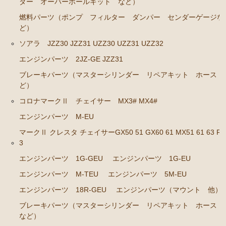
ダー オーバーホールキット など）
エンジンパーツ 1JZ-GE JZS131 JZS130G
燃料パーツ（ポンプ フィルター ダンパー センダーゲージな
エンジンパーツ 1G-GZE
ど）
エンジンパーツ 1G-GE
ソアラ JZZ30 JZZ31 UZZ30 UZZ31 UZZ32
エンジンパーツ 1G-FE
エンジンパーツ 2JZ-GE JZZ31
エンジンパーツ 1G-E
ブレーキパーツ（マスターシリンダー リペアキット ホース 
ど）
エンジンパーツ（マウント 他）
コロナマークⅡ チェイサー MX3# MX4#
ブレーキパーツ（マスターシリンダー リペアキッ
エンジンパーツ M-EU
ト ホース など）
マークⅡ クレスタ チェイサーGX50 51 GX60 61 MX51 61 63 RX
クラッチパーツ（マスターシリンダー クラッチレリ
3
ーズシリンダー オーバーホールキット など）
エンジンパーツ 1G-GEU
エンジンパーツ 1G-EU
ステアリングパーツ（ピットマンアーム アイドラー
エンジンパーツ M-TEU
エンジンパーツ 5M-EU
アーム タイロッドエンド など）
エンジンパーツ 18R-GEU
エンジンパーツ（マウント 他）
足回りパーツ（ベアリング ボールジョイント ブッ
シュ類 など）
ブレーキパーツ（マスターシリンダー リペアキット ホース
など）
クラウン/クラウンマジェスタ JZS14# UZS141 143 147