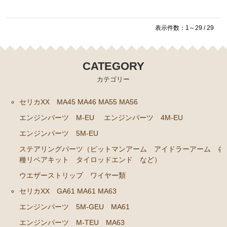
エンジンパーツ 7M-GE
表示件数：1～29 / 29
ブレーキパーツ（マスターシリンダー リペアキッ
ト ホース など）
クラッチパーツ（マスターシリンダー クラッチレリ
CATEGORY
ーズシリンダー オーバーホールキット など）
カテゴリー
ステアリングパーツ（各種リペアキット ラックブー
ツ ラックエンド タイロッドエンド など）
セリカXX MA45 MA46 MA55 MA56
エンジンパーツ M-EU
エンジンパーツ 4M-EU
燃料パーツ（ポンプ フィルター ダンパー センダ
ーゲージなど）
エンジンパーツ 5M-EU
駆動パーツ（センターサポートベアリング ドライブ
ステアリングパーツ（ピットマンアーム アイドラーアーム 各
シャフトブーツ デフなど）
種リペアキット タイロッドエンド など）
エアコン/ヒーター関係
ウエザーストリップ ワイヤー類
セリカXX GA61 MA61 MA63
マークⅡ クレスタ チェイサー JZX90 JZX91 JZX93 GX9
0 SX90
エンジンパーツ 5M-GEU MA61
エンジンパーツ M-TEU MA63
エンジンパーツ 1JZ-GE JZX90 JZX93