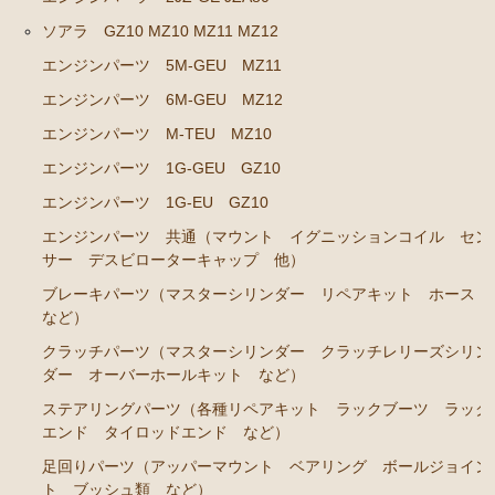
ソアラ GZ10 MZ10 MZ11 MZ12
クラウン GS120 GS121 MS123 MS125
エンジンパーツ 5M-GEU MZ11
エンジンパーツ 5Ｍ-GEU MS123
エンジンパーツ 6M-GEU MZ12
エンジンパーツ 6M-GEU MS125
エンジンパーツ M-TEU MZ10
エンジンパーツ M-TEU
エンジンパーツ 1G-GEU GZ10
エンジンパーツ 1G-GZEU
エンジンパーツ 1G-EU GZ10
エンジンパーツ 1G-GEU
エンジンパーツ 共通（マウント イグニッションコイル セン
サー デスビローターキャップ 他）
エンジンパーツ 1G-EU
ブレーキパーツ（マスターシリンダー リペアキット ホース
エンジンパーツ（マウント 他）
など）
冷却パーツ（ポンプ サーモスタット ファン ファ
クラッチパーツ（マスターシリンダー クラッチレリーズシリン
ンカップリング ホース類 など）
ダー オーバーホールキット など）
ブレーキパーツ（マスターシリンダー リペアキッ
ステアリングパーツ（各種リペアキット ラックブーツ ラック
ト ホース など）
エンド タイロッドエンド など）
足回りパーツ（アッパーマウント ベアリング ボールジョイン
クラッチパーツ（マスターシリンダー クラッチレリ
ト ブッシュ類 など）
ーズシリンダー オーバーホールキット など）