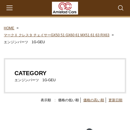
HOME
会員登録
マイページ
カート
マークⅡ クレスタ チェイサーGX50 51 GX60 61 MX51 61 63 RX63
エンジンパーツ 1G-GEU
CATEGORY
セリカXX MA45 MA46 MA55 MA56
エンジンパーツ M-EU
CATEGORY
エンジンパーツ 4M-EU
エンジンパーツ 1G-GEU
エンジンパーツ 5M-EU
ステアリングパーツ（ピットマンアーム アイドラー
表示順 :
価格の低い順
価格の高い順
更新日順
アーム 各種リペアキット タイロッドエンド な
ど）
ウエザーストリップ ワイヤー類