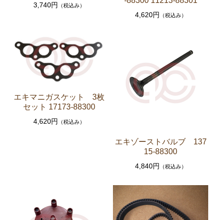
-88300 11213-88301
3,740円
（税込み）
エンジンパーツ 共通（マウント イグニッションコ
4,620円
（税込み）
イル センサー デスビローターキャップ 他）
ブレーキパーツ（マスターシリンダー リペアキッ
ト ホース など）
クラッチパーツ（マスターシリンダー クラッチレリ
ーズシリンダー オーバーホールキット など）
ステアリングパーツ（各種リペアキット ラックブー
エキマニガスケット 3枚
ツ ラックエンド タイロッドエンド など）
セット 17173-88300
足回りパーツ（アッパーマウント ベアリング ボー
4,620円
（税込み）
ルジョイント ブッシュ類 など）
エキゾーストバルブ 137
燃料パーツ（ポンプ フィルター ダンパー センダ
15-88300
ーゲージ ホースなど）
4,840円
（税込み）
駆動パーツ（センターサポートベアリング ドライブ
シャフトブーツ デフなど）
ウエザーストリップ ワイヤー類
ラベル