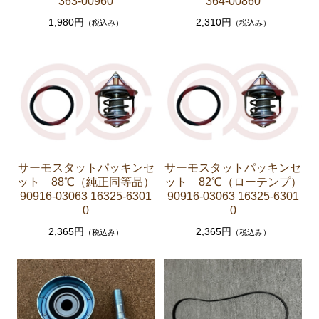
363-00960
364-00860
ーゲージ ホースなど）
1,980円
2,310円
（税込み）
（税込み）
駆動パーツ（センターサポートベアリング ドライブ
シャフトブーツ デフなど）
ラベル
エアコン ヒーター関係
スープラ GA70 GA70H MA70 JZA70
エンジンパーツ 7M-GTEU MA70
サーモスタットパッキンセ
サーモスタットパッキンセ
エンジンパーツ 1JZ-GTE JZA70
ット 88℃（純正同等品）
ット 82℃（ローテンプ）
90916-03063 16325-6301
90916-03063 16325-6301
エンジンパーツ 1G-GTEU GA70 GA70H
0
0
エンジンパーツ 1G-GEU GA70
2,365円
2,365円
（税込み）
（税込み）
エンジンパーツ 1G-EU GA70
エンジンパーツ 1G-FE GA70
ブレーキパーツ（マスターシリンダー リペアキッ
ト ホース など）