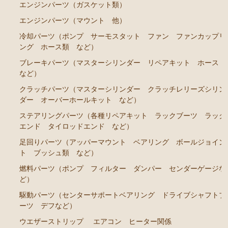
RA45 RA46）
エンジンパーツ（ガスケット類）
ステアリングパーツ（各種リペアキット ラックブー
エンジンパーツ（マウント 他）
ツ ラックエンド タイロッドエンド など）
冷却パーツ（ポンプ サーモスタット ファン ファンカップリ
ング ホース類 など）
駆動パーツ（センターサポートベアリング ドライブ
シャフトブーツ など）
ブレーキパーツ（マスターシリンダー リペアキット ホース
など）
セリカカリーナRA63 TA61 TA63 TA64AA63コロナRT14
クラッチパーツ（マスターシリンダー クラッチレリーズシリン
1 AT141 TT142
ダー オーバーホールキット など）
エンジンパーツ 3T-GTEU
ステアリングパーツ（各種リペアキット ラックブーツ ラック
エンド タイロッドエンド など）
エンジンパーツ 4T-GTEU
足回りパーツ（アッパーマウント ベアリング ボールジョイン
エンジンパーツ 4A-GEU
ト ブッシュ類 など）
エンジンパーツ 2T-GEU
燃料パーツ（ポンプ フィルター ダンパー センダーゲージな
エンジンパーツ 18R-GEU
ど）
駆動パーツ（センターサポートベアリング ドライブシャフトブ
エンジンパーツ（マウント 他）
ーツ デフなど）
排気パーツ（Exhaust Parts）
ウエザーストリップ
エアコン ヒーター関係