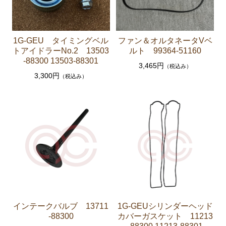
クラッチパーツ（マスターシリンダー クラッチレリ
ーズシリンダー オーバーホールキット など）
1G-GEU タイミングベル
ファン＆オルタネータVベ
燃料パーツ（ポンプ フィルター ダンパー センダ
トアイドラーNo.2 13503
ルト 99364-51160
ーゲージなど）
-88300 13503-88301
3,465円
（税込み）
スープラ JZA80
3,300円
（税込み）
エンジンパーツ 2JZ-GTE JZA80
エンジンパーツ 2JZ-GE JZA80
ソアラ GZ10 MZ10 MZ11 MZ12
エンジンパーツ 5M-GEU MZ11
エンジンパーツ 6M-GEU MZ12
エンジンパーツ M-TEU MZ10
エンジンパーツ 1G-GEU GZ10
インテークバルブ 13711
1G-GEUシリンダーヘッド
-88300
カバーガスケット 11213
エンジンパーツ 1G-EU GZ10