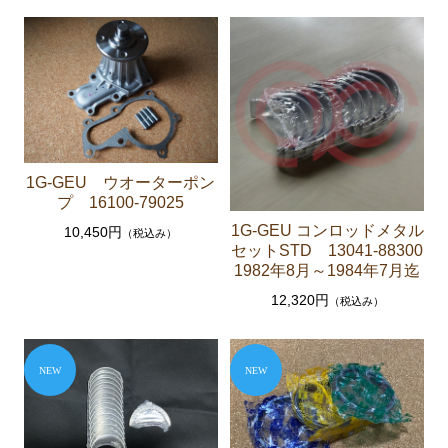
ブレーキパーツ（マスターシリンダー リペアキッ
ト ホース など）
クラッチパーツ（マスターシリンダー クラッチレリ
ーズシリンダー オーバーホールキット など）
ステアリングパーツ（ピットマンアーム アイドラー
アーム タイロッドエンド など）
1G-GEU ウオーターポン
足回りパーツ（アッパーマウント ベアリング ボー
プ 16100-79025
ルジョイント ブッシュ類 など）
1G-GEU コンロッドメタル
10,450円
（税込み）
セットSTD 13041-88300
燃料パーツ（ポンプ フィルター ダンパー センダ
1982年8月～1984年7月迄
ーゲージなど）
12,320円
（税込み）
駆動パーツ（センターサポートベアリング ドライブ
シャフトブーツ デフなど）
エアコン ヒーター関係
ラベル
マークⅡ クレスタ チェイサー GX71 MX71