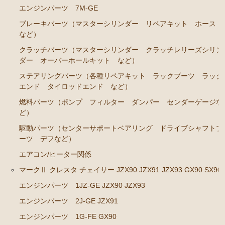
カローラレビン スプリンタートレノ AE86
エンジンパーツ 7M-GE
エンジンパーツ 4A-GEU
ブレーキパーツ（マスターシリンダー リペアキット ホース
など）
ブレーキパーツ（マスターシリンダー リペアキッ
ト ホース など）
クラッチパーツ（マスターシリンダー クラッチレリーズシリン
ダー オーバーホールキット など）
クラッチパーツ（マスターシリンダー クラッチレリ
ーズシリンダー オーバーホールキット など）
ステアリングパーツ（各種リペアキット ラックブーツ ラック
エンド タイロッドエンド など）
足廻りパーツ（アッパーマウント ベアリング ボー
燃料パーツ（ポンプ フィルター ダンパー センダーゲージな
ルジョイント など）
ど）
燃料パーツ（ポンプ フィルター など）
駆動パーツ（センターサポートベアリング ドライブシャフトブ
駆動パーツ（センターサポートベアリング ドライブ
ーツ デフなど）
シャフトブーツ など）
エアコン/ヒーター関係
MR2 AW11
マークⅡ クレスタ チェイサー JZX90 JZX91 JZX93 GX90 SX90
エンジンパーツ 1JZ-GE JZX90 JZX93
エンジン電装パーツ（イグニッションコイル デスビ
キャップ ローター センサー など）
エンジンパーツ 2J-GE JZX91
冷却パーツ（ポンプ サーモスタット ファン ファ
エンジンパーツ 1G-FE GX90