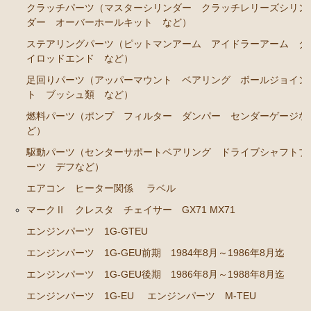
クラッチパーツ（マスターシリンダー クラッチレリーズシリン
GS141
ダー オーバーホールキット など）
エンジンパーツ 2JZ-GE JZS143 JZS145 JZS147 JZ
ステアリングパーツ（ピットマンアーム アイドラーアーム タ
S149
イロッドエンド など）
エンジンパーツ 1JZ-GE JZX141
足回りパーツ（アッパーマウント ベアリング ボールジョイン
ト ブッシュ類 など）
エンジンパーツ 1G-FE GS141
燃料パーツ（ポンプ フィルター ダンパー センダーゲージな
クラウン/クラウンマジェスタ JZS15# UZS151 155 157
ど）
GS151 GS151H
駆動パーツ（センターサポートベアリング ドライブシャフトブ
ーツ デフなど）
エンジンパーツ 2JZ-GE JZS155
エアコン ヒーター関係
ラベル
エンジンパーツ 1JZ-GE JZS151 JZS153
マークⅡ クレスタ チェイサー GX71 MX71
エンジンパーツ 1G-FE GS151 GS151H
エンジンパーツ 1G-GTEU
アリスト JZS147 UZS143
エンジンパーツ 1G-GEU前期 1984年8月～1986年8月迄
2JZ-GE JZS147
エンジンパーツ 1G-GEU後期 1986年8月～1988年8月迄
セリカ カリーナ（TA40 TA42 TA45 TA46 TA47 RA40
エンジンパーツ 1G-EU
エンジンパーツ M-TEU