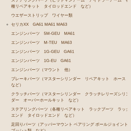
ステアリングパーツ（ピットマンアーム アイドラーアーム 各
ーゲージ ホースなど）
種リペアキット タイロッドエンド など）
ウエザーストリップ ワイヤー類
駆動パーツ（センターサポートベアリング ドライブ
シャフトブーツ デフなど）
セリカXX GA61 MA61 MA63
ラベル
エンジンパーツ 5M-GEU MA61
エアコン ヒーター関係
エンジンパーツ M-TEU MA63
エンジンパーツ 1G-GEU GA61
スープラ GA70 GA70H MA70 JZA70
エンジンパーツ 1G-EU GA61
エンジンパーツ 7M-GTEU MA70
エンジンパーツ（マウント 他）
エンジンパーツ 1JZ-GTE JZA70
ブレーキパーツ（マスターシリンダー リペアキット ホース
エンジンパーツ 1G-GTEU GA70 GA70H
など）
クラッチパーツ（マスターシリンダー クラッチレリーズシリン
エンジンパーツ 1G-GEU GA70
ダー オーバーホールキット など）
エンジンパーツ 1G-EU GA70
ステアリングパーツ（各種リペアキット ラックブーツ ラック
エンジンパーツ 1G-FE GA70
エンド タイロッドエンド など）
ブレーキパーツ（マスターシリンダー リペアキッ
足回りパーツ（アッパーマウント ベアリング ボールジョイント
ト ホース など）
ブッシュ類 など）