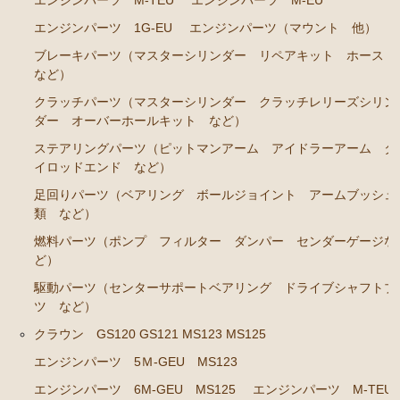
エンジンパーツ M-TEU
エンジンパーツ M-EU
エンジンパーツ 2J-GE JZX91
エンジンパーツ 1G-EU
エンジンパーツ（マウント 他）
ブレーキパーツ（マスターシリンダー リペアキット ホース
エンジンパーツ 1G-FE GX90
など）
クラッチパーツ（マスターシリンダー クラッチレリ
クラッチパーツ（マスターシリンダー クラッチレリーズシリン
ーズシリンダー オーバーホールキット など）
ダー オーバーホールキット など）
マークⅡ クレスタ チェイサー JZX100 JZX101 JZX105
ステアリングパーツ（ピットマンアーム アイドラーアーム タ
GX100 GX105
イロッドエンド など）
足回りパーツ（ベアリング ボールジョイント アームブッシュ
エンジンパーツ 2JZ-GE JZX101
類 など）
エンジンパーツ 1G-FE GX100
燃料パーツ（ポンプ フィルター ダンパー センダーゲージな
クラッチパーツ（マスターシリンダー クラッチレリ
ど）
ーズシリンダー オーバーホールキット など）
駆動パーツ（センターサポートベアリング ドライブシャフトブ
ツ など）
クラウン GS110 MS110 MS112
クラウン GS120 GS121 MS123 MS125
エンジンパーツ 5M-GEU
エンジンパーツ 5Ｍ-GEU MS123
エンジンパーツ 5Ｍ-EU
エンジンパーツ 6M-GEU MS125
エンジンパーツ M-TEU