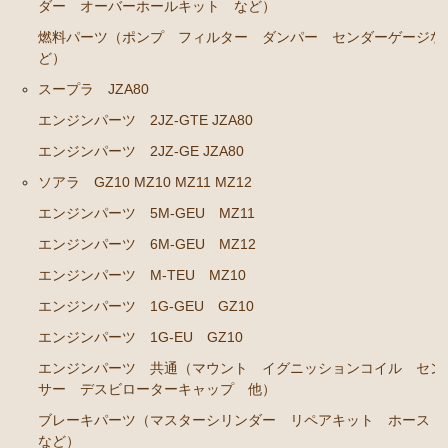
ダー オーバーホールキット など）
エンジンパーツ 共通（マウント イグニッションコ
燃料パーツ（ポンプ フィルター ダンパー センダーゲージな
イル センサー デスビローターキャップ 他）
ど）
ブレーキパーツ（マスターシリンダー リペアキッ
スープラ JZA80
ト ホース など）
エンジンパーツ 2JZ-GTE JZA80
クラッチパーツ（マスターシリンダー クラッチレリ
エンジンパーツ 2JZ-GE JZA80
ーズシリンダー オーバーホールキット など）
ソアラ GZ10 MZ10 MZ11 MZ12
ステアリングパーツ（各種リペアキット ラックブー
ツ ラックエンド タイロッドエンド など）
エンジンパーツ 5M-GEU MZ11
足回りパーツ（アッパーマウント ベアリング ボー
エンジンパーツ 6M-GEU MZ12
ルジョイント ブッシュ類 など）
エンジンパーツ M-TEU MZ10
燃料パーツ（ポンプ フィルター ダンパー センダ
エンジンパーツ 1G-GEU GZ10
ーゲージ ホースなど）
エンジンパーツ 1G-EU GZ10
駆動パーツ（センターサポートベアリング ドライブ
エンジンパーツ 共通（マウント イグニッションコイル セン
シャフトブーツ デフなど）
サー デスビローターキャップ 他）
ウエザーストリップ ワイヤー類
ブレーキパーツ（マスターシリンダー リペアキット ホース
など）
ラベル