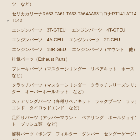
エンジンパーツ 1JZ-GE JZS131 JZS130G
ツ など）
エンジンパーツ 1G-GZE
セリカカリーナRA63 TA61 TA63 TA64AA63コロナRT141 AT141
T142
エンジンパーツ 1G-GE
エンジンパーツ 3T-GTEU
エンジンパーツ 4T-GTEU
エンジンパーツ 1G-FE
エンジンパーツ 4A-GEU
エンジンパーツ 2T-GEU
エンジンパーツ 1G-E
エンジンパーツ 18R-GEU
エンジンパーツ（マウント 他）
エンジンパーツ（マウント 他）
排気パーツ（Exhaust Parts）
ブレーキパーツ（マスターシリンダー リペアキッ
ブレーキパーツ（マスターシリンダー リペアキット ホース
ト ホース など）
など）
クラッチパーツ（マスターシリンダー クラッチレリ
クラッチパーツ（マスターシリンダー クラッチレリーズシリン
ーズシリンダー オーバーホールキット など）
ダー オーバーホールキット など）
ステアリングパーツ（ピットマンアーム アイドラー
ステアリングパーツ（各種リペアキット ラックブーツ ラック
エンド タイロッドエンド など）
アーム タイロッドエンド など）
足回りパーツ（アッパーマウント ベアリング ボールジョイン
足回りパーツ（ベアリング ボールジョイント ブッ
ト ブッシュ類 など）
シュ類 など）
燃料パーツ（ポンプ フィルター ダンパー センダーゲージな
クラウン/クラウンマジェスタ JZS14# UZS141 143 147