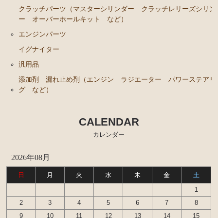
ブレーキパーツ（マスターシリンダー リペアキッ
クラッチパーツ（マスターシリンダー クラッチレリーズシリン
ト ホース など）
ー オーバーホールキット など）
クラッチパーツ（マスターシリンダー クラッチレリ
エンジンパーツ
ーズシリンダー オーバーホールキット など）
イグナイター
ステアリングパーツ（各種リペアキット ラックブー
汎用品
ツ ラックエンド タイロッドエンド など）
添加剤 漏れ止め剤（エンジン ラジエーター パワーステアリ
足回りパーツ（アッパーマウント ベアリング ボー
グ など）
ルジョイント ブッシュ類 など）
燃料パーツ（ポンプ フィルター ダンパー センダ
CALENDAR
ーゲージなど）
カレンダー
駆動パーツ（センターサポートベアリング ドライブ
シャフトブーツ デフなど）
2026年08月
ウエザーストリップ ワイヤー類
日
月
火
水
木
金
土
ラベル
1
エアコン ヒーター関係
2
3
4
5
6
7
8
9
10
11
12
13
14
15