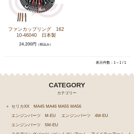
セリカXX GA61 MA61 MA63
エンジンパーツ 5M-GEU MA61
エンジンパーツ M-TEU MA63
ファンカップリング 162
10-46040 日本製
エンジンパーツ 1G-GEU GA61
24,200円
（税込み）
エンジンパーツ 1G-EU GA61
エンジンパーツ（マウント 他）
表示件数：1～1 / 1
ブレーキパーツ（マスターシリンダー リペアキッ
ト ホース など）
クラッチパーツ（マスターシリンダー クラッチレリ
CATEGORY
ーズシリンダー オーバーホールキット など）
カテゴリー
ステアリングパーツ（各種リペアキット ラックブー
ツ ラックエンド タイロッドエンド など）
セリカXX MA45 MA46 MA55 MA56
エンジンパーツ M-EU
エンジンパーツ 4M-EU
足回りパーツ（アッパーマウント ベアリング ボールジ
ョイント ブッシュ類 など）
エンジンパーツ 5M-EU
燃料パーツ（ポンプ フィルター ダンパー センダ