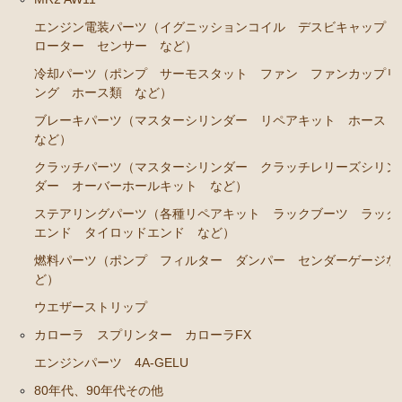
RA45 RA46）
エンジン電装パーツ（イグニッションコイル デスビキャップ
ステアリングパーツ（各種リペアキット ラックブー
ローター センサー など）
ツ ラックエンド タイロッドエンド など）
冷却パーツ（ポンプ サーモスタット ファン ファンカップリ
駆動パーツ（センターサポートベアリング ドライブ
ング ホース類 など）
シャフトブーツ など）
ブレーキパーツ（マスターシリンダー リペアキット ホース
セリカカリーナRA63 TA61 TA63 TA64AA63コロナRT14
など）
1 AT141 TT142
クラッチパーツ（マスターシリンダー クラッチレリーズシリン
ダー オーバーホールキット など）
エンジンパーツ 3T-GTEU
ステアリングパーツ（各種リペアキット ラックブーツ ラック
エンジンパーツ 4T-GTEU
エンド タイロッドエンド など）
エンジンパーツ 4A-GEU
燃料パーツ（ポンプ フィルター ダンパー センダーゲージな
ど）
エンジンパーツ 2T-GEU
ウエザーストリップ
エンジンパーツ 18R-GEU
カローラ スプリンター カローラFX
エンジンパーツ（マウント 他）
エンジンパーツ 4A-GELU
排気パーツ（Exhaust Parts）
80年代、90年代その他