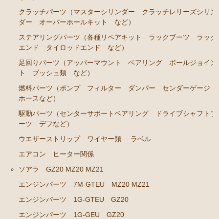
クラッチパーツ（マスターシリンダー クラッチレリーズシリン
エアコン ヒーター関係
ダー オーバーホールキット など）
ソアラ GZ20 MZ20 MZ21
ステアリングパーツ（各種リペアキット ラックブーツ ラック
エンド タイロッドエンド など）
エンジンパーツ 7M-GTEU MZ20 MZ21
足回りパーツ（アッパーマウント ベアリング ボールジョイン
エンジンパーツ 1G-GTEU GZ20
ト ブッシュ類 など）
エンジンパーツ 1G-GEU GZ20
燃料パーツ（ポンプ フィルター ダンパー センダーゲージ
ホースなど）
エンジンパーツ 1G-EU GZ20
駆動パーツ（センターサポートベアリング ドライブシャフトブ
エンジンパーツ 1G-FE GZ20
ーツ デフなど）
ブレーキパーツ（マスターシリンダー リペアキッ
ウエザーストリップ ワイヤー類
ラベル
ト ホース など）
エアコン ヒーター関係
クラッチパーツ（マスターシリンダー クラッチレリ
ソアラ GZ20 MZ20 MZ21
ーズシリンダー オーバーホールキット など）
エンジンパーツ 7M-GTEU MZ20 MZ21
燃料パーツ（ポンプ フィルター ダンパー センダ
エンジンパーツ 1G-GTEU GZ20
ーゲージなど）
エンジンパーツ 1G-GEU GZ20