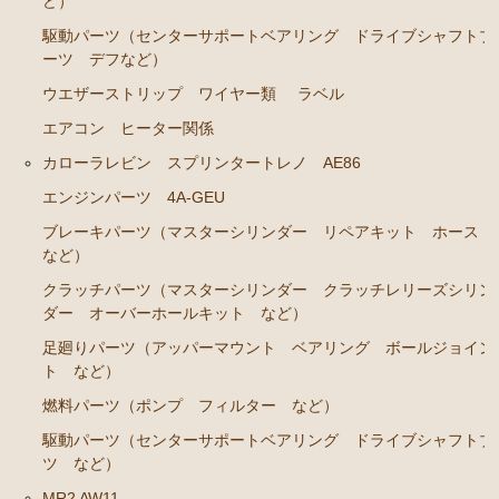
ど）
GS141
駆動パーツ（センターサポートベアリング ドライブシャフトブ
エンジンパーツ 2JZ-GE JZS143 JZS145 JZS147 JZ
ーツ デフなど）
S149
ウエザーストリップ ワイヤー類
ラベル
エンジンパーツ 1JZ-GE JZX141
エアコン ヒーター関係
エンジンパーツ 1G-FE GS141
カローラレビン スプリンタートレノ AE86
エンジンパーツ 4A-GEU
クラウン/クラウンマジェスタ JZS15# UZS151 155 157
GS151 GS151H
ブレーキパーツ（マスターシリンダー リペアキット ホース
など）
エンジンパーツ 2JZ-GE JZS155
クラッチパーツ（マスターシリンダー クラッチレリーズシリン
エンジンパーツ 1JZ-GE JZS151 JZS153
ダー オーバーホールキット など）
エンジンパーツ 1G-FE GS151 GS151H
足廻りパーツ（アッパーマウント ベアリング ボールジョイン
ト など）
アリスト JZS147 UZS143
燃料パーツ（ポンプ フィルター など）
2JZ-GE JZS147
駆動パーツ（センターサポートベアリング ドライブシャフトブ
ツ など）
セリカ カリーナ（TA40 TA42 TA45 TA46 TA47 RA40
MR2 AW11