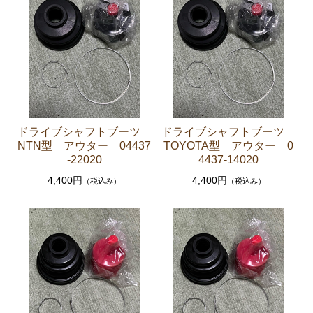
セリカXX GA61 MA61 MA63
エンジンパーツ 5M-GEU MA61
エンジンパーツ M-TEU MA63
エンジンパーツ 1G-GEU GA61
エンジンパーツ 1G-EU GA61
エンジンパーツ（マウント 他）
ドライブシャフトブーツ
ドライブシャフトブーツ
NTN型 アウター 04437
TOYOTA型 アウター 0
ブレーキパーツ（マスターシリンダー リペアキッ
-22020
4437-14020
ト ホース など）
4,400円
4,400円
（税込み）
（税込み）
クラッチパーツ（マスターシリンダー クラッチレリ
ーズシリンダー オーバーホールキット など）
ステアリングパーツ（各種リペアキット ラックブー
ツ ラックエンド タイロッドエンド など）
足回りパーツ（アッパーマウント ベアリング ボールジ
ョイント ブッシュ類 など）
燃料パーツ（ポンプ フィルター ダンパー センダ