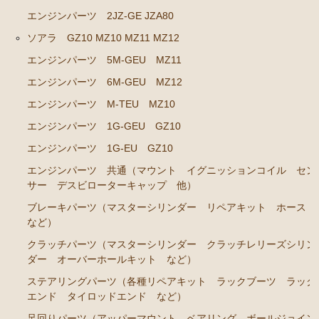
ソアラ JZZ30 JZZ31 UZZ30 UZZ31 UZZ32
エンジンパーツ 2JZ-GE JZA80
エンジンパーツ 2JZ-GE JZZ31
ソアラ GZ10 MZ10 MZ11 MZ12
ブレーキパーツ（マスターシリンダー リペアキッ
エンジンパーツ 5M-GEU MZ11
ト ホース など）
エンジンパーツ 6M-GEU MZ12
コロナマークⅡ チェイサー MX3# MX4#
エンジンパーツ M-TEU MZ10
エンジンパーツ M-EU
エンジンパーツ 1G-GEU GZ10
エンジンパーツ 1G-EU GZ10
マークⅡ クレスタ チェイサーGX50 51 GX60 61 MX51 6
1 63 RX63
エンジンパーツ 共通（マウント イグニッションコイル セン
サー デスビローターキャップ 他）
エンジンパーツ 1G-GEU
ブレーキパーツ（マスターシリンダー リペアキット ホース
エンジンパーツ 1G-EU
など）
エンジンパーツ M-TEU
クラッチパーツ（マスターシリンダー クラッチレリーズシリン
ダー オーバーホールキット など）
エンジンパーツ 5M-EU
ステアリングパーツ（各種リペアキット ラックブーツ ラック
エンジンパーツ 18R-GEU
エンド タイロッドエンド など）
エンジンパーツ（マウント 他）
足回りパーツ（アッパーマウント ベアリング ボールジョイン