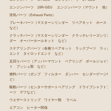
RA45 RA46）
エンジンパーツ 18R-GEU
エンジンパーツ（マウント 他）
ステアリングパーツ（各種リペアキット ラックブー
ツ ラックエンド タイロッドエンド など）
排気パーツ（Exhaust Parts）
ブレーキパーツ（マスターシリンダー リペアキット ホース
駆動パーツ（センターサポートベアリング ドライブ
など）
シャフトブーツ など）
クラッチパーツ（マスターシリンダー クラッチレリーズシリン
セリカカリーナRA63 TA61 TA63 TA64AA63コロナRT14
ダー オーバーホールキット など）
1 AT141 TT142
ステアリングパーツ（各種リペアキット ラックブーツ ラック
エンジンパーツ 3T-GTEU
エンド タイロッドエンド など）
足回りパーツ（アッパーマウント ベアリング ボールジョイン
エンジンパーツ 4T-GTEU
ト ブッシュ類 など）
エンジンパーツ 4A-GEU
燃料パーツ（ポンプ フィルター ダンパー センダーゲージな
エンジンパーツ 2T-GEU
ど）
エンジンパーツ 18R-GEU
駆動パーツ（センターサポートベアリング ドライブシャフトブ
ーツ デフなど）
エンジンパーツ（マウント 他）
ウエザーストリップ ワイヤー類
ラベル
排気パーツ（Exhaust Parts）
エアコン ヒーター関係