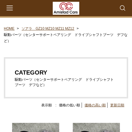
HOME
ソアラ GZ10 MZ10 MZ11 MZ12
会員登録
マイページ
カート
駆動パーツ（センターサポートベアリング ドライブシャフトブーツ デフな
ど）
CATEGORY
セリカXX MA45 MA46 MA55 MA56
エンジンパーツ M-EU
CATEGORY
駆動パーツ（センターサポートベアリング ドライブシャフト
エンジンパーツ 4M-EU
ブーツ デフなど）
エンジンパーツ 5M-EU
ステアリングパーツ（ピットマンアーム アイドラー
表示順 :
価格の低い順
価格の高い順
更新日順
アーム 各種リペアキット タイロッドエンド な
ど）
ウエザーストリップ ワイヤー類