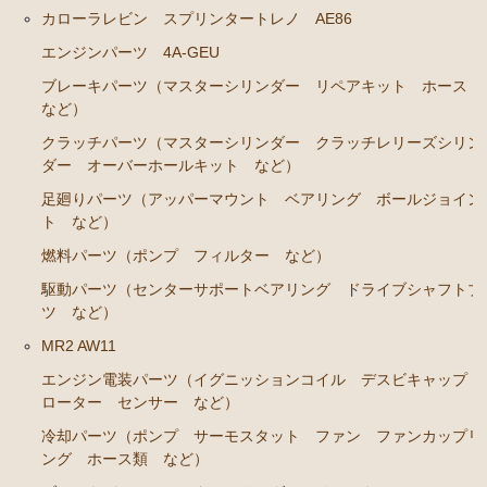
ブレーキパーツ（マスターシリンダー リペアキッ
カローラレビン スプリンタートレノ AE86
ト ホース など）
エンジンパーツ 4A-GEU
クラッチパーツ（マスターシリンダー クラッチレリ
ブレーキパーツ（マスターシリンダー リペアキット ホース
ーズシリンダー オーバーホールキット など）
など）
ステアリングパーツ（各種リペアキット ラックブー
クラッチパーツ（マスターシリンダー クラッチレリーズシリン
ツ ラックエンド タイロッドエンド など）
ダー オーバーホールキット など）
足回りパーツ（アッパーマウント ベアリング ボー
足廻りパーツ（アッパーマウント ベアリング ボールジョイン
ルジョイント ブッシュ類 など）
ト など）
燃料パーツ（ポンプ フィルター ダンパー センダ
燃料パーツ（ポンプ フィルター など）
ーゲージなど）
駆動パーツ（センターサポートベアリング ドライブシャフトブ
駆動パーツ（センターサポートベアリング ドライブ
ツ など）
シャフトブーツ デフなど）
MR2 AW11
ウエザーストリップ ワイヤー類
エンジン電装パーツ（イグニッションコイル デスビキャップ
ローター センサー など）
ラベル
冷却パーツ（ポンプ サーモスタット ファン ファンカップリ
エアコン ヒーター関係
ング ホース類 など）