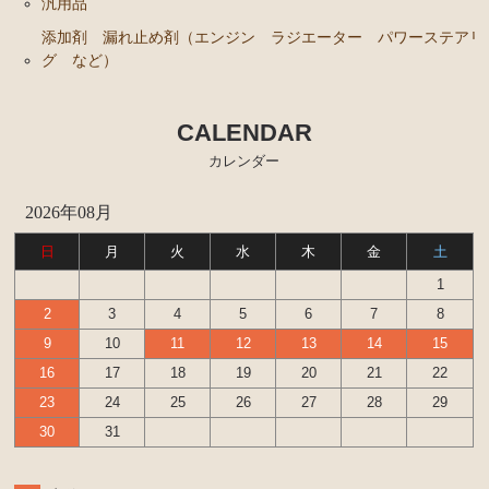
ンカップリング ホース類 など）
汎用品
添加剤 漏れ止め剤（エンジン ラジエーター パワーステアリ
ブレーキパーツ（マスターシリンダー リペアキッ
グ など）
ト ホース など）
クラッチパーツ（マスターシリンダー クラッチレリ
ーズシリンダー オーバーホールキット など）
CALENDAR
カレンダー
ステアリングパーツ（各種リペアキット ラックブー
ツ ラックエンド タイロッドエンド など）
2026年08月
燃料パーツ（ポンプ フィルター ダンパー センダ
ーゲージなど）
日
月
火
水
木
金
土
ウエザーストリップ
1
2
3
4
5
6
7
8
カローラ スプリンター カローラFX
9
10
11
12
13
14
15
エンジンパーツ 4A-GELU
16
17
18
19
20
21
22
23
24
25
26
27
28
29
80年代、90年代その他
30
31
クラッチパーツ（マスターシリンダー クラッチレリ
ーズシリンダー オーバーホールキット など）