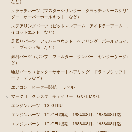
など）
ステアリングパーツ（各種リペアキット ラックブー
クラッチパーツ（マスターシリンダー クラッチレリーズシリン
ツ ラックエンド タイロッドエンド など）
ダー オーバーホールキット など）
足回りパーツ（アッパーマウント ベアリング ボー
ステアリングパーツ（ピットマンアーム アイドラーアーム タ
ルジョイント ブッシュ類 など）
イロッドエンド など）
足回りパーツ（アッパーマウント ベアリング ボールジョイン
燃料パーツ（ポンプ フィルター ダンパー センダ
ト ブッシュ類 など）
ーゲージなど）
燃料パーツ（ポンプ フィルター ダンパー センダーゲージな
駆動パーツ（センターサポートベアリング ドライブ
ど）
シャフトブーツ デフなど）
駆動パーツ（センターサポートベアリング ドライブシャフトブ
ウエザーストリップ
ーツ デフなど）
エアコン ヒーター関係
エアコン ヒーター関係
ラベル
マークⅡ クレスタ チェイサー GX71 MX71
マークⅡワゴン GX70G
エンジンパーツ 1G-GTEU
エンジンパーツ 1G-EU
エンジンパーツ 1G-GEU前期 1984年8月～1986年8月迄
エンジンパーツ 1G-FE
エンジンパーツ 1G-GEU後期 1986年8月～1988年8月迄
ブレーキパーツ（マスターシリンダー リペアキッ