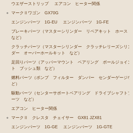
ウエザーストリップ
エアコン ヒーター関係
エンジンパーツ 7M-GE
マークⅡワゴン GX70G
ブレーキパーツ（マスターシリンダー リペアキッ
エンジンパーツ 1G-EU
エンジンパーツ 1G-FE
ト ホース など）
ブレーキパーツ（マスターシリンダー リペアキット ホース
クラッチパーツ（マスターシリンダー クラッチレリ
など）
ーズシリンダー オーバーホールキット など）
クラッチパーツ（マスターシリンダー クラッチレリーズシリン
ステアリングパーツ（各種リペアキット ラックブー
ダー オーバーホールキット など）
ツ ラックエンド タイロッドエンド など）
足回りパーツ（アッパーマウント ベアリング ボールジョイン
ト ブッシュ類 など）
燃料パーツ（ポンプ フィルター ダンパー センダ
ーゲージなど）
燃料パーツ（ポンプ フィルター ダンパー センダーゲージな
ど）
駆動パーツ（センターサポートベアリング ドライブ
シャフトブーツ デフなど）
駆動パーツ（センターサポートベアリング ドライブシャフトブ
ーツ など）
エアコン/ヒーター関係
エアコン ヒーター関係
マークⅡ クレスタ チェイサー JZX90 JZX91 JZX93 GX9
マークⅡ クレスタ チェイサー GX81 JZX81
0 SX90
エンジンパーツ 1G-GE
エンジンパーツ 1G-GTE
エンジンパーツ 1JZ-GE JZX90 JZX93