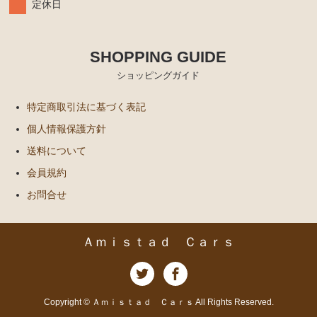
定休日
エンジンパーツ
イグナイター
SHOPPING GUIDE
汎用品
ショッピングガイド
添加剤 漏れ止め剤（エンジン ラジエーター パワー
特定商取引法に基づく表記
ステアリング など）
個人情報保護方針
送料について
会員規約
お問合せ
Ａｍｉｓｔａｄ Ｃａｒｓ
Copyright © Ａｍｉｓｔａｄ Ｃａｒｓ All Rights Reserved.