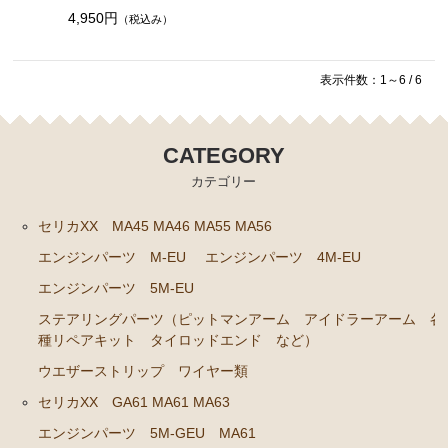
4,950円
（税込み）
クラッチパーツ（マスターシリンダー クラッチレリ
ーズシリンダー オーバーホールキット など）
表示件数：1～6 / 6
燃料パーツ（ポンプ フィルター ダンパー センダ
ーゲージなど）
スープラ JZA80
CATEGORY
カテゴリー
エンジンパーツ 2JZ-GTE JZA80
エンジンパーツ 2JZ-GE JZA80
セリカXX MA45 MA46 MA55 MA56
エンジンパーツ M-EU
エンジンパーツ 4M-EU
ソアラ GZ10 MZ10 MZ11 MZ12
エンジンパーツ 5M-EU
エンジンパーツ 5M-GEU MZ11
ステアリングパーツ（ピットマンアーム アイドラーアーム 各
エンジンパーツ 6M-GEU MZ12
種リペアキット タイロッドエンド など）
エンジンパーツ M-TEU MZ10
ウエザーストリップ ワイヤー類
エンジンパーツ 1G-GEU GZ10
セリカXX GA61 MA61 MA63
エンジンパーツ 5M-GEU MA61
エンジンパーツ 1G-EU GZ10