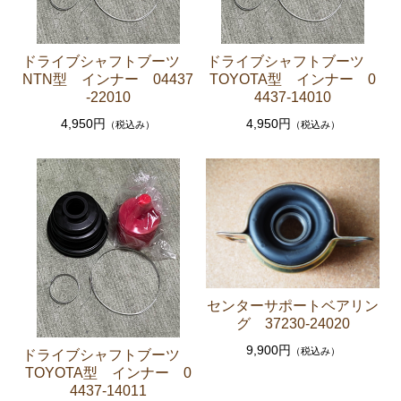
ーゲージ ホースなど）
駆動パーツ（センターサポートベアリング ドライブ
ドライブシャフトブーツ
ドライブシャフトブーツ
シャフトブーツ デフなど）
NTN型 インナー 04437
TOYOTA型 インナー 0
-22010
4437-14010
ラベル
4,950円
4,950円
（税込み）
（税込み）
エアコン ヒーター関係
スープラ GA70 GA70H MA70 JZA70
エンジンパーツ 7M-GTEU MA70
エンジンパーツ 1JZ-GTE JZA70
エンジンパーツ 1G-GTEU GA70 GA70H
エンジンパーツ 1G-GEU GA70
センターサポートベアリン
エンジンパーツ 1G-EU GA70
グ 37230-24020
エンジンパーツ 1G-FE GA70
9,900円
（税込み）
ドライブシャフトブーツ
TOYOTA型 インナー 0
ブレーキパーツ（マスターシリンダー リペアキッ
4437-14011
ト ホース など）