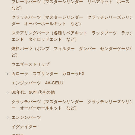
カローラレビン スプリンタートレノ AE86
ブレーキパーツ（マスターシリンダー リペアキット ホース
など）
エンジンパーツ 4A-GEU
クラッチパーツ（マスターシリンダー クラッチレリーズシリン
ブレーキパーツ（マスターシリンダー リペアキッ
ダー オーバーホールキット など）
ト ホース など）
ステアリングパーツ（各種リペアキット ラックブーツ ラック
クラッチパーツ（マスターシリンダー クラッチレリ
エンド タイロッドエンド など）
ーズシリンダー オーバーホールキット など）
燃料パーツ（ポンプ フィルター ダンパー センダーゲージな
ど）
足廻りパーツ（アッパーマウント ベアリング ボー
ルジョイント など）
ウエザーストリップ
燃料パーツ（ポンプ フィルター など）
カローラ スプリンター カローラFX
駆動パーツ（センターサポートベアリング ドライブ
エンジンパーツ 4A-GELU
シャフトブーツ など）
80年代、90年代その他
MR2 AW11
クラッチパーツ（マスターシリンダー クラッチレリーズシリン
ー オーバーホールキット など）
エンジン電装パーツ（イグニッションコイル デスビ
エンジンパーツ
キャップ ローター センサー など）
イグナイター
冷却パーツ（ポンプ サーモスタット ファン ファ