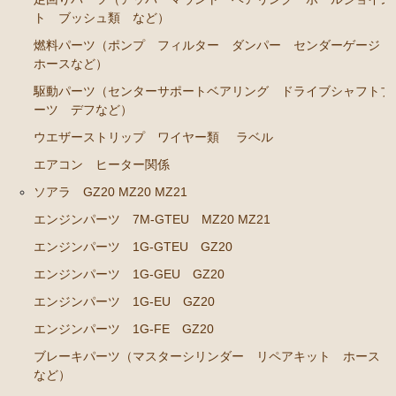
ト ブッシュ類 など）
ブレーキパーツ（マスターシリンダー リペアキッ
燃料パーツ（ポンプ フィルター ダンパー センダーゲージ
ト ホース など）
ホースなど）
クラッチパーツ（マスターシリンダー クラッチレリ
駆動パーツ（センターサポートベアリング ドライブシャフトブ
ーズシリンダー オーバーホールキット など）
ーツ デフなど）
ステアリングパーツ（ピットマンアーム アイドラー
ウエザーストリップ ワイヤー類
ラベル
アーム タイロッドエンド など）
エアコン ヒーター関係
足回りパーツ（アッパーマウント ベアリング ボー
ソアラ GZ20 MZ20 MZ21
ルジョイント ブッシュ類 など）
エンジンパーツ 7M-GTEU MZ20 MZ21
燃料パーツ（ポンプ フィルター ダンパー センダ
ーゲージなど）
エンジンパーツ 1G-GTEU GZ20
駆動パーツ（センターサポートベアリング ドライブ
エンジンパーツ 1G-GEU GZ20
シャフトブーツ デフなど）
エンジンパーツ 1G-EU GZ20
エアコン ヒーター関係
エンジンパーツ 1G-FE GZ20
ラベル
ブレーキパーツ（マスターシリンダー リペアキット ホース
など）
マークⅡ クレスタ チェイサー GX71 MX71