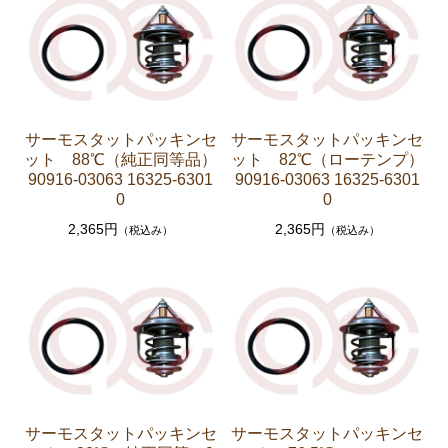
エンジンパーツ 1G-GTEU
エンジンパーツ 1G-GEU前期 1984年8月～1986年8
月迄
エンジンパーツ 1G-GEU後期 1986年8月～1988年8
サーモスタットパッキンセ
サーモスタットパッキンセ
月迄
ット 88℃（純正同等品）
ット 82℃（ローテンプ）
エンジンパーツ 1G-EU
90916-03063 16325-6301
90916-03063 16325-6301
0
0
エンジンパーツ M-TEU
2,365円
2,365円
（税込み）
（税込み）
エンジンパーツ（ガスケット類）
エンジンパーツ（マウント 他）
冷却パーツ（ポンプ サーモスタット ファン ファ
ンカップリング ホース類 など）
ブレーキパーツ（マスターシリンダー リペアキッ
ト ホース など）
クラッチパーツ（マスターシリンダー クラッチレリ
サーモスタットパッキンセ
サーモスタットパッキンセ
ーズシリンダー オーバーホールキット など）