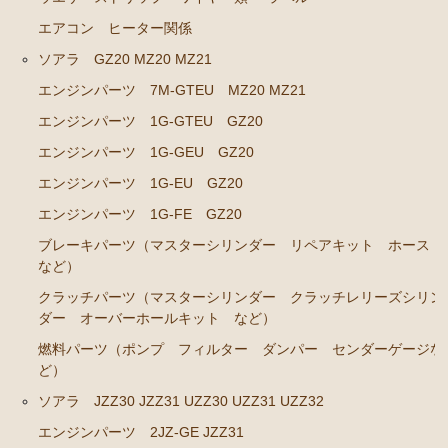
エアコン ヒーター関係
ステアリングパーツ（ピットマンアーム アイドラー
アーム タイロッドエンド など）
ソアラ GZ20 MZ20 MZ21
足回りパーツ（ベアリング ボールジョイント ブッ
エンジンパーツ 7M-GTEU MZ20 MZ21
シュ類 など）
エンジンパーツ 1G-GTEU GZ20
燃料パーツ（ポンプ フィルター ダンパー センダ
エンジンパーツ 1G-GEU GZ20
ーゲージ ホースなど）
エンジンパーツ 1G-EU GZ20
駆動パーツ（センターサポートベアリング ドライブ
エンジンパーツ 1G-FE GZ20
シャフトブーツ デフなど）
ブレーキパーツ（マスターシリンダー リペアキット ホース
ラベル
など）
クラウンGS130/G GS131 131H JZS131 133 135 MS135
クラッチパーツ（マスターシリンダー クラッチレリーズシリン
137
ダー オーバーホールキット など）
燃料パーツ（ポンプ フィルター ダンパー センダーゲージな
エンジンパーツ 1UZ-FE
ど）
エンジンパーツ 7M-GE
ソアラ JZZ30 JZZ31 UZZ30 UZZ31 UZZ32
エンジンパーツ 2JZ-GE JZS133 JZS135
エンジンパーツ 2JZ-GE JZZ31