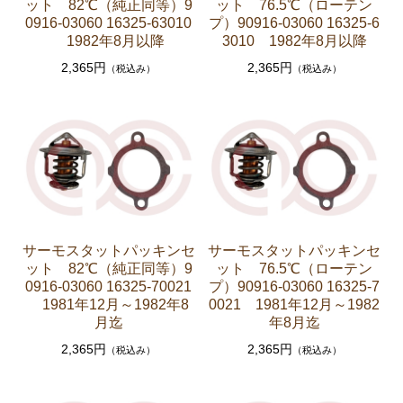
ット 82℃（純正同等）9
ット 76.5℃（ローテン
0916-03060 16325-63010
プ）90916-03060 16325-6
ステアリングパーツ（各種リペアキット ラックブー
1982年8月以降
3010 1982年8月以降
ツ ラックエンド タイロッドエンド など）
2,365円
2,365円
（税込み）
（税込み）
足回りパーツ（アッパーマウント ベアリング ボー
ルジョイント ブッシュ類 など）
燃料パーツ（ポンプ フィルター ダンパー センダ
ーゲージなど）
駆動パーツ（センターサポートベアリング ドライブ
シャフトブーツ デフなど）
ウエザーストリップ
サーモスタットパッキンセ
サーモスタットパッキンセ
エアコン ヒーター関係
ット 82℃（純正同等）9
ット 76.5℃（ローテン
0916-03060 16325-70021
プ）90916-03060 16325-7
マークⅡワゴン GX70G
1981年12月～1982年8
0021 1981年12月～1982
月迄
年8月迄
エンジンパーツ 1G-EU
2,365円
2,365円
（税込み）
（税込み）
エンジンパーツ 1G-FE
ブレーキパーツ（マスターシリンダー リペアキッ