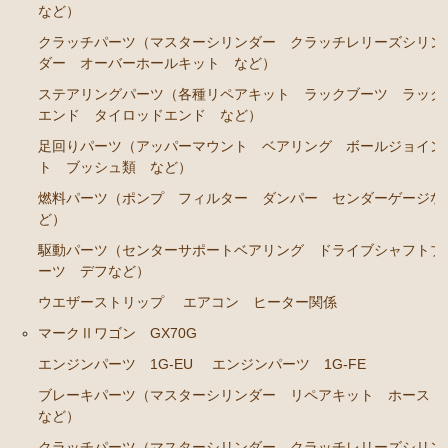
RA45 RA46）
など）
ステアリングパーツ（各種リペアキット ラックブー
クラッチパーツ（マスターシリンダー クラッチレリーズシリン
ツ ラックエンド タイロッドエンド など）
ダー オーバーホールキット など）
ステアリングパーツ（各種リペアキット ラックブーツ ラック
駆動パーツ（センターサポートベアリング ドライブ
エンド タイロッドエンド など）
シャフトブーツ など）
足回りパーツ（アッパーマウント ベアリング ボールジョイン
セリカカリーナRA63 TA61 TA63 TA64AA63コロナRT14
ト ブッシュ類 など）
1 AT141 TT142
燃料パーツ（ポンプ フィルター ダンパー センダーゲージな
エンジンパーツ 3T-GTEU
ど）
エンジンパーツ 4T-GTEU
駆動パーツ（センターサポートベアリング ドライブシャフトブ
ーツ デフなど）
エンジンパーツ 4A-GEU
ウエザーストリップ
エアコン ヒーター関係
エンジンパーツ 2T-GEU
マークⅡワゴン GX70G
エンジンパーツ 18R-GEU
エンジンパーツ 1G-EU
エンジンパーツ 1G-FE
エンジンパーツ（マウント 他）
ブレーキパーツ（マスターシリンダー リペアキット ホース
など）
排気パーツ（Exhaust Parts）
クラッチパーツ（マスターシリンダー クラッチレリーズシリン