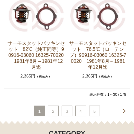
ト ホース など）
クラッチパーツ（マスターシリンダー クラッチレリ
ーズシリンダー オーバーホールキット など）
足回りパーツ（アッパーマウント ベアリング ボー
ルジョイント ブッシュ類 など）
サーモスタットパッキンセ
サーモスタットパッキンセ
燃料パーツ（ポンプ フィルター ダンパー センダ
ット 82℃（純正同等）9
ット 76.5℃（ローテン
ーゲージなど）
0916-03060 16325-70020
プ）90916-03060 16325-7
1981年8月～1981年12
0020 1981年8月～1981
駆動パーツ（センターサポートベアリング ドライブ
月迄
年12月迄
シャフトブーツ など）
2,365円
2,365円
（税込み）
（税込み）
エアコン ヒーター関係
マークⅡ クレスタ チェイサー GX81 JZX81
表示件数：1～30 / 178
エンジンパーツ 1G-GE
1
2
3
4
5
エンジンパーツ 1G-GTE
エンジンパーツ 1JZ-GTE
CATEGORY
エンジンパーツ 1G-FE