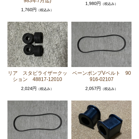
983年7月迄)
ソアラ JZZ30 JZZ31 UZZ30 UZZ31 UZZ32
1,980円
（税込み）
1,760円
（税込み）
エンジンパーツ 2JZ-GE JZZ31
ブレーキパーツ（マスターシリンダー リペアキッ
ト ホース など）
コロナマークⅡ チェイサー MX3# MX4#
エンジンパーツ M-EU
マークⅡ クレスタ チェイサーGX50 51 GX60 61 MX51 6
リア スタビライザークッ
ベーンポンプVベルト 90
1 63 RX63
ション 48817-12010
916-02107
エンジンパーツ 1G-GEU
2,024円
2,057円
（税込み）
（税込み）
エンジンパーツ 1G-EU
エンジンパーツ M-TEU
エンジンパーツ 5M-EU
エンジンパーツ 18R-GEU
エンジンパーツ（マウント 他）