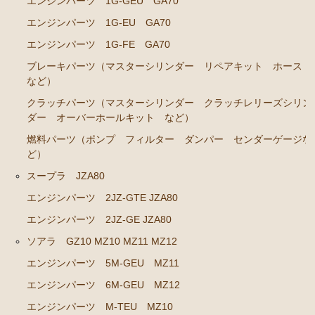
エンジンパーツ 1G-GEU GA70
エンジンパーツ M-TEU
エンジンパーツ 1G-EU GA70
エンジンパーツ M-EU
エンジンパーツ 1G-FE GA70
エンジンパーツ 1G-EU
ブレーキパーツ（マスターシリンダー リペアキット ホース
エンジンパーツ（マウント 他）
など）
ブレーキパーツ（マスターシリンダー リペアキッ
クラッチパーツ（マスターシリンダー クラッチレリーズシリン
ト ホース など）
ダー オーバーホールキット など）
燃料パーツ（ポンプ フィルター ダンパー センダーゲージな
クラッチパーツ（マスターシリンダー クラッチレリ
ど）
ーズシリンダー オーバーホールキット など）
スープラ JZA80
ステアリングパーツ（ピットマンアーム アイドラー
アーム タイロッドエンド など）
エンジンパーツ 2JZ-GTE JZA80
足回りパーツ（ベアリング ボールジョイント アー
エンジンパーツ 2JZ-GE JZA80
ムブッシュ類 など）
ソアラ GZ10 MZ10 MZ11 MZ12
燃料パーツ（ポンプ フィルター ダンパー センダ
エンジンパーツ 5M-GEU MZ11
ーゲージなど）
エンジンパーツ 6M-GEU MZ12
駆動パーツ（センターサポートベアリング ドライブ
エンジンパーツ M-TEU MZ10
シャフトブーツ など）