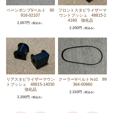
ブレーキパーツ（マスターシリンダー リペアキッ
ベーンポンプVベルト 90
フロントスタビライザーマ
ト ホース など）
916-02107
ウントブッシュ 48815-1
4160 強化品
クラッチパーツ（マスターシリンダー クラッチレリ
2,057円
（税込み）
ーズシリンダー オーバーホールキット など）
2,200円
（税込み）
ステアリングパーツ（ピットマンアーム アイドラー
アーム タイロッドエンド など）
足回りパーツ（アッパーマウント ベアリング ボー
ルジョイント ブッシュ類 など）
燃料パーツ（ポンプ フィルター ダンパー センダ
ーゲージなど）
駆動パーツ（センターサポートベアリング ドライブ
リアスタビライザーマウン
クーラーVベルトＮo1 99
シャフトブーツ デフなど）
トブッシュ 48815-14030
364-00860
強化品
2,310円
エアコン ヒーター関係
（税込み）
2,200円
（税込み）
ラベル
マークⅡ クレスタ チェイサー GX71 MX71