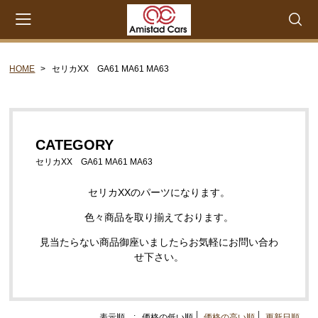
HOME
セリカXX GA61 MA61 MA63
会員登録
マイページ
カート
CATEGORY
CATEGORY
セリカXX MA45 MA46 MA55 MA56
セリカXX GA61 MA61 MA63
エンジンパーツ M-EU
セリカXXのパーツになります。
エンジンパーツ 4M-EU
色々商品を取り揃えております。
エンジンパーツ 5M-EU
見当たらない商品御座いましたらお気軽にお問い合わ
ステアリングパーツ（ピットマンアーム アイドラー
せ下さい。
アーム 各種リペアキット タイロッドエンド な
ど）
ウエザーストリップ ワイヤー類
表示順 :
価格の低い順
価格の高い順
更新日順