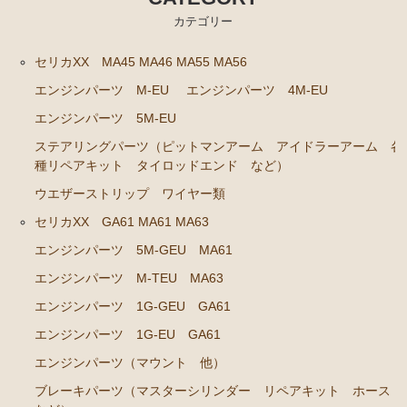
カテゴリー
エンジンパーツ 7M-GE
ブレーキパーツ（マスターシリンダー リペアキッ
セリカXX MA45 MA46 MA55 MA56
ト ホース など）
エンジンパーツ M-EU
エンジンパーツ 4M-EU
クラッチパーツ（マスターシリンダー クラッチレリ
エンジンパーツ 5M-EU
ーズシリンダー オーバーホールキット など）
ステアリングパーツ（ピットマンアーム アイドラーアーム 各
ステアリングパーツ（各種リペアキット ラックブー
種リペアキット タイロッドエンド など）
ツ ラックエンド タイロッドエンド など）
ウエザーストリップ ワイヤー類
燃料パーツ（ポンプ フィルター ダンパー センダ
セリカXX GA61 MA61 MA63
ーゲージなど）
エンジンパーツ 5M-GEU MA61
駆動パーツ（センターサポートベアリング ドライブ
エンジンパーツ M-TEU MA63
シャフトブーツ デフなど）
エンジンパーツ 1G-GEU GA61
エアコン/ヒーター関係
エンジンパーツ 1G-EU GA61
マークⅡ クレスタ チェイサー JZX90 JZX91 JZX93 GX9
エンジンパーツ（マウント 他）
0 SX90
ブレーキパーツ（マスターシリンダー リペアキット ホース
エンジンパーツ 1JZ-GE JZX90 JZX93