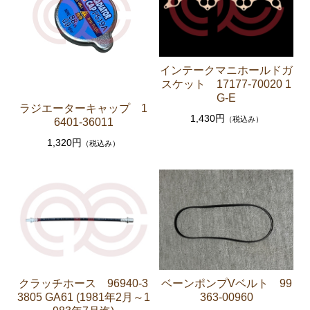
エアコン ヒーター関係
ソアラ GZ20 MZ20 MZ21
インテークマニホールドガ
エンジンパーツ 7M-GTEU MZ20 MZ21
スケット 17177-70020 1
G-E
エンジンパーツ 1G-GTEU GZ20
ラジエーターキャップ 1
1,430円
（税込み）
6401-36011
エンジンパーツ 1G-GEU GZ20
1,320円
（税込み）
エンジンパーツ 1G-EU GZ20
エンジンパーツ 1G-FE GZ20
ブレーキパーツ（マスターシリンダー リペアキッ
ト ホース など）
クラッチパーツ（マスターシリンダー クラッチレリ
ーズシリンダー オーバーホールキット など）
燃料パーツ（ポンプ フィルター ダンパー センダ
クラッチホース 96940-3
ベーンポンプVベルト 99
ーゲージなど）
3805 GA61 (1981年2月～1
363-00960