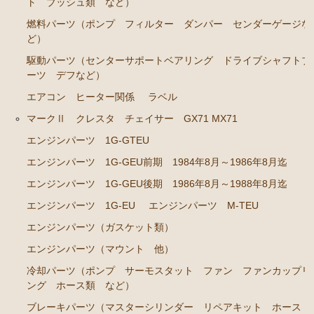
ト ブッシュ類 など）
GS141
燃料パーツ（ポンプ フィルター ダンパー センダーゲージな
エンジンパーツ 2JZ-GE JZS143 JZS145 JZS147 JZ
ど）
S149
駆動パーツ（センターサポートベアリング ドライブシャフトブ
ーツ デフなど）
エンジンパーツ 1JZ-GE JZX141
エアコン ヒーター関係
ラベル
エンジンパーツ 1G-FE GS141
マークⅡ クレスタ チェイサー GX71 MX71
クラウン/クラウンマジェスタ JZS15# UZS151 155 157
エンジンパーツ 1G-GTEU
GS151 GS151H
エンジンパーツ 1G-GEU前期 1984年8月～1986年8月迄
エンジンパーツ 2JZ-GE JZS155
エンジンパーツ 1G-GEU後期 1986年8月～1988年8月迄
エンジンパーツ 1JZ-GE JZS151 JZS153
エンジンパーツ 1G-EU
エンジンパーツ M-TEU
エンジンパーツ 1G-FE GS151 GS151H
エンジンパーツ（ガスケット類）
アリスト JZS147 UZS143
エンジンパーツ（マウント 他）
冷却パーツ（ポンプ サーモスタット ファン ファンカップリ
2JZ-GE JZS147
ング ホース類 など）
セリカ カリーナ（TA40 TA42 TA45 TA46 TA47 RA40
ブレーキパーツ（マスターシリンダー リペアキット ホース