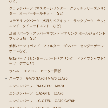
など）
エンジンパーツ 2J-GE JZX91
クラッチパーツ（マスターシリンダー クラッチレリーズシリン
ダー オーバーホールキット など）
エンジンパーツ 1G-FE GX90
ステアリングパーツ（各種リペアキット ラックブーツ ラック
クラッチパーツ（マスターシリンダー クラッチレリ
エンド タイロッドエンド など）
ーズシリンダー オーバーホールキット など）
足回りパーツ（アッパーマウント ベアリング ボールジョイント
ブッシュ類 など）
マークⅡ クレスタ チェイサー JZX100 JZX101 JZX105
GX100 GX105
燃料パーツ（ポンプ フィルター ダンパー センダーゲージ
ホースなど）
エンジンパーツ 2JZ-GE JZX101
駆動パーツ（センターサポートベアリング ドライブシャフトブ
エンジンパーツ 1G-FE GX100
ーツ デフなど）
クラッチパーツ（マスターシリンダー クラッチレリ
ラベル
エアコン ヒーター関係
ーズシリンダー オーバーホールキット など）
スープラ GA70 GA70H MA70 JZA70
クラウン GS110 MS110 MS112
エンジンパーツ 7M-GTEU MA70
エンジンパーツ 5M-GEU
エンジンパーツ 1JZ-GTE JZA70
エンジンパーツ 1G-GTEU GA70 GA70H
エンジンパーツ 5Ｍ-EU