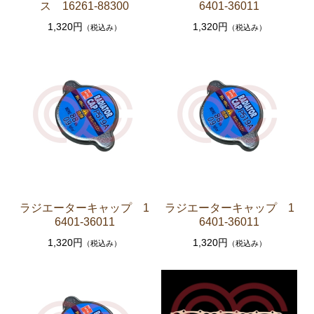
ス 16261-88300
6401-36011
エンジンパーツ 共通（マウント イグニッションコ
1,320円
1,320円
（税込み）
（税込み）
イル センサー デスビローターキャップ 他）
ブレーキパーツ（マスターシリンダー リペアキッ
ト ホース など）
クラッチパーツ（マスターシリンダー クラッチレリ
ーズシリンダー オーバーホールキット など）
ステアリングパーツ（各種リペアキット ラックブー
ツ ラックエンド タイロッドエンド など）
足回りパーツ（アッパーマウント ベアリング ボー
ルジョイント ブッシュ類 など）
ラジエーターキャップ 1
ラジエーターキャップ 1
燃料パーツ（ポンプ フィルター ダンパー センダ
6401-36011
6401-36011
ーゲージ ホースなど）
1,320円
1,320円
（税込み）
（税込み）
駆動パーツ（センターサポートベアリング ドライブ
シャフトブーツ デフなど）
ウエザーストリップ ワイヤー類
ラベル