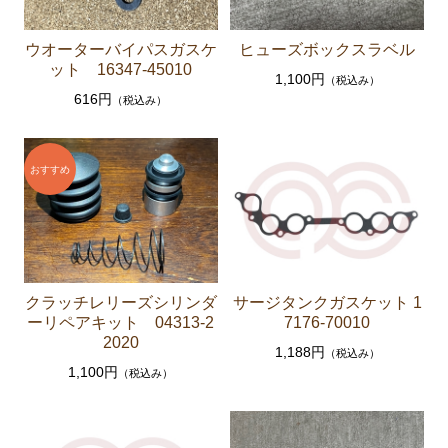
ーゲージ ホースなど）
ウオーターバイパスガスケ
ヒューズボックスラベル
駆動パーツ（センターサポートベアリング ドライブ
ット 16347-45010
シャフトブーツ デフなど）
1,100円
（税込み）
616円
（税込み）
ラベル
エアコン ヒーター関係
スープラ GA70 GA70H MA70 JZA70
エンジンパーツ 7M-GTEU MA70
エンジンパーツ 1JZ-GTE JZA70
エンジンパーツ 1G-GTEU GA70 GA70H
クラッチレリーズシリンダ
サージタンクガスケット 1
エンジンパーツ 1G-GEU GA70
ーリペアキット 04313-2
7176-70010
2020
1,188円
（税込み）
エンジンパーツ 1G-EU GA70
1,100円
（税込み）
エンジンパーツ 1G-FE GA70
ブレーキパーツ（マスターシリンダー リペアキッ
ト ホース など）