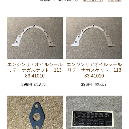
セリカXX GA61 MA61 MA63
エンジンパーツ 5M-GEU MA61
エンジンパーツ M-TEU MA63
エンジンパーツ 1G-GEU GA61
エンジンパーツ 1G-EU GA61
エンジンパーツ（マウント 他）
ブレーキパーツ（マスターシリンダー リペアキッ
エンジンリアオイルシール
エンジンリアオイルシール
ト ホース など）
リテーナガスケット 113
リテーナガスケット 113
83-41010
83-41010
クラッチパーツ（マスターシリンダー クラッチレリ
396円
396円
（税込み）
（税込み）
ーズシリンダー オーバーホールキット など）
ステアリングパーツ（各種リペアキット ラックブー
ツ ラックエンド タイロッドエンド など）
足回りパーツ（アッパーマウント ベアリング ボールジ
ョイント ブッシュ類 など）
燃料パーツ（ポンプ フィルター ダンパー センダ