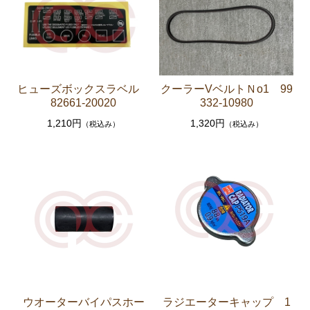
クラッチパーツ（マスターシリンダー クラッチレリ
ーズシリンダー オーバーホールキット など）
燃料パーツ（ポンプ フィルター ダンパー センダ
ーゲージなど）
ヒューズボックスラベル
クーラーVベルトＮo1 99
82661-20020
332-10980
スープラ JZA80
1,210円
1,320円
（税込み）
（税込み）
エンジンパーツ 2JZ-GTE JZA80
エンジンパーツ 2JZ-GE JZA80
ソアラ GZ10 MZ10 MZ11 MZ12
エンジンパーツ 5M-GEU MZ11
エンジンパーツ 6M-GEU MZ12
エンジンパーツ M-TEU MZ10
エンジンパーツ 1G-GEU GZ10
エンジンパーツ 1G-EU GZ10
ウオーターバイパスホー
ラジエーターキャップ 1