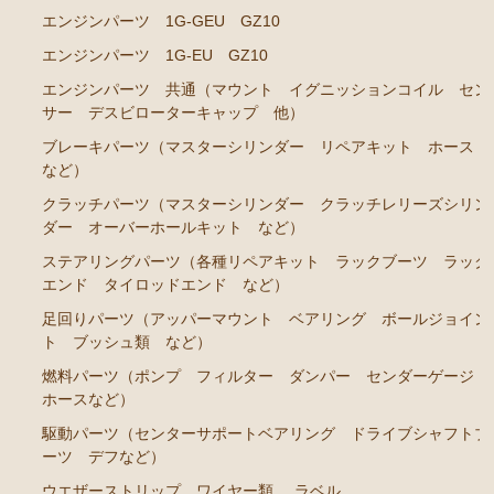
エンジンパーツ 1G-GEU GZ10
クラウン GS120 GS121 MS123 MS125
エンジンパーツ 1G-EU GZ10
エンジンパーツ 5Ｍ-GEU MS123
エンジンパーツ 共通（マウント イグニッションコイル セン
サー デスビローターキャップ 他）
エンジンパーツ 6M-GEU MS125
ブレーキパーツ（マスターシリンダー リペアキット ホース
エンジンパーツ M-TEU
など）
エンジンパーツ 1G-GZEU
クラッチパーツ（マスターシリンダー クラッチレリーズシリン
ダー オーバーホールキット など）
エンジンパーツ 1G-GEU
ステアリングパーツ（各種リペアキット ラックブーツ ラック
エンジンパーツ 1G-EU
エンド タイロッドエンド など）
エンジンパーツ（マウント 他）
足回りパーツ（アッパーマウント ベアリング ボールジョイン
ト ブッシュ類 など）
冷却パーツ（ポンプ サーモスタット ファン ファ
ンカップリング ホース類 など）
燃料パーツ（ポンプ フィルター ダンパー センダーゲージ
ホースなど）
ブレーキパーツ（マスターシリンダー リペアキッ
ト ホース など）
駆動パーツ（センターサポートベアリング ドライブシャフトブ
ーツ デフなど）
クラッチパーツ（マスターシリンダー クラッチレリ
ウエザーストリップ ワイヤー類
ラベル
ーズシリンダー オーバーホールキット など）