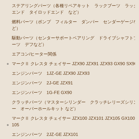
カローラレビン スプリンタートレノ AE86
ステアリングパーツ（各種リペアキット ラックブーツ ラック
エンジンパーツ 4A-GEU
エンド タイロッドエンド など）
燃料パーツ（ポンプ フィルター ダンパー センダーゲージな
ブレーキパーツ（マスターシリンダー リペアキッ
ど）
ト ホース など）
駆動パーツ（センターサポートベアリング ドライブシャフトブ
クラッチパーツ（マスターシリンダー クラッチレリ
ーツ デフなど）
ーズシリンダー オーバーホールキット など）
エアコン/ヒーター関係
足廻りパーツ（アッパーマウント ベアリング ボー
マークⅡ クレスタ チェイサー JZX90 JZX91 JZX93 GX90 SX90
ルジョイント など）
エンジンパーツ 1JZ-GE JZX90 JZX93
燃料パーツ（ポンプ フィルター など）
エンジンパーツ 2J-GE JZX91
駆動パーツ（センターサポートベアリング ドライブ
シャフトブーツ など）
エンジンパーツ 1G-FE GX90
クラッチパーツ（マスターシリンダー クラッチレリーズシリン
MR2 AW11
ー オーバーホールキット など）
エンジン電装パーツ（イグニッションコイル デスビ
マークⅡ クレスタ チェイサー JZX100 JZX101 JZX105 GX100 
キャップ ローター センサー など）
105
冷却パーツ（ポンプ サーモスタット ファン ファ
エンジンパーツ 2JZ-GE JZX101