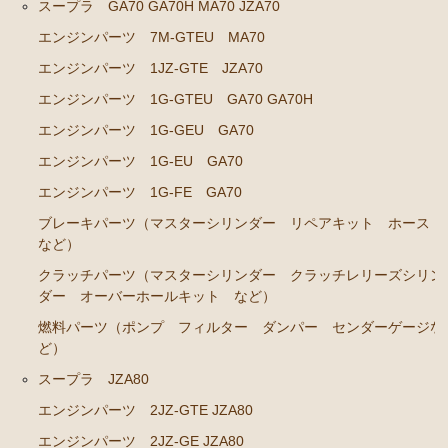
スープラ GA70 GA70H MA70 JZA70
エンジンパーツ 共通（マウント イグニッションコ
エンジンパーツ 7M-GTEU MA70
イル センサー デスビローターキャップ 他）
エンジンパーツ 1JZ-GTE JZA70
ブレーキパーツ（マスターシリンダー リペアキッ
ト ホース など）
エンジンパーツ 1G-GTEU GA70 GA70H
エンジンパーツ 1G-GEU GA70
クラッチパーツ（マスターシリンダー クラッチレリ
ーズシリンダー オーバーホールキット など）
エンジンパーツ 1G-EU GA70
ステアリングパーツ（各種リペアキット ラックブー
エンジンパーツ 1G-FE GA70
ツ ラックエンド タイロッドエンド など）
ブレーキパーツ（マスターシリンダー リペアキット ホース
など）
足回りパーツ（アッパーマウント ベアリング ボー
ルジョイント ブッシュ類 など）
クラッチパーツ（マスターシリンダー クラッチレリーズシリン
ダー オーバーホールキット など）
燃料パーツ（ポンプ フィルター ダンパー センダ
ーゲージ ホースなど）
燃料パーツ（ポンプ フィルター ダンパー センダーゲージな
ど）
駆動パーツ（センターサポートベアリング ドライブ
シャフトブーツ デフなど）
スープラ JZA80
エンジンパーツ 2JZ-GTE JZA80
ウエザーストリップ ワイヤー類
エンジンパーツ 2JZ-GE JZA80
ラベル