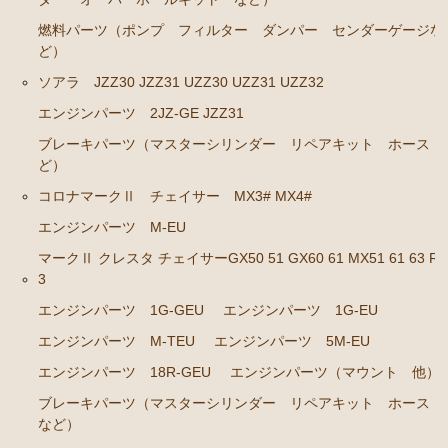
燃料パーツ（ポンプ フィルター ダンパー センダーゲージな
ブレーキパーツ（マスターシリンダー リペアキッ
ど）
ト ホース など）
ソアラ JZZ30 JZZ31 UZZ30 UZZ31 UZZ32
クラッチパーツ（マスターシリンダー クラッチレリ
ーズシリンダー オーバーホールキット など）
エンジンパーツ 2JZ-GE JZZ31
ステアリングパーツ（ピットマンアーム アイドラー
ブレーキパーツ（マスターシリンダー リペアキット ホース 
アーム タイロッドエンド など）
ど）
コロナマークⅡ チェイサー MX3# MX4#
足回りパーツ（アッパーマウント ベアリング ボー
ルジョイント ブッシュ類 など）
エンジンパーツ M-EU
燃料パーツ（ポンプ フィルター ダンパー センダ
マークⅡ クレスタ チェイサーGX50 51 GX60 61 MX51 61 63 RX
ーゲージなど）
3
エンジンパーツ 1G-GEU
エンジンパーツ 1G-EU
駆動パーツ（センターサポートベアリング ドライブ
シャフトブーツ デフなど）
エンジンパーツ M-TEU
エンジンパーツ 5M-EU
エアコン ヒーター関係
エンジンパーツ 18R-GEU
エンジンパーツ（マウント 他）
ラベル
ブレーキパーツ（マスターシリンダー リペアキット ホース
など）
マークⅡ クレスタ チェイサー GX71 MX71