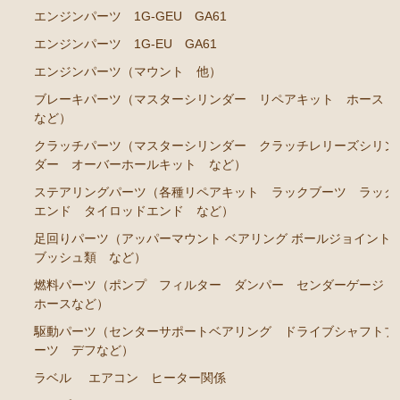
エンジンパーツ 1G-GEU GA61
クラッチパーツ（マスターシリンダー クラッチレリ
エンジンパーツ 1G-EU GA61
ーズシリンダー オーバーホールキット など）
エンジンパーツ（マウント 他）
燃料パーツ（ポンプ フィルター ダンパー センダ
ーゲージなど）
ブレーキパーツ（マスターシリンダー リペアキット ホース
など）
スープラ JZA80
クラッチパーツ（マスターシリンダー クラッチレリーズシリン
ダー オーバーホールキット など）
エンジンパーツ 2JZ-GTE JZA80
ステアリングパーツ（各種リペアキット ラックブーツ ラック
エンジンパーツ 2JZ-GE JZA80
エンド タイロッドエンド など）
ソアラ GZ10 MZ10 MZ11 MZ12
足回りパーツ（アッパーマウント ベアリング ボールジョイント
ブッシュ類 など）
エンジンパーツ 5M-GEU MZ11
燃料パーツ（ポンプ フィルター ダンパー センダーゲージ
エンジンパーツ 6M-GEU MZ12
ホースなど）
エンジンパーツ M-TEU MZ10
駆動パーツ（センターサポートベアリング ドライブシャフトブ
ーツ デフなど）
エンジンパーツ 1G-GEU GZ10
ラベル
エアコン ヒーター関係
エンジンパーツ 1G-EU GZ10