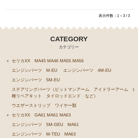
ーゲージ ホースなど）
表示件数：1～3 / 3
駆動パーツ（センターサポートベアリング ドライブ
シャフトブーツ デフなど）
ラベル
CATEGORY
エアコン ヒーター関係
カテゴリー
スープラ GA70 GA70H MA70 JZA70
セリカXX MA45 MA46 MA55 MA56
エンジンパーツ 7M-GTEU MA70
エンジンパーツ M-EU
エンジンパーツ 4M-EU
エンジンパーツ 1JZ-GTE JZA70
エンジンパーツ 5M-EU
エンジンパーツ 1G-GTEU GA70 GA70H
ステアリングパーツ（ピットマンアーム アイドラーアーム 各
種リペアキット タイロッドエンド など）
エンジンパーツ 1G-GEU GA70
ウエザーストリップ ワイヤー類
エンジンパーツ 1G-EU GA70
セリカXX GA61 MA61 MA63
エンジンパーツ 1G-FE GA70
エンジンパーツ 5M-GEU MA61
ブレーキパーツ（マスターシリンダー リペアキッ
エンジンパーツ M-TEU MA63
ト ホース など）