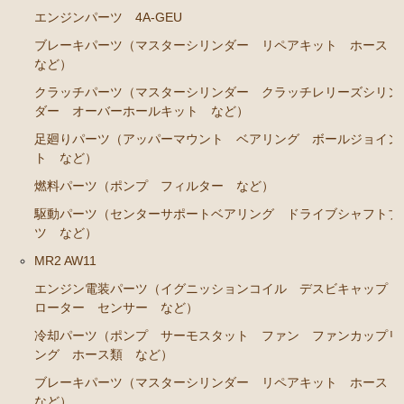
RA45 RA46）
エンジンパーツ 4A-GEU
ステアリングパーツ（各種リペアキット ラックブー
ブレーキパーツ（マスターシリンダー リペアキット ホース
ツ ラックエンド タイロッドエンド など）
など）
駆動パーツ（センターサポートベアリング ドライブ
クラッチパーツ（マスターシリンダー クラッチレリーズシリン
シャフトブーツ など）
ダー オーバーホールキット など）
足廻りパーツ（アッパーマウント ベアリング ボールジョイン
セリカカリーナRA63 TA61 TA63 TA64AA63コロナRT14
ト など）
1 AT141 TT142
燃料パーツ（ポンプ フィルター など）
エンジンパーツ 3T-GTEU
駆動パーツ（センターサポートベアリング ドライブシャフトブ
エンジンパーツ 4T-GTEU
ツ など）
エンジンパーツ 4A-GEU
MR2 AW11
エンジンパーツ 2T-GEU
エンジン電装パーツ（イグニッションコイル デスビキャップ
ローター センサー など）
エンジンパーツ 18R-GEU
冷却パーツ（ポンプ サーモスタット ファン ファンカップリ
エンジンパーツ（マウント 他）
ング ホース類 など）
排気パーツ（Exhaust Parts）
ブレーキパーツ（マスターシリンダー リペアキット ホース
など）