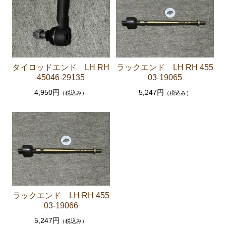
セリカXX GA61 MA61 MA63
エンジンパーツ 5M-GEU MA61
エンジンパーツ M-TEU MA63
エンジンパーツ 1G-GEU GA61
タイロッドエンド LH RH
ラックエンド LH RH 455
エンジンパーツ 1G-EU GA61
45046-29135
03-19065
4,950円
5,247円
（税込み）
（税込み）
エンジンパーツ（マウント 他）
ブレーキパーツ（マスターシリンダー リペアキッ
ト ホース など）
クラッチパーツ（マスターシリンダー クラッチレリ
ーズシリンダー オーバーホールキット など）
ステアリングパーツ（各種リペアキット ラックブー
ツ ラックエンド タイロッドエンド など）
ラックエンド LH RH 455
足回りパーツ（アッパーマウント ベアリング ボールジ
03-19066
ョイント ブッシュ類 など）
5,247円
（税込み）
燃料パーツ（ポンプ フィルター ダンパー センダ