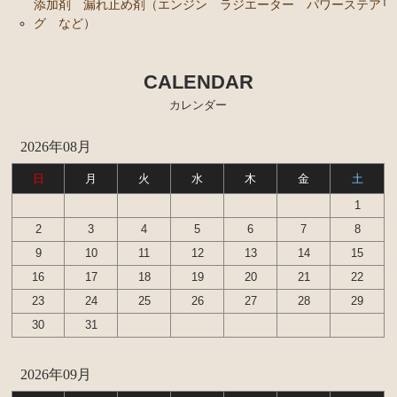
カローラレビン スプリンタートレノ AE86
添加剤 漏れ止め剤（エンジン ラジエーター パワーステアリ
グ など）
エンジンパーツ 4A-GEU
ブレーキパーツ（マスターシリンダー リペアキッ
CALENDAR
ト ホース など）
カレンダー
クラッチパーツ（マスターシリンダー クラッチレリ
ーズシリンダー オーバーホールキット など）
2026年08月
足廻りパーツ（アッパーマウント ベアリング ボー
日
月
火
水
木
金
土
ルジョイント など）
1
燃料パーツ（ポンプ フィルター など）
2
3
4
5
6
7
8
駆動パーツ（センターサポートベアリング ドライブ
9
10
11
12
13
14
15
シャフトブーツ など）
16
17
18
19
20
21
22
MR2 AW11
23
24
25
26
27
28
29
30
31
エンジン電装パーツ（イグニッションコイル デスビ
キャップ ローター センサー など）
2026年09月
冷却パーツ（ポンプ サーモスタット ファン ファ