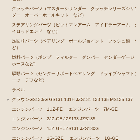
クラッチパーツ（マスターシリンダー クラッチレリーズシリン
クラウン GS120 GS121 MS123 MS125
ダー オーバーホールキット など）
エンジンパーツ 5Ｍ-GEU MS123
ステアリングパーツ（ピットマンアーム アイドラーアーム タ
イロッドエンド など）
エンジンパーツ 6M-GEU MS125
足回りパーツ（ベアリング ボールジョイント ブッシュ類 な
エンジンパーツ M-TEU
ど）
エンジンパーツ 1G-GZEU
燃料パーツ（ポンプ フィルター ダンパー センダーゲージ
ホースなど）
エンジンパーツ 1G-GEU
駆動パーツ（センターサポートベアリング ドライブシャフトブ
エンジンパーツ 1G-EU
ーツ デフなど）
エンジンパーツ（マウント 他）
ラベル
冷却パーツ（ポンプ サーモスタット ファン ファ
クラウンGS130/G GS131 131H JZS131 133 135 MS135 137
ンカップリング ホース類 など）
エンジンパーツ 1UZ-FE
エンジンパーツ 7M-GE
ブレーキパーツ（マスターシリンダー リペアキッ
エンジンパーツ 2JZ-GE JZS133 JZS135
ト ホース など）
エンジンパーツ 1JZ-GE JZS131 JZS130G
クラッチパーツ（マスターシリンダー クラッチレリ
エンジンパーツ 1G-GZE
エンジンパーツ 1G-GE
ーズシリンダー オーバーホールキット など）