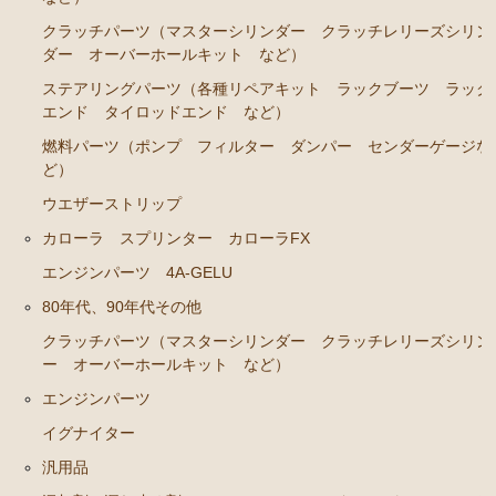
ブレーキパーツ（マスターシリンダー リペアキッ
ト ホース など）
クラッチパーツ（マスターシリンダー クラッチレリーズシリン
ダー オーバーホールキット など）
クラッチパーツ（マスターシリンダー クラッチレリ
ステアリングパーツ（各種リペアキット ラックブーツ ラック
ーズシリンダー オーバーホールキット など）
エンド タイロッドエンド など）
ステアリングパーツ（各種リペアキット ラックブー
燃料パーツ（ポンプ フィルター ダンパー センダーゲージな
ツ ラックエンド タイロッドエンド など）
ど）
足回りパーツ（アッパーマウント ベアリング ボー
ウエザーストリップ
ルジョイント ブッシュ類 など）
カローラ スプリンター カローラFX
燃料パーツ（ポンプ フィルター ダンパー センダ
エンジンパーツ 4A-GELU
ーゲージなど）
80年代、90年代その他
駆動パーツ（センターサポートベアリング ドライブ
シャフトブーツ デフなど）
クラッチパーツ（マスターシリンダー クラッチレリーズシリン
ー オーバーホールキット など）
ウエザーストリップ ワイヤー類
エンジンパーツ
ラベル
イグナイター
エアコン ヒーター関係
汎用品