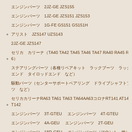
エンジンパーツ 1JZ-GE JZS131 JZS130G
エンジンパーツ 2JZ-GE JZS155
エンジンパーツ 1G-GZE
エンジンパーツ 1JZ-GE JZS151 JZS153
エンジンパーツ 1G-GE
エンジンパーツ 1G-FE GS151 GS151H
エンジンパーツ 1G-FE
アリスト JZS147 UZS143
エンジンパーツ 1G-E
2JZ-GE JZS147
セリカ カリーナ（TA40 TA42 TA45 TA46 TA47 RA40 RA45 RA
エンジンパーツ（マウント 他）
6）
ブレーキパーツ（マスターシリンダー リペアキッ
ステアリングパーツ（各種リペアキット ラックブーツ ラック
ト ホース など）
エンド タイロッドエンド など）
クラッチパーツ（マスターシリンダー クラッチレリ
駆動パーツ（センターサポートベアリング ドライブシャフトブ
ーズシリンダー オーバーホールキット など）
ツ など）
ステアリングパーツ（ピットマンアーム アイドラー
セリカカリーナRA63 TA61 TA63 TA64AA63コロナRT141 AT141
アーム タイロッドエンド など）
T142
足回りパーツ（ベアリング ボールジョイント ブッ
エンジンパーツ 3T-GTEU
エンジンパーツ 4T-GTEU
シュ類 など）
エンジンパーツ 4A-GEU
エンジンパーツ 2T-GEU
クラウン/クラウンマジェスタ JZS14# UZS141 143 147
エンジンパーツ 18R-GEU
エンジンパーツ（マウント 他）