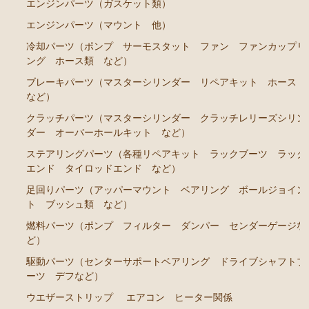
エンジンパーツ（ガスケット類）
ステアリングパーツ（各種リペアキット ラックブー
エンジンパーツ（マウント 他）
ツ ラックエンド タイロッドエンド など）
冷却パーツ（ポンプ サーモスタット ファン ファンカップリ
足回りパーツ（アッパーマウント ベアリング ボー
ング ホース類 など）
ルジョイント ブッシュ類 など）
ブレーキパーツ（マスターシリンダー リペアキット ホース
など）
燃料パーツ（ポンプ フィルター ダンパー センダ
ーゲージなど）
クラッチパーツ（マスターシリンダー クラッチレリーズシリン
ダー オーバーホールキット など）
駆動パーツ（センターサポートベアリング ドライブ
シャフトブーツ デフなど）
ステアリングパーツ（各種リペアキット ラックブーツ ラック
エンド タイロッドエンド など）
ウエザーストリップ
足回りパーツ（アッパーマウント ベアリング ボールジョイン
エアコン ヒーター関係
ト ブッシュ類 など）
燃料パーツ（ポンプ フィルター ダンパー センダーゲージな
マークⅡワゴン GX70G
ど）
エンジンパーツ 1G-EU
駆動パーツ（センターサポートベアリング ドライブシャフトブ
ーツ デフなど）
エンジンパーツ 1G-FE
ウエザーストリップ
エアコン ヒーター関係
ブレーキパーツ（マスターシリンダー リペアキッ