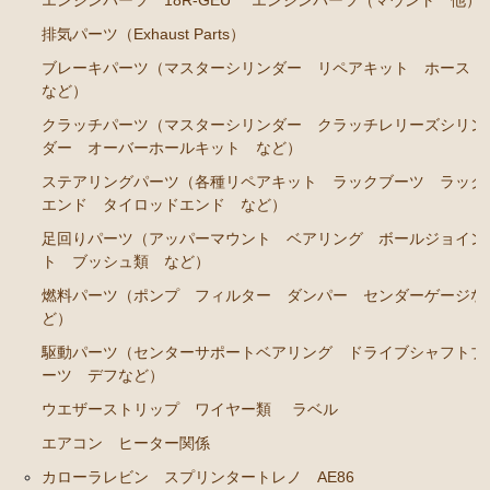
GS141
排気パーツ（Exhaust Parts）
エンジンパーツ 2JZ-GE JZS143 JZS145 JZS147 JZ
ブレーキパーツ（マスターシリンダー リペアキット ホース
S149
など）
エンジンパーツ 1JZ-GE JZX141
クラッチパーツ（マスターシリンダー クラッチレリーズシリン
ダー オーバーホールキット など）
エンジンパーツ 1G-FE GS141
ステアリングパーツ（各種リペアキット ラックブーツ ラック
クラウン/クラウンマジェスタ JZS15# UZS151 155 157
エンド タイロッドエンド など）
GS151 GS151H
足回りパーツ（アッパーマウント ベアリング ボールジョイン
ト ブッシュ類 など）
エンジンパーツ 2JZ-GE JZS155
燃料パーツ（ポンプ フィルター ダンパー センダーゲージな
エンジンパーツ 1JZ-GE JZS151 JZS153
ど）
エンジンパーツ 1G-FE GS151 GS151H
駆動パーツ（センターサポートベアリング ドライブシャフトブ
ーツ デフなど）
アリスト JZS147 UZS143
ウエザーストリップ ワイヤー類
ラベル
2JZ-GE JZS147
エアコン ヒーター関係
セリカ カリーナ（TA40 TA42 TA45 TA46 TA47 RA40
カローラレビン スプリンタートレノ AE86