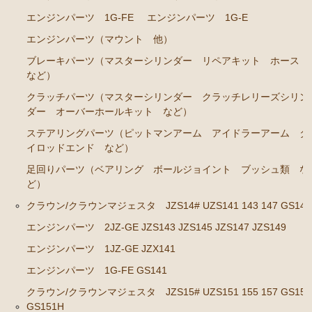
エンジンパーツ 1G-FE
エンジンパーツ 1G-E
ステアリングパーツ（ピットマンアーム アイドラー
アーム タイロッドエンド など）
エンジンパーツ（マウント 他）
ブレーキパーツ（マスターシリンダー リペアキット ホース
足回りパーツ（ベアリング ボールジョイント ブッ
など）
シュ類 など）
クラッチパーツ（マスターシリンダー クラッチレリーズシリン
燃料パーツ（ポンプ フィルター ダンパー センダ
ダー オーバーホールキット など）
ーゲージ ホースなど）
ステアリングパーツ（ピットマンアーム アイドラーアーム タ
駆動パーツ（センターサポートベアリング ドライブ
イロッドエンド など）
シャフトブーツ デフなど）
足回りパーツ（ベアリング ボールジョイント ブッシュ類 な
ラベル
ど）
クラウンGS130/G GS131 131H JZS131 133 135 MS135
クラウン/クラウンマジェスタ JZS14# UZS141 143 147 GS141
137
エンジンパーツ 2JZ-GE JZS143 JZS145 JZS147 JZS149
エンジンパーツ 1UZ-FE
エンジンパーツ 1JZ-GE JZX141
エンジンパーツ 1G-FE GS141
エンジンパーツ 7M-GE
クラウン/クラウンマジェスタ JZS15# UZS151 155 157 GS151
エンジンパーツ 2JZ-GE JZS133 JZS135
GS151H