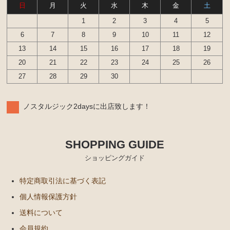
ンカップリング ホース類 など）
日
月
火
水
木
金
土
ブレーキパーツ（マスターシリンダー リペアキッ
1
2
3
4
5
ト ホース など）
6
7
8
9
10
11
12
クラッチパーツ（マスターシリンダー クラッチレリ
13
14
15
16
17
18
19
ーズシリンダー オーバーホールキット など）
20
21
22
23
24
25
26
27
28
29
30
ステアリングパーツ（各種リペアキット ラックブー
ツ ラックエンド タイロッドエンド など）
燃料パーツ（ポンプ フィルター ダンパー センダ
ノスタルジック2daysに出店致します！
ーゲージなど）
ウエザーストリップ
SHOPPING GUIDE
カローラ スプリンター カローラFX
ショッピングガイド
エンジンパーツ 4A-GELU
特定商取引法に基づく表記
80年代、90年代その他
個人情報保護方針
送料について
クラッチパーツ（マスターシリンダー クラッチレリ
ーズシリンダー オーバーホールキット など）
会員規約