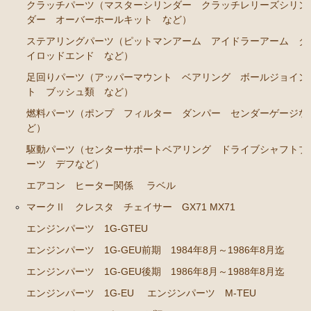
クラッチパーツ（マスターシリンダー クラッチレリーズシリン
ダー オーバーホールキット など）
エンジンパーツ 1G-GTEU
ステアリングパーツ（ピットマンアーム アイドラーアーム タ
エンジンパーツ 1G-GEU前期 1984年8月～1986年8
イロッドエンド など）
月迄
足回りパーツ（アッパーマウント ベアリング ボールジョイン
エンジンパーツ 1G-GEU後期 1986年8月～1988年8
ト ブッシュ類 など）
月迄
燃料パーツ（ポンプ フィルター ダンパー センダーゲージな
エンジンパーツ 1G-EU
ど）
エンジンパーツ M-TEU
駆動パーツ（センターサポートベアリング ドライブシャフトブ
ーツ デフなど）
エンジンパーツ（ガスケット類）
エアコン ヒーター関係
ラベル
エンジンパーツ（マウント 他）
マークⅡ クレスタ チェイサー GX71 MX71
冷却パーツ（ポンプ サーモスタット ファン ファ
エンジンパーツ 1G-GTEU
ンカップリング ホース類 など）
エンジンパーツ 1G-GEU前期 1984年8月～1986年8月迄
ブレーキパーツ（マスターシリンダー リペアキッ
ト ホース など）
エンジンパーツ 1G-GEU後期 1986年8月～1988年8月迄
エンジンパーツ 1G-EU
エンジンパーツ M-TEU
クラッチパーツ（マスターシリンダー クラッチレリ
ーズシリンダー オーバーホールキット など）