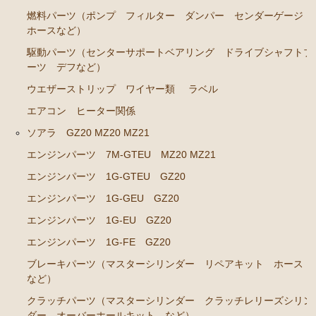
ソアラ JZZ30 JZZ31 UZZ30 UZZ31 UZZ32
燃料パーツ（ポンプ フィルター ダンパー センダーゲージ
エンジンパーツ 2JZ-GE JZZ31
ホースなど）
駆動パーツ（センターサポートベアリング ドライブシャフトブ
ブレーキパーツ（マスターシリンダー リペアキッ
ーツ デフなど）
ト ホース など）
ウエザーストリップ ワイヤー類
ラベル
コロナマークⅡ チェイサー MX3# MX4#
エアコン ヒーター関係
エンジンパーツ M-EU
ソアラ GZ20 MZ20 MZ21
マークⅡ クレスタ チェイサーGX50 51 GX60 61 MX51 6
エンジンパーツ 7M-GTEU MZ20 MZ21
1 63 RX63
エンジンパーツ 1G-GTEU GZ20
エンジンパーツ 1G-GEU
エンジンパーツ 1G-GEU GZ20
エンジンパーツ 1G-EU
エンジンパーツ 1G-EU GZ20
エンジンパーツ M-TEU
エンジンパーツ 1G-FE GZ20
ブレーキパーツ（マスターシリンダー リペアキット ホース
エンジンパーツ 5M-EU
など）
エンジンパーツ 18R-GEU
クラッチパーツ（マスターシリンダー クラッチレリーズシリン
エンジンパーツ（マウント 他）
ダー オーバーホールキット など）