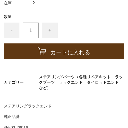
在庫
2
ーゲージ ホースなど）
駆動パーツ（センターサポートベアリング ドライブ
数量
シャフトブーツ デフなど）
-
+
ラベル
エアコン ヒーター関係
カートに入れる
スープラ GA70 GA70H MA70 JZA70
エンジンパーツ 7M-GTEU MA70
エンジンパーツ 1JZ-GTE JZA70
ステアリングパーツ（各種リペアキット ラッ
カテゴリー
エンジンパーツ 1G-GTEU GA70 GA70H
クブーツ ラックエンド タイロッドエンド
など）
エンジンパーツ 1G-GEU GA70
エンジンパーツ 1G-EU GA70
ステアリングラックエンド
エンジンパーツ 1G-FE GA70
純正品番
ブレーキパーツ（マスターシリンダー リペアキッ
ト ホース など）
45503-29016