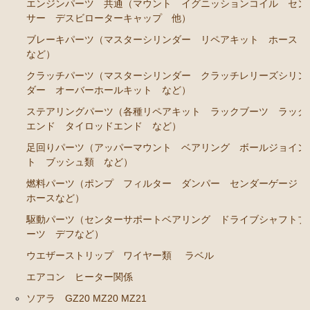
エンジンパーツ 共通（マウント イグニッションコイル セン
サー デスビローターキャップ 他）
ブレーキパーツ（マスターシリンダー リペアキッ
ト ホース など）
ブレーキパーツ（マスターシリンダー リペアキット ホース
など）
クラッチパーツ（マスターシリンダー クラッチレリ
ーズシリンダー オーバーホールキット など）
クラッチパーツ（マスターシリンダー クラッチレリーズシリン
ダー オーバーホールキット など）
ステアリングパーツ（ピットマンアーム アイドラー
ステアリングパーツ（各種リペアキット ラックブーツ ラック
アーム タイロッドエンド など）
エンド タイロッドエンド など）
足回りパーツ（アッパーマウント ベアリング ボー
足回りパーツ（アッパーマウント ベアリング ボールジョイン
ルジョイント ブッシュ類 など）
ト ブッシュ類 など）
燃料パーツ（ポンプ フィルター ダンパー センダ
燃料パーツ（ポンプ フィルター ダンパー センダーゲージ
ーゲージなど）
ホースなど）
駆動パーツ（センターサポートベアリング ドライブ
駆動パーツ（センターサポートベアリング ドライブシャフトブ
シャフトブーツ デフなど）
ーツ デフなど）
エアコン ヒーター関係
ウエザーストリップ ワイヤー類
ラベル
エアコン ヒーター関係
ラベル
ソアラ GZ20 MZ20 MZ21
マークⅡ クレスタ チェイサー GX71 MX71