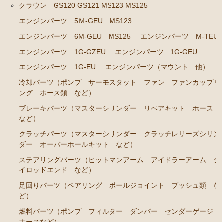
クラウン GS120 GS121 MS123 MS125
ステアリングパーツ（ピットマンアーム アイドラー
エンジンパーツ 5Ｍ-GEU MS123
アーム タイロッドエンド など）
エンジンパーツ 6M-GEU MS125
エンジンパーツ M-TEU
足回りパーツ（ベアリング ボールジョイント ブッ
エンジンパーツ 1G-GZEU
エンジンパーツ 1G-GEU
シュ類 など）
エンジンパーツ 1G-EU
エンジンパーツ（マウント 他）
燃料パーツ（ポンプ フィルター ダンパー センダ
ーゲージ ホースなど）
冷却パーツ（ポンプ サーモスタット ファン ファンカップリ
ング ホース類 など）
駆動パーツ（センターサポートベアリング ドライブ
ブレーキパーツ（マスターシリンダー リペアキット ホース
シャフトブーツ デフなど）
など）
ラベル
クラッチパーツ（マスターシリンダー クラッチレリーズシリン
ダー オーバーホールキット など）
クラウンGS130/G GS131 131H JZS131 133 135 MS135
137
ステアリングパーツ（ピットマンアーム アイドラーアーム タ
イロッドエンド など）
エンジンパーツ 1UZ-FE
足回りパーツ（ベアリング ボールジョイント ブッシュ類 な
エンジンパーツ 7M-GE
ど）
エンジンパーツ 2JZ-GE JZS133 JZS135
燃料パーツ（ポンプ フィルター ダンパー センダーゲージ
ホースなど）