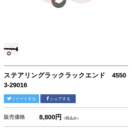
セリカXX GA61 MA61 MA63
エンジンパーツ 5M-GEU MA61
エンジンパーツ M-TEU MA63
エンジンパーツ 1G-GEU GA61
エンジンパーツ 1G-EU GA61
エンジンパーツ（マウント 他）
ブレーキパーツ（マスターシリンダー リペアキッ
ト ホース など）
ステアリングラックラックエンド 4550
クラッチパーツ（マスターシリンダー クラッチレリ
3-29016
ーズシリンダー オーバーホールキット など）
ステアリングパーツ（各種リペアキット ラックブー
ツイートする
シェアする
ツ ラックエンド タイロッドエンド など）
足回りパーツ（アッパーマウント ベアリング ボールジ
8,800円
販売価格
（税込み）
ョイント ブッシュ類 など）
燃料パーツ（ポンプ フィルター ダンパー センダ