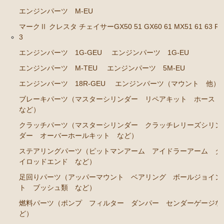
エンジンパーツ M-EU
ステアリングパーツ（各種リペアキット ラックブー
マークⅡ クレスタ チェイサーGX50 51 GX60 61 MX51 61 63 RX
ツ ラックエンド タイロッドエンド など）
3
足回りパーツ（アッパーマウント ベアリング ボー
エンジンパーツ 1G-GEU
エンジンパーツ 1G-EU
ルジョイント ブッシュ類 など）
エンジンパーツ M-TEU
エンジンパーツ 5M-EU
燃料パーツ（ポンプ フィルター ダンパー センダ
ーゲージなど）
エンジンパーツ 18R-GEU
エンジンパーツ（マウント 他）
ブレーキパーツ（マスターシリンダー リペアキット ホース
駆動パーツ（センターサポートベアリング ドライブ
など）
シャフトブーツ デフなど）
クラッチパーツ（マスターシリンダー クラッチレリーズシリン
ウエザーストリップ
ダー オーバーホールキット など）
エアコン ヒーター関係
ステアリングパーツ（ピットマンアーム アイドラーアーム タ
イロッドエンド など）
マークⅡワゴン GX70G
足回りパーツ（アッパーマウント ベアリング ボールジョイン
エンジンパーツ 1G-EU
ト ブッシュ類 など）
エンジンパーツ 1G-FE
燃料パーツ（ポンプ フィルター ダンパー センダーゲージな
ど）
ブレーキパーツ（マスターシリンダー リペアキッ