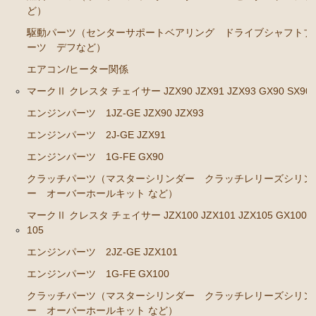
エンジンパーツ M-TEU
ど）
エンジンパーツ M-EU
駆動パーツ（センターサポートベアリング ドライブシャフトブ
ーツ デフなど）
エンジンパーツ 1G-EU
エアコン/ヒーター関係
エンジンパーツ（マウント 他）
マークⅡ クレスタ チェイサー JZX90 JZX91 JZX93 GX90 SX90
ブレーキパーツ（マスターシリンダー リペアキッ
エンジンパーツ 1JZ-GE JZX90 JZX93
ト ホース など）
エンジンパーツ 2J-GE JZX91
クラッチパーツ（マスターシリンダー クラッチレリ
ーズシリンダー オーバーホールキット など）
エンジンパーツ 1G-FE GX90
クラッチパーツ（マスターシリンダー クラッチレリーズシリン
ステアリングパーツ（ピットマンアーム アイドラー
ー オーバーホールキット など）
アーム タイロッドエンド など）
マークⅡ クレスタ チェイサー JZX100 JZX101 JZX105 GX100 
足回りパーツ（ベアリング ボールジョイント アー
105
ムブッシュ類 など）
エンジンパーツ 2JZ-GE JZX101
燃料パーツ（ポンプ フィルター ダンパー センダ
エンジンパーツ 1G-FE GX100
ーゲージなど）
クラッチパーツ（マスターシリンダー クラッチレリーズシリン
駆動パーツ（センターサポートベアリング ドライブ
ー オーバーホールキット など）
シャフトブーツ など）