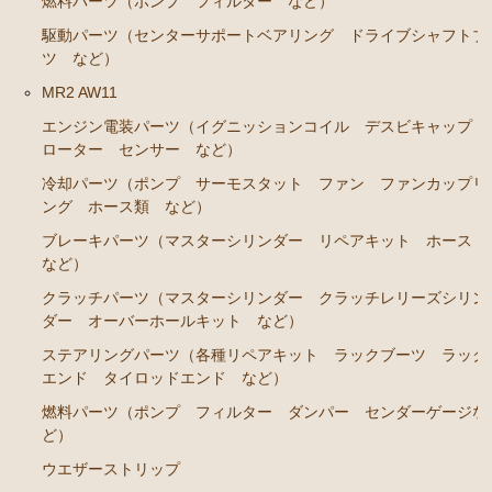
カローラレビン スプリンタートレノ AE86
燃料パーツ（ポンプ フィルター など）
駆動パーツ（センターサポートベアリング ドライブシャフトブ
エンジンパーツ 4A-GEU
ツ など）
ブレーキパーツ（マスターシリンダー リペアキッ
MR2 AW11
ト ホース など）
エンジン電装パーツ（イグニッションコイル デスビキャップ
クラッチパーツ（マスターシリンダー クラッチレリ
ローター センサー など）
ーズシリンダー オーバーホールキット など）
冷却パーツ（ポンプ サーモスタット ファン ファンカップリ
足廻りパーツ（アッパーマウント ベアリング ボー
ング ホース類 など）
ルジョイント など）
ブレーキパーツ（マスターシリンダー リペアキット ホース
など）
燃料パーツ（ポンプ フィルター など）
クラッチパーツ（マスターシリンダー クラッチレリーズシリン
駆動パーツ（センターサポートベアリング ドライブ
ダー オーバーホールキット など）
シャフトブーツ など）
ステアリングパーツ（各種リペアキット ラックブーツ ラック
MR2 AW11
エンド タイロッドエンド など）
エンジン電装パーツ（イグニッションコイル デスビ
燃料パーツ（ポンプ フィルター ダンパー センダーゲージな
キャップ ローター センサー など）
ど）
ウエザーストリップ
冷却パーツ（ポンプ サーモスタット ファン ファ