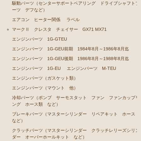
ト ホース など）
駆動パーツ（センターサポートベアリング ドライブシャフトブ
ーツ デフなど）
クラッチパーツ（マスターシリンダー クラッチレリ
エアコン ヒーター関係
ラベル
ーズシリンダー オーバーホールキット など）
マークⅡ クレスタ チェイサー GX71 MX71
足回りパーツ（アッパーマウント ベアリング ボー
ルジョイント ブッシュ類 など）
エンジンパーツ 1G-GTEU
燃料パーツ（ポンプ フィルター ダンパー センダ
エンジンパーツ 1G-GEU前期 1984年8月～1986年8月迄
ーゲージなど）
エンジンパーツ 1G-GEU後期 1986年8月～1988年8月迄
駆動パーツ（センターサポートベアリング ドライブ
エンジンパーツ 1G-EU
エンジンパーツ M-TEU
シャフトブーツ など）
エンジンパーツ（ガスケット類）
エアコン ヒーター関係
エンジンパーツ（マウント 他）
マークⅡ クレスタ チェイサー GX81 JZX81
冷却パーツ（ポンプ サーモスタット ファン ファンカップリ
ング ホース類 など）
エンジンパーツ 1G-GE
ブレーキパーツ（マスターシリンダー リペアキット ホース
エンジンパーツ 1G-GTE
など）
エンジンパーツ 1JZ-GTE
クラッチパーツ（マスターシリンダー クラッチレリーズシリン
ダー オーバーホールキット など）
エンジンパーツ 1G-FE