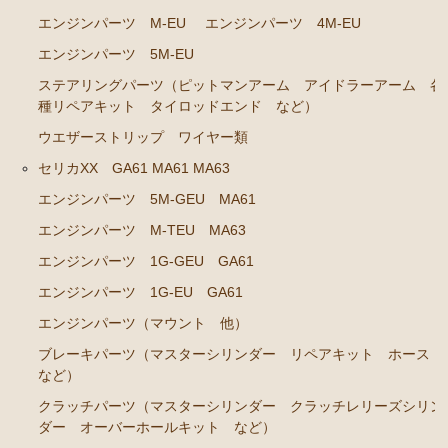
エンジンパーツ 共通（マウント イグニッションコ
エンジンパーツ M-EU
エンジンパーツ 4M-EU
イル センサー デスビローターキャップ 他）
エンジンパーツ 5M-EU
ブレーキパーツ（マスターシリンダー リペアキッ
ステアリングパーツ（ピットマンアーム アイドラーアーム 各
ト ホース など）
種リペアキット タイロッドエンド など）
クラッチパーツ（マスターシリンダー クラッチレリ
ウエザーストリップ ワイヤー類
ーズシリンダー オーバーホールキット など）
セリカXX GA61 MA61 MA63
ステアリングパーツ（各種リペアキット ラックブー
エンジンパーツ 5M-GEU MA61
ツ ラックエンド タイロッドエンド など）
エンジンパーツ M-TEU MA63
足回りパーツ（アッパーマウント ベアリング ボー
エンジンパーツ 1G-GEU GA61
ルジョイント ブッシュ類 など）
エンジンパーツ 1G-EU GA61
燃料パーツ（ポンプ フィルター ダンパー センダ
ーゲージ ホースなど）
エンジンパーツ（マウント 他）
ブレーキパーツ（マスターシリンダー リペアキット ホース
駆動パーツ（センターサポートベアリング ドライブ
など）
シャフトブーツ デフなど）
クラッチパーツ（マスターシリンダー クラッチレリーズシリン
ウエザーストリップ ワイヤー類
ダー オーバーホールキット など）
ラベル