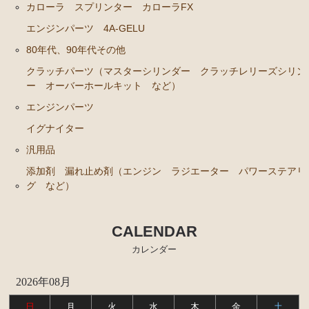
ンカップリング ホース類 など）
カローラ スプリンター カローラFX
ブレーキパーツ（マスターシリンダー リペアキッ
エンジンパーツ 4A-GELU
ト ホース など）
80年代、90年代その他
クラッチパーツ（マスターシリンダー クラッチレリ
クラッチパーツ（マスターシリンダー クラッチレリーズシリン
ーズシリンダー オーバーホールキット など）
ー オーバーホールキット など）
ステアリングパーツ（各種リペアキット ラックブー
エンジンパーツ
ツ ラックエンド タイロッドエンド など）
イグナイター
燃料パーツ（ポンプ フィルター ダンパー センダ
汎用品
ーゲージなど）
添加剤 漏れ止め剤（エンジン ラジエーター パワーステアリ
ウエザーストリップ
グ など）
カローラ スプリンター カローラFX
CALENDAR
エンジンパーツ 4A-GELU
カレンダー
80年代、90年代その他
2026年08月
クラッチパーツ（マスターシリンダー クラッチレリ
ーズシリンダー オーバーホールキット など）
日
月
火
水
木
金
土