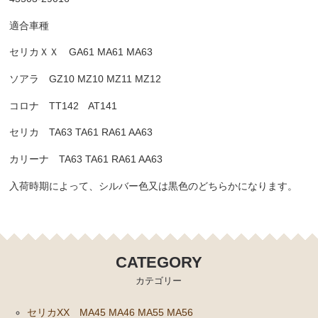
クラッチパーツ（マスターシリンダー クラッチレリ
適合車種
ーズシリンダー オーバーホールキット など）
セリカＸＸ GA61 MA61 MA63
燃料パーツ（ポンプ フィルター ダンパー センダ
ーゲージなど）
ソアラ GZ10 MZ10 MZ11 MZ12
コロナ TT142 AT141
スープラ JZA80
セリカ TA63 TA61 RA61 AA63
エンジンパーツ 2JZ-GTE JZA80
エンジンパーツ 2JZ-GE JZA80
カリーナ TA63 TA61 RA61 AA63
ソアラ GZ10 MZ10 MZ11 MZ12
入荷時期によって、シルバー色又は黒色のどちらかになります。
エンジンパーツ 5M-GEU MZ11
エンジンパーツ 6M-GEU MZ12
CATEGORY
エンジンパーツ M-TEU MZ10
カテゴリー
エンジンパーツ 1G-GEU GZ10
エンジンパーツ 1G-EU GZ10
セリカXX MA45 MA46 MA55 MA56