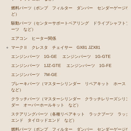
燃料パーツ（ポンプ フィルター ダンパー センダーゲージな
エンジンパーツ 2J-GE JZX91
ど）
エンジンパーツ 1G-FE GX90
駆動パーツ（センターサポートベアリング ドライブシャフトブ
クラッチパーツ（マスターシリンダー クラッチレリ
ーツ など）
ーズシリンダー オーバーホールキット など）
エアコン ヒーター関係
マークⅡ クレスタ チェイサー JZX100 JZX101 JZX105
マークⅡ クレスタ チェイサー GX81 JZX81
GX100 GX105
エンジンパーツ 1G-GE
エンジンパーツ 1G-GTE
エンジンパーツ 2JZ-GE JZX101
エンジンパーツ 1JZ-GTE
エンジンパーツ 1G-FE
エンジンパーツ 1G-FE GX100
エンジンパーツ 7M-GE
ブレーキパーツ（マスターシリンダー リペアキット ホース
クラッチパーツ（マスターシリンダー クラッチレリ
など）
ーズシリンダー オーバーホールキット など）
クラッチパーツ（マスターシリンダー クラッチレリーズシリン
クラウン GS110 MS110 MS112
ダー オーバーホールキット など）
エンジンパーツ 5M-GEU
ステアリングパーツ（各種リペアキット ラックブーツ ラック
エンド タイロッドエンド など）
エンジンパーツ 5Ｍ-EU
燃料パーツ（ポンプ フィルター ダンパー センダーゲージな