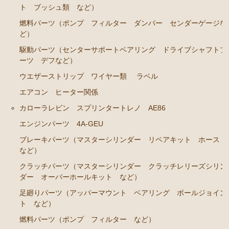
RA45 RA46）
ト ブッシュ類 など）
ステアリングパーツ（各種リペアキット ラックブー
燃料パーツ（ポンプ フィルター ダンパー センダーゲージな
ツ ラックエンド タイロッドエンド など）
ど）
駆動パーツ（センターサポートベアリング ドライブ
駆動パーツ（センターサポートベアリング ドライブシャフトブ
シャフトブーツ など）
ーツ デフなど）
ウエザーストリップ ワイヤー類
ラベル
セリカカリーナRA63 TA61 TA63 TA64AA63コロナRT14
1 AT141 TT142
エアコン ヒーター関係
カローラレビン スプリンタートレノ AE86
エンジンパーツ 3T-GTEU
エンジンパーツ 4A-GEU
エンジンパーツ 4T-GTEU
ブレーキパーツ（マスターシリンダー リペアキット ホース
エンジンパーツ 4A-GEU
など）
エンジンパーツ 2T-GEU
クラッチパーツ（マスターシリンダー クラッチレリーズシリン
ダー オーバーホールキット など）
エンジンパーツ 18R-GEU
足廻りパーツ（アッパーマウント ベアリング ボールジョイン
エンジンパーツ（マウント 他）
ト など）
排気パーツ（Exhaust Parts）
燃料パーツ（ポンプ フィルター など）