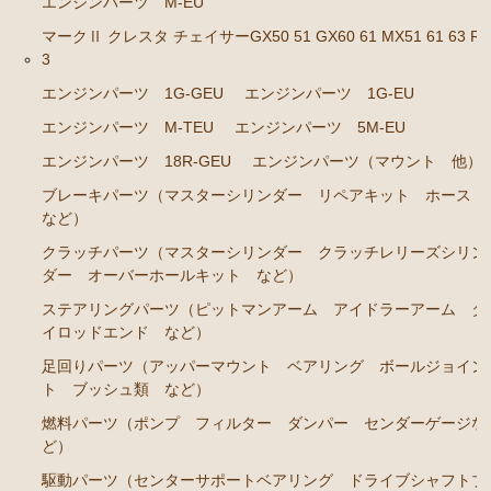
エンジンパーツ M-EU
エンジンパーツ 1G-GTEU
マークⅡ クレスタ チェイサーGX50 51 GX60 61 MX51 61 63 RX
3
エンジンパーツ 1G-GEU前期 1984年8月～1986年8
月迄
エンジンパーツ 1G-GEU
エンジンパーツ 1G-EU
エンジンパーツ M-TEU
エンジンパーツ 5M-EU
エンジンパーツ 1G-GEU後期 1986年8月～1988年8
月迄
エンジンパーツ 18R-GEU
エンジンパーツ（マウント 他）
エンジンパーツ 1G-EU
ブレーキパーツ（マスターシリンダー リペアキット ホース
など）
エンジンパーツ M-TEU
クラッチパーツ（マスターシリンダー クラッチレリーズシリン
エンジンパーツ（ガスケット類）
ダー オーバーホールキット など）
エンジンパーツ（マウント 他）
ステアリングパーツ（ピットマンアーム アイドラーアーム タ
イロッドエンド など）
冷却パーツ（ポンプ サーモスタット ファン ファ
ンカップリング ホース類 など）
足回りパーツ（アッパーマウント ベアリング ボールジョイン
ト ブッシュ類 など）
ブレーキパーツ（マスターシリンダー リペアキッ
燃料パーツ（ポンプ フィルター ダンパー センダーゲージな
ト ホース など）
ど）
クラッチパーツ（マスターシリンダー クラッチレリ
駆動パーツ（センターサポートベアリング ドライブシャフトブ
ーズシリンダー オーバーホールキット など）