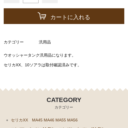
ーゲージ ホースなど）
駆動パーツ（センターサポートベアリング ドライブ
カートに入れる
シャフトブーツ デフなど）
ラベル
エアコン ヒーター関係
カテゴリー
汎用品
スープラ GA70 GA70H MA70 JZA70
ウオッシャータンク汎用品になります。
エンジンパーツ 7M-GTEU MA70
セリカXX、10ソアラは取付確認済みです。
エンジンパーツ 1JZ-GTE JZA70
エンジンパーツ 1G-GTEU GA70 GA70H
エンジンパーツ 1G-GEU GA70
CATEGORY
エンジンパーツ 1G-EU GA70
カテゴリー
エンジンパーツ 1G-FE GA70
セリカXX MA45 MA46 MA55 MA56
ブレーキパーツ（マスターシリンダー リペアキッ
ト ホース など）