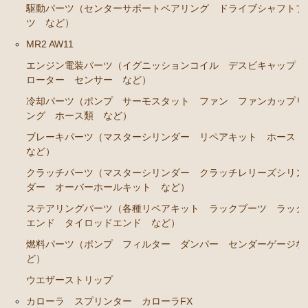
ブレーキパーツ（マスターシリンダー リペアキッ
駆動パーツ（センターサポートベアリング ドライブシャフトブ
ト ホース など）
ツ など）
クラッチパーツ（マスターシリンダー クラッチレリ
MR2 AW11
ーズシリンダー オーバーホールキット など）
エンジン電装パーツ（イグニッションコイル デスビキャップ
ローター センサー など）
ステアリングパーツ（各種リペアキット ラックブー
ツ ラックエンド タイロッドエンド など）
冷却パーツ（ポンプ サーモスタット ファン ファンカップリ
ング ホース類 など）
足回りパーツ（アッパーマウント ベアリング ボー
ルジョイント ブッシュ類 など）
ブレーキパーツ（マスターシリンダー リペアキット ホース
など）
燃料パーツ（ポンプ フィルター ダンパー センダ
ーゲージなど）
クラッチパーツ（マスターシリンダー クラッチレリーズシリン
ダー オーバーホールキット など）
駆動パーツ（センターサポートベアリング ドライブ
ステアリングパーツ（各種リペアキット ラックブーツ ラック
シャフトブーツ デフなど）
エンド タイロッドエンド など）
ウエザーストリップ ワイヤー類
燃料パーツ（ポンプ フィルター ダンパー センダーゲージな
ラベル
ど）
ウエザーストリップ
エアコン ヒーター関係
カローラ スプリンター カローラFX