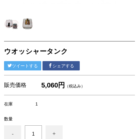
セリカXX GA61 MA61 MA63
エンジンパーツ 5M-GEU MA61
エンジンパーツ M-TEU MA63
エンジンパーツ 1G-GEU GA61
エンジンパーツ 1G-EU GA61
ウオッシャータンク
エンジンパーツ（マウント 他）
ツイートする
シェアする
ブレーキパーツ（マスターシリンダー リペアキッ
ト ホース など）
5,060円
販売価格
クラッチパーツ（マスターシリンダー クラッチレリ
（税込み）
ーズシリンダー オーバーホールキット など）
ステアリングパーツ（各種リペアキット ラックブー
在庫
1
ツ ラックエンド タイロッドエンド など）
数量
足回りパーツ（アッパーマウント ベアリング ボールジ
ョイント ブッシュ類 など）
-
+
燃料パーツ（ポンプ フィルター ダンパー センダ