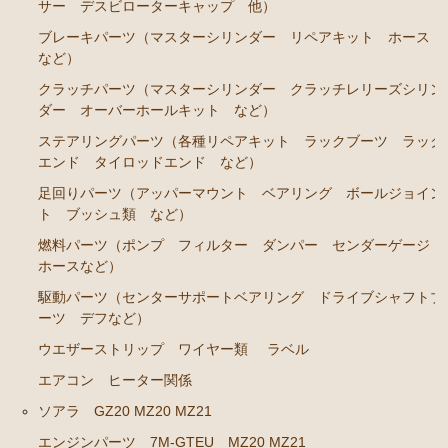
ソアラ JZZ30 JZZ31 UZZ30 UZZ31 UZZ32
サー デスビローターキャップ 他）
ブレーキパーツ（マスターシリンダー リペアキット ホース
エンジンパーツ 2JZ-GE JZZ31
など）
ブレーキパーツ（マスターシリンダー リペアキッ
クラッチパーツ（マスターシリンダー クラッチレリーズシリン
ト ホース など）
ダー オーバーホールキット など）
コロナマークⅡ チェイサー MX3# MX4#
ステアリングパーツ（各種リペアキット ラックブーツ ラック
エンド タイロッドエンド など）
エンジンパーツ M-EU
足回りパーツ（アッパーマウント ベアリング ボールジョイン
マークⅡ クレスタ チェイサーGX50 51 GX60 61 MX51 6
ト ブッシュ類 など）
1 63 RX63
燃料パーツ（ポンプ フィルター ダンパー センダーゲージ
ホースなど）
エンジンパーツ 1G-GEU
駆動パーツ（センターサポートベアリング ドライブシャフトブ
エンジンパーツ 1G-EU
ーツ デフなど）
エンジンパーツ M-TEU
ウエザーストリップ ワイヤー類
ラベル
エンジンパーツ 5M-EU
エアコン ヒーター関係
エンジンパーツ 18R-GEU
ソアラ GZ20 MZ20 MZ21
エンジンパーツ 7M-GTEU MZ20 MZ21
エンジンパーツ（マウント 他）