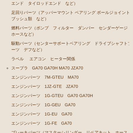
エンド タイロッドエンド など）
エンジンパーツ 共通（マウント イグニッションコ
イル センサー デスビローターキャップ 他）
足回りパーツ（アッパーマウント ベアリング ボールジョイント
ブッシュ類 など）
ブレーキパーツ（マスターシリンダー リペアキッ
燃料パーツ（ポンプ フィルター ダンパー センダーゲージ
ト ホース など）
ホースなど）
クラッチパーツ（マスターシリンダー クラッチレリ
駆動パーツ（センターサポートベアリング ドライブシャフトブ
ーズシリンダー オーバーホールキット など）
ーツ デフなど）
ステアリングパーツ（各種リペアキット ラックブー
ラベル
エアコン ヒーター関係
ツ ラックエンド タイロッドエンド など）
スープラ GA70 GA70H MA70 JZA70
足回りパーツ（アッパーマウント ベアリング ボー
エンジンパーツ 7M-GTEU MA70
ルジョイント ブッシュ類 など）
エンジンパーツ 1JZ-GTE JZA70
燃料パーツ（ポンプ フィルター ダンパー センダ
ーゲージ ホースなど）
エンジンパーツ 1G-GTEU GA70 GA70H
エンジンパーツ 1G-GEU GA70
駆動パーツ（センターサポートベアリング ドライブ
シャフトブーツ デフなど）
エンジンパーツ 1G-EU GA70
ウエザーストリップ ワイヤー類
エンジンパーツ 1G-FE GA70
ラベル
ブレーキパーツ（マスターシリンダー リペアキット ホース