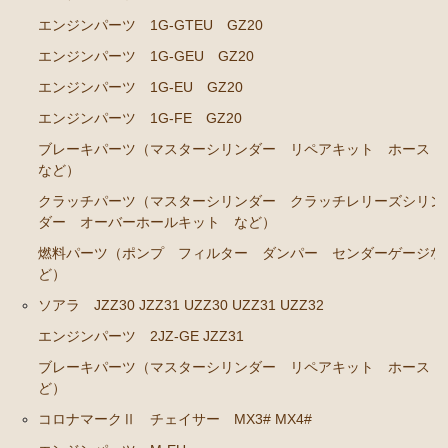
エンジンパーツ 1G-GTEU GZ20
ブレーキパーツ（マスターシリンダー リペアキッ
ト ホース など）
エンジンパーツ 1G-GEU GZ20
クラッチパーツ（マスターシリンダー クラッチレリ
エンジンパーツ 1G-EU GZ20
ーズシリンダー オーバーホールキット など）
エンジンパーツ 1G-FE GZ20
ステアリングパーツ（ピットマンアーム アイドラー
ブレーキパーツ（マスターシリンダー リペアキット ホース
アーム タイロッドエンド など）
など）
足回りパーツ（アッパーマウント ベアリング ボー
クラッチパーツ（マスターシリンダー クラッチレリーズシリン
ルジョイント ブッシュ類 など）
ダー オーバーホールキット など）
燃料パーツ（ポンプ フィルター ダンパー センダーゲージな
燃料パーツ（ポンプ フィルター ダンパー センダ
ど）
ーゲージなど）
ソアラ JZZ30 JZZ31 UZZ30 UZZ31 UZZ32
駆動パーツ（センターサポートベアリング ドライブ
シャフトブーツ デフなど）
エンジンパーツ 2JZ-GE JZZ31
エアコン ヒーター関係
ブレーキパーツ（マスターシリンダー リペアキット ホース 
ど）
ラベル
コロナマークⅡ チェイサー MX3# MX4#
マークⅡ クレスタ チェイサー GX71 MX71