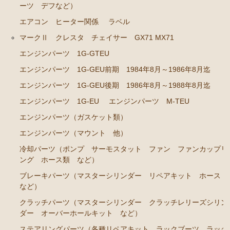
ーツ デフなど）
ステアリングパーツ（各種リペアキット ラックブー
エアコン ヒーター関係
ラベル
ツ ラックエンド タイロッドエンド など）
マークⅡ クレスタ チェイサー GX71 MX71
足回りパーツ（アッパーマウント ベアリング ボー
エンジンパーツ 1G-GTEU
ルジョイント ブッシュ類 など）
エンジンパーツ 1G-GEU前期 1984年8月～1986年8月迄
燃料パーツ（ポンプ フィルター ダンパー センダ
ーゲージなど）
エンジンパーツ 1G-GEU後期 1986年8月～1988年8月迄
エンジンパーツ 1G-EU
エンジンパーツ M-TEU
駆動パーツ（センターサポートベアリング ドライブ
シャフトブーツ デフなど）
エンジンパーツ（ガスケット類）
ウエザーストリップ
エンジンパーツ（マウント 他）
エアコン ヒーター関係
冷却パーツ（ポンプ サーモスタット ファン ファンカップリ
ング ホース類 など）
マークⅡワゴン GX70G
ブレーキパーツ（マスターシリンダー リペアキット ホース
など）
エンジンパーツ 1G-EU
クラッチパーツ（マスターシリンダー クラッチレリーズシリン
エンジンパーツ 1G-FE
ダー オーバーホールキット など）
ブレーキパーツ（マスターシリンダー リペアキッ
ステアリングパーツ（各種リペアキット ラックブーツ ラック