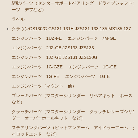
駆動パーツ（センターサポートベアリング ドライブシャフトブ
ステアリングパーツ（ピットマンアーム アイドラー
ーツ デフなど）
アーム タイロッドエンド など）
ラベル
足回りパーツ（ベアリング ボールジョイント ブッ
クラウンGS130/G GS131 131H JZS131 133 135 MS135 137
シュ類 など）
エンジンパーツ 1UZ-FE
エンジンパーツ 7M-GE
燃料パーツ（ポンプ フィルター ダンパー センダ
エンジンパーツ 2JZ-GE JZS133 JZS135
ーゲージ ホースなど）
エンジンパーツ 1JZ-GE JZS131 JZS130G
駆動パーツ（センターサポートベアリング ドライブ
エンジンパーツ 1G-GZE
エンジンパーツ 1G-GE
シャフトブーツ デフなど）
エンジンパーツ 1G-FE
エンジンパーツ 1G-E
ラベル
エンジンパーツ（マウント 他）
クラウンGS130/G GS131 131H JZS131 133 135 MS135
ブレーキパーツ（マスターシリンダー リペアキット ホース
137
など）
エンジンパーツ 1UZ-FE
クラッチパーツ（マスターシリンダー クラッチレリーズシリン
ダー オーバーホールキット など）
エンジンパーツ 7M-GE
ステアリングパーツ（ピットマンアーム アイドラーアーム タ
エンジンパーツ 2JZ-GE JZS133 JZS135
イロッドエンド など）