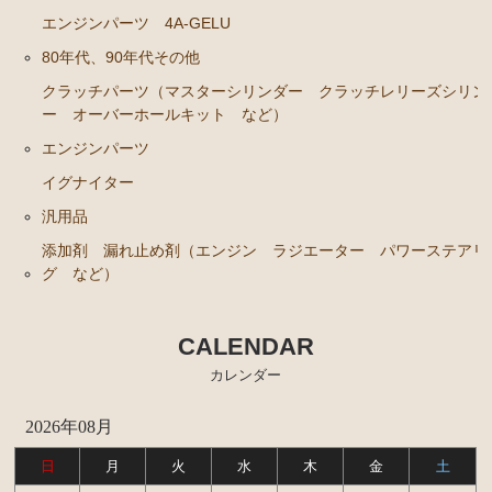
カローラレビン スプリンタートレノ AE86
エンジンパーツ 4A-GELU
エンジンパーツ 4A-GEU
80年代、90年代その他
ブレーキパーツ（マスターシリンダー リペアキッ
クラッチパーツ（マスターシリンダー クラッチレリーズシリン
ト ホース など）
ー オーバーホールキット など）
クラッチパーツ（マスターシリンダー クラッチレリ
エンジンパーツ
ーズシリンダー オーバーホールキット など）
イグナイター
足廻りパーツ（アッパーマウント ベアリング ボー
汎用品
ルジョイント など）
添加剤 漏れ止め剤（エンジン ラジエーター パワーステアリ
燃料パーツ（ポンプ フィルター など）
グ など）
駆動パーツ（センターサポートベアリング ドライブ
シャフトブーツ など）
CALENDAR
MR2 AW11
カレンダー
エンジン電装パーツ（イグニッションコイル デスビ
2026年08月
キャップ ローター センサー など）
日
月
火
水
木
金
土
冷却パーツ（ポンプ サーモスタット ファン ファ