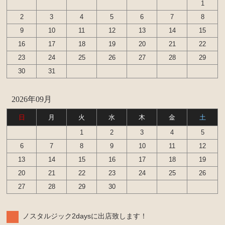
ンカップリング ホース類 など）
1
2
3
4
5
6
7
8
ブレーキパーツ（マスターシリンダー リペアキッ
ト ホース など）
9
10
11
12
13
14
15
16
17
18
19
20
21
22
クラッチパーツ（マスターシリンダー クラッチレリ
ーズシリンダー オーバーホールキット など）
23
24
25
26
27
28
29
30
31
ステアリングパーツ（各種リペアキット ラックブー
ツ ラックエンド タイロッドエンド など）
2026年09月
燃料パーツ（ポンプ フィルター ダンパー センダ
ーゲージなど）
日
月
火
水
木
金
土
ウエザーストリップ
1
2
3
4
5
6
7
8
9
10
11
12
カローラ スプリンター カローラFX
13
14
15
16
17
18
19
エンジンパーツ 4A-GELU
20
21
22
23
24
25
26
27
28
29
30
80年代、90年代その他
クラッチパーツ（マスターシリンダー クラッチレリ
ノスタルジック2daysに出店致します！
ーズシリンダー オーバーホールキット など）