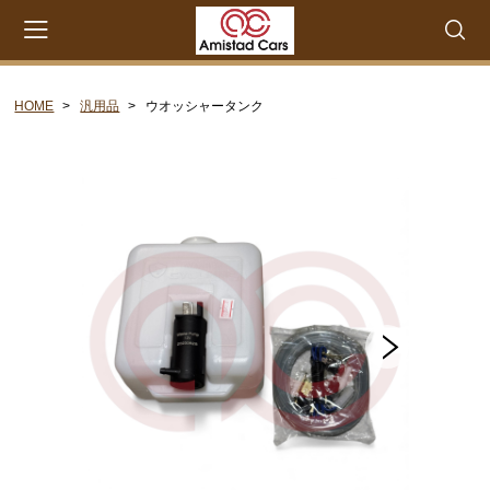
HOME
汎用品
ウオッシャータンク
会員登録
マイページ
カート
CATEGORY
セリカXX MA45 MA46 MA55 MA56
エンジンパーツ M-EU
エンジンパーツ 4M-EU
エンジンパーツ 5M-EU
ステアリングパーツ（ピットマンアーム アイドラー
アーム 各種リペアキット タイロッドエンド な
ど）
ウエザーストリップ ワイヤー類