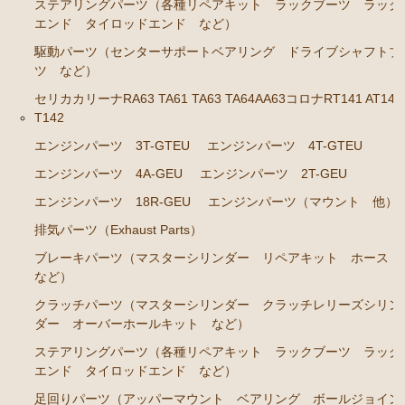
ステアリングパーツ（各種リペアキット ラックブーツ ラック
GS141
エンド タイロッドエンド など）
エンジンパーツ 2JZ-GE JZS143 JZS145 JZS147 JZ
駆動パーツ（センターサポートベアリング ドライブシャフトブ
S149
ツ など）
エンジンパーツ 1JZ-GE JZX141
セリカカリーナRA63 TA61 TA63 TA64AA63コロナRT141 AT141
T142
エンジンパーツ 1G-FE GS141
エンジンパーツ 3T-GTEU
エンジンパーツ 4T-GTEU
クラウン/クラウンマジェスタ JZS15# UZS151 155 157
エンジンパーツ 4A-GEU
エンジンパーツ 2T-GEU
GS151 GS151H
エンジンパーツ 18R-GEU
エンジンパーツ（マウント 他）
エンジンパーツ 2JZ-GE JZS155
排気パーツ（Exhaust Parts）
エンジンパーツ 1JZ-GE JZS151 JZS153
ブレーキパーツ（マスターシリンダー リペアキット ホース
など）
エンジンパーツ 1G-FE GS151 GS151H
クラッチパーツ（マスターシリンダー クラッチレリーズシリン
アリスト JZS147 UZS143
ダー オーバーホールキット など）
2JZ-GE JZS147
ステアリングパーツ（各種リペアキット ラックブーツ ラック
エンド タイロッドエンド など）
セリカ カリーナ（TA40 TA42 TA45 TA46 TA47 RA40
足回りパーツ（アッパーマウント ベアリング ボールジョイン