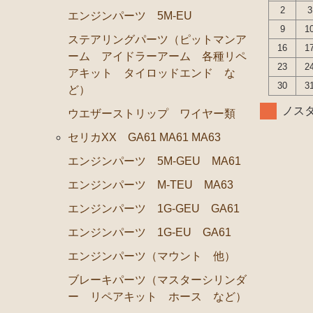
2
3
エンジンパーツ 5M-EU
エンジンパーツ 5M-GEU MZ11
9
1
ステアリングパーツ（ピットマンア
エンジンパーツ 6M-GEU MZ12
16
1
ーム アイドラーアーム 各種リペ
エンジンパーツ M-TEU MZ10
23
2
アキット タイロッドエンド な
30
3
エンジンパーツ 1G-GEU GZ10
ど）
ノスタ
エンジンパーツ 1G-EU GZ10
ウエザーストリップ ワイヤー類
エンジンパーツ 共通（マウント イグニッションコイ
セリカXX GA61 MA61 MA63
ブレーキパーツ（マスターシリンダー リペアキット 
エンジンパーツ 5M-GEU MA61
クラッチパーツ（マスターシリンダー クラッチレリー
エンジンパーツ M-TEU MA63
ステアリングパーツ（各種リペアキット ラックブーツ
エンジンパーツ 1G-GEU GA61
足回りパーツ（アッパーマウント ベアリング ボール
エンジンパーツ 1G-EU GA61
燃料パーツ（ポンプ フィルター ダンパー センダー
エンジンパーツ（マウント 他）
駆動パーツ（センターサポートベアリング ドライブシ
ブレーキパーツ（マスターシリンダ
ー リペアキット ホース など）
ウエザーストリップ ワイヤー類