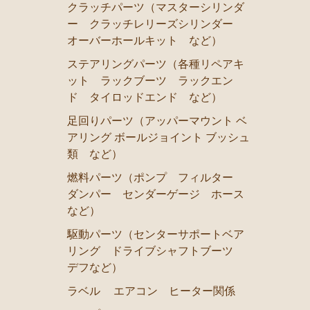
クラッチパーツ（マスターシリンダ
ラベル
ー クラッチレリーズシリンダー
エアコン ヒーター関係
オーバーホールキット など）
ソアラ GZ20 MZ20 MZ21
ステアリングパーツ（各種リペアキ
ット ラックブーツ ラックエン
エンジンパーツ 7M-GTEU MZ20 MZ21
ド タイロッドエンド など）
エンジンパーツ 1G-GTEU GZ20
足回りパーツ（アッパーマウント ベ
エンジンパーツ 1G-GEU GZ20
アリング ボールジョイント ブッシュ
類 など）
エンジンパーツ 1G-EU GZ20
燃料パーツ（ポンプ フィルター
エンジンパーツ 1G-FE GZ20
ダンパー センダーゲージ ホース
ブレーキパーツ（マスターシリンダー リペアキット 
など）
クラッチパーツ（マスターシリンダー クラッチレリー
駆動パーツ（センターサポートベア
リング ドライブシャフトブーツ
燃料パーツ（ポンプ フィルター ダンパー センダー
デフなど）
ソアラ JZZ30 JZZ31 UZZ30 UZZ31 UZZ32
ラベル
エアコン ヒーター関係
エンジンパーツ 2JZ-GE JZZ31