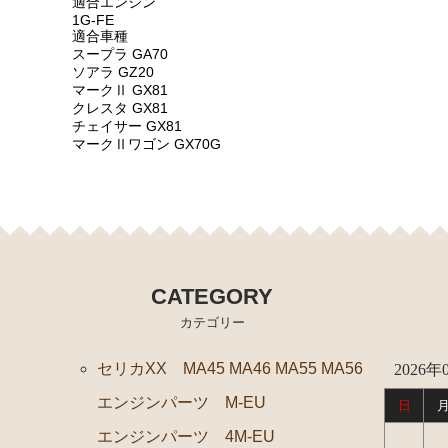
適合エンジン
エンジンパーツ 7M-GTEU MA70
1G-FE
適合車種
エンジンパーツ 1JZ-GTE JZA70
スープラ GA70
ソアラ GZ20
エンジンパーツ 1G-GTEU GA70 GA70H
マークⅡ GX81
クレスタ GX81
エンジンパーツ 1G-GEU GA70
チェイサー GX81
マークⅡワゴン GX70G
エンジンパーツ 1G-EU GA70
エンジンパーツ 1G-FE GA70
ブレーキパーツ（マスターシリンダー リペアキット 
クラッチパーツ（マスターシリンダー クラッチレリー
燃料パーツ（ポンプ フィルター ダンパー センダー
CATEGORY
スープラ JZA80
カテゴリー
エンジンパーツ 2JZ-GTE JZA80
セリカXX MA45 MA46 MA55 MA56
2026年
エンジンパーツ 2JZ-GE JZA80
エンジンパーツ M-EU
日
ソアラ GZ10 MZ10 MZ11 MZ12
エンジンパーツ 4M-EU