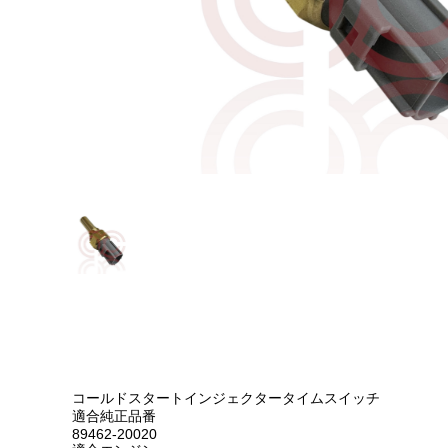
エンジンパーツ M-TEU MA63
エンジンパーツ 1G-GEU GA61
エンジンパーツ 1G-EU GA61
エンジンパーツ（マウント 他）
ブレーキパーツ（マスターシリンダー リペアキット 
クラッチパーツ（マスターシリンダー クラッチレリー
ステアリングパーツ（各種リペアキット ラックブーツ
足回りパーツ（アッパーマウント ベアリング ボールジョ
燃料パーツ（ポンプ フィルター ダンパー センダー
駆動パーツ（センターサポートベアリング ドライブシ
ラベル
エアコン ヒーター関係
コールドスタートインジェクタータイムスイッチ
適合純正品番
スープラ GA70 GA70H MA70 JZA70
89462-20020