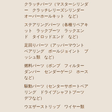
エンジンパーツ（マウント 他）
クラッチパーツ（マスターシリンダ
ー クラッチレリーズシリンダー
冷却パーツ（ポンプ サーモスタット ファン ファン
オーバーホールキット など）
ブレーキパーツ（マスターシリンダー リペアキット 
ステアリングパーツ（各種リペアキ
クラッチパーツ（マスターシリンダー クラッチレリー
ット ラックブーツ ラックエン
ステアリングパーツ（各種リペアキット ラックブーツ
ド タイロッドエンド など）
足回りパーツ（アッパーマウント ベアリング ボール
足回りパーツ（アッパーマウント
ベアリング ボールジョイント ブ
燃料パーツ（ポンプ フィルター ダンパー センダー
ッシュ類 など）
駆動パーツ（センターサポートベアリング ドライブシ
燃料パーツ（ポンプ フィルター
ウエザーストリップ
ダンパー センダーゲージ ホース
など）
エアコン ヒーター関係
駆動パーツ（センターサポートベア
マークⅡワゴン GX70G
リング ドライブシャフトブーツ
デフなど）
エンジンパーツ 1G-EU
ウエザーストリップ ワイヤー類
エンジンパーツ 1G-FE