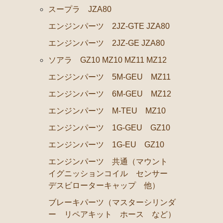
ステアリングパーツ（ピットマンアーム アイドラーア
スープラ JZA80
足回りパーツ（アッパーマウント ベアリング ボール
エンジンパーツ 2JZ-GTE JZA80
燃料パーツ（ポンプ フィルター ダンパー センダー
エンジンパーツ 2JZ-GE JZA80
駆動パーツ（センターサポートベアリング ドライブシ
ソアラ GZ10 MZ10 MZ11 MZ12
エアコン ヒーター関係
エンジンパーツ 5M-GEU MZ11
ラベル
エンジンパーツ 6M-GEU MZ12
マークⅡ クレスタ チェイサー GX71 MX71
エンジンパーツ M-TEU MZ10
エンジンパーツ 1G-GTEU
エンジンパーツ 1G-GEU GZ10
エンジンパーツ 1G-GEU前期 1984年8月～1986年8月
エンジンパーツ 1G-EU GZ10
エンジンパーツ 1G-GEU後期 1986年8月～1988年8月
エンジンパーツ 共通（マウント
イグニッションコイル センサー
エンジンパーツ 1G-EU
デスビローターキャップ 他）
エンジンパーツ M-TEU
ブレーキパーツ（マスターシリンダ
エンジンパーツ（ガスケット類）
ー リペアキット ホース など）