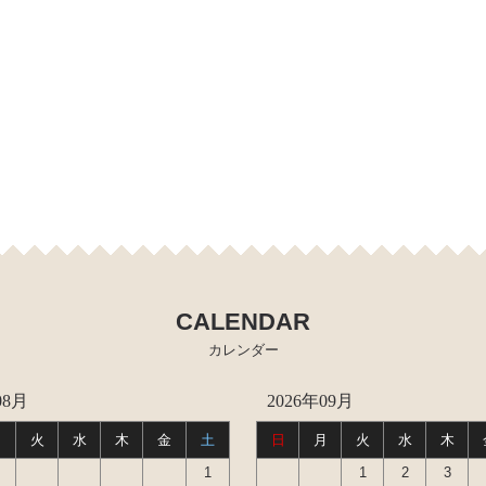
ホース など）
ズシリンダー オーバーホールキット など）
ゲージなど）
CALENDAR
カレンダー
08月
2026年09月
月
火
水
木
金
土
日
月
火
水
木
1
1
2
3