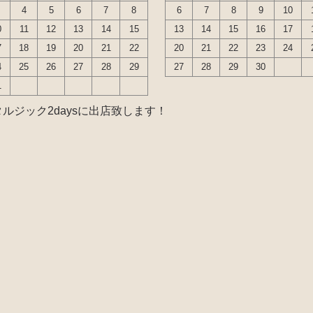
4
5
6
7
8
6
7
8
9
10
0
11
12
13
14
15
13
14
15
16
17
7
18
19
20
21
22
20
21
22
23
24
4
25
26
27
28
29
27
28
29
30
1
ルジック2daysに出店致します！
ル センサー デスビローターキャップ 他）
ホース など）
ズシリンダー オーバーホールキット など）
 ラックエンド タイロッドエンド など）
ジョイント ブッシュ類 など）
ゲージ ホースなど）
ャフトブーツ デフなど）