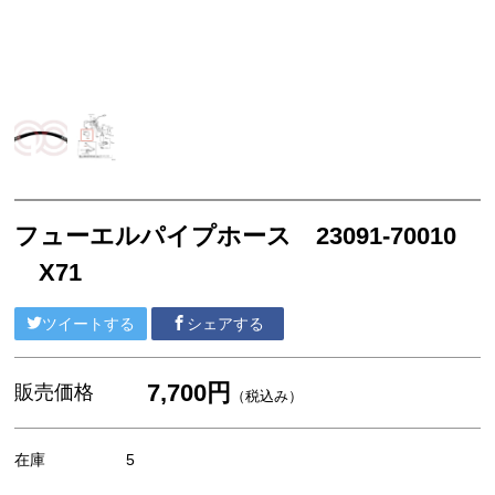
セリカXX GA61 MA61 MA63
エンジンパーツ 5M-GEU MA61
エンジンパーツ M-TEU MA63
エンジンパーツ 1G-GEU GA61
エンジンパーツ 1G-EU GA61
エンジンパーツ（マウント 他）
フューエルパイプホース 23091-70010
ブレーキパーツ（マスターシリンダー リペアキッ
X71
ト ホース など）
クラッチパーツ（マスターシリンダー クラッチレリ
ツイートする
シェアする
ーズシリンダー オーバーホールキット など）
ステアリングパーツ（各種リペアキット ラックブー
7,700円
販売価格
ツ ラックエンド タイロッドエンド など）
（税込み）
足回りパーツ（アッパーマウント ベアリング ボールジ
ョイント ブッシュ類 など）
在庫
5
燃料パーツ（ポンプ フィルター ダンパー センダ