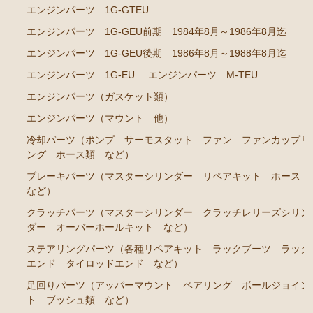
ト ホース など）
エンジンパーツ 1G-GTEU
クラッチパーツ（マスターシリンダー クラッチレリ
エンジンパーツ 1G-GEU前期 1984年8月～1986年8月迄
ーズシリンダー オーバーホールキット など）
エンジンパーツ 1G-GEU後期 1986年8月～1988年8月迄
足回りパーツ（アッパーマウント ベアリング ボー
エンジンパーツ 1G-EU
エンジンパーツ M-TEU
ルジョイント ブッシュ類 など）
エンジンパーツ（ガスケット類）
燃料パーツ（ポンプ フィルター ダンパー センダ
エンジンパーツ（マウント 他）
ーゲージなど）
冷却パーツ（ポンプ サーモスタット ファン ファンカップリ
駆動パーツ（センターサポートベアリング ドライブ
ング ホース類 など）
シャフトブーツ など）
ブレーキパーツ（マスターシリンダー リペアキット ホース
エアコン ヒーター関係
など）
クラッチパーツ（マスターシリンダー クラッチレリーズシリン
マークⅡ クレスタ チェイサー GX81 JZX81
ダー オーバーホールキット など）
エンジンパーツ 1G-GE
ステアリングパーツ（各種リペアキット ラックブーツ ラック
エンジンパーツ 1G-GTE
エンド タイロッドエンド など）
足回りパーツ（アッパーマウント ベアリング ボールジョイン
エンジンパーツ 1JZ-GTE
ト ブッシュ類 など）
エンジンパーツ 1G-FE