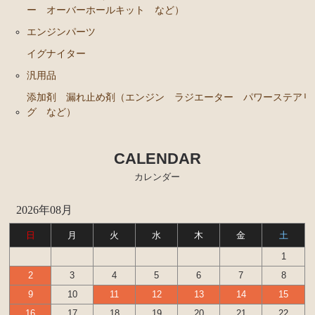
ンカップリング ホース類 など）
ー オーバーホールキット など）
ブレーキパーツ（マスターシリンダー リペアキッ
エンジンパーツ
ト ホース など）
イグナイター
クラッチパーツ（マスターシリンダー クラッチレリ
汎用品
ーズシリンダー オーバーホールキット など）
添加剤 漏れ止め剤（エンジン ラジエーター パワーステアリ
ステアリングパーツ（各種リペアキット ラックブー
グ など）
ツ ラックエンド タイロッドエンド など）
燃料パーツ（ポンプ フィルター ダンパー センダ
CALENDAR
ーゲージなど）
カレンダー
ウエザーストリップ
2026年08月
カローラ スプリンター カローラFX
日
月
火
水
木
金
土
エンジンパーツ 4A-GELU
1
80年代、90年代その他
2
3
4
5
6
7
8
クラッチパーツ（マスターシリンダー クラッチレリ
9
10
11
12
13
14
15
ーズシリンダー オーバーホールキット など）
16
17
18
19
20
21
22