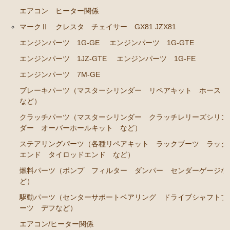
エアコン ヒーター関係
エンジンパーツ 2J-GE JZX91
マークⅡ クレスタ チェイサー GX81 JZX81
エンジンパーツ 1G-FE GX90
エンジンパーツ 1G-GE
エンジンパーツ 1G-GTE
クラッチパーツ（マスターシリンダー クラッチレリ
エンジンパーツ 1JZ-GTE
エンジンパーツ 1G-FE
ーズシリンダー オーバーホールキット など）
エンジンパーツ 7M-GE
マークⅡ クレスタ チェイサー JZX100 JZX101 JZX105
ブレーキパーツ（マスターシリンダー リペアキット ホース
GX100 GX105
など）
エンジンパーツ 2JZ-GE JZX101
クラッチパーツ（マスターシリンダー クラッチレリーズシリン
ダー オーバーホールキット など）
エンジンパーツ 1G-FE GX100
ステアリングパーツ（各種リペアキット ラックブーツ ラック
クラッチパーツ（マスターシリンダー クラッチレリ
エンド タイロッドエンド など）
ーズシリンダー オーバーホールキット など）
燃料パーツ（ポンプ フィルター ダンパー センダーゲージな
クラウン GS110 MS110 MS112
ど）
駆動パーツ（センターサポートベアリング ドライブシャフトブ
エンジンパーツ 5M-GEU
ーツ デフなど）
エンジンパーツ 5Ｍ-EU
エアコン/ヒーター関係