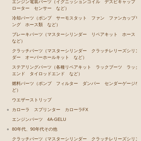
カローラレビン スプリンタートレノ AE86
エンジン電装パーツ（イグニッションコイル デスビキャップ
ローター センサー など）
エンジンパーツ 4A-GEU
冷却パーツ（ポンプ サーモスタット ファン ファンカップリ
ブレーキパーツ（マスターシリンダー リペアキッ
ング ホース類 など）
ト ホース など）
ブレーキパーツ（マスターシリンダー リペアキット ホース
クラッチパーツ（マスターシリンダー クラッチレリ
など）
ーズシリンダー オーバーホールキット など）
クラッチパーツ（マスターシリンダー クラッチレリーズシリン
ダー オーバーホールキット など）
足廻りパーツ（アッパーマウント ベアリング ボー
ルジョイント など）
ステアリングパーツ（各種リペアキット ラックブーツ ラック
エンド タイロッドエンド など）
燃料パーツ（ポンプ フィルター など）
燃料パーツ（ポンプ フィルター ダンパー センダーゲージな
駆動パーツ（センターサポートベアリング ドライブ
ど）
シャフトブーツ など）
ウエザーストリップ
MR2 AW11
カローラ スプリンター カローラFX
エンジン電装パーツ（イグニッションコイル デスビ
エンジンパーツ 4A-GELU
キャップ ローター センサー など）
80年代、90年代その他
冷却パーツ（ポンプ サーモスタット ファン ファ
クラッチパーツ（マスターシリンダー クラッチレリーズシリン