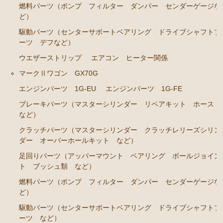
燃料パーツ（ポンプ フィルター ダンパー センダーゲージな
エンジンパーツ 7M-GE
ど）
駆動パーツ（センターサポートベアリング ドライブシャフトブ
ブレーキパーツ（マスターシリンダー リペアキッ
ーツ デフなど）
ト ホース など）
ウエザーストリップ
エアコン ヒーター関係
クラッチパーツ（マスターシリンダー クラッチレリ
ーズシリンダー オーバーホールキット など）
マークⅡワゴン GX70G
ステアリングパーツ（各種リペアキット ラックブー
エンジンパーツ 1G-EU
エンジンパーツ 1G-FE
ツ ラックエンド タイロッドエンド など）
ブレーキパーツ（マスターシリンダー リペアキット ホース
など）
燃料パーツ（ポンプ フィルター ダンパー センダ
ーゲージなど）
クラッチパーツ（マスターシリンダー クラッチレリーズシリン
ダー オーバーホールキット など）
駆動パーツ（センターサポートベアリング ドライブ
シャフトブーツ デフなど）
足回りパーツ（アッパーマウント ベアリング ボールジョイン
ト ブッシュ類 など）
エアコン/ヒーター関係
燃料パーツ（ポンプ フィルター ダンパー センダーゲージな
マークⅡ クレスタ チェイサー JZX90 JZX91 JZX93 GX9
ど）
0 SX90
駆動パーツ（センターサポートベアリング ドライブシャフトブ
ーツ など）
エンジンパーツ 1JZ-GE JZX90 JZX93