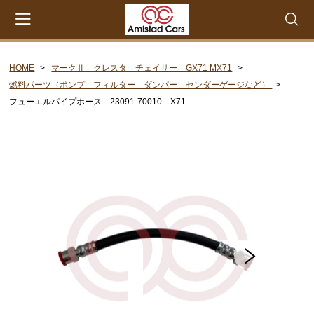
HOME
マークⅡ クレスタ チェイサー GX71 MX71
会員登録
マイページ
カート
燃料パーツ（ポンプ フィルター ダンパー センダーゲージなど）
フューエルパイプホース 23091-70010 X71
CATEGORY
セリカXX MA45 MA46 MA55 MA56
エンジンパーツ M-EU
エンジンパーツ 4M-EU
エンジンパーツ 5M-EU
ステアリングパーツ（ピットマンアーム アイドラー
アーム 各種リペアキット タイロッドエンド な
ど）
ウエザーストリップ ワイヤー類