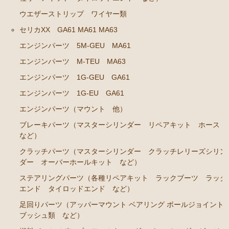
エンジンパーツ 共通（マウント イグニッションコ
ウエザーストリップ ワイヤー類
イル センサー デスビローターキャップ 他）
セリカXX GA61 MA61 MA63
ブレーキパーツ（マスターシリンダー リペアキッ
エンジンパーツ 5M-GEU MA61
ト ホース など）
エンジンパーツ M-TEU MA63
クラッチパーツ（マスターシリンダー クラッチレリ
エンジンパーツ 1G-GEU GA61
ーズシリンダー オーバーホールキット など）
エンジンパーツ 1G-EU GA61
ステアリングパーツ（各種リペアキット ラックブー
ツ ラックエンド タイロッドエンド など）
エンジンパーツ（マウント 他）
足回りパーツ（アッパーマウント ベアリング ボー
ブレーキパーツ（マスターシリンダー リペアキット ホース
など）
ルジョイント ブッシュ類 など）
クラッチパーツ（マスターシリンダー クラッチレリーズシリン
燃料パーツ（ポンプ フィルター ダンパー センダ
ダー オーバーホールキット など）
ーゲージ ホースなど）
ステアリングパーツ（各種リペアキット ラックブーツ ラック
駆動パーツ（センターサポートベアリング ドライブ
エンド タイロッドエンド など）
シャフトブーツ デフなど）
足回りパーツ（アッパーマウント ベアリング ボールジョイント
ウエザーストリップ ワイヤー類
ブッシュ類 など）
ラベル