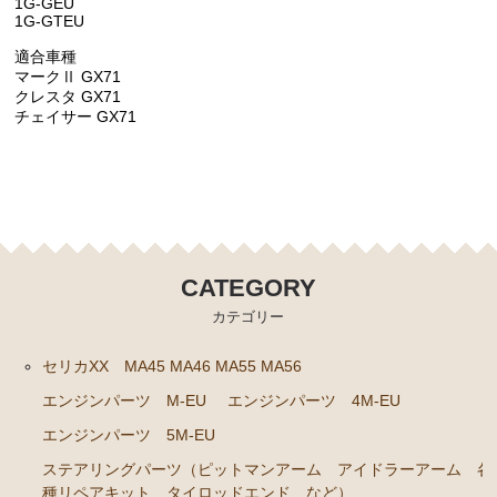
1G-GEU
1G-GTEU
クラッチパーツ（マスターシリンダー クラッチレリ
適合車種
ーズシリンダー オーバーホールキット など）
マークⅡ GX71
クレスタ GX71
燃料パーツ（ポンプ フィルター ダンパー センダ
チェイサー GX71
ーゲージなど）
スープラ JZA80
エンジンパーツ 2JZ-GTE JZA80
エンジンパーツ 2JZ-GE JZA80
CATEGORY
ソアラ GZ10 MZ10 MZ11 MZ12
カテゴリー
エンジンパーツ 5M-GEU MZ11
セリカXX MA45 MA46 MA55 MA56
エンジンパーツ 6M-GEU MZ12
エンジンパーツ M-EU
エンジンパーツ 4M-EU
エンジンパーツ M-TEU MZ10
エンジンパーツ 5M-EU
エンジンパーツ 1G-GEU GZ10
ステアリングパーツ（ピットマンアーム アイドラーアーム 各
エンジンパーツ 1G-EU GZ10
種リペアキット タイロッドエンド など）