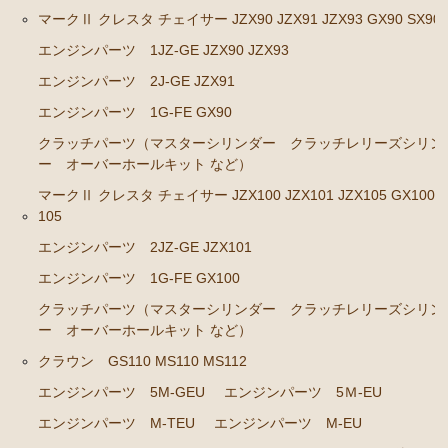
エンジンパーツ M-TEU
マークⅡ クレスタ チェイサー JZX90 JZX91 JZX93 GX90 SX90
エンジンパーツ M-EU
エンジンパーツ 1JZ-GE JZX90 JZX93
エンジンパーツ 1G-EU
エンジンパーツ 2J-GE JZX91
エンジンパーツ（マウント 他）
エンジンパーツ 1G-FE GX90
ブレーキパーツ（マスターシリンダー リペアキッ
クラッチパーツ（マスターシリンダー クラッチレリーズシリン
ト ホース など）
ー オーバーホールキット など）
マークⅡ クレスタ チェイサー JZX100 JZX101 JZX105 GX100 
クラッチパーツ（マスターシリンダー クラッチレリ
105
ーズシリンダー オーバーホールキット など）
エンジンパーツ 2JZ-GE JZX101
ステアリングパーツ（ピットマンアーム アイドラー
アーム タイロッドエンド など）
エンジンパーツ 1G-FE GX100
クラッチパーツ（マスターシリンダー クラッチレリーズシリン
足回りパーツ（ベアリング ボールジョイント アー
ー オーバーホールキット など）
ムブッシュ類 など）
クラウン GS110 MS110 MS112
燃料パーツ（ポンプ フィルター ダンパー センダ
ーゲージなど）
エンジンパーツ 5M-GEU
エンジンパーツ 5Ｍ-EU
駆動パーツ（センターサポートベアリング ドライブ
エンジンパーツ M-TEU
エンジンパーツ M-EU
シャフトブーツ など）