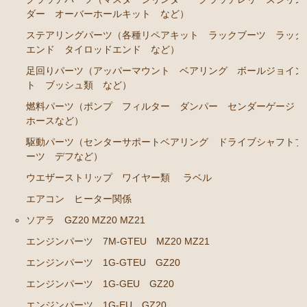
ダー オーバーホールキット など）
ブレーキパーツ（マスターシリンダー リペアキッ
ステアリングパーツ（各種リペアキット ラックブーツ ラック
ト ホース など）
エンド タイロッドエンド など）
クラッチパーツ（マスターシリンダー クラッチレリ
足回りパーツ（アッパーマウント ベアリング ボールジョイン
ーズシリンダー オーバーホールキット など）
ト ブッシュ類 など）
ステアリングパーツ（ピットマンアーム アイドラー
燃料パーツ（ポンプ フィルター ダンパー センダーゲージ
アーム タイロッドエンド など）
ホースなど）
足回りパーツ（アッパーマウント ベアリング ボー
駆動パーツ（センターサポートベアリング ドライブシャフトブ
ルジョイント ブッシュ類 など）
ーツ デフなど）
燃料パーツ（ポンプ フィルター ダンパー センダ
ウエザーストリップ ワイヤー類
ラベル
ーゲージなど）
エアコン ヒーター関係
駆動パーツ（センターサポートベアリング ドライブ
ソアラ GZ20 MZ20 MZ21
シャフトブーツ デフなど）
エンジンパーツ 7M-GTEU MZ20 MZ21
エアコン ヒーター関係
エンジンパーツ 1G-GTEU GZ20
ラベル
エンジンパーツ 1G-GEU GZ20
マークⅡ クレスタ チェイサー GX71 MX71
エンジンパーツ 1G-EU GZ20