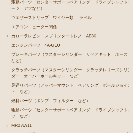
ブレーキパーツ（マスターシリンダー リペアキッ
駆動パーツ（センターサポートベアリング ドライブシャフトブ
ト ホース など）
ーツ デフなど）
ウエザーストリップ ワイヤー類
ラベル
クラッチパーツ（マスターシリンダー クラッチレリ
ーズシリンダー オーバーホールキット など）
エアコン ヒーター関係
ステアリングパーツ（各種リペアキット ラックブー
カローラレビン スプリンタートレノ AE86
ツ ラックエンド タイロッドエンド など）
エンジンパーツ 4A-GEU
足回りパーツ（アッパーマウント ベアリング ボー
ブレーキパーツ（マスターシリンダー リペアキット ホース
ルジョイント ブッシュ類 など）
など）
燃料パーツ（ポンプ フィルター ダンパー センダ
クラッチパーツ（マスターシリンダー クラッチレリーズシリン
ーゲージなど）
ダー オーバーホールキット など）
駆動パーツ（センターサポートベアリング ドライブ
足廻りパーツ（アッパーマウント ベアリング ボールジョイン
シャフトブーツ デフなど）
ト など）
燃料パーツ（ポンプ フィルター など）
ウエザーストリップ ワイヤー類
駆動パーツ（センターサポートベアリング ドライブシャフトブ
ラベル
ツ など）
エアコン ヒーター関係
MR2 AW11