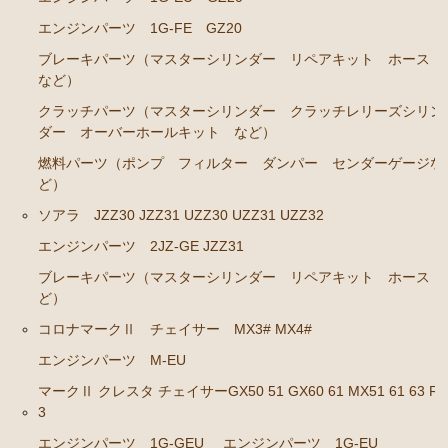
エンジンパーツ 1G-FE GZ20
エンジンパーツ 1G-GTEU
ブレーキパーツ（マスターシリンダー リペアキット ホース
エンジンパーツ 1G-GEU前期 1984年8月～1986年8
など）
月迄
クラッチパーツ（マスターシリンダー クラッチレリーズシリン
エンジンパーツ 1G-GEU後期 1986年8月～1988年8
ダー オーバーホールキット など）
月迄
燃料パーツ（ポンプ フィルター ダンパー センダーゲージな
エンジンパーツ 1G-EU
ど）
エンジンパーツ M-TEU
ソアラ JZZ30 JZZ31 UZZ30 UZZ31 UZZ32
エンジンパーツ（ガスケット類）
エンジンパーツ 2JZ-GE JZZ31
エンジンパーツ（マウント 他）
ブレーキパーツ（マスターシリンダー リペアキット ホース 
ど）
冷却パーツ（ポンプ サーモスタット ファン ファ
コロナマークⅡ チェイサー MX3# MX4#
ンカップリング ホース類 など）
エンジンパーツ M-EU
ブレーキパーツ（マスターシリンダー リペアキッ
ト ホース など）
マークⅡ クレスタ チェイサーGX50 51 GX60 61 MX51 61 63 RX
3
クラッチパーツ（マスターシリンダー クラッチレリ
エンジンパーツ 1G-GEU
エンジンパーツ 1G-EU
ーズシリンダー オーバーホールキット など）