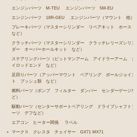
エンジンパーツ M-TEU
エンジンパーツ 5M-EU
ステアリングパーツ（各種リペアキット ラックブー
ツ ラックエンド タイロッドエンド など）
エンジンパーツ 18R-GEU
エンジンパーツ（マウント 他）
足回りパーツ（アッパーマウント ベアリング ボー
ブレーキパーツ（マスターシリンダー リペアキット ホース
ルジョイント ブッシュ類 など）
など）
クラッチパーツ（マスターシリンダー クラッチレリーズシリン
燃料パーツ（ポンプ フィルター ダンパー センダ
ダー オーバーホールキット など）
ーゲージなど）
ステアリングパーツ（ピットマンアーム アイドラーアーム タ
駆動パーツ（センターサポートベアリング ドライブ
イロッドエンド など）
シャフトブーツ デフなど）
足回りパーツ（アッパーマウント ベアリング ボールジョイン
ウエザーストリップ
ト ブッシュ類 など）
エアコン ヒーター関係
燃料パーツ（ポンプ フィルター ダンパー センダーゲージな
ど）
マークⅡワゴン GX70G
駆動パーツ（センターサポートベアリング ドライブシャフトブ
エンジンパーツ 1G-EU
ーツ デフなど）
エンジンパーツ 1G-FE
エアコン ヒーター関係
ラベル
マークⅡ クレスタ チェイサー GX71 MX71
ブレーキパーツ（マスターシリンダー リペアキッ