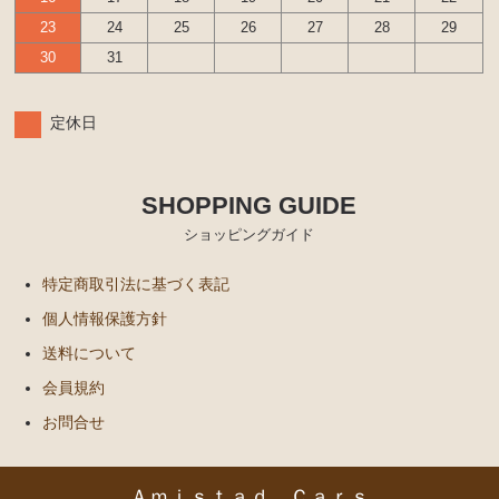
23
24
25
26
27
28
29
エンジンパーツ
30
31
イグナイター
汎用品
定休日
添加剤 漏れ止め剤（エンジン ラジエーター パワー
ステアリング など）
SHOPPING GUIDE
ショッピングガイド
特定商取引法に基づく表記
個人情報保護方針
送料について
会員規約
お問合せ
Ａｍｉｓｔａｄ Ｃａｒｓ