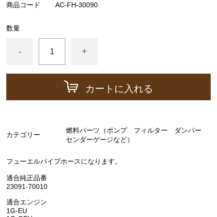
商品コード
AC-FH-30090
ーゲージ ホースなど）
駆動パーツ（センターサポートベアリング ドライブ
数量
シャフトブーツ デフなど）
-
+
ラベル
エアコン ヒーター関係
カートに入れる
スープラ GA70 GA70H MA70 JZA70
エンジンパーツ 7M-GTEU MA70
エンジンパーツ 1JZ-GTE JZA70
燃料パーツ（ポンプ フィルター ダンパー
カテゴリー
エンジンパーツ 1G-GTEU GA70 GA70H
センダーゲージなど）
エンジンパーツ 1G-GEU GA70
フューエルパイプホースになります。
エンジンパーツ 1G-EU GA70
適合純正品番
23091-70010
エンジンパーツ 1G-FE GA70
適合エンジン
ブレーキパーツ（マスターシリンダー リペアキッ
1G-EU
ト ホース など）