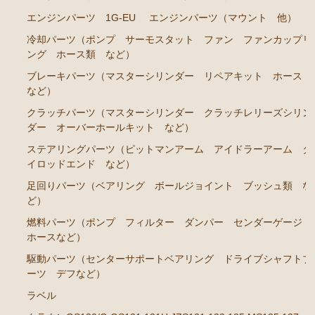
エンジンパーツ 1G-EU
エンジンパーツ（マウント 他）
ステアリングパーツ（ピットマンアーム アイドラー
アーム タイロッドエンド など）
冷却パーツ（ポンプ サーモスタット ファン ファンカップリ
ング ホース類 など）
足回りパーツ（ベアリング ボールジョイント ブッ
ブレーキパーツ（マスターシリンダー リペアキット ホース
シュ類 など）
など）
燃料パーツ（ポンプ フィルター ダンパー センダ
クラッチパーツ（マスターシリンダー クラッチレリーズシリン
ーゲージ ホースなど）
ダー オーバーホールキット など）
駆動パーツ（センターサポートベアリング ドライブ
ステアリングパーツ（ピットマンアーム アイドラーアーム タ
シャフトブーツ デフなど）
イロッドエンド など）
ラベル
足回りパーツ（ベアリング ボールジョイント ブッシュ類 な
ど）
クラウンGS130/G GS131 131H JZS131 133 135 MS135
137
燃料パーツ（ポンプ フィルター ダンパー センダーゲージ
ホースなど）
エンジンパーツ 1UZ-FE
駆動パーツ（センターサポートベアリング ドライブシャフトブ
エンジンパーツ 7M-GE
ーツ デフなど）
ラベル
エンジンパーツ 2JZ-GE JZS133 JZS135