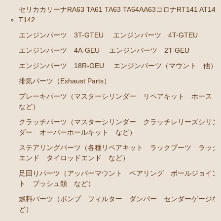
RA45 RA46）
セリカカリーナRA63 TA61 TA63 TA64AA63コロナRT141 AT141
ステアリングパーツ（各種リペアキット ラックブー
T142
ツ ラックエンド タイロッドエンド など）
エンジンパーツ 3T-GTEU
エンジンパーツ 4T-GTEU
駆動パーツ（センターサポートベアリング ドライブ
エンジンパーツ 4A-GEU
エンジンパーツ 2T-GEU
シャフトブーツ など）
エンジンパーツ 18R-GEU
エンジンパーツ（マウント 他）
セリカカリーナRA63 TA61 TA63 TA64AA63コロナRT14
排気パーツ（Exhaust Parts）
1 AT141 TT142
ブレーキパーツ（マスターシリンダー リペアキット ホース
エンジンパーツ 3T-GTEU
など）
クラッチパーツ（マスターシリンダー クラッチレリーズシリン
エンジンパーツ 4T-GTEU
ダー オーバーホールキット など）
エンジンパーツ 4A-GEU
ステアリングパーツ（各種リペアキット ラックブーツ ラック
エンジンパーツ 2T-GEU
エンド タイロッドエンド など）
エンジンパーツ 18R-GEU
足回りパーツ（アッパーマウント ベアリング ボールジョイン
ト ブッシュ類 など）
エンジンパーツ（マウント 他）
燃料パーツ（ポンプ フィルター ダンパー センダーゲージな
排気パーツ（Exhaust Parts）
ど）