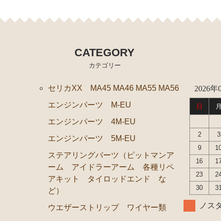
エンジンパーツ 5M-GEU MZ11
エンジンパーツ 6M-GEU MZ12
エンジンパーツ M-TEU MZ10
CATEGORY
エンジンパーツ 1G-GEU GZ10
カテゴリー
エンジンパーツ 1G-EU GZ10
セリカXX MA45 MA46 MA55 MA56
2026年
エンジンパーツ 共通（マウント イグニッションコイ
エンジンパーツ M-EU
日
ブレーキパーツ（マスターシリンダー リペアキット 
エンジンパーツ 4M-EU
クラッチパーツ（マスターシリンダー クラッチレリー
2
3
エンジンパーツ 5M-EU
ステアリングパーツ（各種リペアキット ラックブーツ
9
1
ステアリングパーツ（ピットマンア
16
1
足回りパーツ（アッパーマウント ベアリング ボール
ーム アイドラーアーム 各種リペ
23
2
アキット タイロッドエンド な
燃料パーツ（ポンプ フィルター ダンパー センダー
30
3
ど）
駆動パーツ（センターサポートベアリング ドライブシ
ノスタ
ウエザーストリップ ワイヤー類
ウエザーストリップ ワイヤー類