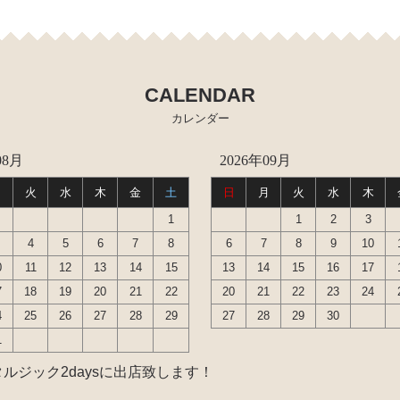
CALENDAR
カレンダー
08月
2026年09月
ル センサー デスビローターキャップ 他）
月
火
水
木
金
土
日
月
火
水
木
ホース など）
1
1
2
3
ズシリンダー オーバーホールキット など）
4
5
6
7
8
6
7
8
9
10
 ラックエンド タイロッドエンド など）
0
11
12
13
14
15
13
14
15
16
17
7
18
19
20
21
22
20
21
22
23
24
ジョイント ブッシュ類 など）
4
25
26
27
28
29
27
28
29
30
ゲージ ホースなど）
1
ャフトブーツ デフなど）
ルジック2daysに出店致します！