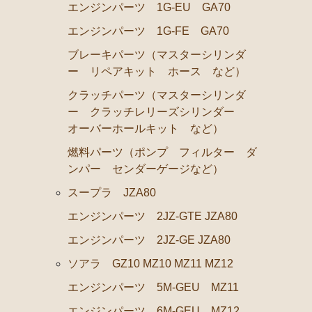
ステアリングパーツ（ピットマンアーム アイドラーア
エンジンパーツ 1G-EU GA70
足回りパーツ（アッパーマウント ベアリング ボール
エンジンパーツ 1G-FE GA70
燃料パーツ（ポンプ フィルター ダンパー センダー
ブレーキパーツ（マスターシリンダ
ー リペアキット ホース など）
駆動パーツ（センターサポートベアリング ドライブシ
クラッチパーツ（マスターシリンダ
エアコン ヒーター関係
ー クラッチレリーズシリンダー
ラベル
オーバーホールキット など）
マークⅡ クレスタ チェイサー GX71 MX71
燃料パーツ（ポンプ フィルター ダ
ンパー センダーゲージなど）
エンジンパーツ 1G-GTEU
スープラ JZA80
エンジンパーツ 1G-GEU前期 1984年8月～1986年8月
エンジンパーツ 2JZ-GTE JZA80
エンジンパーツ 1G-GEU後期 1986年8月～1988年8月
エンジンパーツ 2JZ-GE JZA80
エンジンパーツ 1G-EU
ソアラ GZ10 MZ10 MZ11 MZ12
エンジンパーツ M-TEU
エンジンパーツ 5M-GEU MZ11
エンジンパーツ（ガスケット類）
エンジンパーツ 6M-GEU MZ12