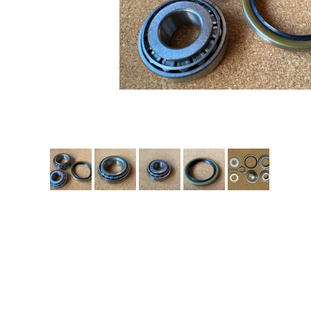
エンジンパーツ M-TEU MA63
エンジンパーツ 1G-GEU GA61
エンジンパーツ 1G-EU GA61
エンジンパーツ（マウント 他）
ブレーキパーツ（マスターシリンダー リペアキット 
クラッチパーツ（マスターシリンダー クラッチレリー
ステアリングパーツ（各種リペアキット ラックブーツ
足回りパーツ（アッパーマウント ベアリング ボールジョ
燃料パーツ（ポンプ フィルター ダンパー センダー
駆動パーツ（センターサポートベアリング ドライブシ
ラベル
エアコン ヒーター関係
スープラ GA70 GA70H MA70 JZA70