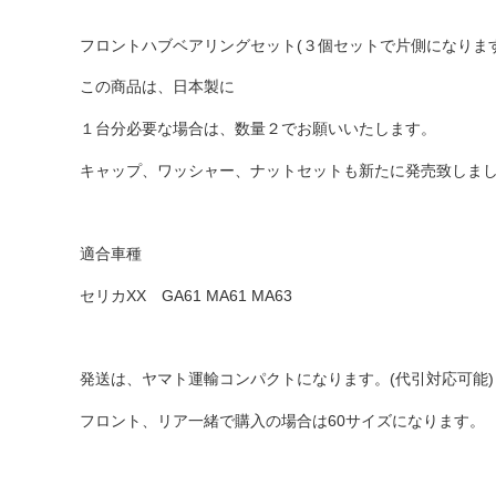
エンジンパーツ 7M-GTEU MA70
フロントハブベアリングセット(３個セットで片側になります
エンジンパーツ 1JZ-GTE JZA70
この商品は、日本製に
エンジンパーツ 1G-GTEU GA70 GA70H
エンジンパーツ 1G-GEU GA70
１台分必要な場合は、数量２でお願いいたします。
エンジンパーツ 1G-EU GA70
キャップ、ワッシャー、ナットセットも新たに発売致しま
エンジンパーツ 1G-FE GA70
ブレーキパーツ（マスターシリンダー リペアキット 
適合車種
クラッチパーツ（マスターシリンダー クラッチレリー
セリカXX GA61 MA61 MA63
燃料パーツ（ポンプ フィルター ダンパー センダー
スープラ JZA80
発送は、ヤマト運輸コンパクトになります。(代引対応可能)
エンジンパーツ 2JZ-GTE JZA80
フロント、リア一緒で購入の場合は60サイズになります。
エンジンパーツ 2JZ-GE JZA80
ソアラ GZ10 MZ10 MZ11 MZ12