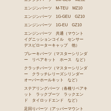
エンジンパーツ（マウント 他）
エンジンパーツ M-TEU MZ10
冷却パーツ（ポンプ サーモスタット ファン ファン
エンジンパーツ 1G-GEU GZ10
ブレーキパーツ（マスターシリンダー リペアキット 
エンジンパーツ 1G-EU GZ10
クラッチパーツ（マスターシリンダー クラッチレリー
エンジンパーツ 共通（マウント
ステアリングパーツ（各種リペアキット ラックブーツ
イグニッションコイル センサー
足回りパーツ（アッパーマウント ベアリング ボール
デスビローターキャップ 他）
燃料パーツ（ポンプ フィルター ダンパー センダー
ブレーキパーツ（マスターシリンダ
ー リペアキット ホース など）
駆動パーツ（センターサポートベアリング ドライブシ
クラッチパーツ（マスターシリンダ
ウエザーストリップ
ー クラッチレリーズシリンダー
エアコン ヒーター関係
オーバーホールキット など）
マークⅡワゴン GX70G
ステアリングパーツ（各種リペアキ
ット ラックブーツ ラックエン
エンジンパーツ 1G-EU
ド タイロッドエンド など）
エンジンパーツ 1G-FE
足回りパーツ（アッパーマウント